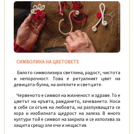
СИМВОЛИКА НА ЦВЕТОВЕТЕ
Бялото символизира светлина, радост, чистота
и непорочност. Това е ритуалният цвят на
девицата-булка, на ангелите и светците.
Червеното е символ на жизненост и здраве. То е
цветът на кръвта, раждането, зачеването. Носи
в себе си огъня на любовта, на разпукващата се
зора и изобилната щедрост на залеза. В много
култури той е символ на закрила и се използва за
защита срещу зли очи и нещастия.