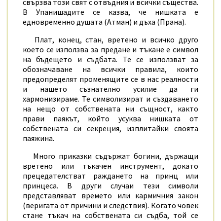
свързва този свят с отвъдния и всички същества.
В Упанишадите се казва, че нишката е
едновременно душата (Атман) и дъха (Прана).
Плат, конец, стан, вретено и всичко друго
което се използва за предане и тъкане е символ
на бъдещето и съдбата. Те се използват за
обозначаване на всички правила, които
предопределят променящите се в нас реалности
и нашето съзнателно усилие да ги
хармонизираме. Те символизират и създаването
на нещо от собствената ни същност, както
прави паякът, който усуква нишката от
собствената си секреция, изплитайки своята
паяжина.
Много приказки съдържат богини, държащи
вретено или тъкачен инструмент, докато
прецедателстват раждането на принц или
принцеса. В други случаи тези символи
представляват времето или кармичния закон
(веригата от причини и следствия). Когато човек
стане тъкач на собствената си съдба, той се