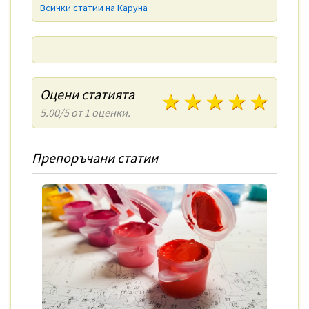
Всички статии на Каруна
Оцени статията
1 звезди
2 звезди
3 звезди
4 зве
5 з
5.00/5 от 1 оценки.
Препоръчани статии