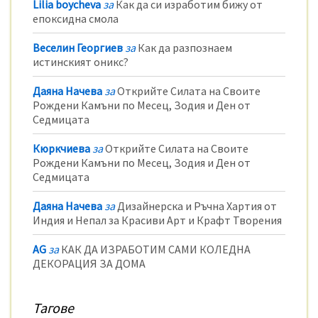
Lilia boycheva
за
Как да си изработим бижу от
епоксидна смола
Веселин Георгиев
за
Как да разпознаем
истинският оникс?
Даяна Начева
за
Открийте Силата на Своите
Рождени Камъни по Месец, Зодия и Ден от
Седмицата
Кюркчиева
за
Открийте Силата на Своите
Рождени Камъни по Месец, Зодия и Ден от
Седмицата
Даяна Начева
за
Дизайнерска и Ръчна Хартия от
Индия и Непал за Красиви Арт и Крафт Творения
AG
за
КАК ДА ИЗРАБОТИМ САМИ КОЛЕДНА
ДЕКОРАЦИЯ ЗА ДОМА
Тагове