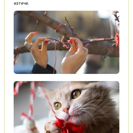
изтече
.