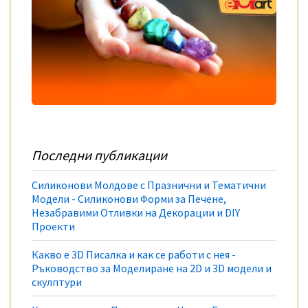
Последни публикации
Силиконови Молдове с Празнични и Тематични
Модели - Силиконови Форми за Печене,
Незабравими Отливки на Декорации и DIY
Проекти
Какво е 3D Писалка и как се работи с нея -
Ръководство за Моделиране на 2D и 3D модели и
скулптури