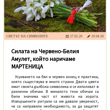
ИНФОРМАЦИЯ ЗА ПРОДУКТИТЕ
СВЕТЪТ НА СИМВОЛИТЕ
27.02.20
10.04.20
Силата на Червено-Белия
Амулет, който наричаме
МАРТЕНИЦА
Усукването на бял и червен конец е практика,
която съществува в много страни. Двата цвята
имат своята дълбока символика
и се използват в
различни обичаи. В миналото тези обичаи са
били значима част от живота на хората.
Извършените ритуали са им давали увереност,
че са направили необходимото, за да защитят