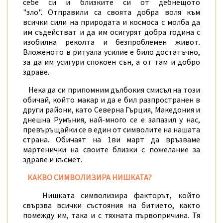
себе си и близките си от дебнещото
"зло". Отправили са своята добра воля към
всички сили на природата и космоса с молба да
им съдействат и да им осигурят добра година с
изобилна реколта и безпроблемен живот.
Вложеното в ритуала усилие е било достатъчно,
за да им усигури спокоен сън, а от там и добро
здраве.
Нека да си припомним дълбокия смисъл на този
обичай, който макар и да е бил разпространен в
други райони, като
Северна Гърция, Македония и
днешна Румъния, най-много се е запазил у нас,
превъръщайки се в един от символите на нашата
страна. Обичаят на 1ви март да връзваме
мартенички на своите близки с пожелание за
здраве и късмет.
КАКВО СИМВОЛИЗИРА НИШКАТА?
Нишката символизира факторът, който
свързва всички състояния на битието, както
помежду им, така и с тяхната първопричина. Тя