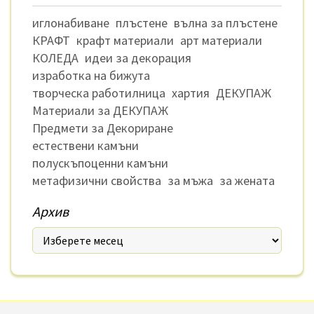
иглонабиване
плъстене
вълна за плъстене
КРАФТ
крафт материали
арт материали
КОЛЕДА
идеи за декорация
изработка на бижута
творческа работилница
хартия
ДЕКУПАЖ
Материали за ДЕКУПАЖ
Предмети за Декориране
естествени камъни
полускъпоценни камъни
метафизични свойства
за мъжа
за жената
Архив