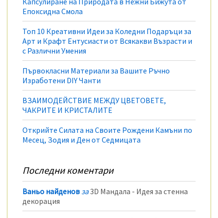
Капсулиране на Природата в Нежни Бижута от
Епоксидна Смола
Топ 10 Креативни Идеи за Коледни Подаръци за
Арт и Крафт Ентусиасти от Всякакви Възрасти и
с Различни Умения
Първокласни Материали за Вашите Ръчно
Изработени DIY Чанти
ВЗАИМОДЕЙСТВИЕ МЕЖДУ ЦВЕТОВЕТЕ,
ЧАКРИТЕ И КРИСТАЛИТЕ
Открийте Силата на Своите Рождени Камъни по
Месец, Зодия и Ден от Седмицата
Последни коментари
Ваньо найденов
за
3D Мандала - Идея за стенна
декорация