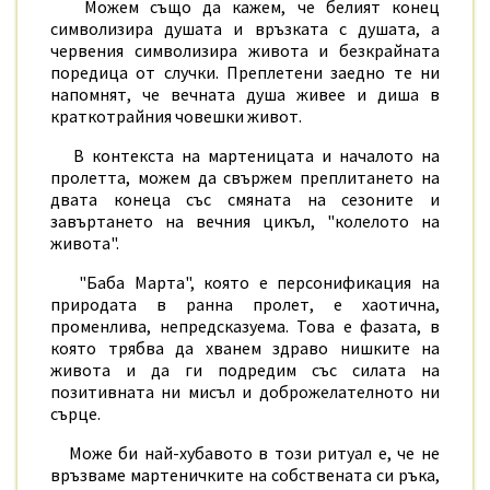
Можем също да кажем, че белият конец
символизира душата и връзката с душата, а
червения символизира живота и безкрайната
поредица от случки. Преплетени заедно те ни
напомнят, че вечната душа живее и диша в
краткотрайния човешки живот.
В контекста на мартеницата и началото на
пролетта, можем да свържем преплитането на
двата конеца със смяната на сезоните и
завъртането на вечния цикъл, "колелото на
живота".
"Баба Марта", която е персонификация на
природата в ранна пролет, е хаотична,
променлива, непредсказуема. Това е фазата, в
която трябва да хванем здраво нишките на
живота и да ги подредим със силата на
позитивната ни мисъл и доброжелателното ни
сърце.
Може би най-хубавото в този ритуал е, че не
връзваме мартеничките на собствената си ръка,