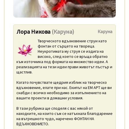
Лора Никова
(Каруна)
Каруна
Творческото вдъхновение струи като
фонтан от сърцето на твореца.
Неукротимата му струя се издига на
високо, след което се връща обратно
към източника под формата на множество идеи. А
реализацията на тези идеи прави животът пъстър и
щастлив.
Когато почувствате щедрия изблик на творческо
вдъхновение, елате при нас. Екипът на ЕМ АРТ ще ви
снабди с всичко необходимо за изпълнението на
вашите проекти в домашни условия.
В тази рубрика ще споделя с вас някой от
находките, на които съм се натъкнала благодарение
на вътрешното чудо, наречено ФОНТАН НА
ВДЪХНОВЕНИЕТО.