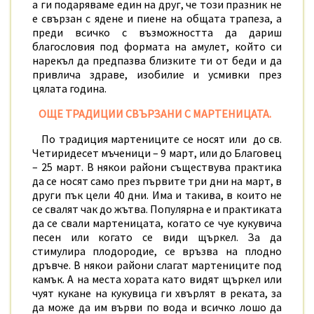
а ги подаряваме един на друг, че този празник не
е свързан с ядене и пиене на общата трапеза, а
преди всичко с възможността да дариш
благословия под формата на амулет, който си
нарекъл да предпазва близките ти от беди и да
привлича здраве, изобилие и усмивки през
цялата година.
ОЩЕ ТРАДИЦИИ СВЪРЗАНИ С МАРТЕНИЦАТА.
По традиция мартениците се носят или до св.
Четиридесет мъченици – 9 март, или до Благовец
– 25 март. В някои райони съществува практика
да се носят само през първите три дни на март, в
други пък цели 40 дни. Има и такива, в които не
се свалят чак до жътва. Популярна е и практиката
да се свали мартеницата, когато се чуе кукувича
песен или когато се види щъркел. За да
стимулира плодородие,
се връзва на плодно
дръвче
. В някои райони слагат мартениците под
камък. А на места хората като видят щъркел или
чуят кукане на кукувица ги хвърлят в реката, за
да може да им върви по вода и всичко лошо
да