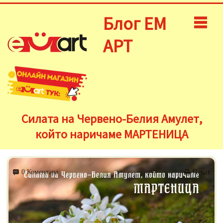
Блог ЕМ
АРТ
Силата на Червено-Белия Амулет,
който наричаме МАРТЕНИЦА
0 Коментара
Печат