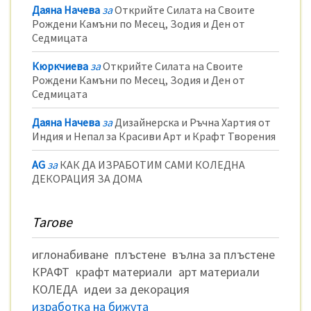
Даяна Начева
за
Открийте Силата на Своите
Рождени Камъни по Месец, Зодия и Ден от
Седмицата
Кюркчиева
за
Открийте Силата на Своите
Рождени Камъни по Месец, Зодия и Ден от
Седмицата
Даяна Начева
за
Дизайнерска и Ръчна Хартия от
Индия и Непал за Красиви Арт и Крафт Творения
AG
за
КАК ДА ИЗРАБОТИМ САМИ КОЛЕДНА
ДЕКОРАЦИЯ ЗА ДОМА
Тагове
иглонабиване
плъстене
вълна за плъстене
КРАФТ
крафт материали
арт материали
КОЛЕДА
идеи за декорация
изработка на бижута