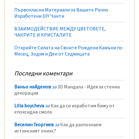
Първокласни Материали за Вашите Ръчно
Изработени DIY Чанти
ВЗАИМОДЕЙСТВИЕ МЕЖДУ ЦВЕТОВЕТЕ,
ЧАКРИТЕ И КРИСТАЛИТЕ
Открийте Силата на Своите Рождени Камъни по
Месец, Зодия и Ден от Седмицата
Последни коментари
Ваньо найденов
за
3D Мандала - Идея за стенна
декорация
Lilia boycheva
за
Как да си изработим бижу от
епоксидна смола
Веселин Георгиев
за
Как да разпознаем
истинският оникс?