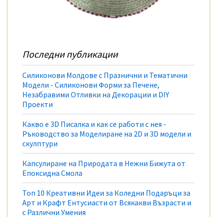
Последни публикации
Силиконови Молдове с Празнични и Тематични
Модели - Силиконови Форми за Печене,
Незабравими Отливки на Декорации и DIY
Проекти
Какво е 3D Писалка и как се работи с нея -
Ръководство за Моделиране на 2D и 3D модели и
скулптури
Капсулиране на Природата в Нежни Бижута от
Епоксидна Смола
Топ 10 Креативни Идеи за Коледни Подаръци за
Арт и Крафт Ентусиасти от Всякакви Възрасти и
с Различни Умения