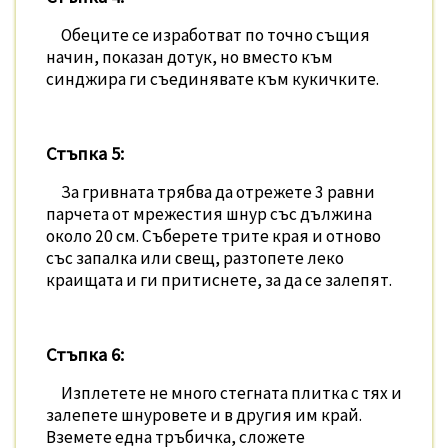
Обеците се изработват по точно същия
начин, показан дотук, но вместо към
синджира ги съединявате към кукичките.
Стъпка 5:
За гривната трябва да отрежете 3 равни
парчета от мрежестия шнур със дължина
около 20 см. Съберете трите края и отново
със запалка или свещ, разтопете леко
краищата и ги притиснете, за да се залепят.
Стъпка 6:
Изплетете не много стегната плитка с тях и
залепете шнуровете и в другия им край.
Вземете една тръбичка, сложете