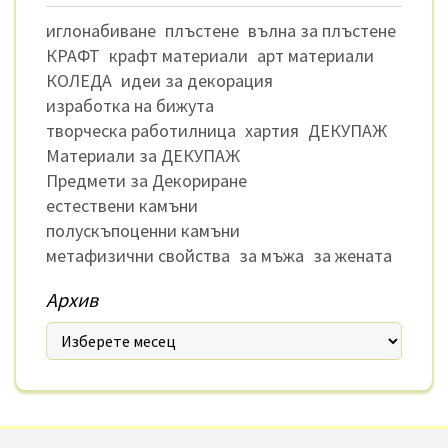
иглонабиване
плъстене
вълна за плъстене
КРАФТ
крафт материали
арт материали
КОЛЕДА
идеи за декорация
изработка на бижута
творческа работилница
хартия
ДЕКУПАЖ
Материали за ДЕКУПАЖ
Предмети за Декориране
естествени камъни
полускъпоценни камъни
метафизични свойства
за мъжа
за жената
Архив