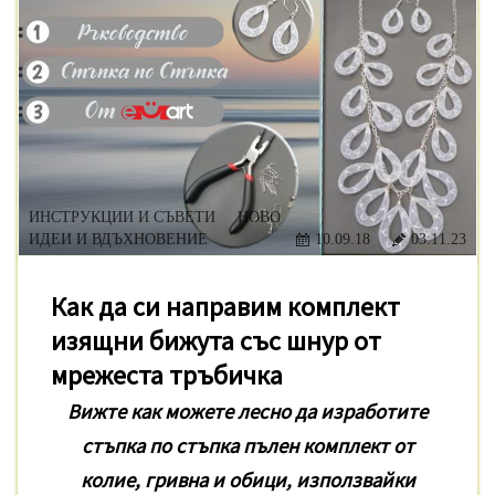
ИНСТРУКЦИИ И СЪВЕТИ
НОВО
ИДЕИ И ВДЪХНОВЕНИЕ
10.09.18
03.11.23
Как да си направим комплект
изящни бижута със шнур от
мрежеста тръбичка
Вижте как можете лесно да изработите
стъпка
по стъпка пълен комплект от
колие, гривна и обици, използвайки