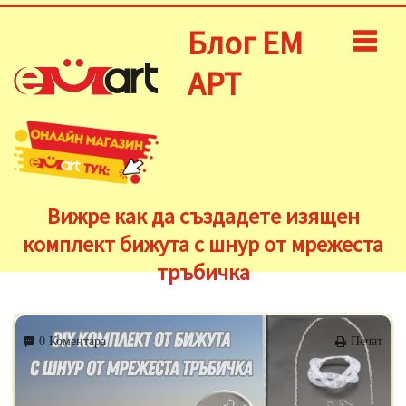
Блог ЕМ
АРТ
Вижре как да създадете изящен
комплект бижута с шнур от мрежеста
тръбичка
0 Коментара
Печат