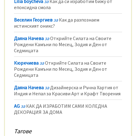
Lilia boycheva
за
Как да си изработим бижу от
епоксидна смола
Веселин Георгиев
за
Как да разпознаем
истинският оникс?
Даяна Начева
за
Открийте Силата на Своите
Рождени Камъни по Месец, Зодия и Ден от
Седмицата
Кюркчиева
за
Открийте Силата на Своите
Рождени Камъни по Месец, Зодия и Ден от
Седмицата
Даяна Начева
за
Дизайнерска и Ръчна Хартия от
Индия и Непал за Красиви Арт и Крафт Творения
AG
за
КАК ДА ИЗРАБОТИМ САМИ КОЛЕДНА
ДЕКОРАЦИЯ ЗА ДОМА
Тагове