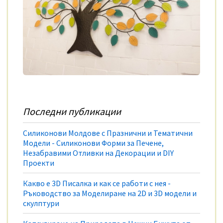
Последни публикации
Силиконови Молдове с Празнични и Тематични
Модели - Силиконови Форми за Печене,
Незабравими Отливки на Декорации и DIY
Проекти
Какво е 3D Писалка и как се работи с нея -
Ръководство за Моделиране на 2D и 3D модели и
скулптури