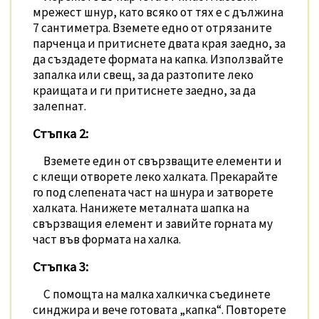
мрежест шнур, като всяко от тях е с дължина
7 сантиметра. Вземете едно от отрязаните
парченца и притиснете двата края заедно, за
да създадете формата на капка. Използвайте
запалка или свещ, за да разтопите леко
краищата и ги притиснете заедно, за да
залепнат.
Стъпка 2:
Вземете един от свързващите елементи и
с клещи отворете леко халката. Прекарайте
го под слепената част на шнура и затворете
халката. Нанижете металната шапка на
свързващия елемент и завийте горната му
част във формата на халка.
Стъпка 3:
С помощта на малка халкичка съединете
синджира и вече готовата „капка“. Повторете