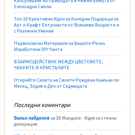
Капсулиране на Природата в Нежни Бижута от
Епоксидна Смола
Топ 10 Креативни Идеи за Коледни Подаръци за
Арт и Крафт Ентусиасти от Всякакви Възрасти и
с Различни Умения
Първокласни Материали за Вашите Ръчно
Изработени DIY Чанти
ВЗАИМОДЕЙСТВИЕ МЕЖДУ ЦВЕТОВЕТЕ,
ЧАКРИТЕ И КРИСТАЛИТЕ
Открийте Силата на Своите Рождени Камъни по
Месец, Зодия и Ден от Седмицата
Последни коментари
Ваньо найденов
за
3D Мандала - Идея за стенна
декорация