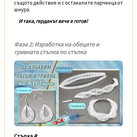
същото действие и с останалите парченца от
шнура.
И така, герданът вече е готов!
Фаза 2: Изработка на обеците и
гривната стъпка по стъпка
Стъпка 4: