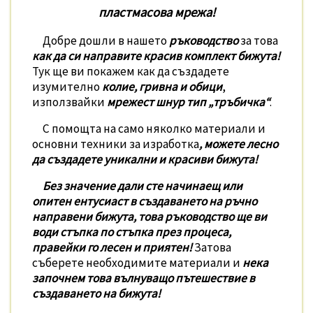
пластмасова мрежа!
Добре дошли в нашето
ръководство
за това
как да си направите красив комплект бижута
!
Тук ще ви покажем как да създадете
изумително
колие, гривна и обици
,
използвайки
мрежест шнур тип „тръбичка“
.
С помощта на само няколко материали и
основни техники за изработка
, можете лесно
да създадете уникални и красиви бижута!
Без значение дали сте начинаещ или
опитен ентусиаст в създаването на ръчно
направени бижута, това ръководство ще ви
води стъпка по стъпка през процеса,
правейки го лесен и приятен!
Затова
съберете необходимите материали и
нека
започнем това вълнуващо пътешествие в
създаването на бижута!