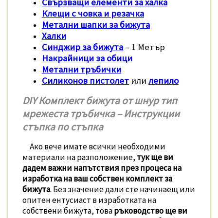
Свързващи елементи за халка
Клещи с човка и резачка
Метални шапки за бижута
Халки
Синджир за бижута
– 1 Метър
Накрайници за обици
Метални тръбички
Силиконов пистолет
или
лепило
DIY
Комплект бижута от шнур
тип
мрежеста тръбичка
–
Инструкции
стъпка по стъпка
Ако вече имате всички необходими
материали на разположение,
тук ще ви
дадем важни напътствия през процеса на
изработка на ваш собствен комплект за
бижута
. Без значение дали сте начинаещ или
опитен ентусиаст в изработката на
собствени бижута, това
ръководство ще ви