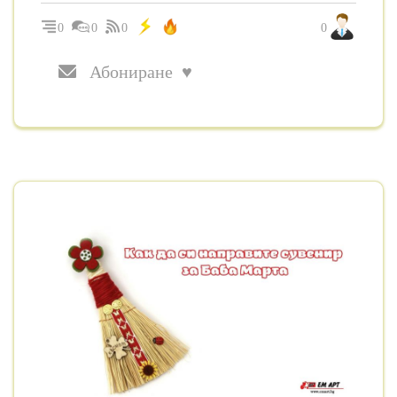
0
0
0
0
Абониране ♥