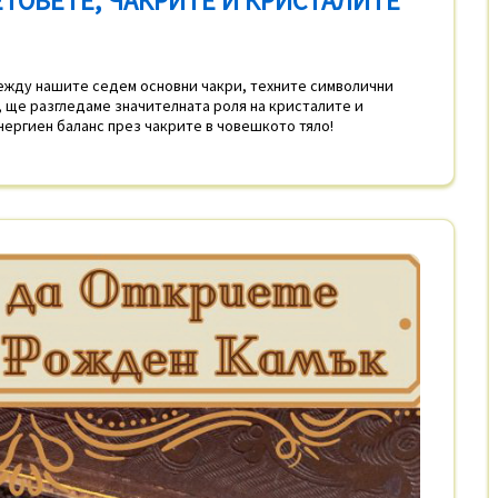
ТОВЕТЕ, ЧАКРИТЕ И КРИСТАЛИТЕ
ежду нашите седем основни чакри, техните символични
, ще разгледаме значителната роля на кристалите и
нергиен баланс през чакрите в човешкото тяло!