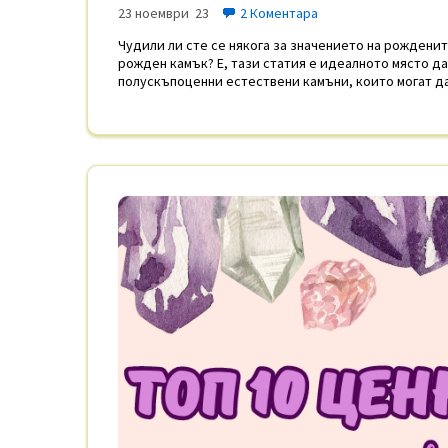
23 ноември 23
2 Коментара
Чудили ли сте се някога за значението на рожденит
рожден камък? Е, тази статия е идеалното място д
полускъпоценни естествени камъни, които могат д