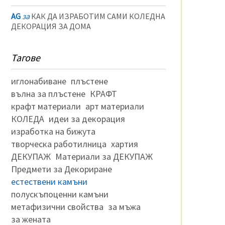
AG
за
КАК ДА ИЗРАБОТИМ САМИ КОЛЕДНА
ДЕКОРАЦИЯ ЗА ДОМА
Тагове
иглонабиване
плъстене
вълна за плъстене
КРАФТ
крафт материали
арт материали
КОЛЕДА
идеи за декорация
изработка на бижута
творческа работилница
хартия
ДЕКУПАЖ
Материали за ДЕКУПАЖ
Предмети за Декориране
естествени камъни
полускъпоценни камъни
метафизични свойства
за мъжа
за жената