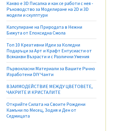
Какво е 3D Писалка и как се работи с нея -
Ръководство за Моделиране на 2D и 3D
модели и скулптури
Капсулиране на Природата в Нежни
Бижута от Епоксидна Смола
Топ 10 Креативни Идеи за Коледни
Подаръци за Арт и Крафт Ентусиасти от
Всякакви Възрасти и с Различни Умения
Първокласни Материали за Вашите Ръчно
Изработени DIY Чанти
ВЗАИМОДЕЙСТВИЕ МЕЖДУ ЦВЕТОВЕТЕ,
ЧАКРИТЕ И КРИСТАЛИТЕ
Открийте Силата на Своите Рождени
Камъни по Месец, Зодия и Ден от
Седмицата