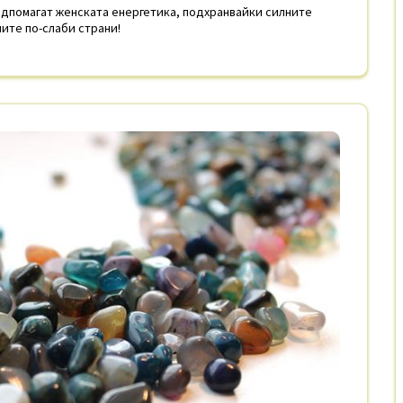
одпомагат женската енергетика, подхранвайки силните
ите по-слаби страни!