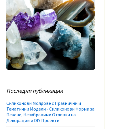
Последни публикации
Силиконови Молдове с Празнични и
Тематични Модели - Силиконови Форми за
Печене, Незабравими Отливки на
Декорации и DIY Проекти