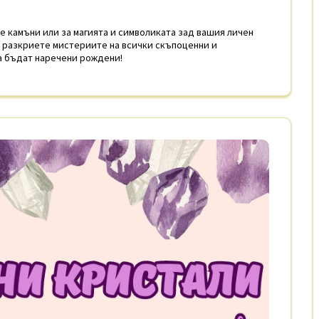
е камъни или за магията и символиката зад вашия личен
а разкриете мистериите на всички скъпоценни и
а бъдат наречени рождени!