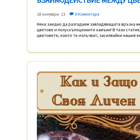
ВЗАИМОДЕЙСТВИЕ МЕЖДУ ЦВЕ
28 ноември 23
0 Коментара
Нека заедно да разгадаем завладяващата връзка м
цветове и полускъпоценните камъни! В тази статия
цветовете, които те излъчват, засилвайки нашия е