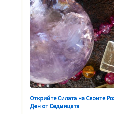
Открийте Силата на Своите Ро
Ден от Седмицата