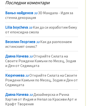
Последни коментари
Ваньо найденов
за
3D Мандала - Идея за
стенна декорация
Lilia boycheva
за
Как да си изработим бижу
от епоксидна смола
Веселин Георгиев
за
Как да разпознаем
истинският оникс?
Даяна Начева
за
Открийте Силата на
Своите Рождени Камъни по Месец, Зодия
и Ден от Седмицата
Кюркчиева
за
Открийте Силата на Своите
Рождени Камъни по Месец, Зодия и Ден от
Седмицата
Даяна Начева
за
Дизайнерска и Ръчна
Хартия от Индия и Непал за Красиви Арт и
Крафт Творения