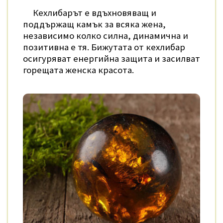
Кехлибарът е вдъхновяващ и
поддържащ камък за всяка жена,
независимо колко силна, динамична и
позитивна е тя. Бижутата от кехлибар
осигуряват енергийна защита и засилват
горещата женска красота.