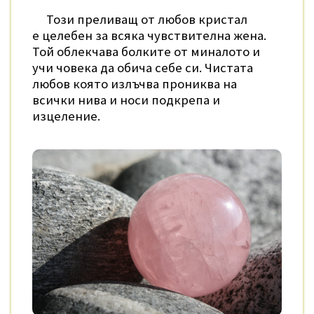
Този преливащ от любов кристал
е целебен за всяка чувствителна жена.
Той облекчава болките от миналото и
учи човека да обича себе си. Чистата
любов която излъчва прониква на
всички нива и носи подкрепа и
изцеление.