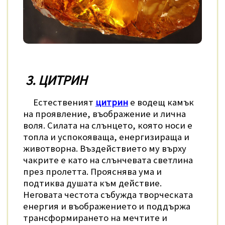
3. ЦИТРИН
Естественият
цитрин
е водещ камък
на проявление, въображение и лична
воля. Силата на слънцето, която носи е
топла и успокояваща, енергизираща и
животворна. Въздействието му върху
чакрите е като на слънчевата светлина
през пролетта. Прояснява ума и
подтиква душата към действие.
Неговата честота събужда творческата
енергия и въображението и поддържа
трансформирането на мечтите и