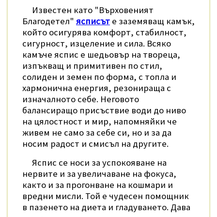
Известен като "Върховеният
Благодетел"
ясписът
е заземяващ камък,
който осигурява комфорт, стабилност,
сигурност, изцеление и сила. Всяко
камъче яспис е шедьовър на твореца,
изпъкващ и примитивен по стил,
солиден и земен по форма, с топла и
хармонична енергия, резонираща с
изначалното себе. Неговото
балансиращо присъствие води до ниво
на цялостност и мир, напомняйки че
живем не само за себе си, но и за да
носим радост и смисъл на другите.
Яспис се носи за успокояване на
нервите и за увеличаване на фокуса,
както и за прогонване на кошмари и
вредни мисли. Той е чудесен помощник
в пазенето на диета и гладуването. Дава