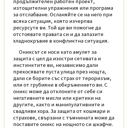
продължителен работен проект,
изтощителни упражнения или програма
за отслабване. Осланяйте се на него при
всяка ситуация, която изчерпва
ресурсуте ви. Той ще ви помогне да
отстоявате правата си и да запазите
хладнокръвие в конфликтна ситуация.
Ониксът се носи като амулет за
защита
с цел да изостри сетивата и
инстинктите ви, независимо дали
прекосявате пуста улица през нощта,
дали се борите със страх от тероризъм,
или от грубияни в обкръжението ви.
С
оникс може
да отклоните от себе си
негативните мисли или критики на
другите, както и манипулативните и
свадливи хора.
За защита от кошмари и
страхове, свързани с тъмнината може да
поставите оникс на нощното си шкафче.