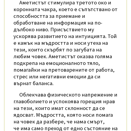
Аметистът стимулира третото око и
коронната чакра, което е съпътствано от
способността за приемане и
обработване на информация на по-
дълбоко ниво. Присъствието му
ускорява развитието на интуицията. Той
е камък на мъдростта и носи утеха на
тези, които скърбят по загубата на
любим човек. Аметистът оказва голяма
подкрепа на емоционалното тяло,
помагайки на претоварените от работа,
стрес или негативни емоции да си
върнат баланса.
Облекчава физическото напрежение и
главоболието и успокоява горещия нрав
на тези, които имат склонност да се
ядосват. Мъдростта, която носи помага
на човек да разбере, че нама смърт,
че има само преход от едно състояние на