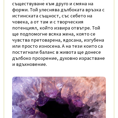
съществуване към друго и смяна на
форми. Той улеснява дълбоката връзка с
истинската същност, със себето на
човека, а от там и с творческия
потенциял, който извира отвътре. Той
ще подпомогне всяка жена, която се
чувства претоварена, ядосана, изгубена
или просто износена. А на тези които са
постигнали баланс в живота ще донесе
дълбоко прозрение, духовно израстване
и в
дъхновение.