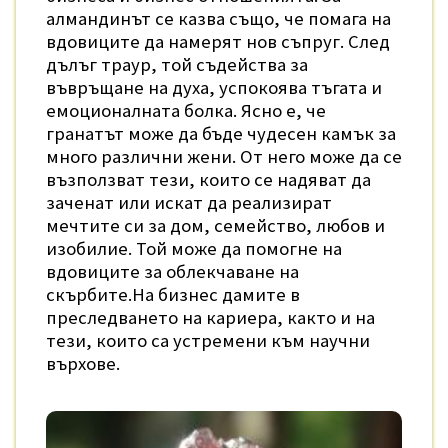
алмандинът се казва също, че помага на
вдовиците да намерят нов съпруг. След
дълъг траур, той съдейства за
въвръщане на духа, успокоява тъгата и
емоционалната болка. Ясно е, че
гранатът може да бъде чудесен камък за
много различни жени. От него може да се
възползват тези, които се надяват да
заченат или искат да реализират
мечтите си за дом, семейство, любов и
изобилие. Той може да помогне на
вдовиците за облекчаване на
скърбите.На бизнес дамите в
преследването на кариера, както и на
тези, които са устремени към научни
върхове.