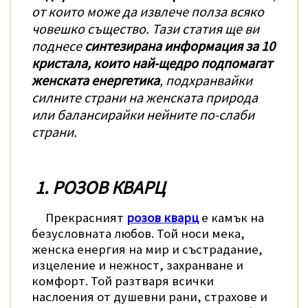
от които може да извлече полза всяко
човешко същество. Тази статия ще ви
поднесе
синтезирана информация за 10
кристала, които най-щедро подпомагат
женската енергетика
, подхранвайки
силните страни на женската природа
или балансирайки нейните по-слаби
страни.
1. РОЗОВ КВАРЦ
Прекрасният
розов кварц
е камък на
безусловната любов. Той носи мека,
женска енергия на мир и състрадание,
изцеление и нежност, захранване и
комфорт. Той разтваря всички
наслоения от душевни рани, страхове и