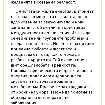
желанията в осезаема реалност.
С чистата си жълта енергия, цитринът
насърчава пълнотата на живота, носи
вдъхновение за свежо начало и нови
занимания. Той е отличен кристал за
междуличностни отношения. Изглажда
семейните или груповите проблеми и
създава сплотеност. Носенето на цитрин
привлича любовта и щастието и
предпазва от тези, които може да
разбият сърцето ви. Той е ефективен
щит срещу злобата и ревността.
Повишава физическата издръжливост и
енергия, подпомага ендокринната
система и насърчава правилния
метаболизъм. Полезен е за страдащите
от хронична умора и може да помогне за
обръщане на дегенеративни
заболявания.