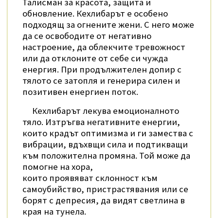
Талисман за красота, защита и
обновление. Кехлибарът е особено
подходящ за огнените жени. С него може
да се освободите от негативно
настроение, да облекчите тревожност
или да отклоните от себе си чужда
енергия. При продължителен допир с
тялото се затопля и генерира силен и
позитивен енергиен поток.
Кехлибарът лекува емоционалното
тяло. Изтръгва негативните енергии,
които крадът оптимизма и ги замества с
вибрации, вдъхвщи сила и подтикващи
към положителна промяна. Той може да
помогне на хора,
които проявяват склонност към
самоубийство, пристрастявания или се
борят с депресия, да видят светлина в
края на тунела.