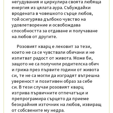
негудувания и циркулира своята любяща
енергия из цялата аура. Събуждайки
вродената в човешкото сърце любов,
той осигурява дълбоко чувство на
удовлетворение и освобождава
способността за отдаване и получаване
на любов от другите.
Розовият кварц е лековит за тези,
които не са се чувствали обичани и не
изпитват радост от живота. Може би,
защото не са получили родителска обич
и грижа през първите години от живота
си, те не са могли да изградят вътрешна
увереност и позитивен образ за себе
си. В тези случаи розовият кварц
изтрива първичните отпечатъци и
препрограмира сърцето да приеме
безкрайния източник на любов, извиращ
от собсвените му недра.