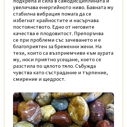
подкрепа и сила в самодисциплината и
увеличава енергийното ниво. Бавната му
стабилна вибрация помага да се
избегнат крайностите и насърчава
постоянството. Едно от неговите
качества е плодовитост. Препоръчва
се при проблеми със зачеването и е
благоприятен за бременни жени. На
тези, които са възприемчиви към аурата
му, носи приятно усещане, което се
разстила по цялото тяло. Събужда
чувства като състрадание и търпение,
смирение и щедрост.