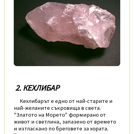
2. КЕХЛИБАР
Кехлибарът е еднo от най-старитe и
най-желаните съкровища в света.
"Златото на Морето" формирано от
живот и светлина, запазено от времето
и изтласкано по бреговете за хората.