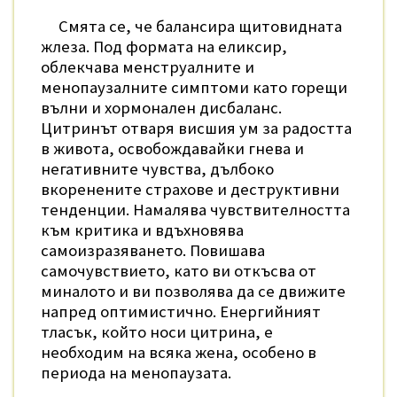
Смята се, че балансира щитовидната
жлеза. Под формата на еликсир,
облекчава менструалните и
менопаузалните симптоми като горещи
вълни и хормонален дисбаланс.
Цитринът отваря висшия ум за радостта
в живота, освобождавайки гнева и
негативните чувства, дълбоко
вкоренените страхове и деструктивни
тенденции. Намалява чувствителността
към критика и вдъхновява
самоизразяването.
П
овишава
самочувствието, като ви откъсва от
миналото и ви позволява да се движите
напред оптимистично.
Енергийният
тласък, който носи цитрина, е
необходим на всяка жена, особено в
периода на менопаузата.