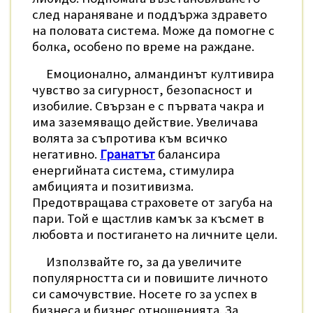
след нараняване и поддържа здравето
на половата система. Може да помогне с
болка, особено по време на раждане.
Емоционално, алмандинът култивира
чувство за сигурност, безопасност и
изобилие. Свързан е с първата чакра и
има заземяващо действие. Увеличава
волята за съпротива към всичко
негативно.
Гранатът
балансира
енергийната система, стимулира
амбицията и позитивизма.
Предотвращава страховете от загуба на
пари. Той е щастлив камък за късмет в
любовта и постигането на личните цели.
Използвайте го, за да увеличите
популярността си и повишите личното
си самочувствие. Носете го за успех в
бизнеса и бизнес отношенията. За