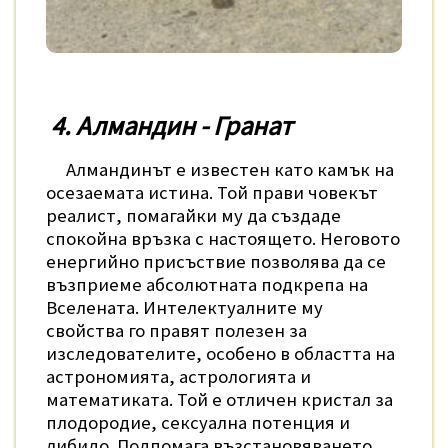
4. Алмандин - Гранат
Алмандинът е
известен като камък на
осезаемата истина. Той прави човекът
реалист, помагайки му да създаде
спокойна връзка с настоящето. Неговото
енергийно присъствие позволява да се
възприеме абсолютната подкрепа на
Вселената. Интелектуалните му
свойства го правят полезен за
изследователите, особено в областта на
астрономията, астрологията и
математиката. Той е отличен кристал за
плодородие, сексуална потенция и
либидо. Подпомага възстановяването