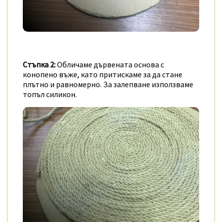
Стъпка 2:
Обличаме дървената основа с
конопено въже, като притискаме за да стане
плътно и равномерно. За залепване използваме
топъл силикон.