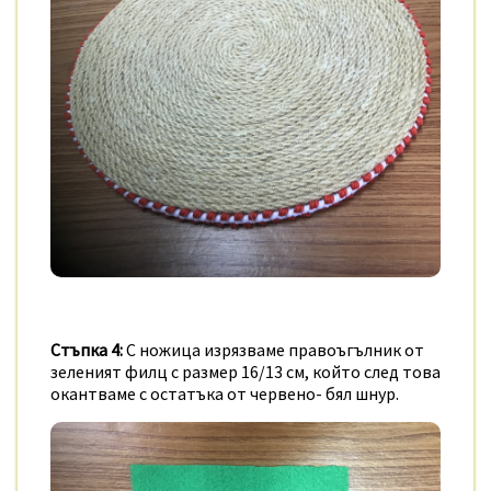
Стъпка 4:
С ножица изрязваме правоъгълник от
зеленият филц с размер 16/13 см, който след това
окантваме с остатъка от червено- бял шнур.