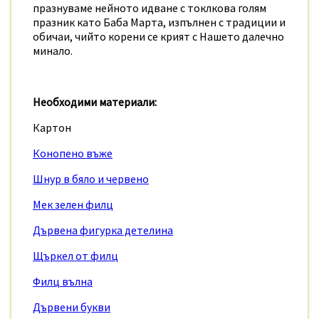
празнуваме нейното идване с токлкова голям
празник като Баба Марта, изпълнен с традиции и
обичаи, чийто корени се крият с Нашето далечно
минало.
Необходими материали:
Картон
Конопено въже
Шнур в бяло и червено
Мек зелен филц
Дървена фигурка детелина
Щъркел от филц
Филц вълна
Дървени букви