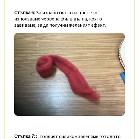
Стъпка 6:
За изработката на цветето,
използваме червена филц вълна, която
завиваме, за да получим желаният ефект.
Стъпка 7:
С топлият силикон залепяме готовото