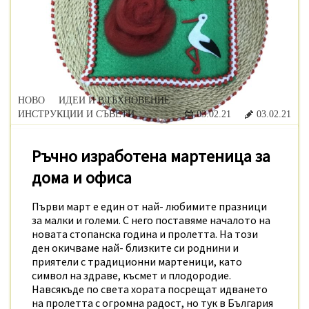
НОВО
ИДЕИ И ВДЪХНОВЕНИЕ
ИНСТРУКЦИИ И СЪВЕТИ
03.02.21
03.02.21
Ръчно изработена мартеница за
дома и офиса
Първи март е един от най- любимите празници
за малки и големи. С него поставяме началото на
новата стопанска година и пролетта. На този
ден окичваме най- близките си роднини и
приятели с традиционни мартеници, като
символ на здраве, късмет и плодородие.
Навсякъде по света хората посрещат идването
на пролетта с огромна радост, но тук в България