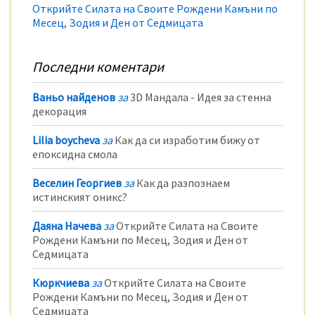
Открийте Силата на Своите Рождени Камъни по
Месец, Зодия и Ден от Седмицата
Последни коментари
Ваньо найденов
за
3D Мандала - Идея за стенна
декорация
Lilia boycheva
за
Как да си изработим бижу от
епоксидна смола
Веселин Георгиев
за
Как да разпознаем
истинският оникс?
Даяна Начева
за
Открийте Силата на Своите
Рождени Камъни по Месец, Зодия и Ден от
Седмицата
Кюркчиева
за
Открийте Силата на Своите
Рождени Камъни по Месец, Зодия и Ден от
Седмицата