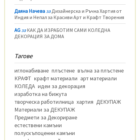
Даяна Начева
за
Дизайнерска и Ръчна Хартия от
Индия и Непал за Красиви Арт и Крафт Творения
AG
за
КАК ДА ИЗРАБОТИМ САМИ КОЛЕДНА
ДЕКОРАЦИЯ ЗА ДОМА
Тагове
иглонабиване
плъстене
вълна за плъстене
КРАФТ
крафт материали
арт материали
КОЛЕДА
идеи за декорация
изработка на бижута
творческа работилница
хартия
ДЕКУПАЖ
Материали за ДЕКУПАЖ
Предмети за Декориране
естествени камъни
полускъпоценни камъни