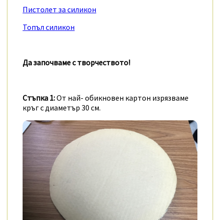
Пистолет за силикон
Топъл силикон
Да започваме с творчеството!
Стъпка 1:
От най- обикновен картон изрязваме
кръг с диаметър 30 см.