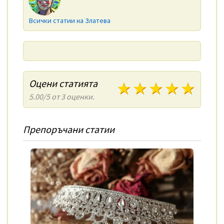
Всички статии на Златева
Оцени статията
1 звезди
2 звезди
3 звезди
4 зве
5 з
5.00/5 от 3 оценки.
Препоръчани статии