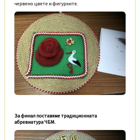
червено цвете и фигурките.
За финал поставяме традиционната
абревиатура ЧБМ.