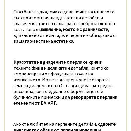
Сватбената диадема отдава почит на миналото
със своите антични вдъхновени детайли и
класическа цветна палитра от сребро и слонова
кост. Това е
изявление, което е с равни части
,
вдъхновено от винтидж и перли и е обвързано с
вашата женствена естетика.
Красотата на диадемите с перли се крие в
техните фини и деликатни детайли
, които са
компенсирани от фокусните точки на
изявлението. Можете да превърнете старата
семпла диадема в сватбена диадема със средна
височина, която идеално оформя лицето и
булчинските прически и да
декорирате с перлени
елементи от ЕМ АРТ.
Ако сте любител на перлените детайли,
сдвоите
диадемата с обеци от перли за модерна и