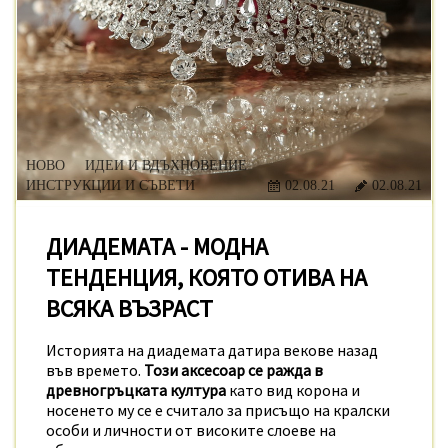
НОВО
ИДЕИ И ВДЪХНОВЕНИЕ
ИНСТРУКЦИИ И СЪВЕТИ
02.08.21
02.08.21
ДИАДЕМАТА - МОДНА
ТЕНДЕНЦИЯ, КОЯТО ОТИВА НА
ВСЯКА ВЪЗРАСТ
Историята на диадемата датира векове назад
във времето.
Този аксесоар се ражда в
древногръцката култура
като вид корона и
носенето му се е считало за присъщо на кралски
особи и личности от високите слоеве на