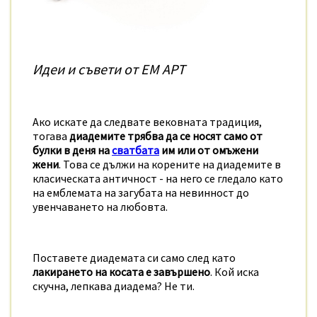
Идеи и съвети от ЕМ АРТ
Ако искате да следвате вековната традиция,
тогава
диадемите трябва да се носят само от
булки в деня на
сватбата
им или от омъжени
жени
. Това се дължи на корените на диадемите в
класическата античност - на него се гледало като
на емблемата на загубата на невинност до
увенчаването на любовта.
Поставете диадемата си само след като
лакирането на косата е завършено
. Кой иска
скучна, лепкава диадема? Не ти.