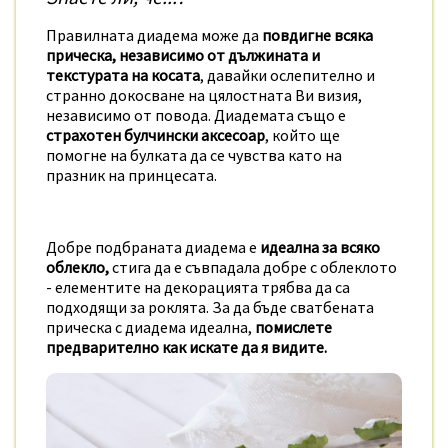
Правилната диадема може да
повдигне всяка
прическа, независимо от дължината и
текстурата на косата
, давайки ослепително и
странно докосване на цялостната Ви визия,
независимо от повода. Диадемата също е
страхотен булчински аксесоар
, който ще
помогне на булката да се чувства като на
празник на принцесата.
Добре подбраната диадема е
идеална за всяко
облекло,
стига да е съвпадала добре с облеклото
- елементите на декорацията трябва да са
подходящи за роклята. За да бъде сватбената
прическа с диадема идеална,
помислете
предварително как искате да я видите.