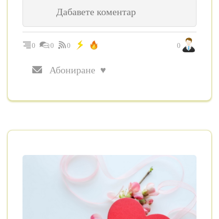
0
0
0
0
Абониране ♥