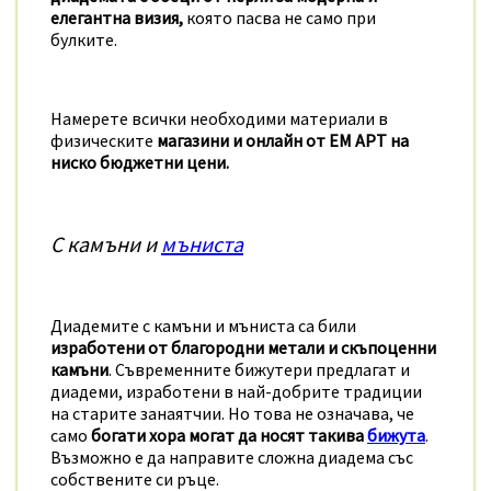
елегантна визия,
която пасва не само при
булките.
Намерете всички необходими материали в
физическите
магазини и онлайн от ЕМ АРТ на
ниско бюджетни цени.
С камъни и
мъниста
Диадемите с камъни и мъниста са били
изработени от благородни метали и скъпоценни
камъни
. Съвременните бижутери предлагат и
диадеми, изработени в най-добрите традиции
на старите занаятчии. Но това не означава, че
само
богати хора могат да носят такива
бижута
.
Възможно е да направите сложна диадема със
собствените си ръце.