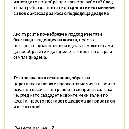
изглеждате по-добре прилежно за работа? След
това трябва да опитате да
сдвоите неотменения
си кок с аксесоар за коса с подходяща диадема.
Ако търсите
по-небрежен подход към тази
блестяща тенденция на косата,
просто
потърсете вдъхновения и идеи как можете сами
да преобразите и да вдъхнете живот на стара и
семпла диадема.
Този
закачлив и освежаващ обрат на
царствената визия
е идеален за момичета, които
искат да насочат вътрешната си принцеса. Така
че, след като създадете своите меки вълни по
косата, просто
поставете диадема на гривата си
и сте готови!
Знаете ли, че...?