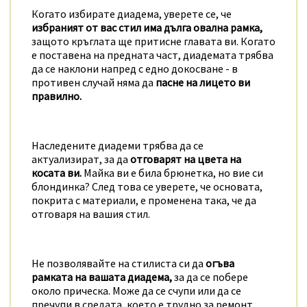
Когато избирате диадема, уверете се, че
избраният от вас стил има дълга овална рамка,
защото кръглата ще притисне главата ви. Когато
е поставена на предната част, диадемата трябва
да се наклони напред с едно докосване - в
противен случай няма да
пасне на лицето ви
правилно.
Наследените диадеми трябва да се
актуализират, за да
отговарят на цвета на
косата ви.
Майка ви е била брюнетка, но вие си
блондинка? След това се уверете, че основата,
покрита с материали, е променена така, че да
отговаря на вашия стил.
Не позволявайте на стилиста си да
огъва
рамката на вашата диадема,
за да се побере
около прическа. Може да се счупи или да се
пречупи в средата, което е трудно за ремонт.