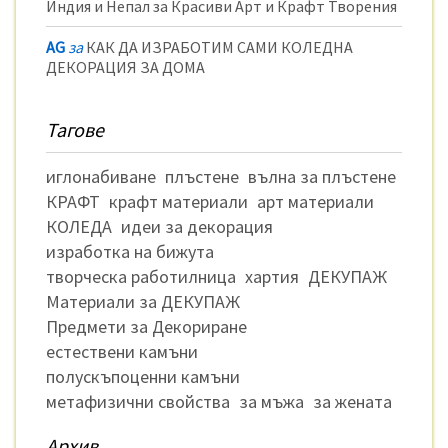
Индия и Непал за Красиви Арт и Крафт Творения
AG
за
КАК ДА ИЗРАБОТИМ САМИ КОЛЕДНА
ДЕКОРАЦИЯ ЗА ДОМА
Тагове
иглонабиване
плъстене
вълна за плъстене
КРАФТ
крафт материали
арт материали
КОЛЕДА
идеи за декорация
изработка на бижута
творческа работилница
хартия
ДЕКУПАЖ
Материали за ДЕКУПАЖ
Предмети за Декориране
естествени камъни
полускъпоценни камъни
метафизични свойства
за мъжа
за жената
Архив