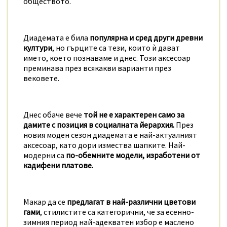
обществото.
Диадемата е била
популярна и сред други древни
култури
, но гърците са тези, които ѝ дават
името, което познаваме и днес. Този аксесоар
преминава през всякакви варианти през
вековете.
Днес обаче вече
той не е характерен само за
дамите с позиция в социалната йерархия.
През
новия моден сезон диадемата е най-актуалният
аксесоар, като дори измества шапките. Най-
модерни са
по-обемните модели,
изработени от
кадифени платове.
Макар да се
предлагат в най-различни цветови
гами
, стилистите са категорични, че за есенно-
зимния период най-адекватен избор е маслено