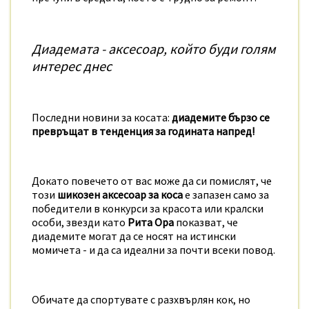
Диадемата - аксесоар, който буди голям
интерес днес
Последни новини за косата:
диадемите бързо се
превръщат в тенденция за годината напред!
Докато повечето от вас може да си помислят, че
този
шикозен аксесоар за коса
е запазен само за
победители в конкурси за красота или кралски
особи, звезди като
Рита Ора
показват, че
диадемите могат да се носят на истински
момичета - и да са идеални за почти всеки повод.
Обичате да спортувате с разхвърлян кок, но