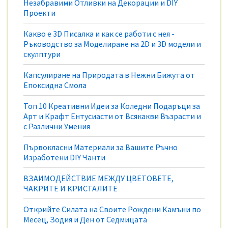
Незабравими Отливки на Декорации и DIY
Проекти
Какво е 3D Писалка и как се работи с нея -
Ръководство за Моделиране на 2D и 3D модели и
скулптури
Капсулиране на Природата в Нежни Бижута от
Епоксидна Смола
Топ 10 Креативни Идеи за Коледни Подаръци за
Арт и Крафт Ентусиасти от Всякакви Възрасти и
с Различни Умения
Първокласни Материали за Вашите Ръчно
Изработени DIY Чанти
ВЗАИМОДЕЙСТВИЕ МЕЖДУ ЦВЕТОВЕТЕ,
ЧАКРИТЕ И КРИСТАЛИТЕ
Открийте Силата на Своите Рождени Камъни по
Месец, Зодия и Ден от Седмицата