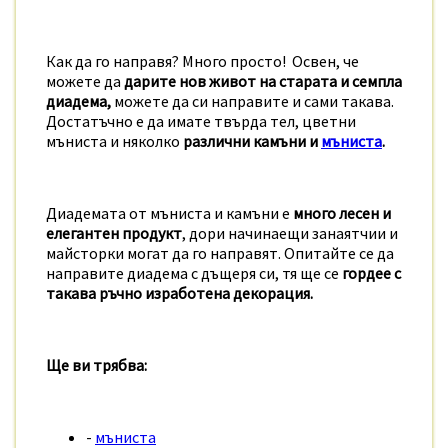
Как да го направя? Много просто! Освен, че
можете да
дарите нов живот на старата и семпла
диадема,
можете да си направите и сами такава.
Достатъчно е да имате твърда тел, цветни
мъниста и няколко
различни камъни и
мъниста
.
Диадемата от мъниста и камъни е
много лесен и
елегантен продукт
, дори начинаещи занаятчии и
майсторки могат да го направят. Опитайте се да
направите диадема с дъщеря си, тя ще се
гордее с
такава ръчно изработена декорация.
Ще ви трябва:
-
мъниста