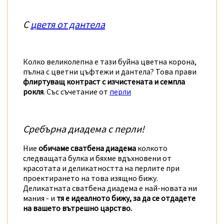
С
цветя от дантела
Колко великолепна е тази буйна цветна корона,
пълна с цветни цъфтежи и дантела? Това прави
флиртуващ контраст с изчистената и семпла
рокля
. Със съчетание от
перли
Сребърна диадема с перли!
Ние
обичаме сватбена диадема
колкото
следващата булка и бяхме вдъхновени от
красотата и деликатността на перлите при
проектирането на това изящно бижу.
Деликатната сватбена диадема е най-новата ни
мания - и
тя е идеалното бижу, за да се отдадете
на вашето вътрешно царство.