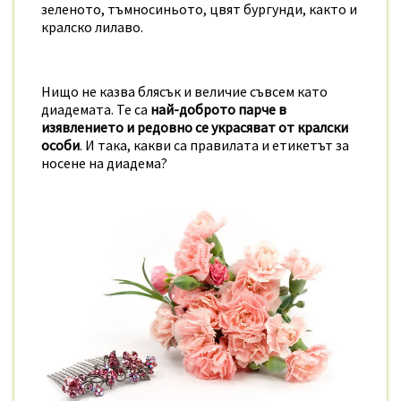
зеленото, тъмносиньото, цвят бургунди, както и
кралско лилаво.
Нищо не казва блясък и величие съвсем като
диадемата. Те са
най-доброто парче в
изявлението и редовно се украсяват от кралски
особи
. И така, какви са правилата и етикетът за
носене на диадема?