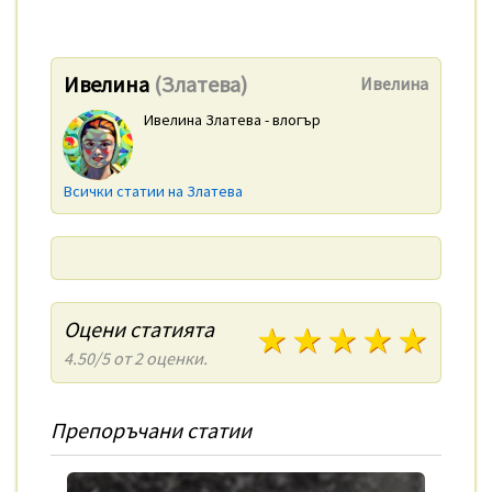
Ивелина
(Златева)
Ивелина
Ивелина Златева - влогър
Всички статии на Златева
Оцени статията
1 звезди
2 звезди
3 звезди
4 зве
5 з
4.50/5 от 2 оценки.
Препоръчани статии