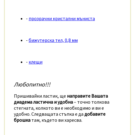
-
прозрачни кристални мъниста
-
бижутерска тел, 0,8 мм
-
клещи
Любопитно!!!
Пришивайки ластик, ще
направите Вашата
диадема ластична и удобна
– точно толкова
стегната, колкото ви е необходимо и ви е
удобно. Следващата стъпка е да
добавите
брошка
там, където ви харесва.