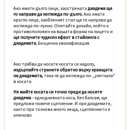
Ако имате дълго лице, заострената
диадема ще
го направи да изглежда по-дълго.
Ако имате
кръгло лице, заобленият стил ще го направи да
изглежда по-лунно. Опитайте дизайн, който е
противоположен на вашата форма на лицето и
ще получите чудесен ефект
в стайлинга с
диадемата.
Безценна квалификация.
Ако трябва да носите косата си надолу,
издърпайте страните обратно върху краищата
на диадемата,
така че да изглежда по-„улегнала“
в косата.
Не мийте косата си точно преди да носите
диадема
- еднодневната коса, без балсам, ще
предложи повече сцепление. И при диадемите,
както при толкова много неща, сцеплението е
ключово.