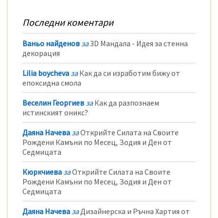
Последни коментари
Ваньо найденов
за
3D Мандала - Идея за стенна
декорация
Lilia boycheva
за
Как да си изработим бижу от
епоксидна смола
Веселин Георгиев
за
Как да разпознаем
истинският оникс?
Даяна Начева
за
Открийте Силата на Своите
Рождени Камъни по Месец, Зодия и Ден от
Седмицата
Кюркчиева
за
Открийте Силата на Своите
Рождени Камъни по Месец, Зодия и Ден от
Седмицата
Даяна Начева
за
Дизайнерска и Ръчна Хартия от