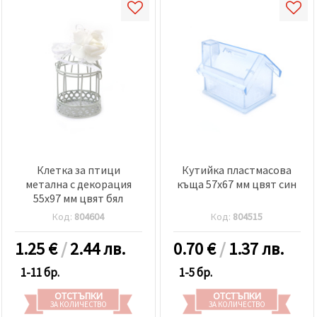
Клетка за птици
Кутийка пластмасова
метална с декорация
къща 57x67 мм цвят син
55x97 мм цвят бял
Код:
804604
Код:
804515
1.25
€
/
2.44 лв.
0.70
€
/
1.37 лв.
1-11 бр.
1-5 бр.
ОТСТЪПКИ
ОТСТЪПКИ
ЗА КОЛИЧЕСТВО
ЗА КОЛИЧЕСТВО