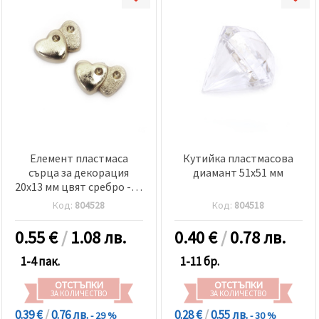
Елемент пластмаса
Кутийка пластмасова
сърца за декорация
диамант 51x51 мм
20x13 мм цвят сребро -10
броя
Код:
804528
Код:
804518
0.55
€
/
1.08 лв.
0.40
€
/
0.78 лв.
1-4 пак.
1-11 бр.
ОТСТЪПКИ
ОТСТЪПКИ
ЗА КОЛИЧЕСТВО
ЗА КОЛИЧЕСТВО
0.39 €
/
0.76 лв.
0.28 €
/
0.55 лв.
- 29 %
- 30 %