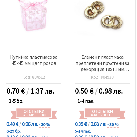
Кутийка пластмасова
Елемент пластмаса
45x45 мм цвят розов
преплетени пръстени за
декорация 18x11 мм
цвят АСОРТЕ сребро -10
Код:
804512
Код:
804530
броя
0.70
€
/
1.37 лв.
0.50
€
/
0.98 лв.
1-5 бр.
1-4 пак.
ОТСТЪПКИ
ОТСТЪПКИ
ЗА КОЛИЧЕСТВО
ЗА КОЛИЧЕСТВО
0.49 €
/
0.96 лв.
0.35 €
/
0.68 лв.
- 30 %
- 30 %
6-29 бр.
5-14 пак.