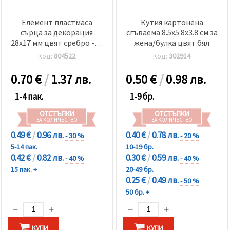
Елемент пластмаса
Кутия картонена
сърца за декорация
сгъваема 8.5x5.8x3.8 см за
28x17 мм цвят сребро -10
жена/булка цвят бял
броя
Код:
804522
Код:
302914
0.70
€
/
1.37 лв.
0.50
€
/
0.98 лв.
1-4 пак.
1-9 бр.
ОТСТЪПКИ
ОТСТЪПКИ
ЗА КОЛИЧЕСТВО
ЗА КОЛИЧЕСТВО
0.49 €
/
0.96 лв.
0.40 €
/
0.78 лв.
- 30 %
- 20 %
5-14 пак.
10-19 бр.
0.42 €
/
0.82 лв.
0.30 €
/
0.59 лв.
- 40 %
- 40 %
15 пак. +
20-49 бр.
0.25 €
/
0.49 лв.
- 50 %
50 бр. +
КУПИ
КУПИ