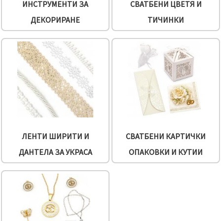
избереш
ИНСТРУМЕНТИ ЗА
СВАТБЕНИ ЦВЕТЯ И
дадения
вид
ДЕКОРИРАНЕ
ТИЧИНКИ
"бисквитки"
и кликнеш
бутона
"Запази"
Приеми
всички
Настройки
на
бисквитките
ЛЕНТИ ШИРИТИ И
СВАТБЕНИ КАРТИЧКИ
ДАНТЕЛА ЗА УКРАСА
ОПАКОВКИ И КУТИИ