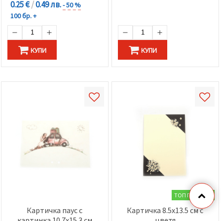
0.25 €
/
0.49 лв.
- 50 %
100 бр. +
КУПИ
КУПИ
ТОП ПРОДУКТ
Картичка паус с
Картичка 8.5x13.5 см с
картинка 10.7x15.3 см
цветя