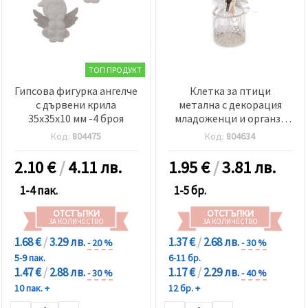
ТОП ПРОДУКТ
Гипсова фигурка ангелче
Клетка за птици
с дървени крила
метална с декорация
35x35x10 мм -4 броя
младоженци и органза
55x97 мм цвят сребро
Код:
804475
Код:
804634
2.10
€
/
4.11 лв.
1.95
€
/
3.81 лв.
1-4 пак.
1-5 бр.
ОТСТЪПКИ
ОТСТЪПКИ
ЗА КОЛИЧЕСТВО
ЗА КОЛИЧЕСТВО
1.68 €
/
3.29 лв.
1.37 €
/
2.68 лв.
- 20 %
- 30 %
5-9 пак.
6-11 бр.
1.47 €
/
2.88 лв.
1.17 €
/
2.29 лв.
- 30 %
- 40 %
10 пак. +
12 бр. +