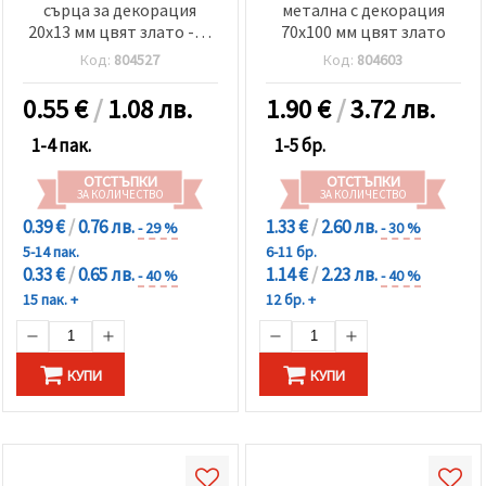
сърца за декорация
метална с декорация
20x13 мм цвят злато -10
70x100 мм цвят злато
броя
Код:
804527
Код:
804603
0.55
€
/
1.08 лв.
1.90
€
/
3.72 лв.
1-4 пак.
1-5 бр.
ОТСТЪПКИ
ОТСТЪПКИ
ЗА КОЛИЧЕСТВО
ЗА КОЛИЧЕСТВО
0.39 €
/
0.76 лв.
1.33 €
/
2.60 лв.
- 29 %
- 30 %
5-14 пак.
6-11 бр.
0.33 €
/
0.65 лв.
1.14 €
/
2.23 лв.
- 40 %
- 40 %
15 пак. +
12 бр. +
КУПИ
КУПИ