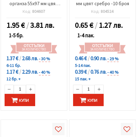
органза 55x97 мм цвят
мм цвят сребро -10 броя
злато
Код:
804607
Код:
804524
1.95
€
/
3.81 лв.
0.65
€
/
1.27 лв.
1-5 бр.
1-4 пак.
ОТСТЪПКИ
ОТСТЪПКИ
ЗА КОЛИЧЕСТВО
ЗА КОЛИЧЕСТВО
1.37 €
/
2.68 лв.
0.46 €
/
0.90 лв.
- 30 %
- 29 %
6-11 бр.
5-14 пак.
1.17 €
/
2.29 лв.
0.39 €
/
0.76 лв.
- 40 %
- 40 %
12 бр. +
15 пак. +
КУПИ
КУПИ