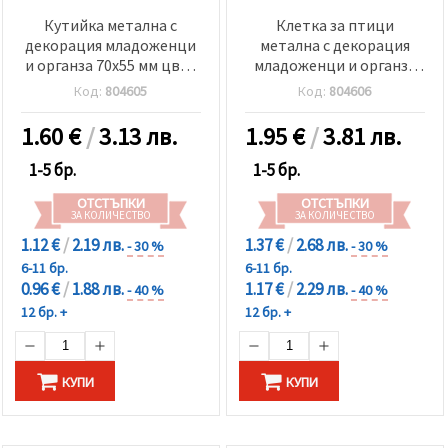
Кутийка метална с
Клетка за птици
декорация младоженци
метална с декорация
и органза 70x55 мм цвят
младоженци и органза
бял
55x97 мм цвят злато
Код:
804605
Код:
804606
1.60
€
/
3.13 лв.
1.95
€
/
3.81 лв.
1-5 бр.
1-5 бр.
ОТСТЪПКИ
ОТСТЪПКИ
ЗА КОЛИЧЕСТВО
ЗА КОЛИЧЕСТВО
1.12 €
/
2.19 лв.
1.37 €
/
2.68 лв.
- 30 %
- 30 %
6-11 бр.
6-11 бр.
0.96 €
/
1.88 лв.
1.17 €
/
2.29 лв.
- 40 %
- 40 %
12 бр. +
12 бр. +
КУПИ
КУПИ