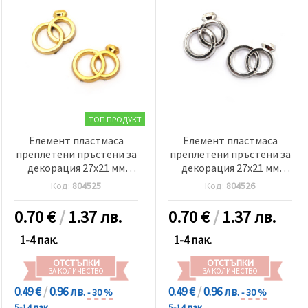
ТОП ПРОДУКТ
Елемент пластмаса
Елемент пластмаса
преплетени пръстени за
преплетени пръстени за
декорация 27x21 мм
декорация 27x21 мм
цвят злато -10 броя
цвят сребро -10 броя
Код:
804525
Код:
804526
0.70
€
/
1.37 лв.
0.70
€
/
1.37 лв.
1-4 пак.
1-4 пак.
ОТСТЪПКИ
ОТСТЪПКИ
ЗА КОЛИЧЕСТВО
ЗА КОЛИЧЕСТВО
0.49 €
/
0.96 лв.
0.49 €
/
0.96 лв.
- 30 %
- 30 %
5-14 пак.
5-14 пак.