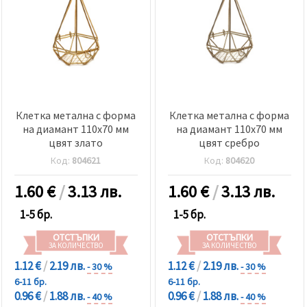
Клетка метална с форма
Клетка метална с форма
на диамант 110x70 мм
на диамант 110x70 мм
цвят злато
цвят сребро
Код:
804621
Код:
804620
1.60
€
/
3.13 лв.
1.60
€
/
3.13 лв.
1-5 бр.
1-5 бр.
ОТСТЪПКИ
ОТСТЪПКИ
ЗА КОЛИЧЕСТВО
ЗА КОЛИЧЕСТВО
1.12 €
/
2.19 лв.
1.12 €
/
2.19 лв.
- 30 %
- 30 %
6-11 бр.
6-11 бр.
0.96 €
/
1.88 лв.
0.96 €
/
1.88 лв.
- 40 %
- 40 %