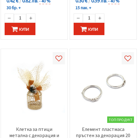
0.42 €
/
0.82 лв.
0.30 €
/
0.59 лв.
- 40 %
- 40 %
30 бр. +
15 пак. +
КУПИ
КУПИ
ТОП ПРОДУКТ
Клетка за птици
Елемент пластмаса
метална с декорация и
пръстен за декорация 20