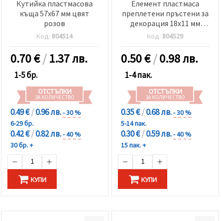
Кутийка пластмасова
Елемент пластмаса
къща 57x67 мм цвят
преплетени пръстени за
розов
декорация 18x11 мм
цвят злато -10 броя
Код:
804514
Код:
804529
0.70
€
/
1.37 лв.
0.50
€
/
0.98 лв.
1-5 бр.
1-4 пак.
ОТСТЪПКИ
ОТСТЪПКИ
ЗА КОЛИЧЕСТВО
ЗА КОЛИЧЕСТВО
0.49 €
/
0.96 лв.
0.35 €
/
0.68 лв.
- 30 %
- 30 %
6-29 бр.
5-14 пак.
0.42 €
/
0.82 лв.
0.30 €
/
0.59 лв.
- 40 %
- 40 %
30 бр. +
15 пак. +
КУПИ
КУПИ