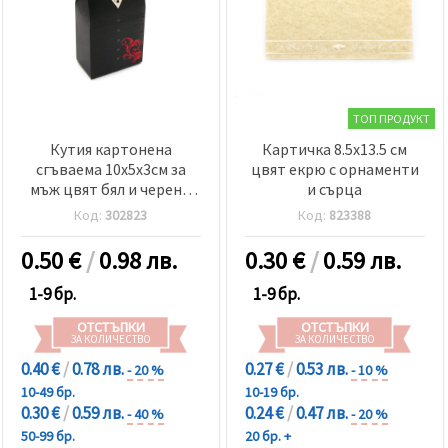
ТОП ПРОДУКТ
Кутия картонена
Картичка 8.5x13.5 см
сгъваема 10x5x3см за
цвят екрю с орнаменти
мъж цвят бял и черен с
и сърца
папионка
Код:
302823
Код:
823388
0.50
€
/
0.98 лв.
0.30
€
/
0.59 лв.
1-9 бр.
1-9 бр.
ОТСТЪПКИ
ОТСТЪПКИ
ЗА КОЛИЧЕСТВО
ЗА КОЛИЧЕСТВО
0.40 €
/
0.78 лв.
0.27 €
/
0.53 лв.
- 20 %
- 10 %
10-49 бр.
10-19 бр.
0.30 €
/
0.59 лв.
0.24 €
/
0.47 лв.
- 40 %
- 20 %
50-99 бр.
20 бр. +