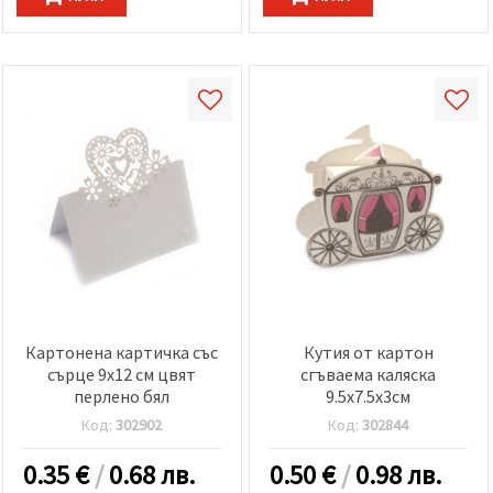
Картонена картичка със
Кутия от картон
сърце 9x12 см цвят
сгъваема каляска
перлено бял
9.5x7.5x3см
Код:
302902
Код:
302844
0.35
€
/
0.68 лв.
0.50
€
/
0.98 лв.