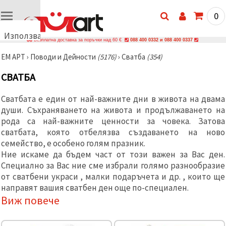
0
Използваме
Безплатна доставка за поръчки над 60 €
088 400 0332 и 088 400 0337
бисквитки
ЕМ АРТ
›
Поводи и Дейности
(5176)
›
Сватба
(354)
🍪
Използваме
СВАТБА
бисквитки
и подобни
технологии,
Сватбата е един от най-важните дни в живота на двама
за да
души. Съхраняването на живота и продължаването на
осигурим
правилната
рода са най-важните ценности за човека. Затова
работа на
сватбата, която отбелязва създаването на ново
сайта, да
подобрим
семейство, е особено голям празник.
твоето
Ние искаме да бъдем част от този важен за Вас ден.
изживяване
Специално за Вас ние сме избрали голямо разнообразие
и, с твое
съгласие,
от сватбени украси , малки подаръчета и др. , които ще
да
направят вашия сватбен ден още по-специален.
анализираме
Виж повече
трафика и
да
показваме
по-