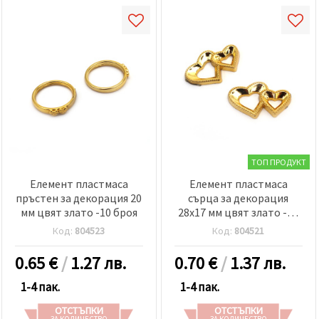
ТОП ПРОДУКТ
Елемент пластмаса
Елемент пластмаса
пръстен за декорация 20
сърца за декорация
мм цвят злато -10 броя
28x17 мм цвят злато -10
броя
Код:
804523
Код:
804521
0.65
€
/
1.27 лв.
0.70
€
/
1.37 лв.
1-4 пак.
1-4 пак.
ОТСТЪПКИ
ОТСТЪПКИ
ЗА КОЛИЧЕСТВО
ЗА КОЛИЧЕСТВО