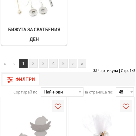
БИЖУТА ЗА СВАТБЕНИЯ
ДЕН
«
‹
1
2
3
4
5
›
»
354 артикула | Стр. 1/8
ФИЛТРИ
Сортирай по:
На страница по: