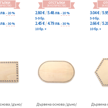
ТЪПКИ
ОТСТЪПКИ
ОТ
ЛИЧЕСТВО
ЗА КОЛИЧЕСТВО
ЗА К
 лв.
2.80 €
/
5.48 лв.
3.04 €
/
5.9
- 20 %
- 20 %
5-9 бр.
5-9 бр.
 лв.
2.45 €
/
4.79 лв.
2.66 €
/
5.2
- 30 %
- 30 %
10 бр. +
10 бр. +
снова /дъно/
Дървена основа /дъно/
Дървена 