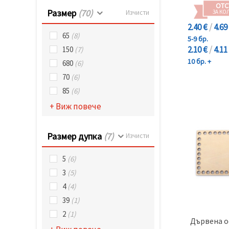
ОТС
Размер
(70)
ЗА КО
Изчисти
2.40 €
/
4.69
65
(8)
5-9 бр.
2.10 €
/
4.11
150
(7)
10 бр. +
680
(6)
70
(6)
85
(6)
+ Виж повече
Размер дупка
(7)
Изчисти
5
(6)
3
(5)
4
(4)
39
(1)
2
(1)
Дървена о