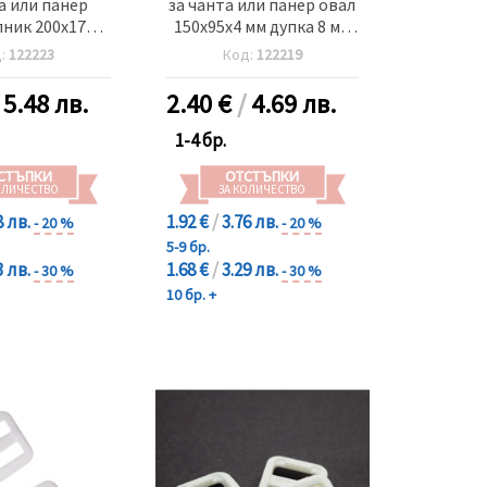
а или панер
за чанта или панер овал
ник 200x174x4
150x95x4 мм дупка 8 мм
а 8 мм цвят
цвят дърво
д:
122223
Код:
122219
дърво
/
5.48 лв.
2.40
€
/
4.69 лв.
1-4 бр.
СТЪПКИ
ОТСТЪПКИ
ОЛИЧЕСТВО
ЗА КОЛИЧЕСТВО
8 лв.
1.92 €
/
3.76 лв.
- 20 %
- 20 %
5-9 бр.
3 лв.
1.68 €
/
3.29 лв.
- 30 %
- 30 %
10 бр. +