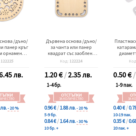
снова /дъно/
Дървена основа /дъно/
Пластмас
ли панер кръг
за чанта или панер
катарам
и орнаменти
квадрат със заоблени
диаметъ
 дупка 8 мм
ъгли 100x4 мм дупка 6 мм
външен 2
:
122225
Код:
122224
Ко
 дърво
цвят дърво
бял 
6.45 лв.
1.20
€
/
2.35 лв.
0.50
€
1-4 бр.
1-9 пак.
ТЪПКИ
ОТСТЪПКИ
ОТ
ЛИЧЕСТВО
ЗА КОЛИЧЕСТВО
ЗА К
 лв.
0.96 €
/
1.88 лв.
0.40 €
/
0.7
- 20 %
- 20 %
5-9 бр.
10-19 пак.
0.84 €
/
1.64 лв.
0.35 €
/
0.6
- 30 %
10 бр. +
20 пак. +