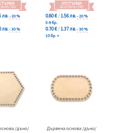
СТЪПКИ
ОТСТЪПКИ
ОЛИЧЕСТВО
ЗА КОЛИЧЕСТВО
5 лв.
0.80 €
/
1.56 лв.
- 20 %
- 20 %
5-9 бр.
0 лв.
0.70 €
/
1.37 лв.
- 30 %
- 30 %
10 бр. +
основа /дъно/
Дървена основа /дъно/