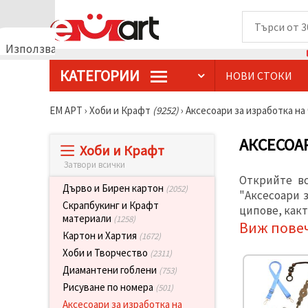
Използваме
бисквитки
КАТЕГОРИИ
НОВИ СТОКИ
🍪
Използваме
бисквитки
ЕМ АРТ
›
Хоби и Крафт
(9252)
›
Аксесоари за изработка на
и подобни
технологии,
за да
АКСЕСОА
Хоби и Крафт
осигурим
правилната
Затвори всички
работа на
Открийте в
сайта, да
Дърво и Бирен картон
(2052)
подобрим
"Аксесоари 
твоето
Скрапбукинг и Крафт
ципове, какт
изживяване
материали
(1258)
Виж пове
и, с твое
Картон и Хартия
(1672)
съгласие,
да
Хоби и Творчество
(2311)
анализираме
Диамантени гоблени
трафика и
(753)
да
Рисуване по номера
(501)
показваме
по-
Аксесоари за изработка на