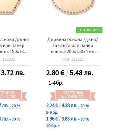
ТОП ПРОДУКТ
основа /дъно/
Дървена основа /дъно/
а или панер
за чанта или панер
ник 150x130x4
елипса 200x150x4 мм
а 8 мм цвят
дупка 8 мм цвят дърво
д:
122222
Код:
122221
дърво
/
3.72 лв.
2.80
€
/
5.48 лв.
1-4 бр.
СТЪПКИ
ОТСТЪПКИ
ОЛИЧЕСТВО
ЗА КОЛИЧЕСТВО
7 лв.
2.24 €
/
4.38 лв.
- 20 %
- 20 %
5-9 бр.
0 лв.
1.96 €
/
3.83 лв.
- 30 %
- 30 %
10 бр. +