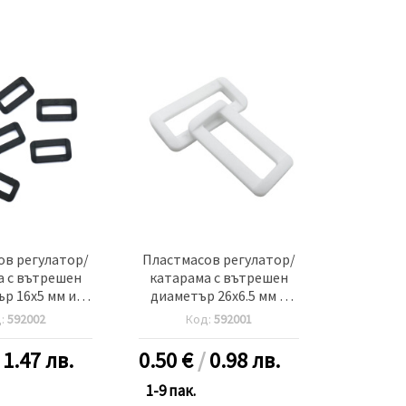
ов регулатор/
Пластмасов регулатор/
а с вътрешен
катарама с вътрешен
р 16x5 мм и
диаметър 26x6.5 мм и
3x13 мм цвят
външен 33x17 мм цвят
д:
592002
Код:
592001
 -20 броя
бял -10 броя
/
1.47 лв.
0.50
€
/
0.98 лв.
1-9 пак.