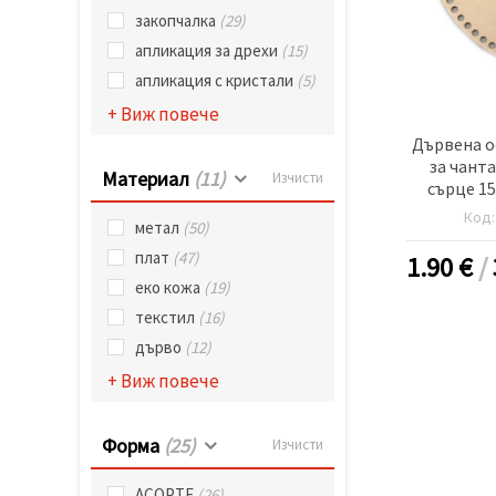
избереш
дадения
закопчалка
(29)
вид
апликация за дрехи
(15)
"бисквитки"
и кликнеш
апликация с кристали
(5)
бутона
"Запази"
+ Виж повече
Дървена о
Приеми
за чанта
Материал
(11)
Изчисти
сърце 15
всички
дупка 6 м
Код
метал
(50)
Настройки
на
плат
(47)
1.90
€
/
бисквитките
еко кожа
(19)
текстил
(16)
дърво
(12)
+ Виж повече
Форма
(25)
Изчисти
АСОРТЕ
(26)