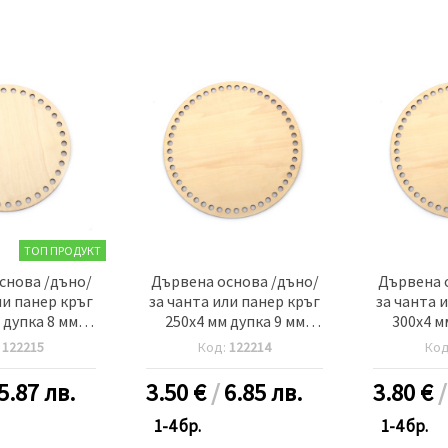
ТОП ПРОДУКТ
снова /дъно/
Дървена основа /дъно/
Дървена 
ли панер кръг
за чанта или панер кръг
за чанта 
 дупка 8 мм
250x4 мм дупка 9 мм
300x4 м
 дърво
цвят дърво
цвя
:
122215
Код:
122214
Ко
5.87 лв.
3.50
€
/
6.85 лв.
3.80
€
1-4 бр.
1-4 бр.