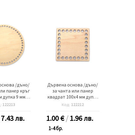
основа /дъно/
Дървена основа /дъно/
или панер кръг
за чанта или панер
м дупка 9 мм
квадрат 100x4 мм дупка
т дърво
8 мм цвят дърво
д:
122213
Код:
122212
/
7.43 лв.
1.00
€
/
1.96 лв.
1-4 бр.