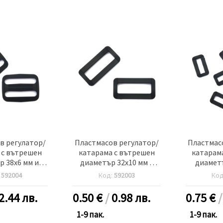
в регулатор/
Пластмасов регулатор/
Пластмас
 с вътрешен
катарама с вътрешен
катарам
 38x6 мм и
диаметър 32x10 мм и
диаметъ
x35 мм цвят
външен 40x20 мм цвят
външен 2
:
592004
Код:
592003
Ко
 -10 броя
черен -10 броя
черен
2.44 лв.
0.50
€
/
0.98 лв.
0.75
€
1-9 пак.
1-9 пак.