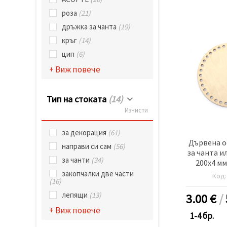
роза
(21)
дръжка за чанта
(19)
кръг
(14)
цип
(6)
+ Виж повече
Тип на стоката
(14)
Изчисти
за декорация
(61)
Дървена о
направи си сам
(56)
за чанта и
за чанти
(34)
200x4 мм
цвят
закопчалки две части
Код
(16)
лепящи
(13)
3.00
€
/
+ Виж повече
1-4 бр.