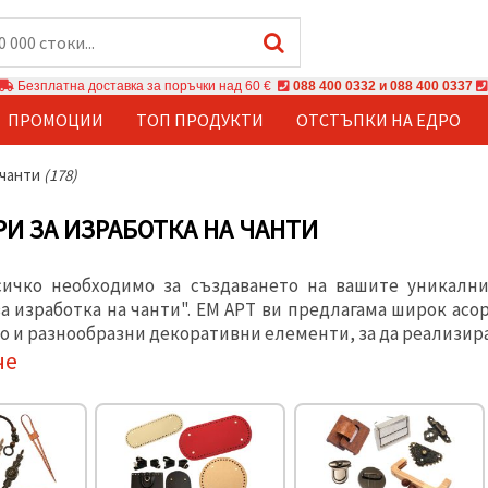
Безплатна доставка за поръчки над 60 €
088 400 0332 и 088 400 0337
ПРОМОЦИИ
ТОП ПРОДУКТИ
ОТСТЪПКИ НА ЕДРО
 чанти
(178)
РИ ЗА ИЗРАБОТКА НА ЧАНТИ
сичко необходимо за създаването на вашите уникалн
за изработка на чанти". ЕМ АРТ ви предлагама широк асо
о и разнообразни декоративни елементи, за да реализира
че