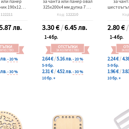
 или панер
за чанта или панер овал
за чант
ик 190x120x4
325x200x4 мм дупка 7 мм
шестоъгъл
 8 мм цвят
цвят дърво
мм дупк
:
122211
Код:
122210
Ко
ърво
5.87 лв.
3.30
€
/
6.45 лв.
2.80
€
1-4 бр.
1-4 бр.
ТЪПКИ
ОТСТЪПКИ
ОТ
ЛИЧЕСТВО
ЗА КОЛИЧЕСТВО
ЗА К
 лв.
2.64 €
/
5.16 лв.
2.24 €
/
4.3
- 20 %
- 20 %
5-9 бр.
5-9 бр.
 лв.
2.31 €
/
4.52 лв.
1.96 €
/
3.8
- 30 %
- 30 %
10 бр. +
10 бр. +