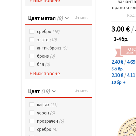
+ Виж повече
за чанта
правоъгълн
мм дупка
Код
Цвят метал
(9)
Изчисти
д
3.00
€
/
сребро
(16)
1-4 бр.
злато
(10)
антик бронз
(9)
ОТС
ЗА КО
бронз
(3)
2.40 €
/
4.69
бял
(2)
5-9 бр.
+ Виж повече
2.10 €
/
4.11
10 бр. +
Цвят
(19)
Изчисти
кафяв
(13)
черен
(6)
прозрачен
(5)
сребро
(4)