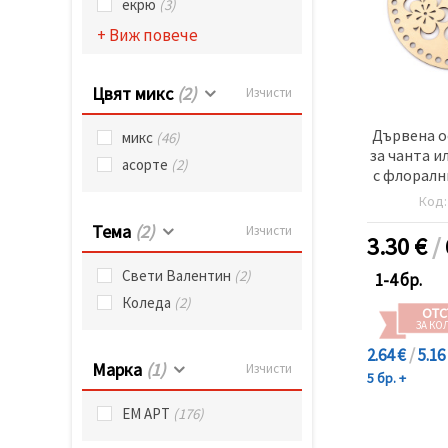
екрю
(3)
+ Виж повече
Цвят микс
(2)
Изчисти
Дървена о
микс
(46)
за чанта и
асорте
(2)
с флоралн
200x4 мм
Код
цвят
Тема
(2)
Изчисти
3.30
€
/
Свети Валентин
(2)
1-4 бр.
Коледа
(2)
ОТС
ЗА КО
2.64 €
/
5.16
Марка
(1)
Изчисти
5 бр. +
ЕМ АРТ
(176)