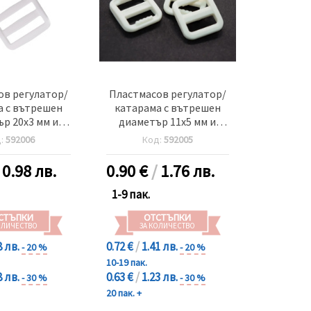
ов регулатор/
Пластмасов регулатор/
а с вътрешен
катарама с вътрешен
р 20x3 мм и
диаметър 11x5 мм и
7x23 мм цвят
външен 17x15 мм цвят
д:
592006
Код:
592005
-20 броя
бял -20 броя
/
0.98 лв.
0.90
€
/
1.76 лв.
1-9 пак.
СТЪПКИ
ОТСТЪПКИ
ОЛИЧЕСТВО
ЗА КОЛИЧЕСТВО
8 лв.
0.72 €
/
1.41 лв.
- 20 %
- 20 %
10-19 пак.
8 лв.
0.63 €
/
1.23 лв.
- 30 %
- 30 %
20 пак. +