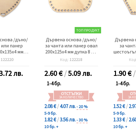
ТОП ПРОДУКТ
снова /дъно/
Дървена основа /дъно/
Дървена 
 или панер
за чанта или панер овал
за чант
0x135x4 мм
200x125x4 мм дупка 8 мм
шестоъгъл
м цвят дърво
цвят дърво
мм дупк
:
122220
Код:
122218
Ко
3.72 лв.
2.60
€
/
5.09 лв.
1.90
€
1-4 бр.
1-4 бр.
ОТСТЪПКИ
ОТ
ЗА КОЛИЧЕСТВО
ЗА К
2.08 €
/
4.07 лв.
1.52 €
/
2.9
- 20 %
5-9 бр.
5-9 бр.
1.82 €
/
3.56 лв.
1.33 €
/
2.6
- 30 %
10 бр. +
10 бр. +