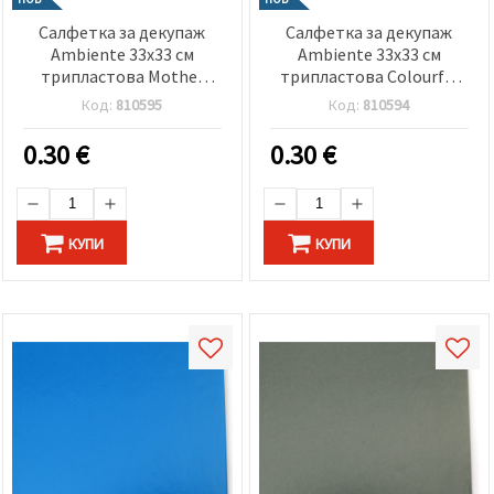
Салфетка за декупаж
Салфетка за декупаж
Ambiente 33x33 см
Ambiente 33x33 см
трипластова Mother
трипластова Colourful
bunny -1 брой
eggs -1 брой
Код:
810595
Код:
810594
0.30
€
0.30
€
КУПИ
КУПИ