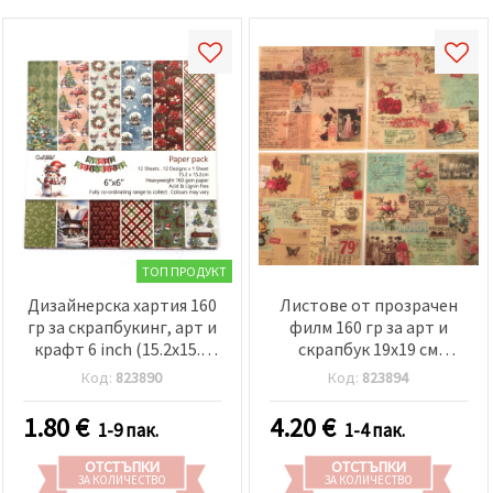
ТОП ПРОДУКТ
Дизайнерска хартия 160
Листове от прозрачен
гр за скрапбукинг, арт и
филм 160 гр за арт и
крафт 6 inch (15.2x15.2
скрапбук 19x19 см
см) едностранна 12
едностранни 12 дизайна
Код:
823890
Код:
823894
дизайна x 1 лист Merry
x 1 лист Винтидж стил -
Christmas
Postcards
1.80
€
4.20
€
1-9 пак.
1-4 пак.
ОТСТЪПКИ
ОТСТЪПКИ
ЗА КОЛИЧЕСТВО
ЗА КОЛИЧЕСТВО