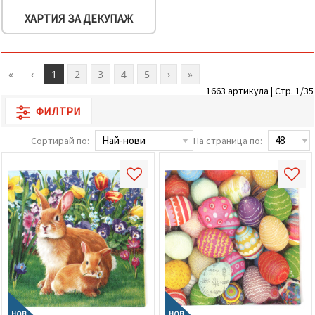
ХАРТИЯ ЗА ДЕКУПАЖ
«
‹
1
2
3
4
5
›
»
1663 артикула | Стр. 1/35
ФИЛТРИ
Сортирай по:
На страница по:
НОВ
НОВ