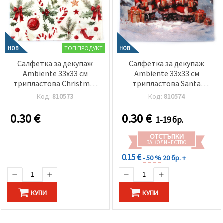
ТОП ПРОДУКТ
НОВ
НОВ
Салфетка за декупаж
Салфетка за декупаж
Ambiente 33x33 см
Ambiente 33x33 см
трипластова Christmas
трипластова Santa
elements-1 брой
triplets -1 брой
Код:
810573
Код:
810574
0.30
€
0.30
€
1-19 бр.
ОТСТЪПКИ
ЗА КОЛИЧЕСТВО
0.15 €
- 50 %
20 бр. +
КУПИ
КУПИ