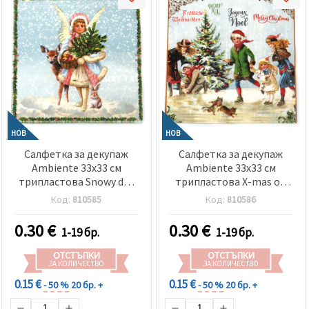
НОВ
НОВ
Салфетка за декупаж
Салфетка за декупаж
Ambiente 33x33 см
Ambiente 33x33 см
трипластова Snowy day
трипластова X-mas on
blue -1 брой
ice blue -1 брой
Код:
810585
Код:
810586
0.30
€
0.30
€
1-19 бр.
1-19 бр.
ОТСТЪПКИ
ОТСТЪПКИ
ЗА КОЛИЧЕСТВО
ЗА КОЛИЧЕСТВО
0.15 €
0.15 €
- 50 %
20 бр. +
- 50 %
20 бр. +