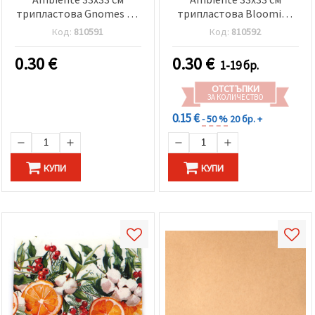
трипластова Gnomes on
трипластова Blooming
the light chain white -1
amaryllis white -1 брой
Код:
810591
Код:
810592
брой
0.30
€
0.30
€
1-19 бр.
ОТСТЪПКИ
ЗА КОЛИЧЕСТВО
0.15 €
- 50 %
20 бр. +
КУПИ
КУПИ