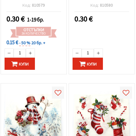
robin -1 брой
branches rings -1 брой
Код:
810579
Код:
810580
0.30
€
0.30
€
1-19 бр.
ОТСТЪПКИ
ЗА КОЛИЧЕСТВО
0.15 €
- 50 %
20 бр. +
КУПИ
КУПИ