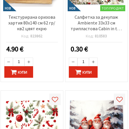
ТОП ПРОДУКТ
НОВ
НОВ
Текстурирана оризова
Салфетка за декупаж
хартия 80x140 см 62 гр/
Ambiente 33x33 см
кв2 цвят екрю
трипластова Cabin in the
woods -1 брой
Код:
823862
Код:
810583
4.90
€
0.30
€
КУПИ
КУПИ