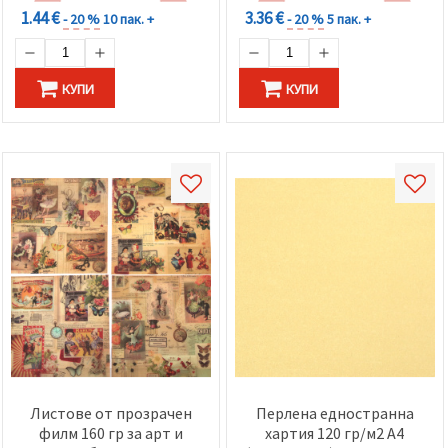
1.44 €
3.36 €
- 20 %
10 пак. +
- 20 %
5 пак. +
КУПИ
КУПИ
Листове от прозрачен
Перлена едностранна
филм 160 гр за арт и
хартия 120 гр/м2 А4