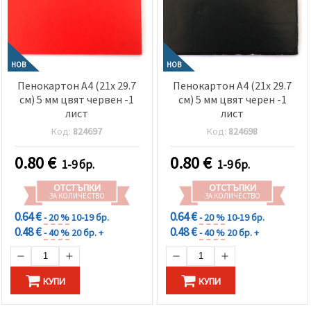
НОВ
НОВ
Пенокартон А4 (21x 29.7
Пенокартон А4 (21x 29.7
см) 5 мм цвят червен -1
см) 5 мм цвят черен -1
лист
лист
Код:
824697
Код:
824698
0.80
€
0.80
€
1-9 бр.
1-9 бр.
ОТСТЪПКИ
ОТСТЪПКИ
ЗА КОЛИЧЕСТВО
ЗА КОЛИЧЕСТВО
0.64 €
0.64 €
- 20 %
10-19 бр.
- 20 %
10-19 бр.
0.48 €
0.48 €
- 40 %
20 бр. +
- 40 %
20 бр. +
КУПИ
КУПИ