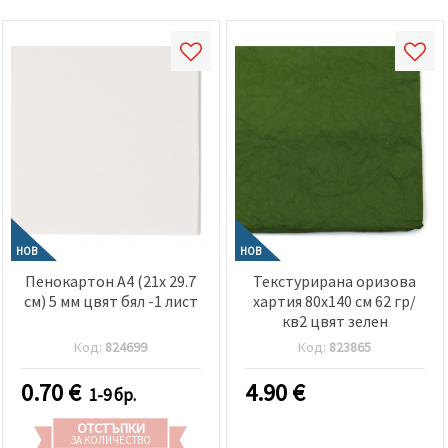
НОВ
НОВ
Пенокартон А4 (21x 29.7
Текстурирана оризова
см) 5 мм цвят бял -1 лист
хартия 80x140 см 62 гр/
кв2 цвят зелен
Код:
824699
Код:
823865
0.70
€
4.90
€
1-9 бр.
ОТСТЪПКИ
ЗА КОЛИЧЕСТВО