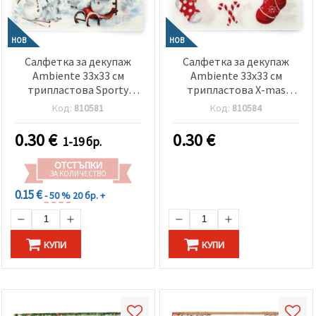
НОВ
НОВ
Салфетка за декупаж
Салфетка за декупаж
Ambiente 33x33 см
Ambiente 33x33 см
трипластова Sporty
трипластова X-mas
snowmen -1 брой
stockings white -1 брой
Код:
810581
Код:
810584
0.30
€
0.30
€
1-19 бр.
ОТСТЪПКИ
ЗА КОЛИЧЕСТВО
0.15 €
- 50 %
20 бр. +
КУПИ
КУПИ