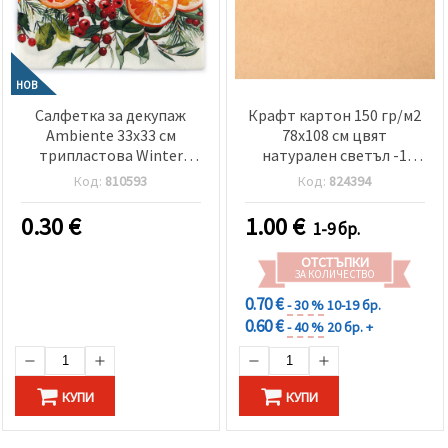
НОВ
Салфетка за декупаж
Крафт картон 150 гр/м2
Ambiente 33x33 см
78x108 см цвят
трипластова Winter
натурален светъл -1
oranges -1 брой
лист
Код:
810593
Код:
824394
0.30
€
1.00
€
1-9 бр.
ОТСТЪПКИ
ЗА КОЛИЧЕСТВО
0.70 €
- 30 %
10-19 бр.
0.60 €
- 40 %
20 бр. +
КУПИ
КУПИ