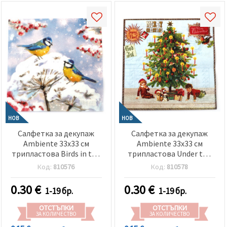
НОВ
НОВ
Салфетка за декупаж
Салфетка за декупаж
Ambiente 33x33 см
Ambiente 33x33 см
трипластова Birds in the
трипластова Under the
snow -1 брой
X-mas tree blue -1 брой
Код:
810576
Код:
810578
0.30
€
0.30
€
1-19 бр.
1-19 бр.
ОТСТЪПКИ
ОТСТЪПКИ
ЗА КОЛИЧЕСТВО
ЗА КОЛИЧЕСТВО