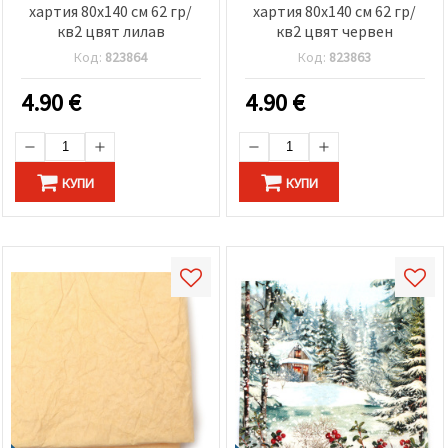
хартия 80x140 см 62 гр/
хартия 80x140 см 62 гр/
кв2 цвят лилав
кв2 цвят червен
Код:
823864
Код:
823863
4.90
€
4.90
€
КУПИ
КУПИ