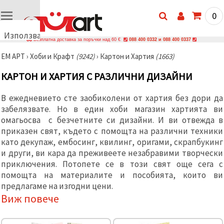
0
Използваме
Безплатна доставка за поръчки над 60 €
088 400 0332 и 088 400 0337
бисквитки
ЕМ АРТ
›
Хоби и Крафт
(9242)
›
Картон и Хартия
(1663)
🍪
Използваме
КАРТОН И ХАРТИЯ С РАЗЛИЧНИ ДИЗАЙНИ
бисквитки
и подобни
технологии,
В ежедневието сте заобиколени от хартия без дори да
за да
забелязвате. Но в един хоби магазин хартията ви
осигурим
правилната
омагьосва с безчетните си дизайни. И ви отвежда в
работа на
приказен свят, където с помощта на различни техники
сайта, да
подобрим
като декупаж, ембосинг, квилинг, оригами, скрапбукинг
твоето
и други, ви кара да преживеете незабравими творчески
изживяване
приключения. Потопете се в този свят още сега с
и, с твое
съгласие,
помощта на материалите и пособията, които ви
да
предлагаме на изгодни цени.
анализираме
Виж повече
трафика и
да
показваме
по-