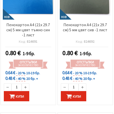
НОВ
НОВ
Пенокартон А4 (21x 29.7
Пенокартон А4 (21x 29.7
см) 5 мм цвят тъмно син
см) 5 мм цвят сив -1 лист
-1 лист
Код:
824691
Код:
824692
0.80
€
0.80
€
1-9 бр.
1-9 бр.
ОТСТЪПКИ
ОТСТЪПКИ
ЗА КОЛИЧЕСТВО
ЗА КОЛИЧЕСТВО
0.64 €
0.64 €
- 20 %
10-19 бр.
- 20 %
10-19 бр.
0.48 €
0.48 €
- 40 %
20 бр. +
- 40 %
20 бр. +
КУПИ
КУПИ