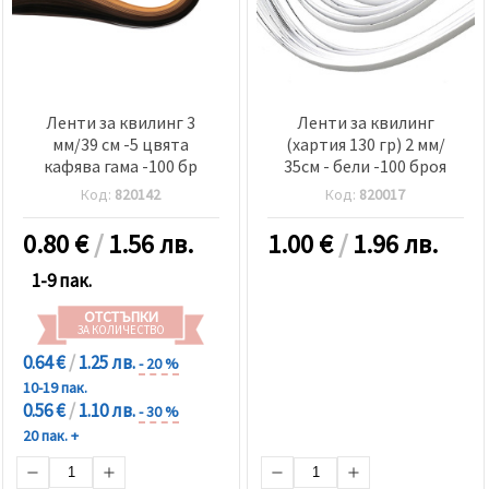
Ленти за квилинг 3
Ленти за квилинг
мм/39 см -5 цвята
(хартия 130 гр) 2 мм/
кафява гама -100 бр
35см - бели -100 броя
Код:
820142
Код:
820017
0.80
€
/
1.56 лв.
1.00
€
/
1.96 лв.
1-9 пак.
ОТСТЪПКИ
ЗА КОЛИЧЕСТВО
0.64 €
/
1.25 лв.
- 20 %
10-19 пак.
0.56 €
/
1.10 лв.
- 30 %
20 пак. +