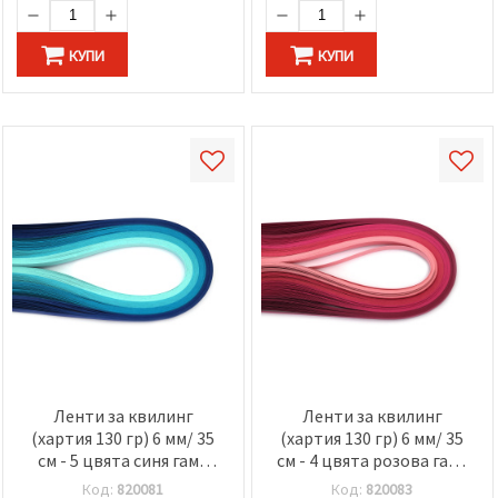
КУПИ
КУПИ
Ленти за квилинг
Ленти за квилинг
(хартия 130 гр) 6 мм/ 35
(хартия 130 гр) 6 мм/ 35
см - 5 цвята синя гама
см - 4 цвята розова гама
-100 бр
-100 бр
Код:
820081
Код:
820083