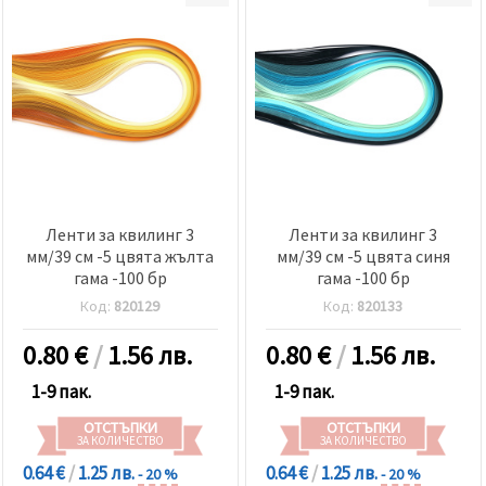
Ленти за квилинг 3
Ленти за квилинг 3
мм/39 см -5 цвята жълта
мм/39 см -5 цвята синя
гама -100 бр
гама -100 бр
Код:
820129
Код:
820133
0.80
€
/
1.56 лв.
0.80
€
/
1.56 лв.
1-9 пак.
1-9 пак.
ОТСТЪПКИ
ОТСТЪПКИ
ЗА КОЛИЧЕСТВО
ЗА КОЛИЧЕСТВО
0.64 €
/
1.25 лв.
0.64 €
/
1.25 лв.
- 20 %
- 20 %