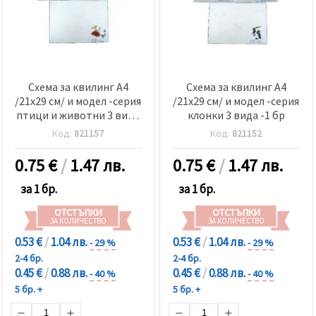
Схема за квилинг А4
Схема за квилинг А4
/21x29 см/ и модел -серия
/21x29 см/ и модел -серия
птици и животни 3 вида
клонки 3 вида -1 бр
-1 бр
Код:
821157
Код:
821152
0.75
€
/
1.47 лв.
0.75
€
/
1.47 лв.
за 1 бр.
за 1 бр.
ОТСТЪПКИ
ОТСТЪПКИ
ЗА КОЛИЧЕСТВО
ЗА КОЛИЧЕСТВО
0.53 €
/
1.04 лв.
0.53 €
/
1.04 лв.
- 29 %
- 29 %
2-4 бр.
2-4 бр.
0.45 €
/
0.88 лв.
0.45 €
/
0.88 лв.
- 40 %
- 40 %
5 бр. +
5 бр. +