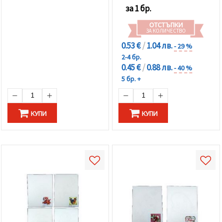
карфици цветни 40
за 1 бр.
броя, пинцета,лепило и
ОТСТЪПКИ
квилинг ленти 5x520 мм
ЗА КОЛИЧЕСТВО
160 броя 15 цвята
0.53 €
/
1.04 лв.
- 29 %
2-4 бр.
0.45 €
/
0.88 лв.
- 40 %
5 бр. +
КУПИ
КУПИ