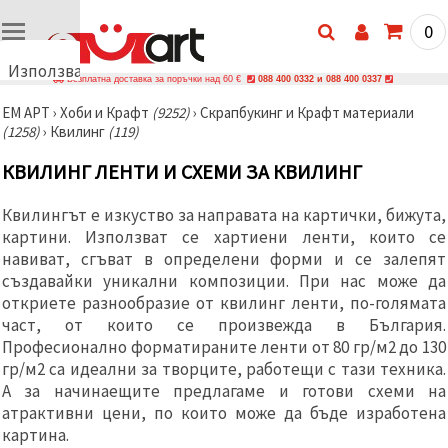
0
Използваме
Безплатна доставка за поръчки над 60 €
088 400 0332 и 088 400 0337
бисквитки
ЕМ АРТ
›
Хоби и Крафт
(9252)
›
Скрапбукинг и Крафт материали
🍪
(1258)
›
Квилинг
(119)
Използваме
бисквитки
КВИЛИНГ ЛЕНТИ И СХЕМИ ЗА КВИЛИНГ
и подобни
технологии,
за да
Квилингът е изкуство за направата на картички, бижута,
осигурим
правилната
картини. Използват се хартиени ленти, които се
работа на
навиват, сгъват в определени форми и се залепят
сайта, да
създавайки уникални композиции. При нас може да
подобрим
твоето
откриете разнообразие от квилинг ленти, по-голямата
изживяване
част, от които се произвежда в България.
и, с твое
Професионално форматираните ленти от 80 гр/м2 до 130
съгласие,
да
гр/м2 са идеални за творците, работещи с тази техника.
анализираме
А за начинаещите предлагаме и готови схеми на
трафика и
да
атрактивни цени, по които може да бъде изработена
показваме
картина.
по-