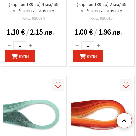
(хартия 130 гр) 4 мм/ 35
(хартия 130 гр) 2 мм/ 35
см - 5 цвята синя гама
см - 5 цвята синя гама
-100 бр
-100 бр
Код:
820034
Код:
820015
1.10
€
/
2.15 лв.
1.00
€
/
1.96 лв.
КУПИ
КУПИ