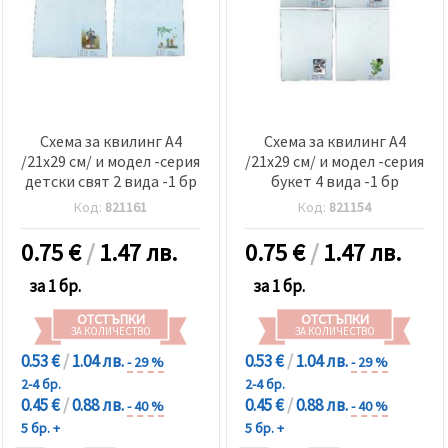
Схема за квилинг А4
Схема за квилинг А4
/21x29 см/ и модел -серия
/21x29 см/ и модел -серия
детски свят 2 вида -1 бр
букет 4 вида -1 бр
Код:
821161
Код:
821154
0.75
€
/
1.47 лв.
0.75
€
/
1.47 лв.
за 1 бр.
за 1 бр.
ОТСТЪПКИ
ОТСТЪПКИ
ЗА КОЛИЧЕСТВО
ЗА КОЛИЧЕСТВО
0.53 €
/
1.04 лв.
0.53 €
/
1.04 лв.
- 29 %
- 29 %
2-4 бр.
2-4 бр.
0.45 €
/
0.88 лв.
0.45 €
/
0.88 лв.
- 40 %
- 40 %
5 бр. +
5 бр. +