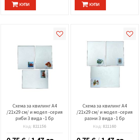
КУПИ
КУПИ
Схема за квилинг А4
Схема за квилинг А4
/21x29 см/ и модел -серия
/21x29 см/ и модел -серия
риби 3 вида -1 бр
разни 3 вида -1 бр
Код:
821156
Код:
821160