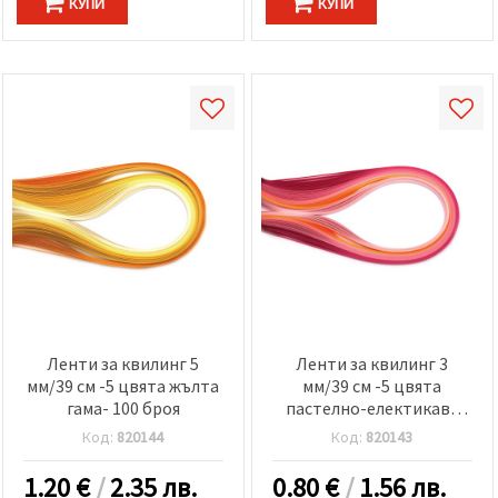
КУПИ
КУПИ
Ленти за квилинг 5
Ленти за квилинг 3
мм/39 см -5 цвята жълта
мм/39 см -5 цвята
гама- 100 броя
пастелно-електикава
гама -100 бр
Код:
820144
Код:
820143
1.20
€
/
2.35 лв.
0.80
€
/
1.56 лв.