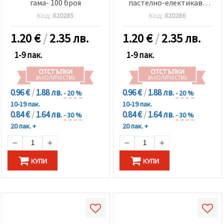
гама- 100 броя
пастелно-електикава
гама гама- 100 броя
Код:
820285
Код:
820286
1.20
€
/
2.35 лв.
1.20
€
/
2.35 лв.
1-9 пак.
1-9 пак.
ОТСТЪПКИ
ОТСТЪПКИ
ЗА КОЛИЧЕСТВО
ЗА КОЛИЧЕСТВО
0.96 €
/
1.88 лв.
0.96 €
/
1.88 лв.
- 20 %
- 20 %
10-19 пак.
10-19 пак.
0.84 €
/
1.64 лв.
0.84 €
/
1.64 лв.
- 30 %
- 30 %
20 пак. +
20 пак. +
КУПИ
КУПИ