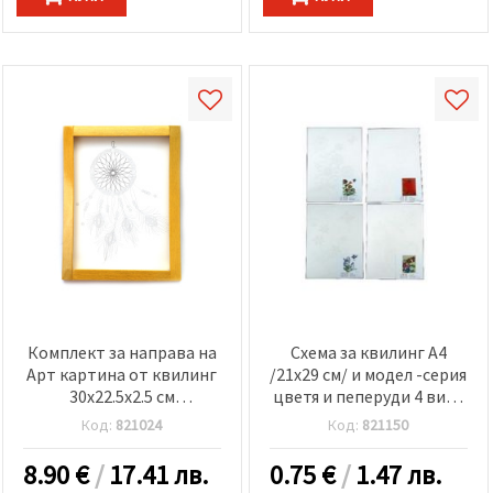
Комплект за направа на
Схема за квилинг А4
Арт картина от квилинг
/21x29 см/ и модел -серия
30x22.5x2.5 см
цветя и пеперуди 4 вида
-картонена рамка,
-1 бр
Код:
821024
Код:
821150
шаблон с мека
подложка, шило,
8.90
€
/
17.41 лв.
0.75
€
/
1.47 лв.
квилинг инструмент,