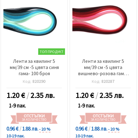
ТОП ПРОДУКТ
Ленти за квилинг 5
Ленти за квилинг 5
мм/39 см -5 цвята синя
мм/39 см -5 цвята
гама- 100 броя
вишнево-розова гама-
100 броя
Код:
820290
Код:
820287
1.20
€
/
2.35 лв.
1.20
€
/
2.35 лв.
1-9 пак.
1-9 пак.
ОТСТЪПКИ
ОТСТЪПКИ
ЗА КОЛИЧЕСТВО
ЗА КОЛИЧЕСТВО
0.96 €
/
1.88 лв.
0.96 €
/
1.88 лв.
- 20 %
- 20 %
10-19 пак.
10-19 пак.