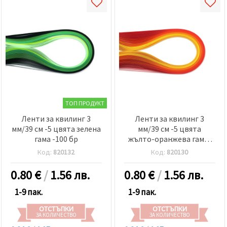
ТОП ПРОДУКТ
Ленти за квилинг 3
Ленти за квилинг 3
мм/39 см -5 цвята зелена
мм/39 см -5 цвята
гама -100 бр
жълто-оранжева гама-
100 бр
Код:
820132
Код:
820130
0.80
€
/
1.56 лв.
0.80
€
/
1.56 лв.
1-9 пак.
1-9 пак.
ОТСТЪПКИ
ОТСТЪПКИ
ЗА КОЛИЧЕСТВО
ЗА КОЛИЧЕСТВО