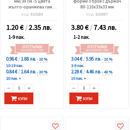
мм/39 см -5 цвята
форми 3 броя с държач
жълто-оранжева гама-
80-110x33x33 мм
100 броя
Код:
820289
Код:
820087
1.20
€
/
2.35 лв.
3.80
€
/
7.43 лв.
1-9 пак.
1-2 пак.
ОТСТЪПКИ
ОТСТЪПКИ
ЗА КОЛИЧЕСТВО
ЗА КОЛИЧЕСТВО
0.96 €
/
1.88 лв.
3.04 €
/
5.95 лв.
- 20 %
- 20 %
10-19 пак.
3-9 пак.
0.84 €
/
1.64 лв.
2.28 €
/
4.46 лв.
- 30 %
- 40 %
20 пак. +
10 пак. +
КУПИ
КУПИ