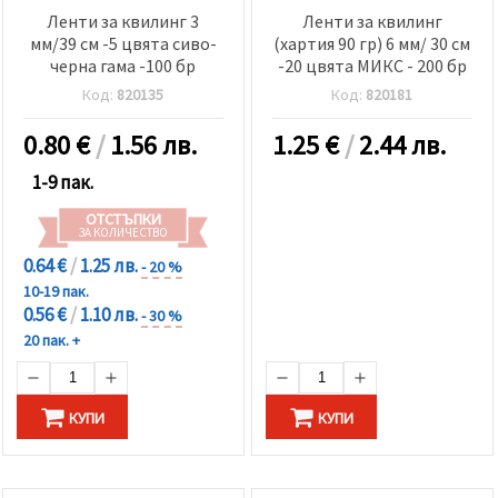
Ленти за квилинг 3
Ленти за квилинг
мм/39 см -5 цвята сиво-
(хартия 90 гр) 6 мм/ 30 см
черна гама -100 бр
-20 цвята МИКС - 200 бр
Код:
820135
Код:
820181
0.80
€
/
1.56 лв.
1.25
€
/
2.44 лв.
1-9 пак.
ОТСТЪПКИ
ЗА КОЛИЧЕСТВО
0.64 €
/
1.25 лв.
- 20 %
10-19 пак.
0.56 €
/
1.10 лв.
- 30 %
20 пак. +
КУПИ
КУПИ