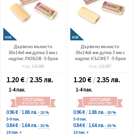
НОВ
НОВ
Дървено мънисто
Дървено мънисто
30x14x6 мм дупка 3 мм с
30x14x6 мм дупка 3 мм с
надпис ЛЮБОВ -5 броя
надпис КЪСМЕТ -5 броя
Код:
121288
Код:
121287
1.20
€
/
2.35 лв.
1.20
€
/
2.35 лв.
1-4 пак.
1-4 пак.
ОТСТЪПКИ
ОТСТЪПКИ
ЗА КОЛИЧЕСТВО
ЗА КОЛИЧЕСТВО
0.96 €
/
1.88 лв.
0.96 €
/
1.88 лв.
- 20 %
- 20 %
5-9 пак.
5-9 пак.
0.84 €
/
1.64 лв.
0.84 €
/
1.64 лв.
- 30 %
- 30 %
10 пак. +
10 пак. +