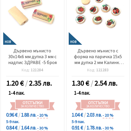
НОВ
НОВ
Дървено мънисто
Дървено мънисто с
30x14x6 мм дупка 3 мм с
форма на паричка 15x5
надпис ЗДРАВЕ -5 броя
мм дупка 2 мм Калинки
МИКС -10 броя
Код:
121284
Код:
121283
1.20
€
/
2.35 лв.
1.30
€
/
2.54 лв.
1-4 пак.
1-4 пак.
ОТСТЪПКИ
ОТСТЪПКИ
ЗА КОЛИЧЕСТВО
ЗА КОЛИЧЕСТВО
0.96 €
/
1.88 лв.
1.04 €
/
2.03 лв.
- 20 %
- 20 %
5-9 пак.
5-9 пак.
0.84 €
/
1.64 лв.
0.91 €
/
1.78 лв.
- 30 %
- 30 %