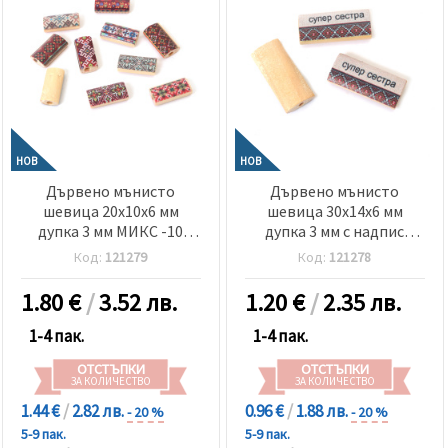
НОВ
НОВ
Дървено мънисто
Дървено мънисто
шевица 20x10x6 мм
шевица 30x14x6 мм
дупка 3 мм МИКС -10
дупка 3 мм с надпис
броя
Супер сестра -5 броя
Код:
121279
Код:
121278
1.80
€
/
3.52 лв.
1.20
€
/
2.35 лв.
1-4 пак.
1-4 пак.
ОТСТЪПКИ
ОТСТЪПКИ
ЗА КОЛИЧЕСТВО
ЗА КОЛИЧЕСТВО
1.44 €
/
2.82 лв.
0.96 €
/
1.88 лв.
- 20 %
- 20 %
5-9 пак.
5-9 пак.