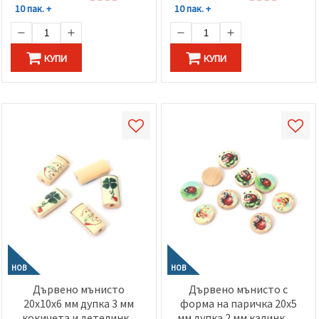
10 пак. +
10 пак. +
КУПИ
КУПИ
НОВ
НОВ
Дървено мънисто
Дървено мънисто с
20x10x6 мм дупка 3 мм
форма на паричка 20x5
кокичета и детелинки
мм дупка 2 мм калинки и