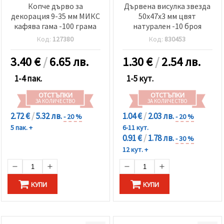
Копче дърво за
Дървена висулка звезда
декорация 9-35 мм МИКС
50x47x3 мм цвят
кафява гама -100 грама
натурален -10 броя
Код:
127380
Код:
830453
3.40
€
/
6.65 лв.
1.30
€
/
2.54 лв.
1-4 пак.
1-5 кут.
ОТСТЪПКИ
ОТСТЪПКИ
ЗА КОЛИЧЕСТВО
ЗА КОЛИЧЕСТВО
2.72 €
/
5.32 лв.
1.04 €
/
2.03 лв.
- 20 %
- 20 %
5 пак. +
6-11 кут.
0.91 €
/
1.78 лв.
- 30 %
12 кут. +
КУПИ
КУПИ