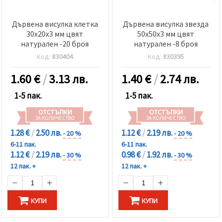
Дървена висулка клетка
Дървена висулка звезда
30x20x3 мм цвят
50x50x3 мм цвят
натурален -20 броя
натурален -8 броя
Код:
830404
Код:
830395
1.60
€
/
3.13 лв.
1.40
€
/
2.74 лв.
1-5 пак.
1-5 пак.
ОТСТЪПКИ
ОТСТЪПКИ
ЗА КОЛИЧЕСТВО
ЗА КОЛИЧЕСТВО
1.28 €
/
2.50 лв.
1.12 €
/
2.19 лв.
- 20 %
- 20 %
6-11 пак.
6-11 пак.
1.12 €
/
2.19 лв.
0.98 €
/
1.92 лв.
- 30 %
- 30 %
12 пак. +
12 пак. +
КУПИ
КУПИ