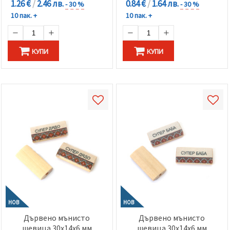
1.26 €
/
2.46 лв.
0.84 €
/
1.64 лв.
- 30 %
- 30 %
10 пак. +
10 пак. +
КУПИ
КУПИ
НОВ
НОВ
Дървено мънисто
Дървено мънисто
шевица 30x14x6 мм
шевица 30x14x6 мм