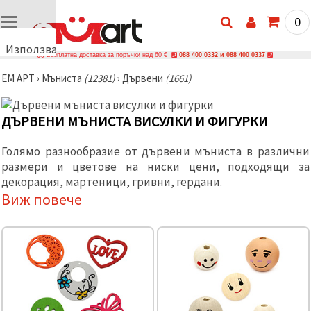
0
Използваме
Безплатна доставка за поръчки над 60 €
088 400 0332 и 088 400 0337
бисквитки
ЕМ АРТ
›
Мъниста
(12381)
›
Дървени
(1661)
🍪
Използваме
бисквитки
и подобни
ДЪРВЕНИ МЪНИСТА ВИСУЛКИ И ФИГУРКИ
технологии,
за да
Голямо разнообразие от дървени мъниста в различни
осигурим
правилната
размери и цветове на ниски цени, подходящи за
работа на
декорация, мартеници, гривни, гердани.
сайта, да
подобрим
Виж повече
твоето
изживяване
и, с твое
съгласие,
да
анализираме
трафика и
да
показваме
по-