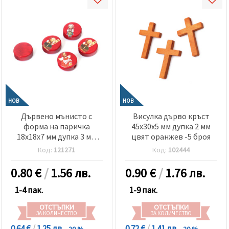
НОВ
НОВ
Дървено мънисто с
Висулка дърво кръст
форма на паричка
45x30x5 мм дупка 2 мм
18x18x7 мм дупка 3 мм
цвят оранжев -5 броя
МИКС Баба Марта цвят
Код:
121271
Код:
102444
червен -5 броя
0.80
€
/
1.56 лв.
0.90
€
/
1.76 лв.
1-4 пак.
1-9 пак.
ОТСТЪПКИ
ОТСТЪПКИ
ЗА КОЛИЧЕСТВО
ЗА КОЛИЧЕСТВО
0.64 €
/
1.25 лв.
0.72 €
/
1.41 лв.