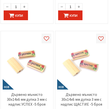
КУПИ
КУПИ
НОВ
НОВ
Дървено мънисто
Дървено мънисто
30x14x6 мм дупка 3 мм с
30x14x6 мм дупка 3 мм с
надпис УСПЕХ -5 броя
надпис ЩАСТИЕ -5 броя