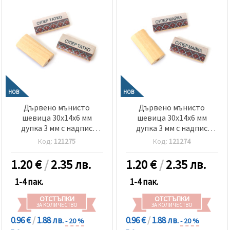
НОВ
НОВ
Дървено мънисто
Дървено мънисто
шевица 30x14x6 мм
шевица 30x14x6 мм
дупка 3 мм с надпис
дупка 3 мм с надпис
Супер татко -5 броя
Супер майка -5 броя
Код:
121275
Код:
121274
1.20
€
/
2.35 лв.
1.20
€
/
2.35 лв.
1-4 пак.
1-4 пак.
ОТСТЪПКИ
ОТСТЪПКИ
ЗА КОЛИЧЕСТВО
ЗА КОЛИЧЕСТВО
0.96 €
/
1.88 лв.
0.96 €
/
1.88 лв.
- 20 %
- 20 %