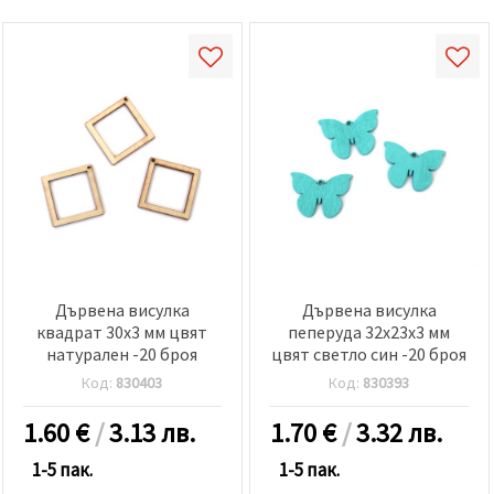
Дървена висулка
Дървена висулка
квадрат 30x3 мм цвят
пеперуда 32x23x3 мм
натурален -20 броя
цвят светло син -20 броя
Код:
830403
Код:
830393
1.60
€
/
3.13 лв.
1.70
€
/
3.32 лв.
1-5 пак.
1-5 пак.