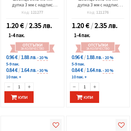
дупка 3 мм с надпис
дупка 3 мм с надпис
Супер дядо -5 броя
Супер баба -5 броя
Код:
121277
Код:
121276
1.20
€
/
2.35 лв.
1.20
€
/
2.35 лв.
1-4 пак.
1-4 пак.
ОТСТЪПКИ
ОТСТЪПКИ
ЗА КОЛИЧЕСТВО
ЗА КОЛИЧЕСТВО
0.96 €
/
1.88 лв.
0.96 €
/
1.88 лв.
- 20 %
- 20 %
5-9 пак.
5-9 пак.
0.84 €
/
1.64 лв.
0.84 €
/
1.64 лв.
- 30 %
- 30 %
10 пак. +
10 пак. +
КУПИ
КУПИ