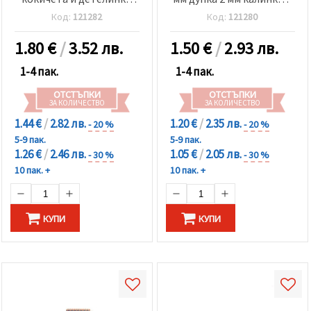
МИКС -10 броя
пчелички МИКС -10 броя
Код:
121282
Код:
121280
1.80
€
/
3.52 лв.
1.50
€
/
2.93 лв.
1-4 пак.
1-4 пак.
ОТСТЪПКИ
ОТСТЪПКИ
ЗА КОЛИЧЕСТВО
ЗА КОЛИЧЕСТВО
1.44 €
/
2.82 лв.
1.20 €
/
2.35 лв.
- 20 %
- 20 %
5-9 пак.
5-9 пак.
1.26 €
/
2.46 лв.
1.05 €
/
2.05 лв.
- 30 %
- 30 %
10 пак. +
10 пак. +
КУПИ
КУПИ