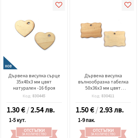
НОВ
Дървена висулка сърце
Дървена висулка
35x40x3 мм цвят
вълнообразна табелка
натурален -16 броя
50x36x3 мм цвят
натурален -8 броя
Код:
830445
Код:
830411
1.30
€
/
2.54 лв.
1.50
€
/
2.93 лв.
1-5 кут.
1-9 пак.
ОТСТЪПКИ
ОТСТЪПКИ
ЗА КОЛИЧЕСТВО
ЗА КОЛИЧЕСТВО