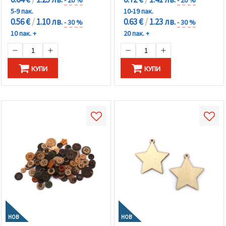
- 20 %
- 20 %
5-9 пак.
10-19 пак.
0.56 €
/
1.10 лв.
0.63 €
/
1.23 лв.
- 30 %
- 30 %
10 пак. +
20 пак. +
КУПИ
КУПИ
НОВ
НОВ