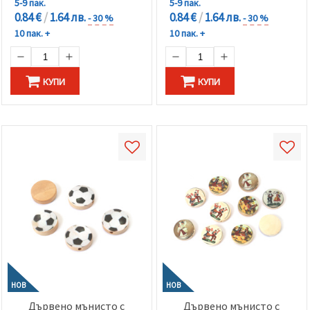
5-9 пак.
5-9 пак.
0.84 €
/
1.64 лв.
0.84 €
/
1.64 лв.
- 30 %
- 30 %
10 пак. +
10 пак. +
КУПИ
КУПИ
НОВ
НОВ
Дървено мънисто с
Дървено мънисто с