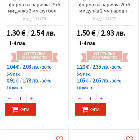
форма на паричка 15x5
форма на паричка 20x5
мм дупка 2 мм футболна
мм дупка 2 мм народни
топка -10 броя
танцьори МИКС -10 броя
Код:
121273
Код:
121272
1.30
€
/
2.54 лв.
1.50
€
/
2.93 лв.
1-4 пак.
1-4 пак.
ОТСТЪПКИ
ОТСТЪПКИ
ЗА КОЛИЧЕСТВО
ЗА КОЛИЧЕСТВО
1.04 €
/
2.03 лв.
1.20 €
/
2.35 лв.
- 20 %
- 20 %
5-9 пак.
5-9 пак.
0.91 €
/
1.78 лв.
1.05 €
/
2.05 лв.
- 30 %
- 30 %
10 пак. +
10 пак. +
КУПИ
КУПИ