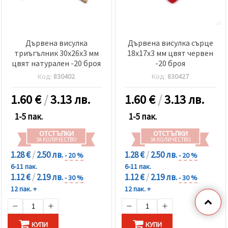
Дървена висулка
Дървена висулка сърце
триъгълник 30x26x3 мм
18x17x3 мм цвят червен
цвят натурален -20 броя
-20 броя
Код:
830402
Код:
830427
1.60
€
/
3.13 лв.
1.60
€
/
3.13 лв.
1-5 пак.
1-5 пак.
ОТСТЪПКИ
ОТСТЪПКИ
ЗА КОЛИЧЕСТВО
ЗА КОЛИЧЕСТВО
1.28 €
/
2.50 лв.
1.28 €
/
2.50 лв.
- 20 %
- 20 %
6-11 пак.
6-11 пак.
1.12 €
/
2.19 лв.
1.12 €
/
2.19 лв.
- 30 %
- 30 %
12 пак. +
12 пак. +
КУПИ
КУПИ