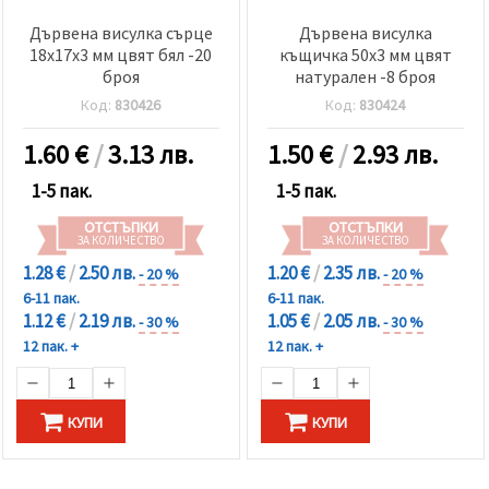
Дървена висулка сърце
Дървена висулка
18x17x3 мм цвят бял -20
къщичка 50x3 мм цвят
броя
натурален -8 броя
Код:
830426
Код:
830424
1.60
€
/
3.13 лв.
1.50
€
/
2.93 лв.
1-5 пак.
1-5 пак.
ОТСТЪПКИ
ОТСТЪПКИ
ЗА КОЛИЧЕСТВО
ЗА КОЛИЧЕСТВО
1.28 €
/
2.50 лв.
1.20 €
/
2.35 лв.
- 20 %
- 20 %
6-11 пак.
6-11 пак.
1.12 €
/
2.19 лв.
1.05 €
/
2.05 лв.
- 30 %
- 30 %
12 пак. +
12 пак. +
КУПИ
КУПИ