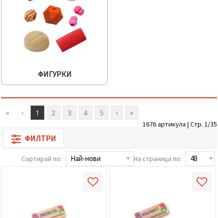
ФИГУРКИ
«
‹
1
2
3
4
5
›
»
1676 артикула | Стр. 1/35
ФИЛТРИ
Сортирай по:
На страница по: