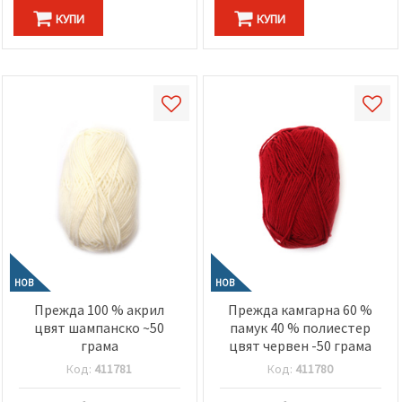
КУПИ
КУПИ
НОВ
НОВ
Прежда 100 % акрил
Прежда камгарна 60 %
цвят шампанско ~50
памук 40 % полиестер
грама
цвят червен -50 грама
Код:
411781
Код:
411780