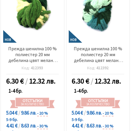
НОВ
НОВ
Прежда шенилна 100 %
Прежда шенилна 100 %
полиестер 20 мм
полиестер 20 мм
дебелина цвят меланж
дебелина цвят меланж
зелен, жълт ~240 грама
син, зелен, мента ~240
Код:
412393
Код:
412392
-25 метра
грама -25 метра
6.30
€
/
12.32 лв.
6.30
€
/
12.32 лв.
1-4 бр.
1-4 бр.
ОТСТЪПКИ
ОТСТЪПКИ
ЗА КОЛИЧЕСТВО
ЗА КОЛИЧЕСТВО
5.04 €
/
9.86 лв.
5.04 €
/
9.86 лв.
- 20 %
- 20 %
5-9 бр.
5-9 бр.
4.41 €
/
8.63 лв.
4.41 €
/
8.63 лв.
- 30 %
- 30 %