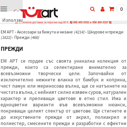
0
Използваме
Безплатна доставка за поръчки над 60 €
088 400 0332 и 088 400 0337
бисквитки
ЕМ АРТ
›
Аксесоари за бижута и низане
(4214)
›
Шнурове и прежди
🍪
(1622)
›
Прежди
(466)
Използваме
бисквитки
ПРЕЖДИ
и подобни
технологии,
за да
ЕМ АРТ се гордее със своята уникална колекция от
осигурим
правилната
прежди, които са селектирани внимателно за
работа на
всевъзможни творчески цели. Започвайки от
сайта, да
изключително нежните влакна от бамбук и коприна,
подобрим
твоето
чист памук или мериносова вълна, ще се натъкнете на
изживяване
чистата вълна, с нейният силно изявен суров, натурален
и, с твое
характер и преливащи цветове в етно стил. Има и
съгласие,
да
едноцветни варианти във всевъзможни нюанси,
анализираме
покриващи целият спектър от цветове. Ще стигнете и
трафика и
да
до изкуствените прежди от акрил, полиакрил и
показваме
полиестер, смесените прежди и разработки с ефектни
по-