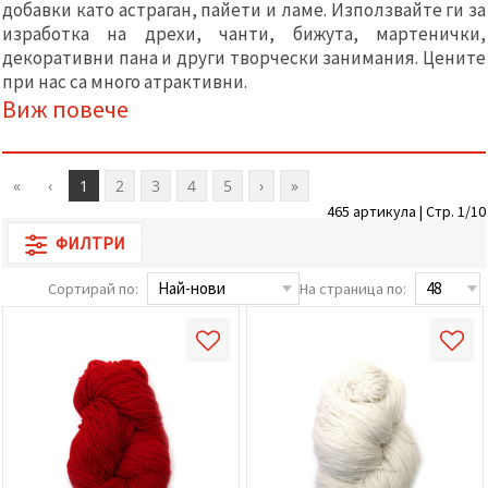
добавки като астраган, пайети и ламе. Използвайте ги за
релевантно
съдържание
изработка на дрехи, чанти, бижута, мартенички,
и реклами,
декоративни пана и други творчески занимания. Цените
включително
при нас са много атрактивни.
с помощта
на наши
Виж повече
партньори
за анализ
и
маркетинг.
«
‹
1
2
3
4
5
›
»
Можеш да
се
465 артикула | Стр. 1/10
съгласиш
ФИЛТРИ
да
използваме
всички
Сортирай по:
На страница по:
"бисквитки"
като
натиснеш
"Приеми
всички!"
или да
посочиш
предпочитанията
си в
"Настройки",
като