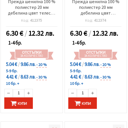
Прежда шенилна 100 %
Прежда шенилна 100 %
полиестер 20 мм
полиестер 20 мм
дебелина цвят телесен
дебелина цвят
~240 грама -25 метра
шампанско ~240 грама
Код:
412375
Код:
412374
-25 метра
6.30
€
/
12.32 лв.
6.30
€
/
12.32 лв.
1-4 бр.
1-4 бр.
ОТСТЪПКИ
ОТСТЪПКИ
ЗА КОЛИЧЕСТВО
ЗА КОЛИЧЕСТВО
5.04 €
/
9.86 лв.
5.04 €
/
9.86 лв.
- 20 %
- 20 %
5-9 бр.
5-9 бр.
4.41 €
/
8.63 лв.
4.41 €
/
8.63 лв.
- 30 %
- 30 %
10 бр. +
10 бр. +
КУПИ
КУПИ