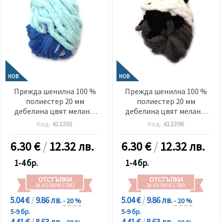
НОВ
НОВ
Прежда шенилна 100 %
Прежда шенилна 100 %
полиестер 20 мм
полиестер 20 мм
дебелина цвят меланж
дебелина цвят меланж
бял, светло син, тъмно
бял, черен, сив ~240
Код:
412391
Код:
412396
син ~240 грама -25 метра
грама -25 метра
6.30
€
/
12.32 лв.
6.30
€
/
12.32 лв.
1-4 бр.
1-4 бр.
ОТСТЪПКИ
ОТСТЪПКИ
ЗА КОЛИЧЕСТВО
ЗА КОЛИЧЕСТВО
5.04 €
/
9.86 лв.
5.04 €
/
9.86 лв.
- 20 %
- 20 %
5-9 бр.
5-9 бр.
4.41 €
/
8.63 лв.
4.41 €
/
8.63 лв.