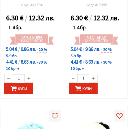
кафяв ~240 грама -25
бял, розов, лилав ~240
Код:
412394
Код:
412395
метра
грама -25 метра
6.30
€
/
12.32 лв.
6.30
€
/
12.32 лв.
1-4 бр.
1-4 бр.
ОТСТЪПКИ
ОТСТЪПКИ
ЗА КОЛИЧЕСТВО
ЗА КОЛИЧЕСТВО
5.04 €
/
9.86 лв.
5.04 €
/
9.86 лв.
- 20 %
- 20 %
5-9 бр.
5-9 бр.
4.41 €
/
8.63 лв.
4.41 €
/
8.63 лв.
- 30 %
- 30 %
10 бр. +
10 бр. +
КУПИ
КУПИ