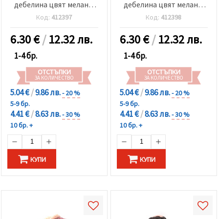
дебелина цвят меланж
дебелина цвят меланж
шампанско, кафяво,
син, розов, праскова
Код:
412397
Код:
412398
сиво ~240 грама -25
~240 грама -25 метра
метра
6.30
€
/
12.32 лв.
6.30
€
/
12.32 лв.
1-4 бр.
1-4 бр.
ОТСТЪПКИ
ОТСТЪПКИ
ЗА КОЛИЧЕСТВО
ЗА КОЛИЧЕСТВО
5.04 €
/
9.86 лв.
5.04 €
/
9.86 лв.
- 20 %
- 20 %
5-9 бр.
5-9 бр.
4.41 €
/
8.63 лв.
4.41 €
/
8.63 лв.
- 30 %
- 30 %
10 бр. +
10 бр. +
КУПИ
КУПИ