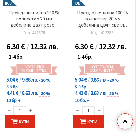
НОВ
НОВ
Прежда шенилна 100 %
Прежда шенилна 100 %
полиестер 20 мм
полиестер 20 мм
дебелина цвят розов
дебелина цвят светло
~240 грама -25 метра
син ~240 грама -25 метра
Код:
412378
Код:
412383
6.30
€
/
12.32 лв.
6.30
€
/
12.32 лв.
1-4 бр.
1-4 бр.
ОТСТЪПКИ
ОТСТЪПКИ
ЗА КОЛИЧЕСТВО
ЗА КОЛИЧЕСТВО
5.04 €
/
9.86 лв.
5.04 €
/
9.86 лв.
- 20 %
- 20 %
5-9 бр.
5-9 бр.
4.41 €
/
8.63 лв.
4.41 €
/
8.63 лв.
- 30 %
- 30 %
10 бр. +
10 бр. +
КУПИ
КУПИ