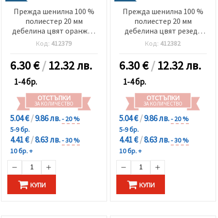
Прежда шенилна 100 %
Прежда шенилна 100 %
полиестер 20 мм
полиестер 20 мм
дебелина цвят оранжев
дебелина цвят резеда
~240 грама -25 метра
~240 грама -25 метра
Код:
412379
Код:
412382
6.30
€
/
12.32 лв.
6.30
€
/
12.32 лв.
1-4 бр.
1-4 бр.
ОТСТЪПКИ
ОТСТЪПКИ
ЗА КОЛИЧЕСТВО
ЗА КОЛИЧЕСТВО
5.04 €
/
9.86 лв.
5.04 €
/
9.86 лв.
- 20 %
- 20 %
5-9 бр.
5-9 бр.
4.41 €
/
8.63 лв.
4.41 €
/
8.63 лв.
- 30 %
- 30 %
10 бр. +
10 бр. +
КУПИ
КУПИ