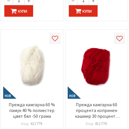
КУПИ
КУПИ
НОВ
НОВ
Прежда камгарна 60 %
Прежда камгарна 60
памук 40 % полиестер
процента копринен
цвят бял -50 грама
кашмир 30 процента
вълна 10 процента
Код:
411778
Код:
411776
кашмир цвят тъмно