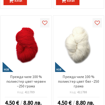
КУПИ
КУПИ
НОВ
НОВ
Прежда чиле 100 %
Прежда чиле 100 %
полиестер цвят червен
полиестер цвят бял ~250
~250 грама
грама
Код:
411789
Код:
411788
4.50
€
/
8.80 лв.
4.50
€
/
8.80 лв.