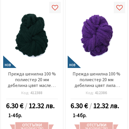
НОВ
НОВ
Прежда шенилна 100 %
Прежда шенилна 100 %
полиестер 20 мм
полиестер 20 мм
дебелина цвят маслено
дебелина цвят лилав
зелен ~240 грама -25
~240 грама -25 метра
Код:
412388
Код:
412386
метра
6.30
€
/
12.32 лв.
6.30
€
/
12.32 лв.
1-4 бр.
1-4 бр.
ОТСТЪПКИ
ОТСТЪПКИ
ЗА КОЛИЧЕСТВО
ЗА КОЛИЧЕСТВО