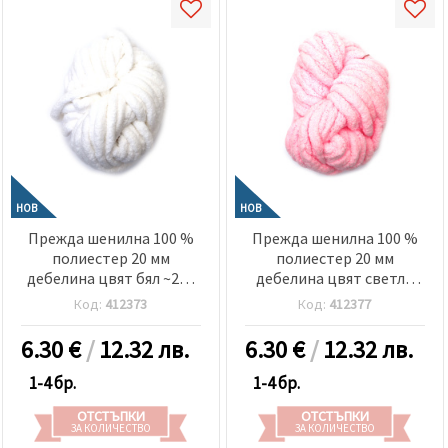
НОВ
НОВ
Прежда шенилна 100 %
Прежда шенилна 100 %
полиестер 20 мм
полиестер 20 мм
дебелина цвят бял ~240
дебелина цвят светло
грама -25 метра
розов ~240 грама -25
Код:
412373
Код:
412377
метра
6.30
€
/
12.32 лв.
6.30
€
/
12.32 лв.
1-4 бр.
1-4 бр.
ОТСТЪПКИ
ОТСТЪПКИ
ЗА КОЛИЧЕСТВО
ЗА КОЛИЧЕСТВО