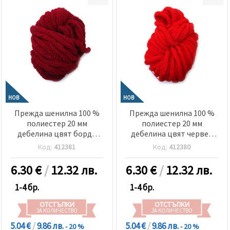
НОВ
НОВ
Прежда шенилна 100 %
Прежда шенилна 100 %
полиестер 20 мм
полиестер 20 мм
дебелина цвят бордо
дебелина цвят червен
~240 грама -25 метра
~240 грама -25 метра
Код:
412381
Код:
412380
6.30
€
/
12.32 лв.
6.30
€
/
12.32 лв.
1-4 бр.
1-4 бр.
ОТСТЪПКИ
ОТСТЪПКИ
ЗА КОЛИЧЕСТВО
ЗА КОЛИЧЕСТВО
5.04 €
/
9.86 лв.
5.04 €
/
9.86 лв.
- 20 %
- 20 %