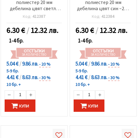
полиестер 20 мм
полиестер 20 мм
дебелина цвят светло
дебелина цвят син ~240
сив ~240 грама -25 метра
грама -25 метра
Код:
412387
Код:
412384
6.30
€
/
12.32 лв.
6.30
€
/
12.32 лв.
1-4 бр.
1-4 бр.
ОТСТЪПКИ
ОТСТЪПКИ
ЗА КОЛИЧЕСТВО
ЗА КОЛИЧЕСТВО
5.04 €
/
9.86 лв.
5.04 €
/
9.86 лв.
- 20 %
- 20 %
5-9 бр.
5-9 бр.
4.41 €
/
8.63 лв.
4.41 €
/
8.63 лв.
- 30 %
- 30 %
10 бр. +
10 бр. +
КУПИ
КУПИ