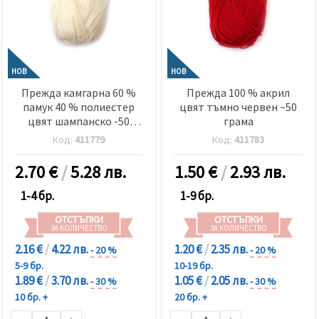
НОВ
НОВ
Прежда камгарна 60 %
Прежда 100 % акрил
памук 40 % полиестер
цвят тъмно червен ~50
цвят шампанско -50
грама
грама
Код:
411779
Код:
411783
2.70
€
/
5.28 лв.
1.50
€
/
2.93 лв.
1-4 бр.
1-9 бр.
ОТСТЪПКИ
ОТСТЪПКИ
ЗА КОЛИЧЕСТВО
ЗА КОЛИЧЕСТВО
2.16 €
/
4.22 лв.
1.20 €
/
2.35 лв.
- 20 %
- 20 %
5-9 бр.
10-19 бр.
1.89 €
/
3.70 лв.
1.05 €
/
2.05 лв.
- 30 %
- 30 %
10 бр. +
20 бр. +