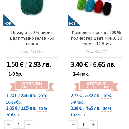
НОВ
НОВ
Прежда 100 % акрил
Комплект прежда 100 %
цвят тъмно зелен ~50
полиестер цвят МИКС 10
грама
грама -12 броя
Код:
411786
Код:
411777
1.50
€
/
2.93 лв.
3.40
€
/
6.65 лв.
1-9 бр.
1-4 пак.
ОТСТЪПКИ
ОТСТЪПКИ
ЗА КОЛИЧЕСТВО
ЗА КОЛИЧЕСТВО
1.20 €
/
2.35 лв.
2.72 €
/
5.32 лв.
- 20 %
- 20 %
10-19 бр.
5-9 пак.
1.05 €
/
2.05 лв.
2.38 €
/
4.65 лв.
- 30 %
- 30 %
20 бр. +
10 пак. +