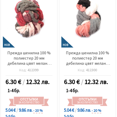
НОВ
НОВ
Прежда шенилна 100 %
Прежда шенилна 100 %
полиестер 20 мм
полиестер 20 мм
дебелина цвят меланж
дебелина цвят меланж
сиво, розово, пудра,
бял, сив, сьомга ~240
Код:
412399
Код:
412300
пурпур ~240 грама -25
грама -25 метра
метра
6.30
€
/
12.32 лв.
6.30
€
/
12.32 лв.
1-4 бр.
1-4 бр.
ОТСТЪПКИ
ОТСТЪПКИ
ЗА КОЛИЧЕСТВО
ЗА КОЛИЧЕСТВО
5.04 €
/
9.86 лв.
5.04 €
/
9.86 лв.
- 20 %
- 20 %
5-9 бр.
5-9 бр.