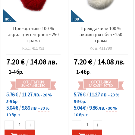
избереш
дадения
вид
"бисквитки"
и кликнеш
НОВ
НОВ
бутона
Прежда чиле 100 %
Прежда чиле 100 %
"Запази"
акрил цвят червен ~250
акрил цвят бял ~250
грама
грама
Приеми
Код:
411791
Код:
411790
всички
7.20
€
/
14.08 лв.
7.20
€
/
14.08 лв.
Настройки
на
1-4 бр.
1-4 бр.
бисквитките
ОТСТЪПКИ
ОТСТЪПКИ
ЗА КОЛИЧЕСТВО
ЗА КОЛИЧЕСТВО
5.76 €
/
11.27 лв.
5.76 €
/
11.27 лв.
- 20 %
- 20 %
5-9 бр.
5-9 бр.
5.04 €
/
9.86 лв.
5.04 €
/
9.86 лв.
- 30 %
- 30 %
10 бр. +
10 бр. +