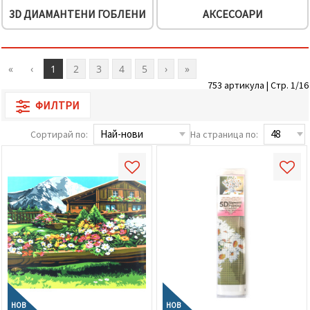
3D ДИАМАНТЕНИ ГОБЛЕНИ
АКСЕСОАРИ
«
‹
1
2
3
4
5
›
»
753 артикула | Стр. 1/16
ФИЛТРИ
Сортирай по:
На страница по:
НОВ
НОВ