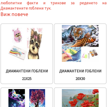
релевантно
любопитни факти и трикове за реденето на
съдържание
Диамантените гоблени тук.
и реклами,
Виж повече
включително
с помощта
на наши
партньори
за анализ
и
маркетинг.
Можеш да
се
съгласиш
да
използваме
всички
"бисквитки"
като
ДИАМАНТЕНИ ГОБЛЕНИ
ДИАМАНТЕНИ ГОБЛЕНИ
натиснеш
"Приеми
21X25
20X30
всички!"
или да
посочиш
предпочитанията
си в
"Настройки",
като