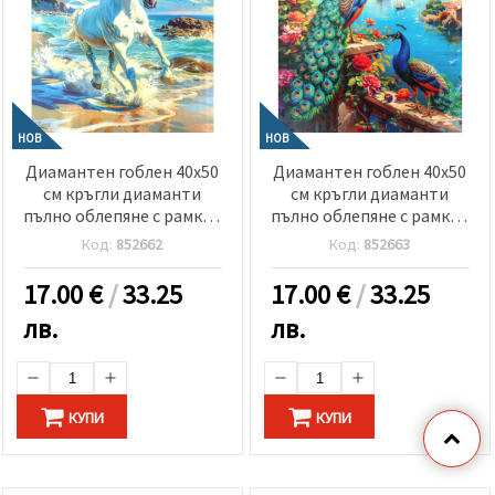
НОВ
НОВ
Диамантен гоблен 40x50
Диамантен гоблен 40x50
см кръгли диаманти
см кръгли диаманти
пълно облепяне с рамка -
пълно облепяне с рамка -
Приказно бягство край
Райска градина с пауни
Код:
852662
Код:
852663
морето GLE79299
GLE79149
17.00
€
/
33.25
17.00
€
/
33.25
лв.
лв.
КУПИ
КУПИ