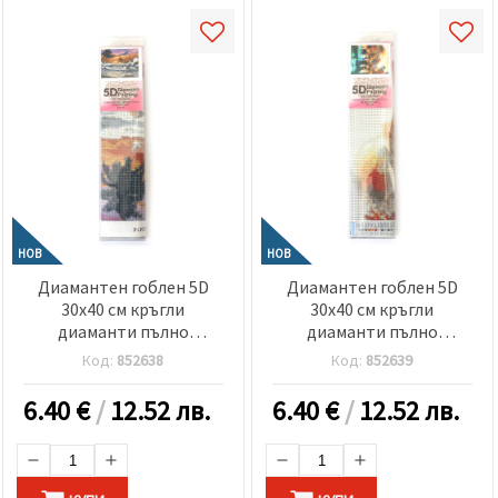
НОВ
НОВ
Диамантен гоблен 5D
Диамантен гоблен 5D
30x40 см кръгли
30x40 см кръгли
диаманти пълно
диаманти пълно
облепяне -Тропически
облепяне -Магически
Код:
852638
Код:
852639
залез GLD63414
водопади GLD62700
6.40
€
/
12.52 лв.
6.40
€
/
12.52 лв.