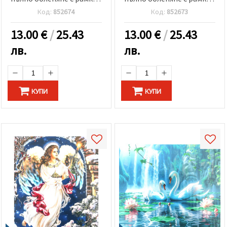
Морска свобода
Нежен ангел в
Код:
852674
Код:
852673
GLD63234
градината GLD62284
13.00
€
/
25.43
13.00
€
/
25.43
лв.
лв.
КУПИ
КУПИ