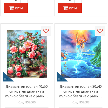
КУПИ
КУПИ
НОВ
НОВ
Диамантен гоблен 40x50
Диамантен гоблен 30x40
см кръгли диаманти
см кръгли диаманти
пълно облепяне с рамка -
пълно облепяне с рамка -
Цветен натюрморт
Вълшебна русалка
Код:
852660
Код:
852683
GLE76585
GLD62547