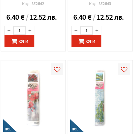
облепяне -Количка с
облепяне -Натюрморт с
Код:
852642
Код:
852643
планински цветя
люляк GLD62832
GLD63383
6.40
€
/
12.52 лв.
6.40
€
/
12.52 лв.
КУПИ
КУПИ
НОВ
НОВ