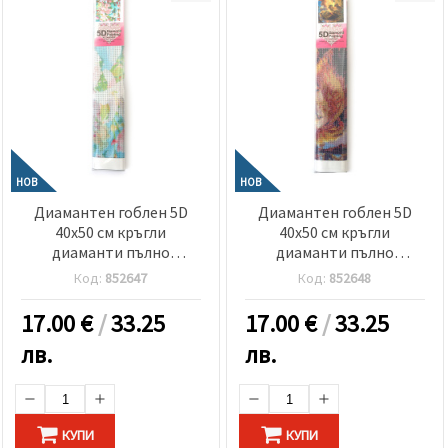
НОВ
НОВ
Диамантен гоблен 5D
Диамантен гоблен 5D
40x50 см кръгли
40x50 см кръгли
диаманти пълно
диаманти пълно
облепяне - Натюрморт с
облепяне - Дивата
Код:
852647
Код:
852648
рози и лилии GLE79536
Африка GLE79577
17.00
€
/
33.25
17.00
€
/
33.25
лв.
лв.
КУПИ
КУПИ