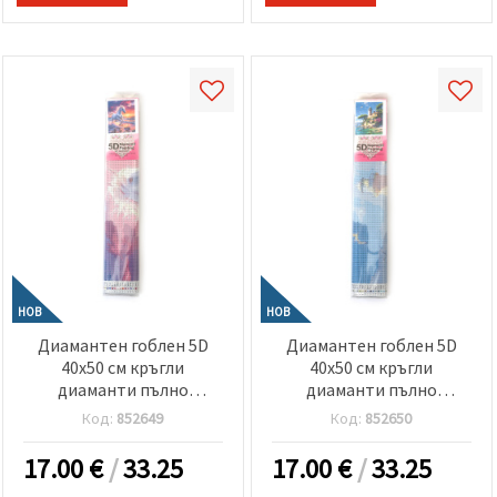
НОВ
НОВ
Диамантен гоблен 5D
Диамантен гоблен 5D
40x50 см кръгли
40x50 см кръгли
диаманти пълно
диаманти пълно
облепяне -Еднорог в
облепяне -Фар край
Код:
852649
Код:
852650
морски залез GLE79246
морето GLE79257
17.00
€
/
33.25
17.00
€
/
33.25