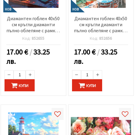
НОВ
НОВ
Диамантен гоблен 40x50
Диамантен гоблен 40x50
см кръгли диаманти
см кръгли диаманти
пълно облепяне с рамка -
пълно облепяне с рамка -
Парижко утро GLE79259
Крайбрежно кафене
Код:
852655
Код:
852656
GLE79355
17.00
€
/
33.25
17.00
€
/
33.25
лв.
лв.
КУПИ
КУПИ