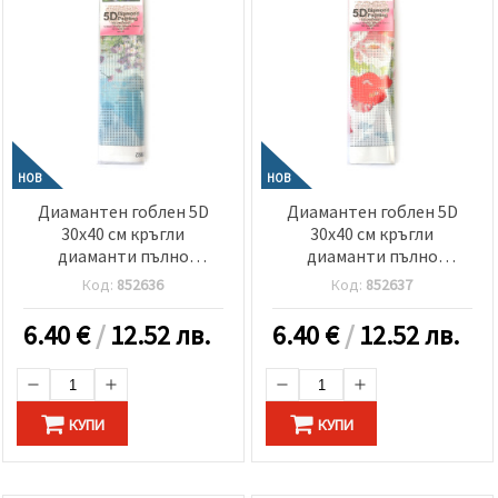
НОВ
НОВ
Диамантен гоблен 5D
Диамантен гоблен 5D
30x40 см кръгли
30x40 см кръгли
диаманти пълно
диаманти пълно
облепяне -Диви цветя в
облепяне -Цъфнали
Код:
852636
Код:
852637
планината GLD62892
макове GLD63410
6.40
€
/
12.52 лв.
6.40
€
/
12.52 лв.
КУПИ
КУПИ