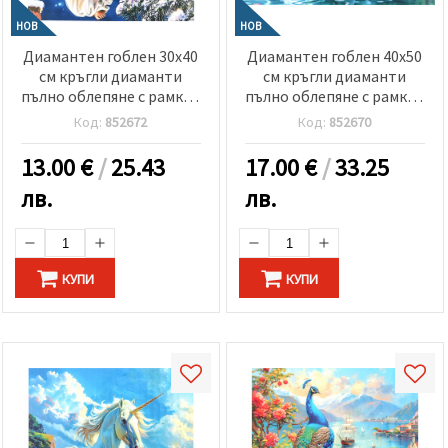
НОВ
НОВ
Диамантен гоблен 30x40
Диамантен гоблен 40x50
см кръгли диаманти
см кръгли диаманти
пълно облепяне с рамка -
пълно облепяне с рамка -
Коледен ангел GLD62613
Лебеди в тропическа
Код:
852672
Код:
852670
лагуна GLE79544
13.00
€
/
25.43
17.00
€
/
33.25
лв.
лв.
КУПИ
КУПИ