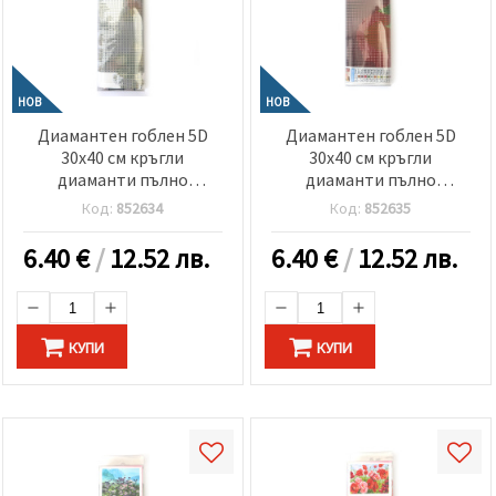
НОВ
НОВ
Диамантен гоблен 5D
Диамантен гоблен 5D
30x40 см кръгли
30x40 см кръгли
диаманти пълно
диаманти пълно
облепяне - Коте сред
облепяне - Плодова
Код:
852634
Код:
852635
маргарити GLD62893
експлозия GLD63173
6.40
€
/
12.52 лв.
6.40
€
/
12.52 лв.
КУПИ
КУПИ