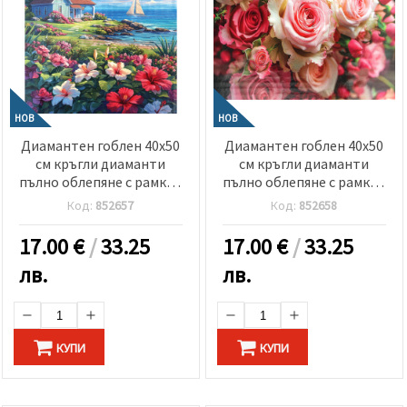
НОВ
НОВ
Диамантен гоблен 40x50
Диамантен гоблен 40x50
см кръгли диаманти
см кръгли диаманти
пълно облепяне с рамка -
пълно облепяне с рамка -
Лятна градина край
Пастелни рози GLE79284
Код:
852657
Код:
852658
фара GLE79213
17.00
€
/
33.25
17.00
€
/
33.25
лв.
лв.
КУПИ
КУПИ