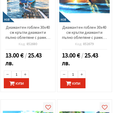
НОВ
НОВ
Диамантен гоблен 30x40
Диамантен гоблен 30x40
см кръгли диаманти
см кръгли диаманти
пълно облепяне с рамка -
пълно облепяне с рамка -
Бургаски вечери
Делфини при залез
Код:
852680
Код:
852679
GLD63098
GLD62453
13.00
€
/
25.43
13.00
€
/
25.43
лв.
лв.
КУПИ
КУПИ