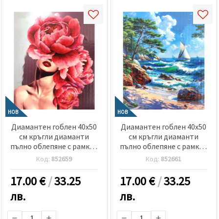
НОВ
НОВ
Диамантен гоблен 40x50
Диамантен гоблен 40x50
см кръгли диаманти
см кръгли диаманти
пълно облепяне с рамка -
пълно облепяне с рамка -
Нежност в розово
Вятър в платната
Код:
852659
Код:
852661
GLE76986
GLE79153
17.00
€
/
33.25
17.00
€
/
33.25
лв.
лв.