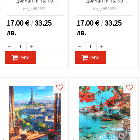
диаманти пълно
диаманти пълно
облепяне -Езерото на
облепяне -Фар на
Код:
852651
Код:
852652
лебедите GLE79341
цветен бряг GLE79249
17.00
€
/
33.25
17.00
€
/
33.25
лв.
лв.
КУПИ
КУПИ