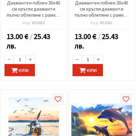
Диамантен гоблен 30x40
Диамантен гоблен 30x40
см кръгли диаманти
см кръгли диаманти
пълно облепяне с рамка -
пълно облепяне с рамка -
Цветна елегантност
Романтични лебеди
Код:
852682
Код:
852681
GLD62705
GLD62929
13.00
€
/
25.43
13.00
€
/
25.43
лв.
лв.
КУПИ
КУПИ