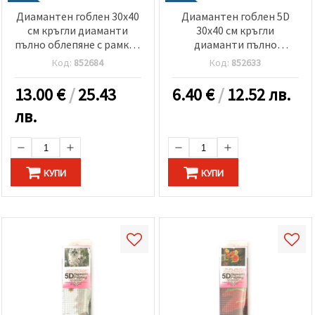
Диамантен гоблен 30x40
Диамантен гоблен 5D
см кръгли диаманти
30x40 см кръгли
пълно облепяне с рамка -
диаманти пълно
Планинска къща
облепяне - Натюрморт с
Код:
852684
Код:
852633
GLD63599
маргаритки GLD62978
13.00
€
/
25.43
6.40
€
/
12.52 лв.
лв.
КУПИ
КУПИ