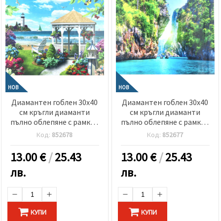
НОВ
НОВ
Диамантен гоблен 30x40
Диамантен гоблен 30x40
см кръгли диаманти
см кръгли диаманти
пълно облепяне с рамка -
пълно облепяне с рамка -
Беседка край морето
Райски залив GLD62730
Код:
852678
Код:
852677
GLD62916
13.00
€
/
25.43
13.00
€
/
25.43
лв.
лв.
КУПИ
КУПИ