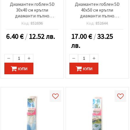
Диамантен гоблен 5D
Диамантен гоблен 5D
30x40 см кръгли
40x50 см кръгли
диаманти пълно
диаманти пълно
облепяне Алените цветя
облепяне - Слънчевото
Код:
852696
Код:
852644
GLD62763
селце GLE79178
6.40
€
/
12.52 лв.
17.00
€
/
33.25
лв.
КУПИ
КУПИ