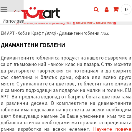
0
Използваме
Безплатна доставка за поръчки над 60 €
088 400 0332 и 088 400 0337
бисквитки
ЕМ АРТ
›
Хоби и Крафт
(9242)
›
Диамантени гоблени
(753)
🍪
Използваме
ДИАМАНТЕНИ ГОБЛЕНИ
бисквитки
и подобни
технологии,
Диамантените гоблени са продукт на нашето съвремие и
за да
са от възможно най –висок клас на пазара. С тях можете
осигурим
правилната
да разгърнете творческия си потенциал и да озарите
работа на
със светлина и блясък дома, офиса или всяко друго
сайта, да
подобрим
място. С уникалните си цветове, те блестят като елмази
твоето
и са много подходящи за подарък на малки и големи. ЕМ
изживяване
АРТ Ви предлага водопад от багри в богата цветова гама
и, с твое
съгласие,
и различни десени. В комплектите на диамантените
да
гоблени има подсказки на кръгчета за всеки необходим
анализираме
цвят блещукащо камъче. За Ваше улеснение към тях са
трафика и
да
добавени всички необходими материали за прецизната
показваме
ръчна изработка на всеки елемент.
Научете повече
по-