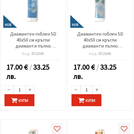
НОВ
НОВ
Диамантен гоблен 5D
Диамантен гоблен 5D
40x50 см кръгли
40x50 см кръгли
диаманти пълно
диаманти пълно
облепяне - Крайбрежен
облепяне - Морска
Код:
852645
Код:
852646
платноход GLE79555
свежест GLE79501
17.00
€
/
33.25
17.00
€
/
33.25
лв.
лв.
КУПИ
КУПИ