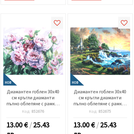
НОВ
НОВ
Диамантен гоблен 30x40
Диамантен гоблен 30x40
см кръгли диаманти
см кръгли диаманти
пълно облепяне с рамка -
пълно облепяне с рамка -
Акварелни божури
Тиха църква край брега
Код:
852676
Код:
852675
GLD62956
GLD62754
13.00
€
/
25.43
13.00
€
/
25.43