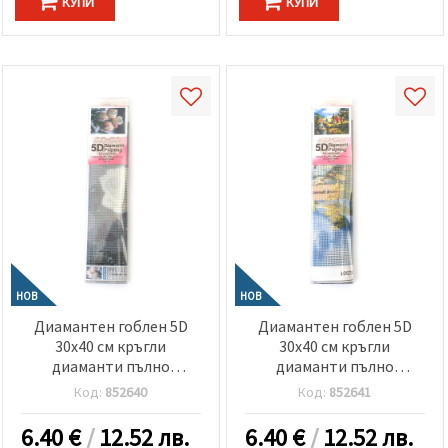
КУПИ
КУПИ
НОВ
НОВ
Диамантен гоблен 5D
Диамантен гоблен 5D
30x40 см кръгли
30x40 см кръгли
диаманти пълно
диаманти пълно
облепяне -Заснежени
облепяне -Рибар край
Код:
852640
Код:
852641
лалета GLD63242
селската река GLD62501
6.40
€
/
12.52 лв.
6.40
€
/
12.52 лв.