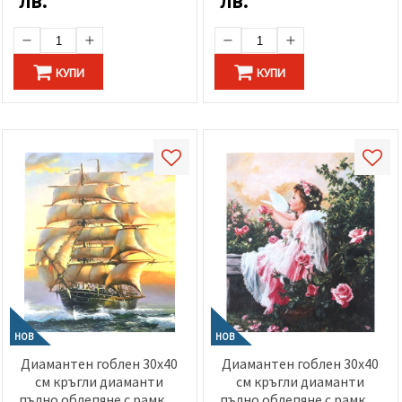
лв.
лв.
КУПИ
КУПИ
НОВ
НОВ
Диамантен гоблен 30x40
Диамантен гоблен 30x40
см кръгли диаманти
см кръгли диаманти
пълно облепяне с рамка -
пълно облепяне с рамка -