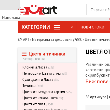
Използваме
бисквитки
КАТЕГОРИИ
НОВИ СТОКИ
🍪
Използваме
бисквитки
ЕМ АРТ
›
Материали за декорация
(7088)
›
Цветя и тичин
и подобни
технологии,
за да
ЦВЕТЯ О
Цветя и тичинки
осигурим
правилната
Затвори всички
работа на
Различни оп
сайта, да
Клонки и Листа
(195)
подобрим
хартиени цв
твоето
Пеперуди и Цветя с тел
(89)
скрапбукинг,
изживяване
Сухи цветя и Листа
(56)
Виж пове
и, с твое
съгласие,
Тичинки
(144)
да
Цветя от велурена хартия
(222)
анализираме
38 артикула | 
трафика и
Цветя от канава - юта
(30)
да
Цветя от плат
(504)
показваме
по-