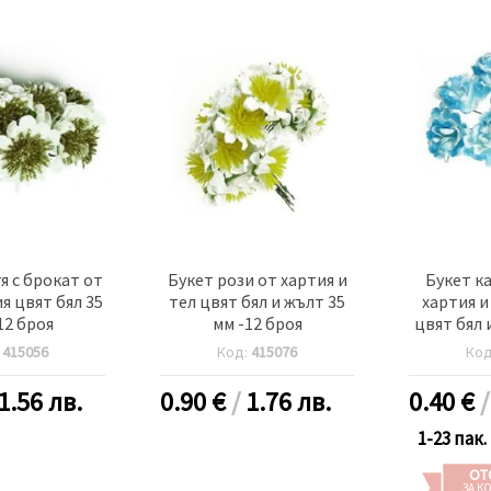
я с брокат от
Букет рози от хартия и
Букет к
ия цвят бял 35
тел цвят бял и жълт 35
хартия и
12 броя
мм -12 броя
цвят бял 
-
:
415056
Код:
415076
Ко
1.56 лв.
0.90
€
/
1.76 лв.
0.40
€
1-23 пак.
ОТ
ЗА К