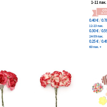
1-11 пак.
ОТ
ЗА К
0.40 €
/
0.7
12-23 пак.
0.30 €
/
0.5
24-59 пак.
0.25 €
/
0.4
60 пак. +