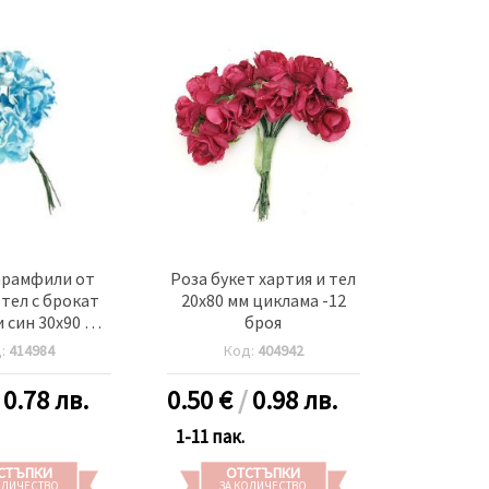
арамфили от
Роза букет хартия и тел
 тел с брокат
20x80 мм циклама -12
и син 30x90 мм
броя
6 броя
д:
414984
Код:
404942
/
0.78 лв.
0.50
€
/
0.98 лв.
1-11 пак.
СТЪПКИ
ОТСТЪПКИ
ОЛИЧЕСТВО
ЗА КОЛИЧЕСТВО