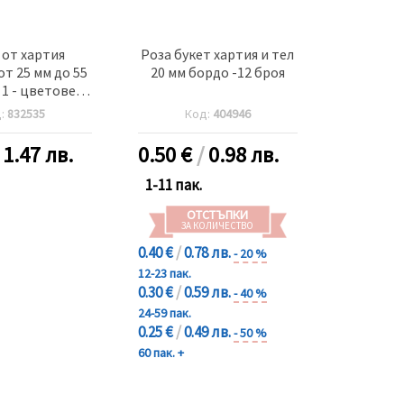
 от хартия
Роза букет хартия и тел
т 25 мм до 55
20 мм бордо -12 броя
1 - цветове -3
близително 30
д:
832535
Код:
404946
броя
/
1.47 лв.
0.50
€
/
0.98 лв.
1-11 пак.
ОТСТЪПКИ
ЗА КОЛИЧЕСТВО
0.40 €
/
0.78 лв.
- 20 %
12-23 пак.
0.30 €
/
0.59 лв.
- 40 %
24-59 пак.
0.25 €
/
0.49 лв.
- 50 %
60 пак. +