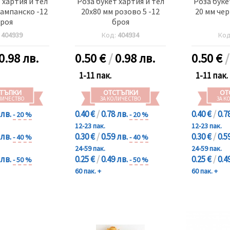
 хартия и тел
Роза букет хартия и тел
Роза буке
ампанско -12
20x80 мм розово 5 -12
20 мм чер
роя
броя
:
404939
Код:
404934
Ко
0.98 лв.
0.50
€
/
0.98 лв.
0.50
€
1-11 пак.
1-11 пак.
ТЪПКИ
ОТСТЪПКИ
ОТ
ЛИЧЕСТВО
ЗА КОЛИЧЕСТВО
ЗА К
 лв.
0.40 €
/
0.78 лв.
0.40 €
/
0.7
- 20 %
- 20 %
12-23 пак.
12-23 пак.
 лв.
0.30 €
/
0.59 лв.
0.30 €
/
0.5
- 40 %
- 40 %
24-59 пак.
24-59 пак.
 лв.
0.25 €
/
0.49 лв.
0.25 €
/
0.4
- 50 %
- 50 %
60 пак. +
60 пак. +