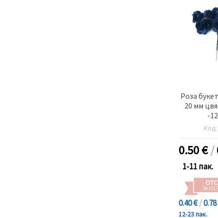
Роза букет
20 мм цвя
-1
Код
0.50
€
/
1-11 пак.
ОТС
ЗА КО
0.40 €
/
0.78
12-23 пак.