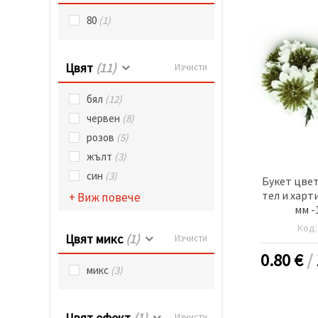
80
(1)
Цвят
(11)
Изчисти
бял
(12)
червен
(8)
розов
(5)
жълт
(3)
син
(3)
Букет цвет
тел и харт
+ Виж повече
мм -
Код
Цвят микс
(1)
Изчисти
0.80
€
/
микс
(3)
Цвят ефект
(1)
Изчисти