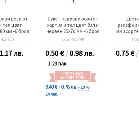
рави рози от
Букет къдрави рози от
Цветя
и тел цвят
хартия и тел цвят бял и
релефни о
80 мм -6 броя
червен 25x70 мм -6 броя
мм асорте 
грама при
:
415750
Код:
415748
Ко
1.17 лв.
0.50
€
/
0.98 лв.
0.75
€
1-23 пак.
ОТСТЪПКИ
ЗА КОЛИЧЕСТВО
0.40 €
/
0.78 лв.
- 20 %
24 пак. +