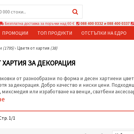
Безплатна доставка за поръчки над 60 €
088 400 0332 и 088 400 0337
ПРОМОЦИИ
ТОП ПРОДУКТИ
ОТСТЪПКИ НА ЕДРО
ки
(1795)
›
Цветя от хартия
(38)
Т ХАРТИЯ ЗА ДЕКОРАЦИЯ
аковки от разнообразни по форма и десен хартиени цвет
етя за декорация. Добро качество и ниски цени. Подходя
 миксмедия или изработване на венци, сватбени аксесоа
че
Стр. 1/1