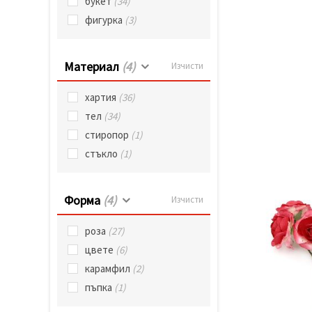
букет
(34)
избереш
дадения
фигурка
(3)
вид
"бисквитки"
и кликнеш
бутона
Материал
(4)
Изчисти
"Запази"
хартия
(36)
Приеми
тел
(34)
всички
стиропор
(1)
Настройки
стъкло
(1)
на
бисквитките
Форма
(4)
Изчисти
роза
(27)
цвете
(6)
карамфил
(2)
пъпка
(1)