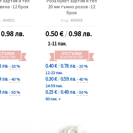
т хартия и тел
Роза букет хартия и тел
вена -12 броя
20 мм тъмно розов -12
броя
д:
404921
Код:
404938
/
0.98 лв.
0.50
€
/
0.98 лв.
1-11 пак.
СТЪПКИ
ОТСТЪПКИ
ОЛИЧЕСТВО
ЗА КОЛИЧЕСТВО
8 лв.
0.40 €
/
0.78 лв.
- 20 %
- 20 %
12-23 пак.
9 лв.
0.30 €
/
0.59 лв.
- 40 %
- 40 %
24-59 пак.
9 лв.
0.25 €
/
0.49 лв.
- 50 %
- 50 %
60 пак. +