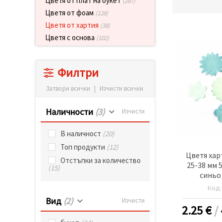
Цветя от плат на букет
(287)
релевантно
Цветя от фоам
съдържание
(128)
и реклами,
Цветя от хартия
(38)
включително
с помощта
Цветя с основа
(102)
на наши
партньори
за анализ
и
Филтри
маркетинг.
Можеш да
Затвори всички
|
Изчисти всички
се
съгласиш
Наличности
(3)
Изчисти
да
използваме
всички
В наличност
(20)
"бисквитки"
като
Топ продукти
(12)
натиснеш
Цветя хар
"Приеми
Отстъпки за количество
25-38 мм 
всички!"
(15)
синьо 
или да
посочиш
Код
предпочитанията
си в
Вид
(2)
Изчисти
"Настройки",
2.25
€
/
като