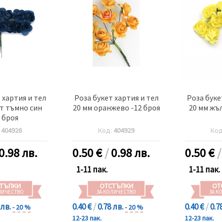
 хартия и тел
Роза букет хартия и тел
Роза буке
т тъмно син
20 мм оранжево -12 броя
20 мм жъл
2 броя
:
404926
Код:
404929
Ко
0.98 лв.
0.50
€
/
0.98 лв.
0.50
€
1-11 пак.
1-11 пак.
ТЪПКИ
ОТСТЪПКИ
ОТ
ЛИЧЕСТВО
ЗА КОЛИЧЕСТВО
ЗА К
 лв.
0.40 €
/
0.78 лв.
0.40 €
/
0.7
- 20 %
- 20 %
12-23 пак.
12-23 пак.