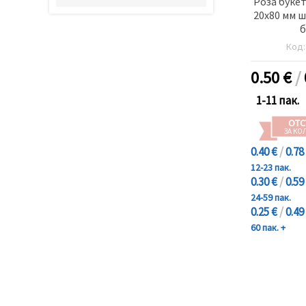
Роза букет
20x80 мм ш
б
Код
0.50
€
/
1-11 пак.
ОТС
ЗА КО
0.40 €
/
0.78
12-23 пак.
0.30 €
/
0.59
24-59 пак.
0.25 €
/
0.49
60 пак. +