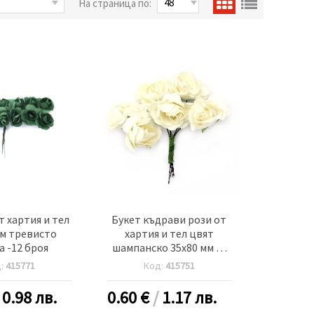
На страница по:
т хартия и тел
Букет къдрави рози от
мм тревисто
хартия и тел цвят
а -12 броя
шампанско 35x80 мм -6
броя
д:
415771
Код:
415751
/
0.98 лв.
0.60
€
/
1.17 лв.