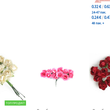
0.32 €
/
0.6
24-47 пак.
0.24 €
/
0.4
48 пак. +
ТОП ПРОДУКТ