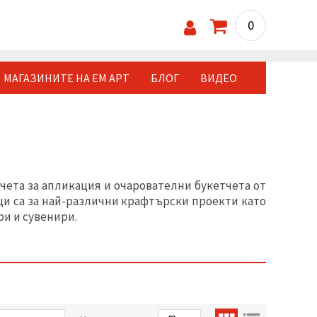
0
МАГАЗИНИТЕ НА ЕМ АРТ
БЛОГ
ВИДЕО
чета за апликация и очарователни букетчета от
щи са за най-различни крафтърски проекти като
ри и сувенири.