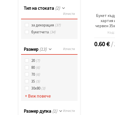
Тип на стоката
(2)
Изчисти
Букет къд
хартия 
за декорация
(37)
червен 35x
букетчета
(34)
Код
0.60
€
/
Размер
(13)
Изчисти
20
(7)
80
(6)
70
(6)
35
(5)
30х80
(3)
+ Виж повече
Размер дупка
(1)
Изчисти