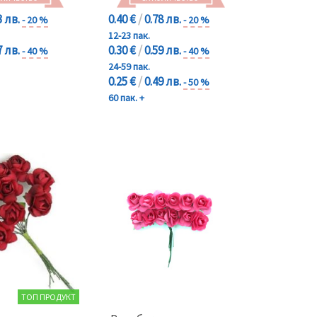
3 лв.
0.40 €
/
0.78 лв.
- 20 %
- 20 %
12-23 пак.
7 лв.
0.30 €
/
0.59 лв.
- 40 %
- 40 %
24-59 пак.
0.25 €
/
0.49 лв.
- 50 %
60 пак. +
ТОП ПРОДУКТ