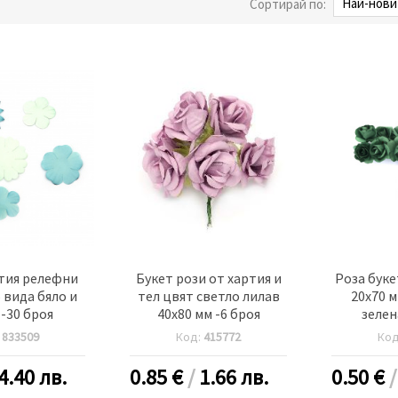
Сортирай по:
тия релефни
Букет рози от хартия и
Роза буке
5 вида бяло и
тел цвят светло лилав
20x70 
-30 броя
40x80 мм -6 броя
зелен
:
833509
Код:
415772
Ко
4.40 лв.
0.85
€
/
1.66 лв.
0.50
€