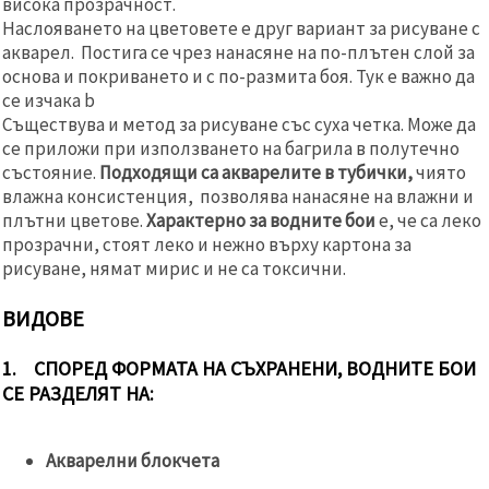
висока прозрачност.
Наслояването на цветовете е друг вариант за рисуване с
акварел. Постига се чрез нанасяне на по-плътен слой за
основа и покриването и с по-размита боя. Тук е важно да
се изчака b
Съществува и метод за рисуване със суха четка. Може да
се приложи при използването на багрила в полутечно
състояние.
Подходящи са акварелите в тубички,
чиято
влажна консистенция, позволява нанасяне на влажни и
плътни цветове.
Характерно за водните бои
е, че са леко
прозрачни, стоят леко и нежно върху картона за
рисуване, нямат мирис и не са токсични.
ВИДОВЕ
1. СПОРЕД ФОРМАТА НА СЪХРАНЕНИ, ВОДНИТЕ БОИ
СЕ РАЗДЕЛЯТ НА:
Акварелни блокчета