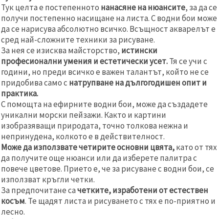
Тук целта е постепенното
нанасяне на нюансите
, за да се
получи постепенно насищане на листа. С водни бои може
да се нарисува абсолютно всичко. Всъщност акварелът е
сред най-сложните техники за рисуване.
За нея се изисква майсторство,
истински
професионални умения и естетически усет.
Тя се учи с
години, но преди всичко е важен талантът, който не се
придобива само с
натрупване на дългогодишен опит и
практика.
С помощта на ефирните водни бои, може да създадете
уникални морски пейзажи. Както и картини
изобразяващи природата, точно толкова нежна и
непринудена, колкото е в действителност.
Може да използвате четирите основни цвята,
като от тях
да получите още нюанси или да изберете палитра с
повече цветове. Прието е, че за рисуване с водни бои, се
използват кръгли четки.
За предпочитане са
четките, изработени от естествен
косъм
. Те щадят листа и рисуването с тях е по-приятно и
лесно.