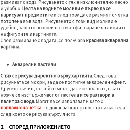
размиват с вода. Рисуването с тях е изключително лесно
и удобно.
Целта на водните моливи е първо да се
нарисуват предметите
и след това да се размият с четка
потопена във вода. Рисуването с този вид моливи е
удобно, защото позволява точно фиксиране на линиите
на фигурите в картината.
След размиване с водата, се получава
красива акварелна
картина.
Акварелни пастели
С тях се рисува директно върху хартията
. След това
рисунката се мокри, за да се постигне акварелен ефект.
Другият начин, по който могат да се използват, е като с
ножче се изстърже
част от пастела и се разтвори в
палитра с вода
. Могат да се използват и като с
навлажнена четка
, се докосва повърхността на пастела,
след което се рисува върху листа.
2. СПОРЕД ПРИЛОЖЕНИЕТО