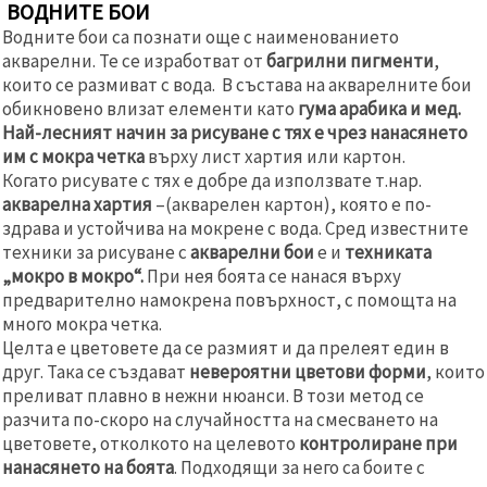
ВОДНИТЕ БОИ
Водните бои са познати още с наименованието
акварелни. Те се изработват от
багрилни пигменти
,
които се размиват с вода. В състава на акварелните бои
обикновено влизат елементи като
гума арабика и мед.
Най-лесният начин за рисуване с тях е чрез нанасянето
им с мокра четка
върху лист хартия или картон.
Когато рисувате с тях е добре да използвате т.нар.
акварелна хартия
–(акварелен картон), която е по-
здрава и устойчива на мокрене с вода. Сред известните
техники за рисуване с
акварелни бои
е и
техниката
„мокро в мокро“.
При нея боята се нанася върху
предварително намокрена повърхност, с помощта на
много мокра четка.
Целта е цветовете да се размият и да прелеят един в
друг. Така се създават
невероятни цветови форми
, които
преливат плавно в нежни нюанси. В този метод се
разчита по-скоро на случайността на смесването на
цветовете, отколкото на целевото
контролиране при
нанасянето на боята
. Подходящи за него са боите с