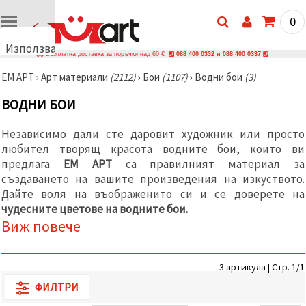
0
Използваме
Безплатна доставка за поръчки над 60 €
088 400 0332 и 088 400 0337
бисквитки
ЕМ АРТ
›
Арт материали
(2112)
›
Бои
(1107)
›
Водни бои
(3)
🍪
Използваме
ВОДНИ БОИ
бисквитки
и подобни
технологии,
Независимо дали сте даровит художник или просто
за да
любител творящ красота водните бои, които ви
осигурим
правилната
предлага
ЕМ АРТ
са правилният материал за
работа на
създаването на вашите произведения на изкуството.
сайта, да
подобрим
Дайте воля на въображенито си и се доверете на
твоето
чудесните цветове на водните бои.
изживяване
Виж повече
и, с твое
съгласие,
да
анализираме
3 артикула | Стр. 1/1
трафика и
да
ФИЛТРИ
показваме
по-