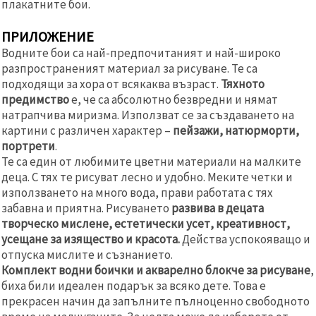
плакатните бои.
ПРИЛОЖЕНИЕ
Водните бои са най-предпочитаният и най-широко
разпространеният материал за рисуване. Те са
подходящи за хора от всякаква възраст.
Тяхното
предимство
е, че са абсолютно безвредни и нямат
натрапчива миризма. Използват се за създаването на
картини с различен характер –
пейзажи, натюрморти,
портрети
.
Те са един от любимите цветни материали на малките
деца. С тях те рисуват лесно и удобно. Меките четки и
използването на много вода, прави работата с тях
забавна и приятна. Рисуването
развива в децата
творческо мислене, естетически усет, креативност,
усещане за изящество и красота.
Действа успокояващо и
отпуска мислите и съзнанието.
Комплект водни боички и акварелно блокче за рисуване
,
биха били идеален подарък за всяко дете. Това е
прекрасен начин да запълните пълноценно свободното