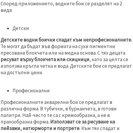
Според приложението, водните бои се разделят на 2
вида:
Детски
Детските водни боички спадат към непрофесионалните.
Те могат да бъдат във формата на сухи пигментни
пресовани блокчета или на медна основа. С тях децата
рисуват върху блокчета или скицници
, като за целта се
използва кръгла четка и вода. Детските бои се предлагат
на достъпни цени.
Професионални
Професионалните акварелни бои се предлагат в
различна форма. В тубички, в бурканчета, в готови
палитри. Най-често те са с кремообразна, а не в
прахообразна форма.
Използват се за рисуване на
пейзажи, натюрморти и портрети
. Към тях спадат и