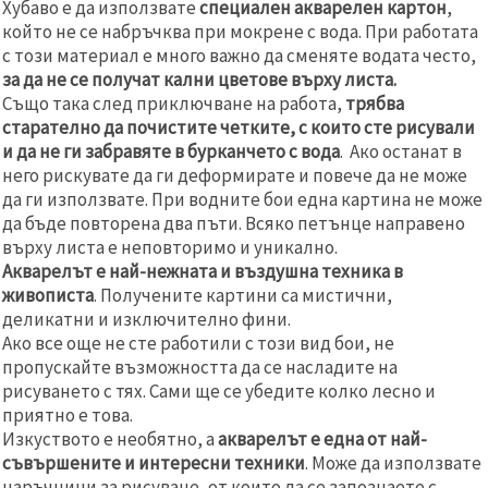
Хубаво е да използвате
специален акварелен картон
,
който не се набръчква при мокрене с вода. При работата
с този материал е много важно да сменяте водата често,
за да не се получат кални цветове върху листа.
Също така след приключване на работа,
трябва
старателно да почистите четките, с които сте рисували
и да не ги забравяте в бурканчето с вода
. Ако останат в
него рискувате да ги деформирате и повече да не може
да ги използвате. При водните бои една картина не може
да бъде повторена два пъти. Всяко петънце направено
върху листа е неповторимо и уникално.
Акварелът е най-нежната и въздушна техника в
живописта
. Получените картини са мистични,
деликатни и изключително фини.
Ако все още не сте работили с този вид бои, не
пропускайте възможността да се насладите на
рисуването с тях. Сами ще се убедите колко лесно и
приятно е това.
Изкуството е необятно, а
акварелът е една от най-
съвършените и интересни техники
. Може да използвате
наръчници за рисуване, от които да се запознаете с