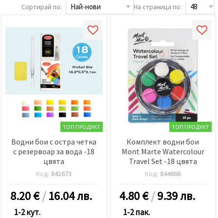
релевантно
Сортирай по:
На страница по:
съдържание
и реклами,
включително
с помощта
на наши
партньори
за анализ
и
маркетинг.
Можеш да
се
съгласиш
да
използваме
всички
ТОП ПРОДУКТ
ТОП ПРОДУКТ
"бисквитки"
като
Водни бои с остра четка
Комплект водни бои
натиснеш
с резервоар за вода -18
Mont Marte Watercolour
"Приеми
цвята
Travel Set -18 цвята
всички!"
или да
Код:
841673
Код:
844666
посочиш
предпочитанията
8.20
€
/
16.04 лв.
4.80
€
/
9.39 лв.
си в
"Настройки",
като
1-2 кут.
1-2 пак.