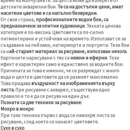
време на малчуганите. За целта може да изберете от
детските акварелни бои.
Те са на достъпни цени, имат
наситени цветове и са напълно безвредни.
От своя страна,
професионалните водни бои, са
предназначени за опитни художници.
Тяхната ценова
категория е по-висока. Цветовете са по-силно
пигментирани и устойчиви на времето. Използват се за
създаване на пейзажи, натюрморти и портрети. Тези бои
са н
ай-старият материал за рисуване, използван някога.
Картините нарисувани с тях са
нежни и ефирни
. Този
ефект е характерен само и единствено за водните бои.
Причината за това е именно, че се разреждат с много
вода и целта е цветовете да се размият максимално.
Това придава
въздушност на изображенията върху
листа.
При рисуване с акварел, съществува едно
правило и то е да се рисува на един дъх.
Познати са две техники за рисуване:
Мокро в мокро
При тази техника първо с вода се намокря листа за
рисуване, след което се нанасят цветовете.
Сухо в сухо