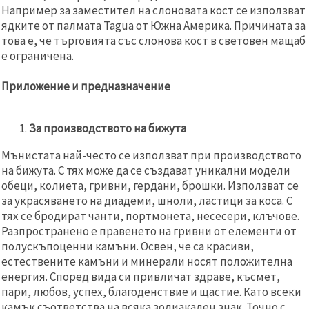
Например за заместител на слоновата кост се използват
ядките от палмата Tagua от Южна Америка. Причината за
това е, че търговията със слонова кост в световен мащаб
е ограничена.
Приложение и предназначение
За производството на бижута
Мънистата най-често се използват при производството
на бижута. С тях може да се създават уникални модели
обеци, колиета, гривни, гердани, брошки. Използват се
за украсяването на диадеми, шноли, ластици за коса. С
тях се бродират чанти, портмонета, несесери, клъчове.
Разпространено е правенето на гривни от елементи от
полускъпоценни камъни. Освен, че са красиви,
естествените камъни и минерали носят положителна
енергия. Според вида си привличат здраве, късмет,
пари, любов, успех, благоденствие и щастие. Като всеки
камък съответства на всяка зодиакален знак. Точно с