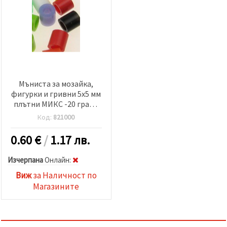
Мъниста за мозайка,
фигурки и гривни 5x5 мм
плътни МИКС -20 грама
~380 броя
Код:
821000
0.60
€
/
1.17 лв.
Изчерпана
Oнлайн:
Виж
за Наличност по
Магазините