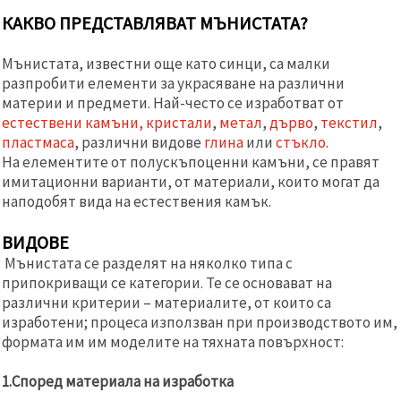
КАКВО ПРЕДСТАВЛЯВАТ МЪНИСТАТА?
Мънистата, известни още като синци, са малки
разпробити елементи за украсяване на различни
материи и предмети. Най-често се изработват от
естествени камъни, кристали
,
метал
,
дърво
,
текстил
,
пластмаса
, различни видове
глина
или
стъкло
.
На елементите от полускъпоценни камъни, се правят
имитационни варианти, от материали, които могат да
наподобят вида на естествения камък.
ВИДОВЕ
Мънистата се разделят на няколко типа с
припокриващи се категории. Те се основават на
различни критерии – материалите, от които са
изработени; процеса използван при производството им,
формата им им моделите на тяхната повърхност:
1.Според материала на изработка