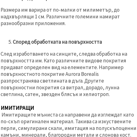
Размера им варира от по-малки от милиметър, до
надхвърлящи 1 см. Различните големини намират
разнообразни приложения.
Според обработката на повърхността
След изработването на синците, следва обработка на
повърхността им. Като различните видове покрития
придават определен вид на елементите. Например
повърхностното покритие Aurora Borealis
разпространява светлината в дъга. Другите
повърхностни покрития са витрал, дорадо, лунна
светлина, сатен, звезден блясък и хелиотроп.
ИМИТИРАЩИ
Имитиращите мъниста са направени да изглеждат като
по-скъп оригинален материал. Такива са изкуствените
перли, симулирани скали, имитация на полускъпоценни
камъни, минерали, благородни метали и слонова кост.