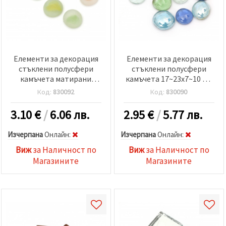
Елементи за декорация
Елементи за декорация
стъклени полусфери
стъклени полусфери
камъчета матирани
камъчета 17~23x7~10 мм
17~22x8~10 мм асорте
синьо-зелена гама ~380
Код:
830092
Код:
830090
цветове ~380 грама ~76
грама ~90 броя
броя
3.10
€
/
6.06 лв.
2.95
€
/
5.77 лв.
Изчерпана
Oнлайн:
Изчерпана
Oнлайн:
Виж
за Наличност по
Виж
за Наличност по
Магазините
Магазините