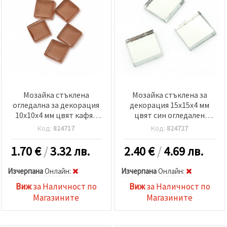
Мозайка стъклена
Мозайка стъклена за
огледална за декорация
декорация 15x15x4 мм
10x10x4 мм цвят кафяв
цвят син огледален
100 грама ~ 113 броя
ефект 100 грама ~ 60
Код:
824717
Код:
824727
броя
1.70
€
/
3.32 лв.
2.40
€
/
4.69 лв.
Изчерпана
Oнлайн:
Изчерпана
Oнлайн:
Виж
за Наличност по
Виж
за Наличност по
Магазините
Магазините