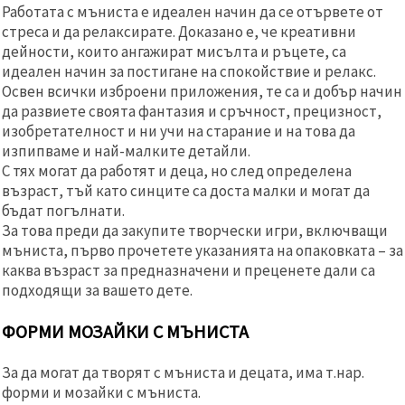
Работата с мъниста е идеален начин да се отървете от
стреса и да релаксирате. Доказано е, че креативни
дейности, които ангажират мисълта и ръцете, са
идеален начин за постигане на спокойствие и релакс.
Освен всички изброени приложения, те са и добър начин
да развиете своята фантазия и сръчност, прецизност,
изобретателност и ни учи на старание и на това да
изпипваме и най-малките детайли.
С тях могат да работят и деца, но след определена
възраст, тъй като синците са доста малки и могат да
бъдат погълнати.
За това преди да закупите творчески игри, включващи
мъниста, първо прочетете указанията на опаковката – за
каква възраст за предназначени и преценете дали са
подходящи за вашето дете.
ФОРМИ МОЗАЙКИ С МЪНИСТА
За да могат да творят с мъниста и децата, има т.нар.
форми и мозайки с мъниста.