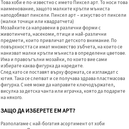
Това хоби е по-известно с името Пиксел арт. То носи това
наименование, защото малките кръгли мъниста
наподобяват пиксели. Пиксел арт – изкуство от пиксели
(малки точици или квадратчета)
Мозайките са направени в различни форми с
животинчета, насекоми, птици и най-различни
предмети, които привличат детското внимание. По
повърхността си имат множество зъбчета, на които се
нанизват малки кръгли мъниста в определени цветове.
Има и правоъгълни мозайки, по които вие сами
избирате каква фигурка да наредите.
След като се поставят върху формата, се изглаждат с
ютия. Така се слепват и се получава здрава пластмасова
фигурка. С нея може да направите ключодържател,
висулка за детска чанта или играчка, която да подарите
на някого.
ЗАЩО ДА ИЗБЕРЕТЕ ЕМ АРТ
?
Разполагаме с най-богатия асортимент от хоби