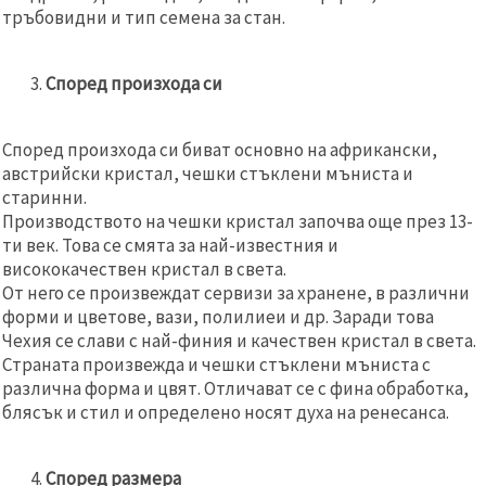
тръбовидни и тип семена за стан.
Според произхода си
Според произхода си биват основно на африкански,
австрийски кристал, чешки стъклени мъниста и
старинни.
Производството на чешки кристал започва още през 13-
ти век. Това се смята за най-известния и
висококачествен кристал в света.
От него се произвеждат сервизи за хранене, в различни
форми и цветове, вази, полилиеи и др. Заради това
Чехия се слави с най-финия и качествен кристал в света.
Страната произвежда и чешки стъклени мъниста с
различна форма и цвят. Отличават се с фина обработка,
блясък и стил и определено носят духа на ренесанса.
Според размера