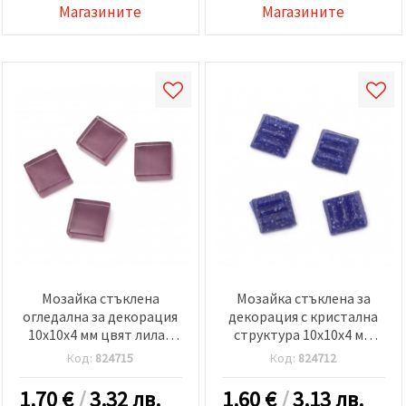
Магазините
Магазините
Мозайка стъклена
Мозайка стъклена за
огледална за декорация
декорация с кристална
10x10x4 мм цвят лилав
структура 10x10x4 мм
100 грама ~ 113 броя
цвят кралско синьо 100
Код:
824715
Код:
824712
грама ~ 153 броя
1.70
€
/
3.32 лв.
1.60
€
/
3.13 лв.