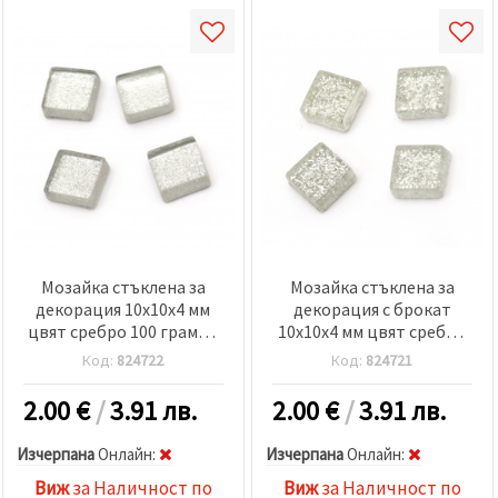
Мозайка стъклена за
Мозайка стъклена за
декорация 10x10x4 мм
декорация с брокат
цвят сребро 100 грама ~
10x10x4 мм цвят сребро
113 броя
100 грама ~ 113 броя
Код:
824722
Код:
824721
2.00
€
/
3.91 лв.
2.00
€
/
3.91 лв.
Изчерпана
Oнлайн:
Изчерпана
Oнлайн:
Виж
за Наличност по
Виж
за Наличност по