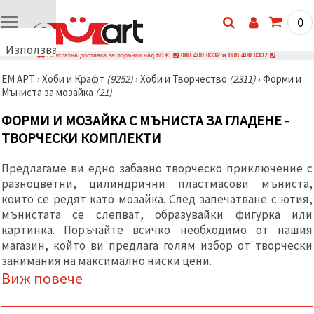
0
Използваме
Безплатна доставка за поръчки над 60 €
088 400 0332 и 088 400 0337
бисквитки
ЕМ АРТ
›
Хоби и Крафт
(9252)
›
Хоби и Творчество
(2311)
›
Форми и
🍪
Мъниста за мозайка
(21)
Използваме
бисквитки
ФОРМИ И МОЗАЙКА С МЪНИСТА ЗА ГЛАДЕНЕ -
и подобни
технологии,
ТВОРЧЕСКИ КОМПЛЕКТИ
за да
осигурим
правилната
Предлагаме ви едно забавно творческо приключение с
работа на
разноцветни, цилиндрични пластмасови мъниста,
сайта, да
подобрим
които се редят като мозайка. След запечатване с ютия,
твоето
мънистата се слепват, образувайки фигурка или
изживяване
картинка. Поръчайте всичко необходимо от нашия
и, с твое
съгласие,
магазин, който ви предлага голям избор от творчески
да
занимания на максимално ниски цени.
анализираме
Виж повече
трафика и
да
показваме
по-