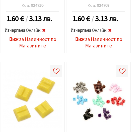
цвят син 100 грама ~ 153
цвят сив 100 грама ~ 153
Код:
824710
Код:
824708
броя
броя
1.60
€
/
3.13 лв.
1.60
€
/
3.13 лв.
Изчерпана
Oнлайн:
Изчерпана
Oнлайн:
Виж
за Наличност по
Виж
за Наличност по
Магазините
Магазините