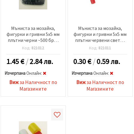
Мъниста за мозайка,
Мъниста за мозайка,
фигурки и гривни 5x5 мм
фигурки и гривни 5x5 мм
плътни черни ~500 броя
плътни червени светло
в кутия
-11 грама ~190 броя
Код:
821012
Код:
821011
1.45
€
/
2.84 лв.
0.30
€
/
0.59 лв.
Изчерпана
Oнлайн:
Изчерпана
Oнлайн:
Виж
за Наличност по
Виж
за Наличност по
Магазините
Магазините