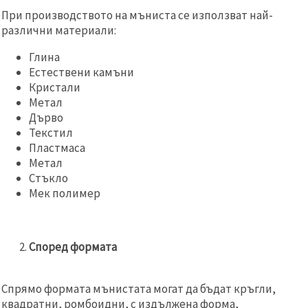
При производството на мъниста се използват най-
различни материали:
Глина
Естествени камъни
Кристали
Метал
Дърво
Текстил
Пластмаса
Метал
Стъкло
Мек полимер
Според формата
Спрямо формата мънистата могат да бъдат кръгли,
квадратни, ромбоидни, с издължена форма,