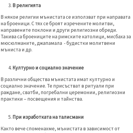
В религията
В някои религии мънистата се използват при направата
на броеници. С тях се броят изречените молитви,
направените поклони и други религиозни обреди.
Такива са броениците на римските католици, мисбаха за
мюсюлманите, джапамала - будистки молитвени
мъниста и др.
Културно и социално значение
В различни общества мънистата имат културно и
социално значение. Те присъстват в ритуали при
раждане, сватби, погребални церемонии, религиозни
практики – посвещения и тайнства.
При изработката на талисмани
Както вече споменахме, мънистата в зависимост от