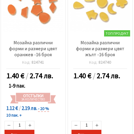
ТОП ПРОДУКТ
Мозайка различни
Мозайка различни
форми и размери цвят
форми и размери цвят
оранжев -16 броя
жълт -16 броя
Код:
824741
Код:
824740
1.40
€
/
2.74 лв.
1.40
€
/
2.74 лв.
1-9 пак.
ОТСТЪПКИ
ЗА КОЛИЧЕСТВО
1.12 €
/
2.19 лв.
- 20 %
10 пак. +