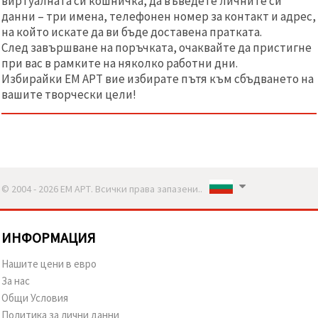
виртуалната си кошничка, да въведете личните си
данни – три имена, телефонен номер за контакт и адрес,
на който искате да ви бъде доставена пратката.
След завършване на поръчката, очаквайте да пристигне
при вас в рамките на няколко работни дни.
Избирайки ЕМ АРТ вие избирате пътя към сбъдването на
вашите творчески цели!
© 2004 - 2026 ЕМ АРТ. Всички права запазени..
ИНФОРМАЦИЯ
Нашите цени в евро
За нас
Общи Условия
Политика за лични данни