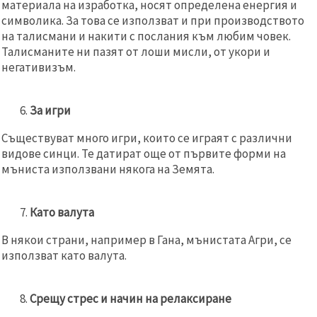
материала на изработка, носят определена енергия и
символика. За това се използват и при производството
на талисмани и накити с послания към любим човек.
Талисманите ни пазят от лоши мисли, от укори и
негативизъм.
За игри
Съществуват много игри, които се играят с различни
видове синци. Те датират още от първите форми на
мъниста използвани някога на Земята.
Като валута
В някои страни, например в Гана, мънистата Агри, се
използват като валута.
Срещу стрес и начин на релаксиране