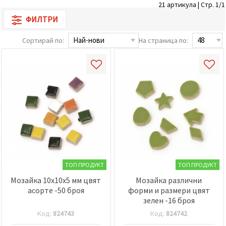
21 артикула | Стр. 1/1
релевантно
съдържание
ФИЛТРИ
и реклами,
включително
с помощта
Сортирай по:
На страница по:
на наши
партньори
за анализ
и
маркетинг.
Можеш да
се
съгласиш
да
използваме
всички
"бисквитки"
като
натиснеш
"Приеми
ТОП ПРОДУКТ
ТОП ПРОДУКТ
всички!"
или да
Мозайка 10x10x5 мм цвят
Мозайка различни
посочиш
асорте -50 броя
форми и размери цвят
предпочитанията
зелен -16 броя
си в
"Настройки",
Код:
824743
Код:
824742
като