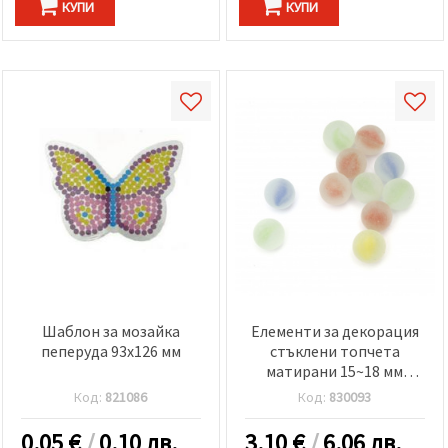
КУПИ
КУПИ
Шаблон за мозайка
Елементи за декорация
пеперуда 93x126 мм
стъклени топчета
матирани 15~18 мм
асорте цветове ~350
Код:
821086
Код:
830093
грама ~58 броя
0.05
€
/
0.10 лв.
3.10
€
/
6.06 лв.