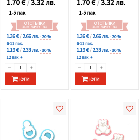
1.70
€
/
3.32 лв.
1.70
€
/
3.32 лв.
избереш
дадения
вид
1-5 пак.
1-5 пак.
"бисквитки"
и кликнеш
ОТСТЪПКИ
ОТСТЪПКИ
бутона
ЗА КОЛИЧЕСТВО
ЗА КОЛИЧЕСТВО
"Запази"
1.36 €
/
2.66 лв.
1.36 €
/
2.66 лв.
- 20 %
- 20 %
6-11 пак.
6-11 пак.
Приеми
1.19 €
/
2.33 лв.
1.19 €
/
2.33 лв.
- 30 %
- 30 %
всички
12 пак. +
12 пак. +
Настройки
на
бисквитките
КУПИ
КУПИ