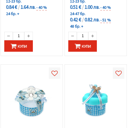
12-23 бр.
12-23 бр.
0.84 €
/
1.64 лв.
0.51 €
/
1.00 лв.
- 40 %
- 40 %
24 бр. +
24-47 бр.
0.42 €
/
0.82 лв.
- 51 %
48 бр. +
КУПИ
КУПИ