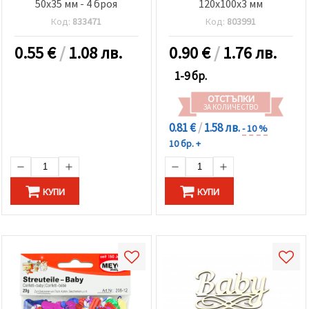
50x35 мм - 4 броя
120x100x3 мм
Код:
833471
Код:
803991
0.55
€
/
1.08 лв.
0.90
€
/
1.76 лв.
1-9 бр.
ОТСТЪПКИ
ЗА КОЛИЧЕСТВО
0.81 €
/
1.58 лв.
- 10 %
10 бр. +
КУПИ
КУПИ