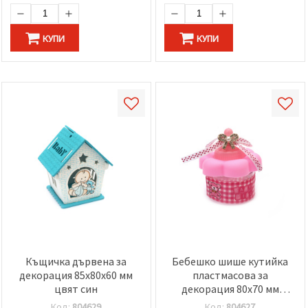
КУПИ
КУПИ
Къщичка дървена за
Бебешко шише кутийка
декорация 85x80x60 мм
пластмасова за
цвят син
декорация 80x70 мм
цвят розов
Код:
804629
Код:
804627