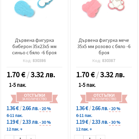
Дървена фигурка
Дървена фигурка мече
биберон 35x23x5 мм
35x5 мм розово с бяло -6
синьо с бяло -6 броя
броя
Код:
830386
Код:
830387
1.70
€
/
3.32 лв.
1.70
€
/
3.32 лв.
1-5 пак.
1-5 пак.
ОТСТЪПКИ
ОТСТЪПКИ
ЗА КОЛИЧЕСТВО
ЗА КОЛИЧЕСТВО
1.36 €
/
2.66 лв.
1.36 €
/
2.66 лв.
- 20 %
- 20 %
6-11 пак.
6-11 пак.
1.19 €
/
2.33 лв.
1.19 €
/
2.33 лв.
- 30 %
- 30 %
12 пак. +
12 пак. +