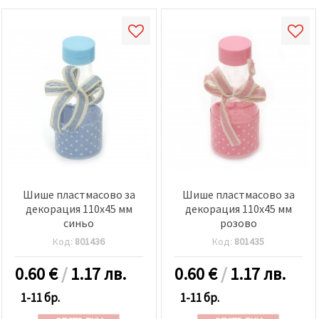
Шише пластмасово за
Шише пластмасово за
декорация 110x45 мм
декорация 110x45 мм
синьо
розово
Код:
801436
Код:
801435
0.60
€
/
1.17 лв.
0.60
€
/
1.17 лв.
1-11 бр.
1-11 бр.