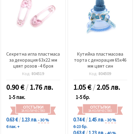
Секретна игла пластмаса
Кутийка пластмасова
за декорация 63x22 мм
торта с декорация 65x46
цвят розов -4 броя
мм цвят син
Код:
804519
Код:
804509
0.90
€
/
1.76 лв.
1.05
€
/
2.05 лв.
1-5 пак.
1-5 бр.
ОТСТЪПКИ
ОТСТЪПКИ
ЗА КОЛИЧЕСТВО
ЗА КОЛИЧЕСТВО
0.63 €
/
1.23 лв.
0.74 €
/
1.45 лв.
- 30 %
- 30 %
6 пак. +
6-23 бр.
0.63 €
/
1.23 лв.
- 40 %