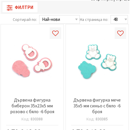
релевантно
ФИЛТРИ
съдържание
и реклами,
включително
Сортирай по:
На страница по:
с помощта
на наши
партньори
за анализ
и
маркетинг.
Можеш да
се
съгласиш
да
използваме
всички
"бисквитки"
като
натиснеш
"Приеми
всички!"
Дървена фигурка
Дървена фигурка мече
или да
биберон 35x23x5 мм
35x5 мм синьо с бяло -6
посочиш
розово с бяло -6 броя
броя
предпочитанията
си в
Код:
830388
Код:
830385
"Настройки",
като