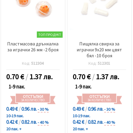
ТОП ПРОДУКТ
Пластмасова дрънкалка
Пищялка свирка за
за играчки 26 мм -2 броя
играчки 9x20 мм цвят
бял -10 броя
Код:
512304
Код:
512301
0.70
€
/
1.37 лв.
0.70
€
/
1.37 лв.
1-9 пак.
1-9 пак.
ОТСТЪПКИ
ОТСТЪПКИ
ЗА КОЛИЧЕСТВО
ЗА КОЛИЧЕСТВО
0.49 €
/
0.96 лв.
0.49 €
/
0.96 лв.
- 30 %
- 30 %
10-19 пак.
10-19 пак.
0.42 €
/
0.82 лв.
0.42 €
/
0.82 лв.
- 40 %
- 40 %
20 пак. +
20 пак. +