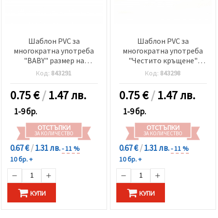
Шаблон PVC за
Шаблон PVC за
многократна употреба
многократна употреба
"BABY" размер на
"Честито кръщене"
отпечатъка 18x5.5 см
размер на отпечатъка
Код:
843291
Код:
843298
13.6x3.5 см
0.75
€
/
1.47 лв.
0.75
€
/
1.47 лв.
1-9 бр.
1-9 бр.
ОТСТЪПКИ
ОТСТЪПКИ
ЗА КОЛИЧЕСТВО
ЗА КОЛИЧЕСТВО
0.67 €
/
1.31 лв.
0.67 €
/
1.31 лв.
- 11 %
- 11 %
10 бр. +
10 бр. +
КУПИ
КУПИ