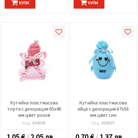
КУПИ
КУПИ
Кутийка пластмасова
Кутийка пластмасова
торта с декорация 65x46
яйце с декорация 67x56
мм цвят розов
мм цвят син
Код:
804508
Код:
804507
1.05
€
/
2.05 лв.
0.70
€
/
1.37 лв.