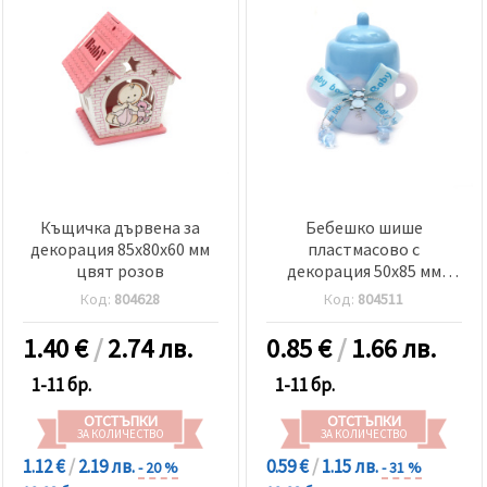
Къщичка дървена за
Бебешко шише
декорация 85x80x60 мм
пластмасово с
цвят розов
декорация 50x85 мм
цвят син
Код:
804628
Код:
804511
1.40
€
/
2.74 лв.
0.85
€
/
1.66 лв.
1-11 бр.
1-11 бр.
ОТСТЪПКИ
ОТСТЪПКИ
ЗА КОЛИЧЕСТВО
ЗА КОЛИЧЕСТВО
1.12 €
/
2.19 лв.
0.59 €
/
1.15 лв.
- 20 %
- 31 %