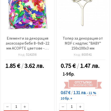
Елементи за декорация
Топер за декорация от
аксесоари бебе 8~9x8~22
MDF с надпис "BABY"
мм АСОРТЕ цветове -20
150x100x3 мм
грама
Код:
524256
Код:
803541
1.85
€
/
3.62 лв.
0.75
€
/
1.47 лв.
1-9 бр.
ОТСТЪПКИ
ЗА КОЛИЧЕСТВО
0.67 €
/
1.31 лв.
- 11 %
10 бр. +