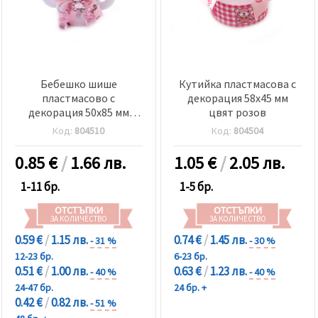
Бебешко шише
Кутийка пластмасова с
пластмасово с
декорация 58x45 мм
декорация 50x85 мм
цвят розов
цвят розов
Код:
804510
Код:
804504
0.85
€
/
1.66 лв.
1.05
€
/
2.05 лв.
1-11 бр.
1-5 бр.
ОТСТЪПКИ
ОТСТЪПКИ
ЗА КОЛИЧЕСТВО
ЗА КОЛИЧЕСТВО
0.59 €
/
1.15 лв.
0.74 €
/
1.45 лв.
- 31 %
- 30 %
12-23 бр.
6-23 бр.
0.51 €
/
1.00 лв.
0.63 €
/
1.23 лв.
- 40 %
- 40 %
24-47 бр.
24 бр. +
0.42 €
/
0.82 лв.
- 51 %