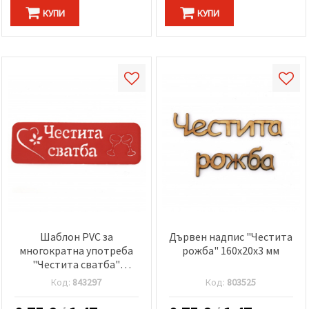
КУПИ
КУПИ
Шаблон PVC за
Дървен надпис "Честита
многократна употреба
рожба" 160x20x3 мм
"Честита сватба"
размер на отпечатъка
Код:
843297
Код:
803525
14x4.3 см