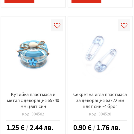
Кутийка пластмаса и
Секретна игла пластмаса
метал с декорация 65x40
за декорация 63x22 мм
мм цвят син
цвят син -4 броя
Код:
804502
Код:
804520
1.25
€
/
2.44 лв.
0.90
€
/
1.76 лв.