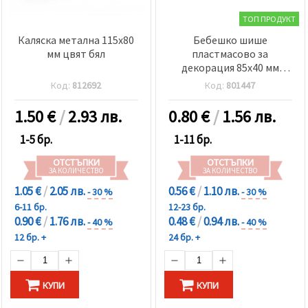
ТОП ПРОДУКТ
Каляска метална 115x80
Бебешко шише
мм цвят бял
пластмасово за
декорация 85x40 мм
синьо
Код:
812692
Код:
801447
1.50
€
/
2.93 лв.
0.80
€
/
1.56 лв.
1-5 бр.
1-11 бр.
ОТСТЪПКИ
ОТСТЪПКИ
ЗА КОЛИЧЕСТВО
ЗА КОЛИЧЕСТВО
1.05 €
/
2.05 лв.
0.56 €
/
1.10 лв.
- 30 %
- 30 %
6-11 бр.
12-23 бр.
0.90 €
/
1.76 лв.
0.48 €
/
0.94 лв.
- 40 %
- 40 %
12 бр. +
24 бр. +
КУПИ
КУПИ