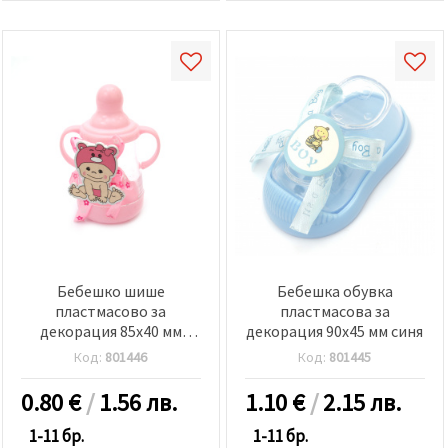
Бебешко шише
Бебешка обувка
пластмасово за
пластмасова за
декорация 85x40 мм
декорация 90x45 мм синя
розово
Код:
801446
Код:
801445
0.80
€
/
1.56 лв.
1.10
€
/
2.15 лв.
1-11 бр.
1-11 бр.