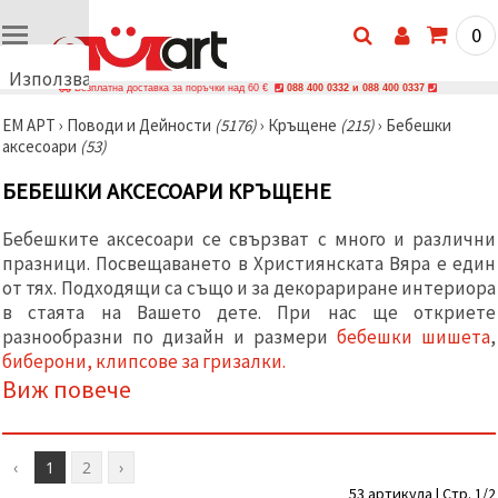
0
Използваме
Безплатна доставка за поръчки над 60 €
088 400 0332 и 088 400 0337
бисквитки
ЕМ АРТ
›
Поводи и Дейности
(5176)
›
Кръщене
(215)
›
Бебешки
🍪
аксесоари
(53)
Използваме
бисквитки
БЕБЕШКИ АКСЕСОАРИ КРЪЩЕНЕ
и подобни
технологии,
за да
Бебешките аксесоари се свързват с много и различни
осигурим
правилната
празници. Посвещаването в Християнската Вяра е един
работа на
от тях. Подходящи са също и за декорариране интериора
сайта, да
в стаята на Вашето дете. При нас ще откриете
подобрим
твоето
разнообразни по дизайн и размери
бебешки шишета
,
изживяване
биберони,
клипсове за гризалки.
и, с твое
Виж повече
съгласие,
да
анализираме
трафика и
да
‹
1
2
›
показваме
по-
53 артикула | Стр. 1/2