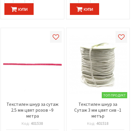
избереш
дадения
КУПИ
КУПИ
вид
"бисквитки"
и кликнеш
бутона
"Запази"
Приеми
всички
Настройки
на
бисквитките
ТОП ПРОДУКТ
Текстилен шнур за сутаж
Текстилен шнур за
2.5 мм цвят розов ~9
Сутаж 3 мм цвят сив -1
метра
метър
Код:
401538
Код:
401518