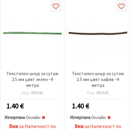
Текстилен шнур за сутаж
Текстилен шнур за сутаж
2.5 мм цвят зелен ~9
2.5 мм цвят кафяв ~9
метра
метра
Код:
401542
Код:
401543
1.40
€
1.40
€
Изчерпана
Oнлайн:
Изчерпана
Oнлайн:
Виж
за Наличност по
Виж
за Наличност по