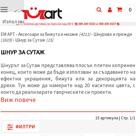
0
Използваме
Безплатна доставка за поръчки над 60 €
088 400 0332 и 088 400 0337
бисквитки
ЕМ АРТ
›
Аксесоари за бижута и низане
(4211)
›
Шнурове и прежди
🍪
(1619)
›
Шнур за Сутаж
(15)
Използваме
бисквитки
ШНУР ЗА СУТАЖ
и подобни
технологии,
за да
Шнурът за Сутаж представлява плосък плетен копринен
осигурим
правилната
конец, които може да бъде използван за създаването на
работа на
ефектни украшения, бижута или за декорацията на
сайта, да
дрехи. Тук може да намерите над 20 наситени цвята, с
подобрим
твоето
които да реализирате творческите си проекти.
изживяване
Виж повече
и, с твое
съгласие,
да
анализираме
15 артикула | Стр. 1/1
трафика и
да
ФИЛТРИ
показваме
по-