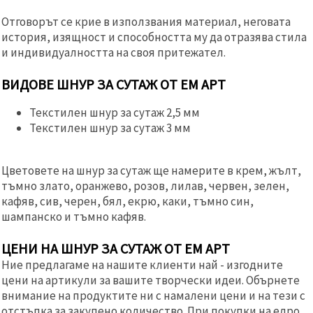
Отговорът се крие в използвания материал, неговата
история, изящност и способността му да отразява стила
и индивидуалността на своя притежател.
ВИДОВЕ ШНУР ЗА СУТАЖ ОТ ЕМ АРТ
Текстилен шнур за сутаж 2,5 мм
Текстилен шнур за сутаж 3 мм
Цветовете на шнур за сутаж ще намерите в крем, жълт,
тъмно злато, оранжево, розов, лилав, червен, зелен,
кафяв, сив, черен, бял, екрю, каки, тъмно син,
шампанско и тъмно кафяв.
ЦЕНИ НА ШНУР ЗА СУТАЖ ОТ ЕМ АРТ
Ние предлагаме на нашите клиенти най - изгодните
цени на артикули за вашите творчески идеи. Обърнете
внимание на продуктите ни с намалени цени и на тези с
отстъпка за закупено количество. При покупки на едро