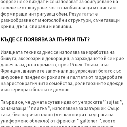
бодове не се виждат и се използват за осигуряване на
слоевете от шнурове, често заобикалящи мъниста и
формиращи интригуващ обем. Резултатът е
разнообразие от многослойни структури, съчетаващи
криви, дъги, спирали и извивки.
КЪДЕ СЕ ПОЯВЯВА ЗА ПЪРВИ ПЪТ?
Изящната техника днес се използва за изработка на
бижута, аксесоари и декорация, а зараждането й се крие
далеч назад във времето, през 15 век. Тогава, във
Франция, шивачите започнали да украсяват богато със
шнурове и панделки роклите и палтата от гардеробите
на аристократичните семейства, религиозните одежди
и интериора в богатите домове.
Твърди се, че думата сутаж идва от унгарската ’’ sujtas ’’,
означаваща ’’ плитка ’’, използвана за завършек. Също
така, бил наричан галон (лъскав ширит за украса на
униформено облекло) от френски ’’ galloner ’’, което
значи да украсиш с дантела или още с руска плитка.