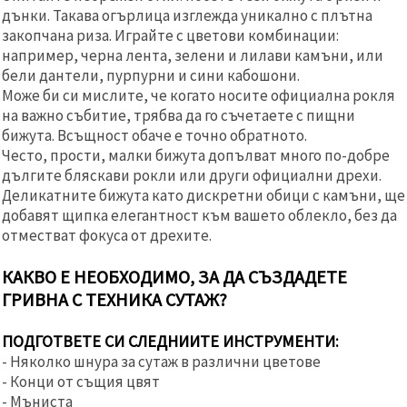
дънки. Такава огърлица изглежда уникално с плътна
закопчана риза. Играйте с цветови комбинации:
например, черна лента, зелени и лилави камъни, или
бели дантели, пурпурни и сини кабошони.
Може би си мислите, че когато носите официална рокля
на важно събитие, трябва да го съчетаете с пищни
бижута. Всъщност обаче е точно обратното.
Често, прости, малки бижута допълват много по-добре
дългите бляскави рокли или други официални дрехи.
Деликатните бижута като дискретни обици с камъни, ще
добавят щипка елегантност към вашето облекло, без да
отместват фокуса от дрехите.
КАКВО Е НЕОБХОДИМО, ЗА ДА СЪЗДАДЕТЕ
ГРИВНА С ТЕХНИКА СУТАЖ?
ПОДГОТВЕТЕ СИ СЛЕДНИИТЕ ИНСТРУМЕНТИ:
- Няколко шнура за сутаж в различни цветове
- Конци от същия цвят
- Мъниста