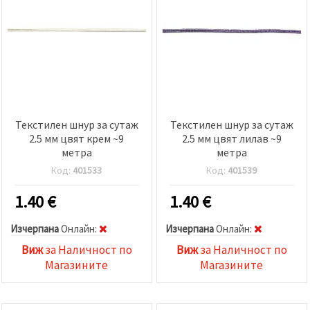
Текстилен шнур за сутаж
Текстилен шнур за сутаж
2.5 мм цвят крем ~9
2.5 мм цвят лилав ~9
метра
метра
Код:
401533
Код:
401539
1.40
€
1.40
€
Изчерпана
Oнлайн:
Изчерпана
Oнлайн:
Виж
за Наличност по
Виж
за Наличност по
Магазините
Магазините