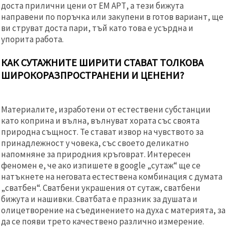
доста прилични цени от ЕМ АРТ, а тези бижута
направени по поръчка или закупени в готов вариант, ще
ви струват доста пари, тъй като това е усърдна и
упорита работа.
КАК СУТАЖНИТЕ ШИРИТИ СТАВАТ ТОЛКОВА
ШИРОКОРАЗПРОСТРАНЕНИ И ЦЕНЕНИ?
Материалите, изработени от естествени субстанции
като коприна и вълна, вълнуват хората със своята
природна същност. Те стават извор на чувството за
принадлежност у човека, със своето деликатно
напомняне за природния кръговрат. Интересен
феномен е, че ако изпишете в google „сутаж“ ще се
натъкнете на неговата естествена комбинация с думата
„сватбен“. Сватбени украшения от сутаж, сватбени
бижута и нашивки. Сватбата е празник за душата и
олицетворение на съединението на духа с материята, за
да се появи трето качествено различно измерение.