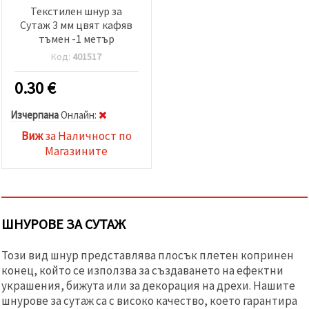
Текстилен шнур за
Сутаж 3 мм цвят кафяв
тъмен -1 метър
Код:
401517
0.30
€
Изчерпана
Oнлайн:
Виж
за Наличност по
Магазините
ШНУРОВЕ ЗА СУТАЖ
Този вид шнур представлява плосък плетен копринен
конец, който се използва за създаването на ефектни
украшения, бижута или за декорация на дрехи. Нашите
шнурове за сутаж са с високо качество, което гарантира