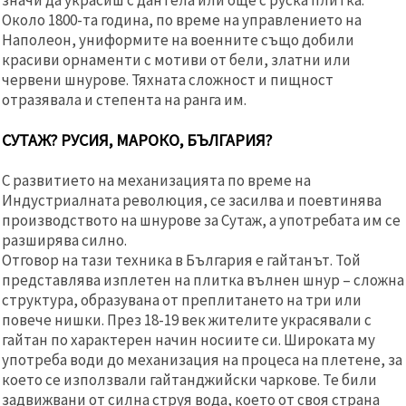
Около 1800-та година, по време на управлението на
Наполеон, униформите на военните също добили
красиви орнаменти с мотиви от бели, златни или
червени шнурове. Тяхната сложност и пищност
отразявала и степента на ранга им.
СУТАЖ? РУСИЯ, МАРОКО, БЪЛГАРИЯ?
С развитието на механизацията по време на
Индустриалната революция, се засилва и поевтинява
производството на шнурове за Сутаж, а употребата им се
разширява силно.
Отговор на тази техника в България е гайтанът. Той
представлява изплетен на плитка вълнен шнур – сложна
структура, образувана от преплитането на три или
повече нишки. През 18-19 век жителите украсявали с
гайтан по характерен начин носиите си. Широката му
употреба води до механизация на процеса на плетене, за
което се използвали гайтанджийски чаркове. Те били
задвижвани от силна струя вода, което от своя страна