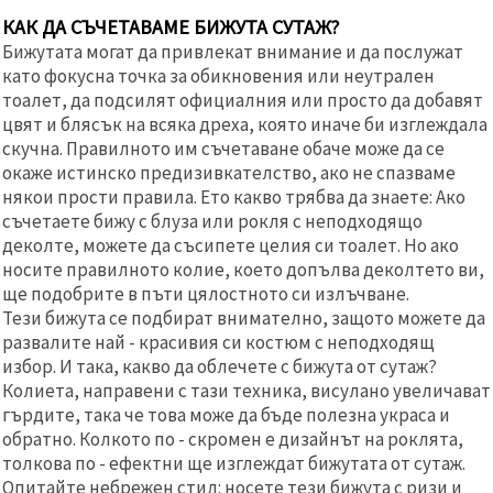
КАК ДА СЪЧЕТАВАМЕ БИЖУТА СУТАЖ?
Бижутата могат да привлекат внимание и да послужат
като фокусна точка за обикновения или неутрален
тоалет, да подсилят официалния или просто да добавят
цвят и блясък на всяка дреха, която иначе би изглеждала
скучна. Правилното им съчетаване обаче може да се
окаже истинско предизивкателство, ако не спазваме
някои прости правила. Ето какво трябва да знаете: Ако
съчетаете бижу с блуза или рокля с неподходящо
деколте, можете да съсипете целия си тоалет. Но ако
носите правилното колие, което допълва деколтето ви,
ще подобрите в пъти цялостното си излъчване.
Тези бижута се подбират внимателно, защото можете да
развалите най - красивия си костюм с неподходящ
избор. И така, какво да облечете с бижута от сутаж?
Колиета, направени с тази техника, висулано увеличават
гърдите, така че това може да бъде полезна украса и
обратно. Колкото по - скромен е дизайнът на роклята,
толкова по - ефектни ще изглеждат бижутата от сутаж.
Опитайте небрежен стил: носете тези бижута с ризи и