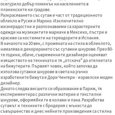
осигурило добър поминък на населението в
планинските ни градове.
Разкрасяването със сутаж е част от традиционното
облекло в Русия и Мароко. Изключително
жизнерадостни и разпознаваеми са характерните
одежди на музикантите мариачи в Мексико, пъстри и
красиви са костюмите на тореадорите в Испания.
В началото на 20 век, с промяната на стила в облеклото,
намалява и декорирането със сутажни шнурове. През 80-
те години, обаче, съвременните дизайнери оценяват
изяществото на техниката и тя „отскача” до ателиетата
на бижутерите. Първият човек, който започва да
използва сутажни шнурове в света на ръчно
изработените бижута е Дори Ченгери - израелски моден
дизайнер.
Докато следва висшето си образование в Париж, тя
експериментира с различни материи и текстилни
шнурове, оформяйки ги в колажи и пана. Разработва
сутажът и техниките с бродерия с мъниста до
съвършенство и днес нейните произведения са стилна