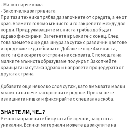
- Малко парче кожа
- Закопчалка за гривната
При тази техника трябва да започнете от средата, а не от
края. Вземете голямо мънисто и го закрепете между две
корди. Придружаващите мъниста трябва да бъдат
здраво фиксирани. Затегнете връзките с конец. След
това вземете още два шнура за сутаж с различни цветове
и продъкжете да обвивате. Добавете още 4 мъниста,
като ги фиксирате отстрани на основата. С помощта на
малките мъниста образуваме полукръг. Закопчейте
краищата на сутажа здраво и направете процедурата от
другата страна.
Добавете още няколко слоя сутаж, като вмъквате малки
мъниста на вече завършените редове. Прекъснете
излишната нишка и фиксирайте с специална скоба.
ЗНАЕТЕ ЛИ, ЧЕ...?
Ръчно направените бижута са безценни, защото са
уникални. Всички материали можете да закупите на