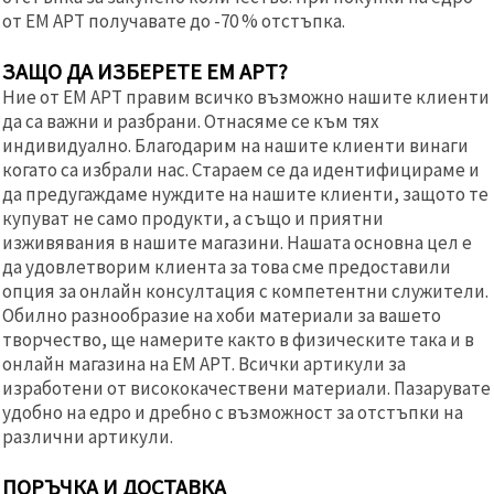
от ЕМ АРТ получавате до -70 % отстъпка.
ЗАЩО ДА ИЗБЕРЕТЕ ЕМ АРТ?
Ние от ЕМ АРТ правим всичко възможно нашите клиенти
да са важни и разбрани. Отнасяме се към тях
индивидуално. Благодарим на нашите клиенти винаги
когато са избрали нас. Стараем се да идентифицираме и
да предугаждаме нуждите на нашите клиенти, защото те
купуват не само продукти, а също и приятни
изживявания в нашите магазини. Нашата основна цел е
да удовлетворим клиента за това сме предоставили
опция за онлайн консултация с компетентни служители.
Обилно разнообразие на хоби материали за вашето
творчество, ще намерите както в физическите така и в
онлайн магазина на ЕМ АРТ. Всички артикули за
изработени от висококачествени материали. Пазарувате
удобно на едро и дребно с възможност за отстъпки на
различни артикули.
ПОРЪЧКА И ДОСТАВКА