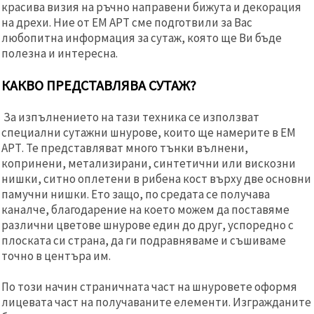
красива визия на ръчно направени бижута и декорация
на дрехи. Ние от ЕМ АРТ сме подготвили за Вас
любопитна информация за сутаж, която ще Ви бъде
полезна и интересна.
КАКВО ПРЕДСТАВЛЯВА СУТАЖ?
За изпълнението на тази техника се използват
специални сутажни шнурове, които ще намерите в ЕМ
АРТ. Те представляват много тънки вълнени,
копринени, метализирани, синтетични или вискозни
нишки, ситно оплетени в рибена кост върху две основни
памучни нишки. Ето защо, по средата се получава
каналче, благодарение на което можем да поставяме
различни цветове шнурове един до друг, успоредно с
плоската си страна, да ги подравняваме и съшиваме
точно в центъра им.
По този начин страничната част на шнуровете оформя
лицевата част на получаваните елементи. Изгражданите