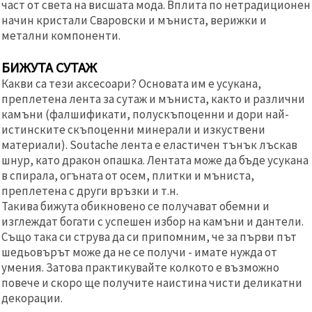
част от света на висшата мода. Вплита по нетрадиционен
начин кристали Сваровски и мъниста, верижки и
метални компоненти.
БИЖУТА СУТАЖ
Какви са тези аксесоари? Основата им е усукана,
преплетена лента за сутаж и мъниста, както и различни
камъни (фалшификати, полускъпоценни и дори най-
истинските скъпоценни минерали и изкуствени
материали). Soutache лента е еластичен тънък лъскав
шнур, като дракон опашка. Лентата може да бъде усукана
в спирала, огъната от осем, плитки и мъниста,
преплетена с други връзки и т.н.
Такива бижута обикновено се получават обемни и
изглеждат богати с успешен избор на камъни и дантели.
Също така си струва да си припомним, че за първи път
шедьовърът може да не се получи - имате нужда от
умения. Затова практикувайте колкото е възможно
повече и скоро ще получите наистина чисти деликатни
декорации.