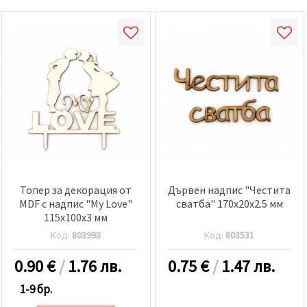
Топер за декорация от
Дървен надпис "Честита
MDF с надпис "My Love"
сватба" 170x20x2.5 мм
115x100x3 мм
Код:
803993
Код:
803531
0.90
€
/
1.76 лв.
0.75
€
/
1.47 лв.
1-9 бр.