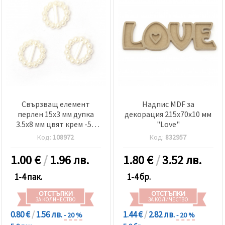
Свързващ елемент
Надпис MDF за
перлен 15x3 мм дупка
декорация 215x70x10 мм
3.5x8 мм цвят крем -50
"Love"
броя
Код:
108972
Код:
832957
1.00
€
/
1.96 лв.
1.80
€
/
3.52 лв.
1-4 пак.
1-4 бр.
ОТСТЪПКИ
ОТСТЪПКИ
ЗА КОЛИЧЕСТВО
ЗА КОЛИЧЕСТВО
0.80 €
/
1.56 лв.
1.44 €
/
2.82 лв.
- 20 %
- 20 %