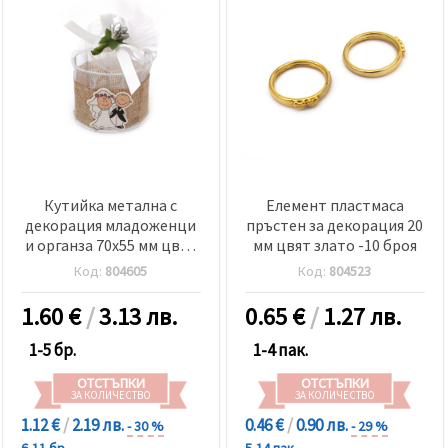
Кутийка метална с
Елемент пластмаса
декорация младоженци
пръстен за декорация 20
и органза 70x55 мм цвят
мм цвят злато -10 броя
бял
Код:
804605
Код:
804523
1.60
€
/
3.13 лв.
0.65
€
/
1.27 лв.
1-5 бр.
1-4 пак.
ОТСТЪПКИ
ОТСТЪПКИ
ЗА КОЛИЧЕСТВО
ЗА КОЛИЧЕСТВО
1.12 €
/
2.19 лв.
0.46 €
/
0.90 лв.
- 30 %
- 29 %
6-11 бр.
5-14 пак.