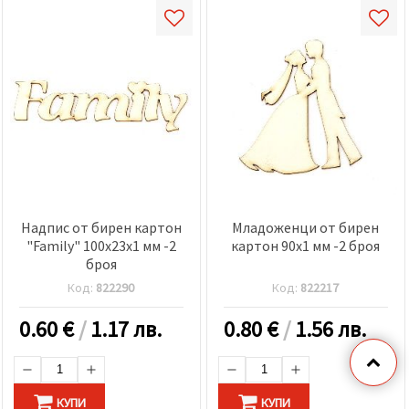
Надпис от бирен картон
Младоженци от бирен
"Family" 100x23x1 мм -2
картон 90x1 мм -2 броя
броя
Код:
822290
Код:
822217
0.60
€
/
1.17 лв.
0.80
€
/
1.56 лв.
КУПИ
КУПИ