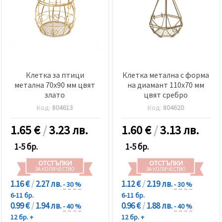
Клетка за птици
Клетка метална с форма
метална 70x90 мм цвят
на диамант 110x70 мм
злато
цвят сребро
Код:
804613
Код:
804620
1.65
€
/
3.23 лв.
1.60
€
/
3.13 лв.
1-5 бр.
1-5 бр.
ОТСТЪПКИ
ОТСТЪПКИ
ЗА КОЛИЧЕСТВО
ЗА КОЛИЧЕСТВО
1.16 €
/
2.27 лв.
1.12 €
/
2.19 лв.
- 30 %
- 30 %
6-11 бр.
6-11 бр.
0.99 €
/
1.94 лв.
0.96 €
/
1.88 лв.
- 40 %
- 40 %
12 бр. +
12 бр. +