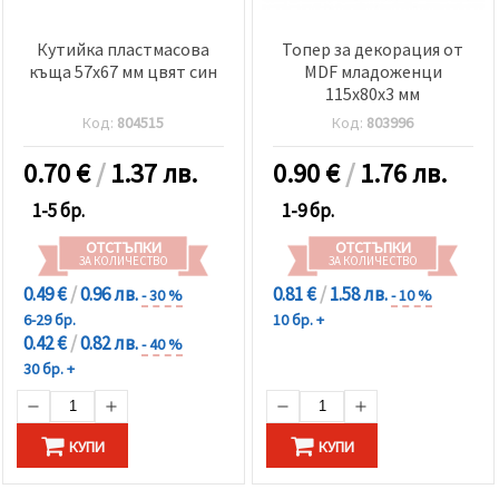
Кутийка пластмасова
Топер за декорация от
къща 57x67 мм цвят син
MDF младоженци
115x80x3 мм
Код:
804515
Код:
803996
0.70
€
/
1.37 лв.
0.90
€
/
1.76 лв.
1-5 бр.
1-9 бр.
ОТСТЪПКИ
ОТСТЪПКИ
ЗА КОЛИЧЕСТВО
ЗА КОЛИЧЕСТВО
0.49 €
/
0.96 лв.
0.81 €
/
1.58 лв.
- 30 %
- 10 %
6-29 бр.
10 бр. +
0.42 €
/
0.82 лв.
- 40 %
30 бр. +
КУПИ
КУПИ