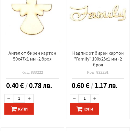
Ангел от бирен картон
Надпис от бирен картон
50x47x1 мм -2 броя
"Family" 100x25x1 мм -2
броя
Код:
833222
Код:
822291
0.40
€
/
0.78 лв.
0.60
€
/
1.17 лв.
КУПИ
КУПИ