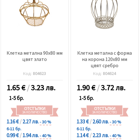
Клетка метална 90x80 мм
Клетка метална с форма
цвят злато
на корона 120x80 мм
цвят сребро
Код:
804623
Код:
804624
1.65
€
/
3.23 лв.
1.90
€
/
3.72 лв.
1-5 бр.
1-5 бр.
ОТСТЪПКИ
ОТСТЪПКИ
ЗА КОЛИЧЕСТВО
ЗА КОЛИЧЕСТВО
1.16 €
/
2.27 лв.
1.33 €
/
2.60 лв.
- 30 %
- 30 %
6-11 бр.
6-11 бр.
0.99 €
/
1.94 лв.
1.14 €
/
2.23 лв.
- 40 %
- 40 %