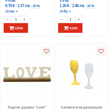
5-9 пак.
5-9 бр.
0.70 €
/
1.37 лв.
1.26 €
/
2.46 лв.
- 30 %
- 30 %
10 пак. +
10 бр. +
КУПИ
КУПИ
Надпис дървен "Love"
Елементи за декорация