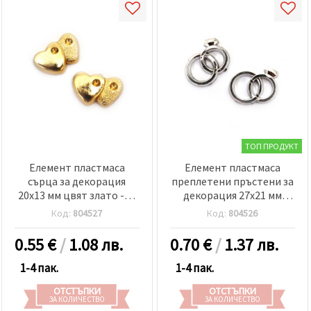
ТОП ПРОДУКТ
Елемент пластмаса
Елемент пластмаса
сърца за декорация
преплетени пръстени за
20x13 мм цвят злато -10
декорация 27x21 мм
броя
цвят сребро -10 броя
Код:
804527
Код:
804526
0.55
€
/
1.08 лв.
0.70
€
/
1.37 лв.
1-4 пак.
1-4 пак.
ОТСТЪПКИ
ОТСТЪПКИ
ЗА КОЛИЧЕСТВО
ЗА КОЛИЧЕСТВО