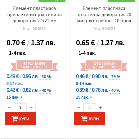
Елемент пластмаса
Елемент пластмаса
преплетени пръстени за
пръстен за декорация 20
декорация 27x21 мм
мм цвят сребро -10 броя
цвят злато -10 броя
Код:
804525
Код:
804524
0.70
€
/
1.37 лв.
0.65
€
/
1.27 лв.
1-4 пак.
1-4 пак.
ОТСТЪПКИ
ОТСТЪПКИ
ЗА КОЛИЧЕСТВО
ЗА КОЛИЧЕСТВО
0.49 €
/
0.96 лв.
0.46 €
/
0.90 лв.
- 30 %
- 29 %
5-14 пак.
5-14 пак.
0.42 €
/
0.82 лв.
0.39 €
/
0.76 лв.
- 40 %
- 40 %
15 пак. +
15 пак. +
КУПИ
КУПИ