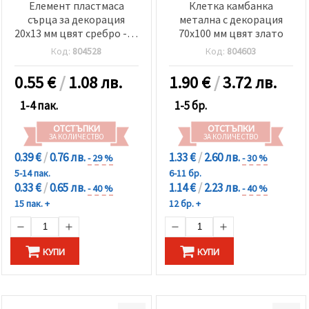
Елемент пластмаса
Клетка камбанка
сърца за декорация
метална с декорация
20x13 мм цвят сребро -10
70x100 мм цвят злато
броя
Код:
804528
Код:
804603
0.55
€
/
1.08 лв.
1.90
€
/
3.72 лв.
1-4 пак.
1-5 бр.
ОТСТЪПКИ
ОТСТЪПКИ
ЗА КОЛИЧЕСТВО
ЗА КОЛИЧЕСТВО
0.39 €
/
0.76 лв.
1.33 €
/
2.60 лв.
- 29 %
- 30 %
5-14 пак.
6-11 бр.
0.33 €
/
0.65 лв.
1.14 €
/
2.23 лв.
- 40 %
- 40 %
15 пак. +
12 бр. +
КУПИ
КУПИ