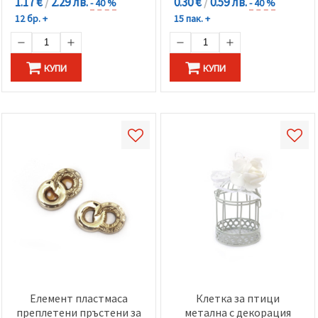
1.17 €
/
2.29 лв.
0.30 €
/
0.59 лв.
- 40 %
- 40 %
12 бр. +
15 пак. +
КУПИ
КУПИ
Елемент пластмаса
Клетка за птици
преплетени пръстени за
метална с декорация