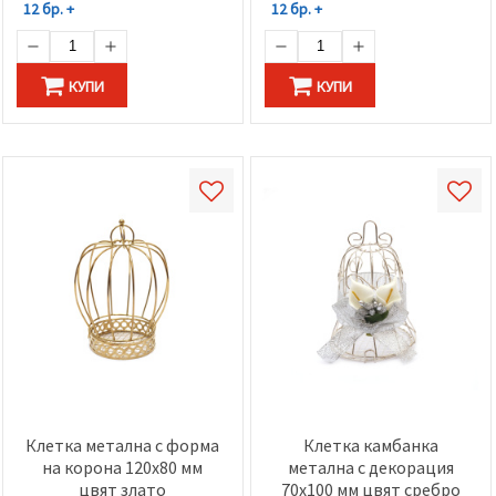
12 бр. +
12 бр. +
КУПИ
КУПИ
Клетка метална с форма
Клетка камбанка
на корона 120x80 мм
метална с декорация
цвят злато
70x100 мм цвят сребро