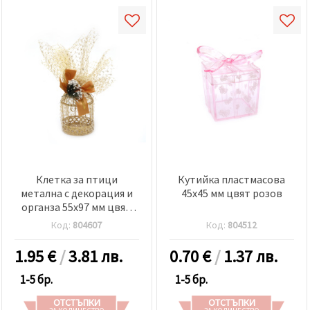
Клетка за птици
Кутийка пластмасова
метална с декорация и
45x45 мм цвят розов
органза 55x97 мм цвят
злато
Код:
804607
Код:
804512
1.95
€
/
3.81 лв.
0.70
€
/
1.37 лв.
1-5 бр.
1-5 бр.
ОТСТЪПКИ
ОТСТЪПКИ