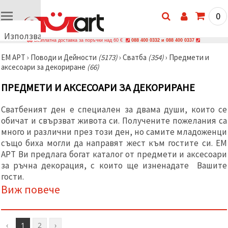
0
Използваме
Безплатна доставка за поръчки над 60 €
088 400 0332 и 088 400 0337
бисквитки
ЕМ АРТ
›
Поводи и Дейности
(5173)
›
Сватба
(354)
›
Предмети и
🍪
аксесоари за декориране
(66)
Използваме
бисквитки
ПРЕДМЕТИ И АКСЕСОАРИ ЗА ДЕКОРИРАНЕ
и подобни
технологии,
за да
Сватбеният ден е специален за двама души, които се
осигурим
правилната
обичат и свързват живота си. Получените пожелания са
работа на
много и различни през този ден, но самите младоженци
сайта, да
също биха могли да направят жест към гостите си. ЕМ
подобрим
твоето
АРТ Ви предлага богат каталог от предмети и аксесоари
изживяване
за ръчна декорация, с които ще изненадате Вашите
и, с твое
гости.
съгласие,
да
Виж повече
анализираме
трафика и
да
показваме
по-
‹
1
2
›