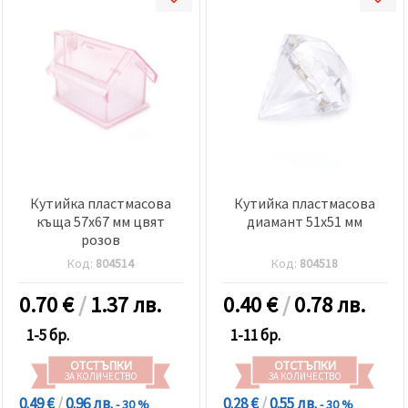
Кутийка пластмасова
Кутийка пластмасова
къща 57x67 мм цвят
диамант 51x51 мм
розов
Код:
804514
Код:
804518
0.70
€
/
1.37 лв.
0.40
€
/
0.78 лв.
1-5 бр.
1-11 бр.
ОТСТЪПКИ
ОТСТЪПКИ
ЗА КОЛИЧЕСТВО
ЗА КОЛИЧЕСТВО
0.49 €
/
0.96 лв.
0.28 €
/
0.55 лв.
- 30 %
- 30 %