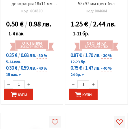
декорация 18x11 мм
55x97 мм цвят бял
цвят АСОРТЕ сребро -10
Код:
804530
Код:
804604
броя
0.50
€
/
0.98 лв.
1.25
€
/
2.44 лв.
1-4 пак.
1-11 бр.
ОТСТЪПКИ
ОТСТЪПКИ
ЗА КОЛИЧЕСТВО
ЗА КОЛИЧЕСТВО
0.35 €
/
0.68 лв.
0.87 €
/
1.70 лв.
- 30 %
- 30 %
5-14 пак.
12-23 бр.
0.30 €
/
0.59 лв.
0.75 €
/
1.47 лв.
- 40 %
- 40 %
15 пак. +
24 бр. +
КУПИ
КУПИ