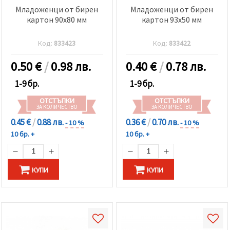
Младоженци от бирен
Младоженци от бирен
картон 90x80 мм
картон 93x50 мм
Код:
833423
Код:
833422
0.50
€
/
0.98 лв.
0.40
€
/
0.78 лв.
1-9 бр.
1-9 бр.
ОТСТЪПКИ
ОТСТЪПКИ
ЗА КОЛИЧЕСТВО
ЗА КОЛИЧЕСТВО
0.45 €
/
0.88 лв.
0.36 €
/
0.70 лв.
- 10 %
- 10 %
10 бр. +
10 бр. +
КУПИ
КУПИ