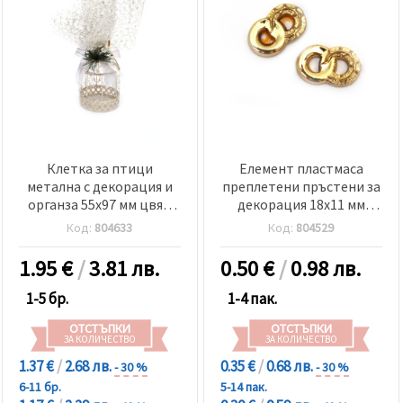
Клетка за птици
Елемент пластмаса
метална с декорация и
преплетени пръстени за
органза 55x97 мм цвят
декорация 18x11 мм
сребро
цвят злато -10 броя
Код:
804633
Код:
804529
1.95
€
/
3.81 лв.
0.50
€
/
0.98 лв.
1-5 бр.
1-4 пак.
ОТСТЪПКИ
ОТСТЪПКИ
ЗА КОЛИЧЕСТВО
ЗА КОЛИЧЕСТВО
1.37 €
/
2.68 лв.
0.35 €
/
0.68 лв.
- 30 %
- 30 %
6-11 бр.
5-14 пак.