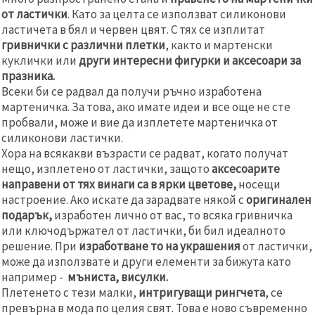
от ластички
. Като за целта се използват силиконови
ластичета в бял и червен цвят. С тях се изплитат
гривнички с различни плетки
, както и мартенски
куклички или
други интересни фигурки и аксесоари за
празника.
Всеки би се радвал да получи ръчно изработена
мартеничка. За това, ако имате идеи и все още не сте
пробвали, може и вие да изплетете мартеничка от
силиконови ластички.
Хора на всякакви възрасти се радват, когато получат
нещо, изплетено от ластички, защото
аксесоарите
направени от тях винаги са в ярки цветове,
носещи
настроение. Ако искате да зарадвате някой с
оригинален
подарък,
изработен лично от вас, то всяка гривничка
или ключодържател от ластички, би бил идеалното
решение. При
изработване то на украшения
от ластички,
може да използвате и други елементи за бижута като
например -
мъниста, висулки.
Плетенето с тези малки,
интригуващи рингчета
, се
превърна в мода по целия свят. Това е ново съвременно