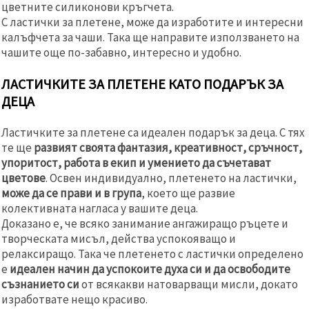
цветните силиконови кръгчета.
С ластички за плетене, може да изработите и интересни
калъфчета за чаши. Така ще направите използването на
чашите още по-забавно, интересно и удобно.
ЛАСТИЧКИТЕ ЗА ПЛЕТЕНЕ КАТО ПОДАРЪК ЗА
ДЕЦА
Ластичките за плетене са идеален подарък за деца. С тях
те ще
развият своята фантазия, креативност, сръчност,
упоритост, работа в екип и умението да съчетават
цветове
. Освен индивидуално, плетенето на ластички,
може да се прави и в група
, което ще развие
колективната нагласа у вашите деца.
Доказано е, че всяко занимание ангажиращо ръцете и
творческата мисъл, действа успокояващо и
релаксиращо. Така че плетенето с ластички определено
е
идеален начин да успокоите духа си и да освободите
съзнанието си
от всякакви натоварващи мисли, докато
изработвате нещо красиво.