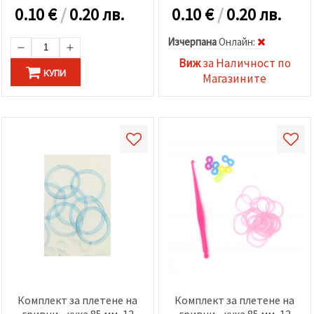
избереш
0.10
€
/
0.20 лв.
0.10
€
/
0.20 лв.
дадения
вид
"бисквитки"
Изчерпана
Oнлайн:
и кликнеш
бутона
Виж
за Наличност по
"Запази"
КУПИ
Магазините
Приеми
всички
Настройки
на
бисквитките
Комплект за плетене на
Комплект за плетене на
гривни - кука 85 мм ,12
гривни - кука 85 мм ,12