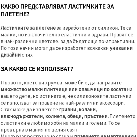
КАКВО ПРЕДСТАВЛЯВАТ ЛАСТИЧКИТЕ ЗА
ПЛЕТЕНЕ?
Ластичките за плетене
за изработени от силикон. Те са
малки, но изключително еластични и здрави. Правят се
в най-различни цветове, за да бъдат още по-атрактивни.
По този начин могат да се изработят всякакви
уникални
дизайни
с тях.
ЗА КАКВО СЕ ИЗПОЛЗВАТ?
Първото, което ви хрумва, може би е, да направите
множество малки плитчици или опашчици по косата
на
вашето дете, но истината е, че силиконовите ластички
се използват за правене на най-различни аксесоари.
С тях може да изплетете
гривни, колани,
ключодържатели, колиета, обеци, пръстени.
Плетенето
с ластички е любимо хоби на малки и големи. То се
превърна в мания по целия свят.
Много разпространено стана и
правенето на мартенички