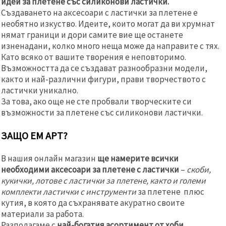
идеи за плетене със силиконови ластички.
Създаването на аксесоари с ластички за плетене е
необятно изкуство. Идеите, които могат да ви хрумнат
нямат граници и дори самите вие ще останете
изненадани, колко много неща може да направите с тях.
Като всяко от вашите творения е неповторимо.
Възможността да се създават разнообразни модели,
както и най-различни фигури, прави творчеството с
ластички уникално.
За това, ако още не сте пробвали творческите си
възможности за плетене със силиконови ластички.
ЗАЩО ЕМ АРТ?
В нашия онлайн магазин
ще намерите всички
необходими аксесоари за плетене с ластички
–
скоби,
кукички, лотове с ластички за плетене, както и големи
комплекти ластички с инструменти
за плетене плюс
кутия, в която да съхранявате акуратно своите
материали за работа.
Разполагаме с
най-богатия асортимент от хоби