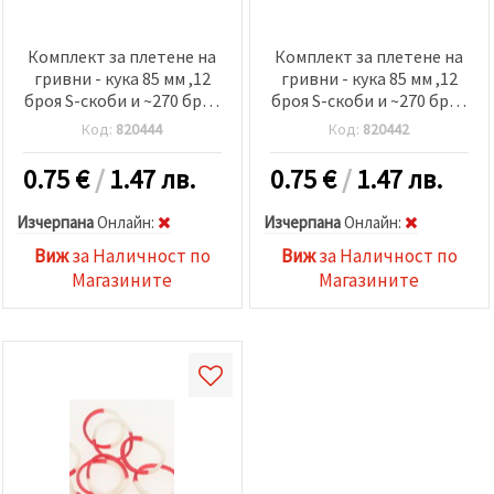
Комплект за плетене на
Комплект за плетене на
гривни - кука 85 мм ,12
гривни - кука 85 мм ,12
броя S-скоби и ~270 броя
броя S-скоби и ~270 броя
ластички 18 мм -
ластички 18 мм -
Код:
820444
Код:
820442
електрик прозрачни
електрик прозрачни
оранжеви
лилави
0.75
€
/
1.47 лв.
0.75
€
/
1.47 лв.
Изчерпана
Oнлайн:
Изчерпана
Oнлайн:
Виж
за Наличност по
Виж
за Наличност по
Магазините
Магазините