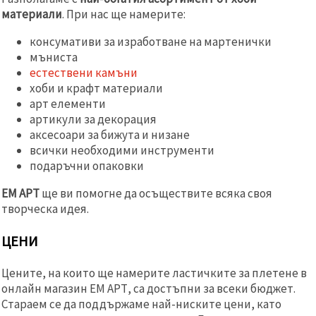
материали
. При нас ще намерите:
консумативи за изработване на мартенички
мъниста
естествени камъни
хоби и крафт материали
арт елементи
артикули за декорация
аксесоари за бижута и низане
всички необходими инструменти
подаръчни опаковки
ЕМ АРТ
ще ви помогне да осъществите всяка своя
творческа идея.
ЦЕНИ
Цените, на които ще намерите ластичките за плетене в
онлайн магазин ЕМ АРТ, са достъпни за всеки бюджет.
Стараем се да поддържаме най-ниските цени, като