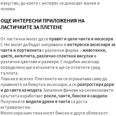
изкуство, до което с интерес се докосват малки и
големи.
ОЩЕ ИНТЕРЕСНИ ПРИЛОЖЕНИЯ НА
ЛАСТИЧКИТЕ ЗА ПЛЕТЕНЕ
От ластички могат да се
правят и цели чанти и несесери
.
С тях могат да бъдат направени и
интересни аксесоари за
чанти и портмонета
с различни форми –
животинки,
цветя, ангелчета, различно сплетени висулки
в
различни цветове и размери. С подобен аксесоар
определено ще изпъкнете и ще се отличите сред
тълпата.
Това не е всичко. Плетенето не се ограничава само до
правенето на бижута и аксесоари, а се
разпростира дори
и до света на модата
. Запалени фенове на силиконовите
кръгчета изработват
рокли, чанти, бански и сандали.
Получените
модели дрехи и чанти
са доста
естравагантни.
Много хора наистина носят бански и други облекла от