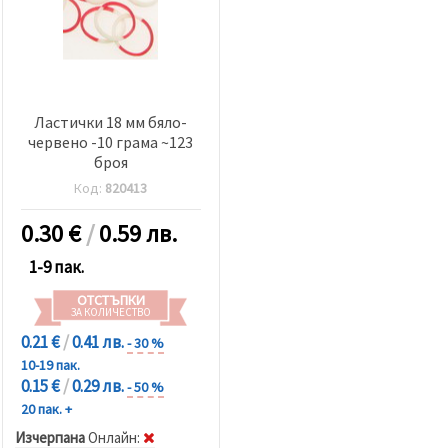
Ластички 18 мм бяло-
червено -10 грама ~123
броя
Код:
820413
0.30
€
/
0.59 лв.
1-9 пак.
ОТСТЪПКИ
ЗА КОЛИЧЕСТВО
0.21 €
/
0.41 лв.
- 30 %
10-19 пак.
0.15 €
/
0.29 лв.
- 50 %
20 пак. +
Изчерпана
Oнлайн: