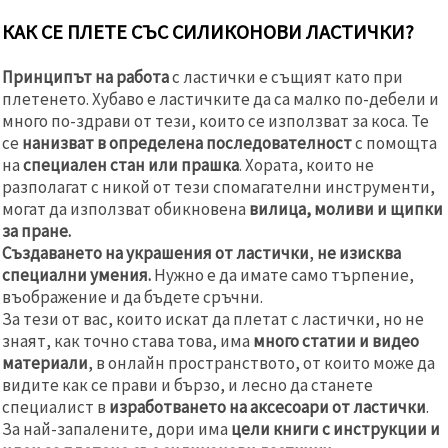
КАК СЕ ПЛЕТЕ СЪС СИЛИКОНОВИ ЛАСТИЧКИ?
Принципът на работа
с ластички е същият като при
плетенето. Хубаво е ластичките да са малко по-дебели и
много по-здрави от тези, които се използват за коса. Те
се
нанизват в определена последователност
с помощта
на
специален стан или прашка
. Хората, които не
разполагат с никой от тези спомагателни инструменти,
могат да използват обикновена
вилица, моливи и щипки
за пране.
Създаването на украшения от ластички
,
не изисква
специални умения.
Нужно е да имате само търпение,
въображение и да бъдете сръчни.
За тези от вас, които искат да плетат с ластички, но не
знаят, как точно става това, има
много статии и видео
материали
, в онлайн пространството, от които може да
видите как се прави и бързо, и лесно да станете
специалист в
изработването на аксесоари от ластички
.
За най-запалените, дори има
цели книги с инструкции и