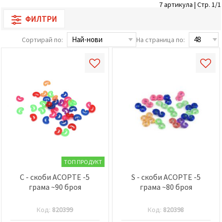
7 артикула | Стр. 1/1
релевантно
съдържание
ФИЛТРИ
и реклами,
включително
с помощта
Сортирай по:
На страница по:
на наши
партньори
за анализ
и
маркетинг.
Можеш да
се
съгласиш
да
използваме
всички
"бисквитки"
като
натиснеш
"Приеми
ТОП ПРОДУКТ
всички!"
или да
C - скоби АСОРТЕ -5
S - скоби АСОРТЕ -5
посочиш
грама ~90 броя
грама ~80 броя
предпочитанията
си в
"Настройки",
Код:
820399
Код:
820398
като