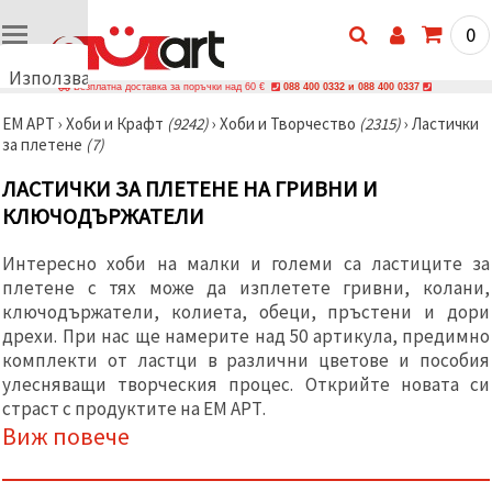
0
Използваме
Безплатна доставка за поръчки над 60 €
088 400 0332 и 088 400 0337
бисквитки
ЕМ АРТ
›
Хоби и Крафт
(9242)
›
Хоби и Творчество
(2315)
›
Ластички
🍪
за плетене
(7)
Използваме
бисквитки
ЛАСТИЧКИ ЗА ПЛЕТЕНЕ НА ГРИВНИ И
и подобни
технологии,
КЛЮЧОДЪРЖАТЕЛИ
за да
осигурим
правилната
Интересно хоби на малки и големи са ластиците за
работа на
плетене с тях може да изплетете гривни, колани,
сайта, да
подобрим
ключодържатели, колиета, обеци, пръстени и дори
твоето
дрехи. При нас ще намерите над 50 артикула, предимно
изживяване
комплекти от ластци в различни цветове и пособия
и, с твое
съгласие,
улесняващи творческия процес. Открийте новата си
да
страст с продуктите на ЕМ АРТ.
анализираме
Виж повече
трафика и
да
показваме
по-