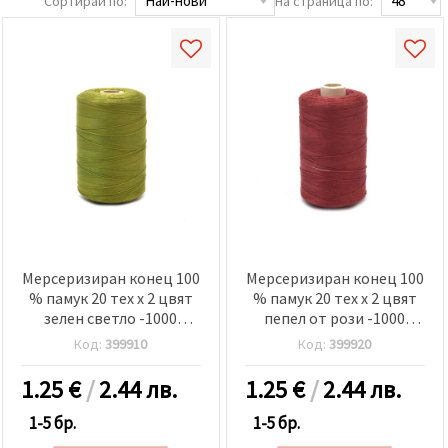
Сортирай по:
На страница по:
релевантно
съдържание
и реклами,
включително
с помощта
на наши
партньори
за анализ
и
маркетинг.
Можеш да
се
съгласиш
да
използваме
всички
"бисквитки"
Мерсеризиран конец 100
Мерсеризиран конец 100
като
% памук 20 тех x 2 цвят
% памук 20 тех x 2 цвят
натиснеш
зелен светло -1000
пепел от рози -1000
"Приеми
метра
метра
всички!"
Код:
399910
Код:
399920
или да
посочиш
1.25
€
/
2.44 лв.
1.25
€
/
2.44 лв.
предпочитанията
си в
"Настройки",
1-5 бр.
1-5 бр.
като