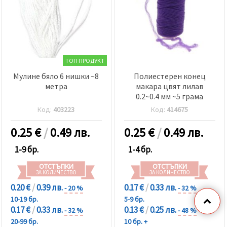
ТОП ПРОДУКТ
Мулине бяло 6 нишки ~8
Полиестерен конец
метра
макара цвят лилав
0.2~0.4 мм ~5 грама
Код:
403223
Код:
414675
0.25
€
/
0.49 лв.
0.25
€
/
0.49 лв.
1-9 бр.
1-4 бр.
ОТСТЪПКИ
ОТСТЪПКИ
ЗА КОЛИЧЕСТВО
ЗА КОЛИЧЕСТВО
0.20 €
/
0.39 лв.
0.17 €
/
0.33 лв.
- 20 %
- 32 %
10-19 бр.
5-9 бр.
0.17 €
/
0.33 лв.
0.13 €
/
0.25 лв.
- 32 %
- 48 %
20-99 бр.
10 бр. +