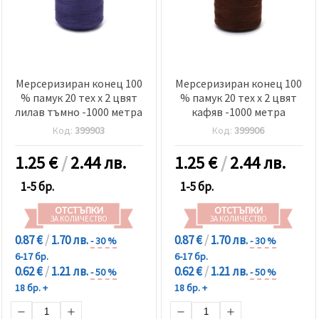
Мерсеризиран конец 100
Мерсеризиран конец 100
% памук 20 тех x 2 цвят
% памук 20 тех x 2 цвят
лилав тъмно -1000 метра
кафяв -1000 метра
Код:
399903
Код:
399906
1.25
€
/
2.44 лв.
1.25
€
/
2.44 лв.
1-5 бр.
1-5 бр.
ОТСТЪПКИ
ОТСТЪПКИ
ЗА КОЛИЧЕСТВО
ЗА КОЛИЧЕСТВО
0.87 €
/
1.70 лв.
0.87 €
/
1.70 лв.
- 30 %
- 30 %
6-17 бр.
6-17 бр.
0.62 €
/
1.21 лв.
0.62 €
/
1.21 лв.
- 50 %
- 50 %
18 бр. +
18 бр. +