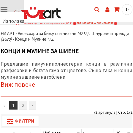
0
Използваме
Безплатна доставка за поръчки над 60 €
088 400 0332 и 088 400 0337
бисквитки
ЕМ АРТ
›
Аксесоари за бижута и низане
(4212)
›
Шнурове и прежди
🍪
(1620)
›
Конци и Мулине
(72)
Използваме
бисквитки
КОНЦИ И МУЛИНЕ ЗА ШИЕНЕ
и подобни
технологии,
за да
Предлагаме памучниполиестерни конци в различни
осигурим
правилната
разфасовки и богата гама от цветове. Също така и конци
работа на
мулине за шиене на гоблени
сайта, да
Виж повече
подобрим
твоето
изживяване
и, с твое
съгласие,
‹
1
2
›
да
анализираме
72 артикула | Стр. 1/2
трафика и
ФИЛТРИ
да
показваме
по-