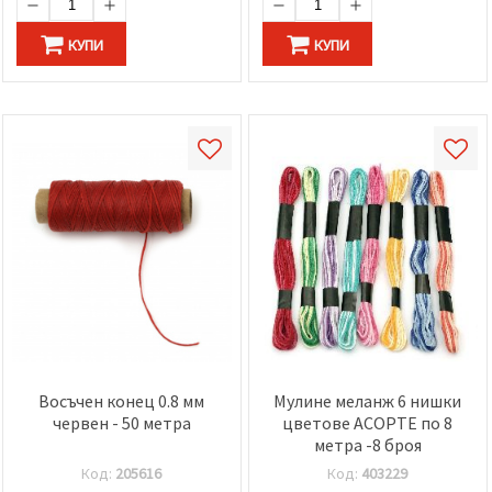
КУПИ
КУПИ
Восъчен конец 0.8 мм
Мулине меланж 6 нишки
червен - 50 метра
цветове АСОРТЕ по 8
метра -8 броя
Код:
205616
Код:
403229