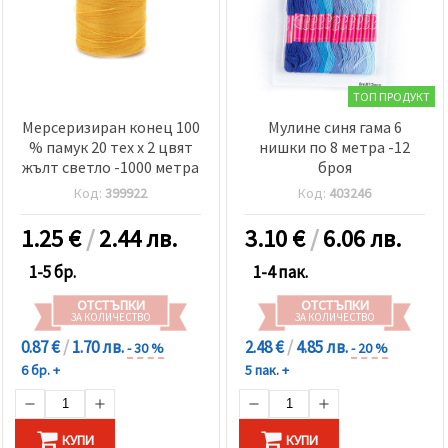
ТОП ПРОДУКТ
Мерсеризиран конец 100
Мулине синя гама 6
% памук 20 тех x 2 цвят
нишки по 8 метра -12
жълт светло -1000 метра
броя
Код:
399922
Код:
403246
1.25
€
/
2.44 лв.
3.10
€
/
6.06 лв.
1-5 бр.
1-4 пак.
ОТСТЪПКИ
ОТСТЪПКИ
ЗА КОЛИЧЕСТВО
ЗА КОЛИЧЕСТВО
0.87 €
/
1.70 лв.
2.48 €
/
4.85 лв.
- 30 %
- 20 %
6 бр. +
5 пак. +
КУПИ
КУПИ