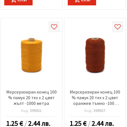
Мерсеризиран конец 100
Мерсеризиран конец 100
% памук 20 тех x 2 цвят
% памук 20 тех x 2 цвят
жълт -1000 метра
оранжев тъмно -1000
метра
Код:
399921
Код:
399927
1.25
€
/
2.44 лв.
1.25
€
/
2.44 лв.