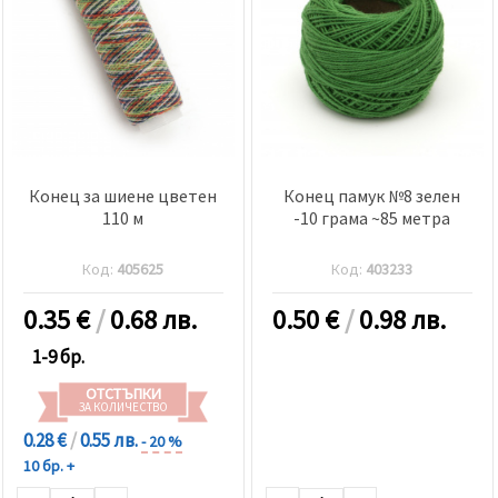
Конец за шиене цветен
Конец памук №8 зелен
110 м
-10 грама ~85 метра
Код:
405625
Код:
403233
0.35
€
/
0.68 лв.
0.50
€
/
0.98 лв.
1-9 бр.
ОТСТЪПКИ
ЗА КОЛИЧЕСТВО
0.28 €
/
0.55 лв.
- 20 %
10 бр. +