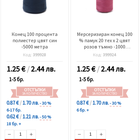
Конец 100 процента
Мерсеризиран конец 100
полиестер цвят син
% памук 20 тех x 2 цвят
-5000 метра
розов тъмно -1000
метра
Код:
399928
Код:
399924
1.25
€
/
2.44 лв.
1.25
€
/
2.44 лв.
1-5 бр.
1-5 бр.
ОТСТЪПКИ
ОТСТЪПКИ
ЗА КОЛИЧЕСТВО
ЗА КОЛИЧЕСТВО
0.87 €
/
1.70 лв.
0.87 €
/
1.70 лв.
- 30 %
- 30 %
6-17 бр.
6 бр. +
0.62 €
/
1.21 лв.
- 50 %
18 бр. +