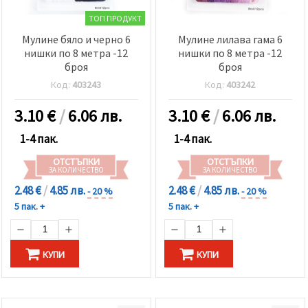
ТОП ПРОДУКТ
Мулине бяло и черно 6
Мулине лилава гама 6
нишки по 8 метра -12
нишки по 8 метра -12
броя
броя
Код:
403243
Код:
403242
3.10
€
/
6.06 лв.
3.10
€
/
6.06 лв.
1-4 пак.
1-4 пак.
ОТСТЪПКИ
ОТСТЪПКИ
ЗА КОЛИЧЕСТВО
ЗА КОЛИЧЕСТВО
2.48 €
/
4.85 лв.
2.48 €
/
4.85 лв.
- 20 %
- 20 %
5 пак. +
5 пак. +
КУПИ
КУПИ