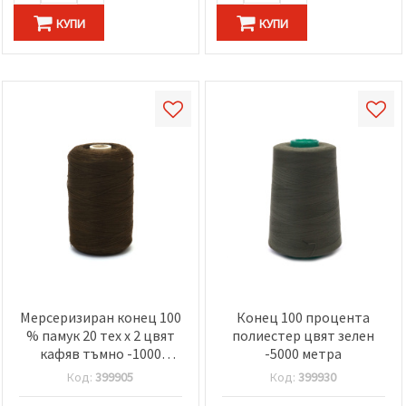
КУПИ
КУПИ
Мерсеризиран конец 100
Конец 100 процента
% памук 20 тех x 2 цвят
полиестер цвят зелен
кафяв тъмно -1000
-5000 метра
метра
Код:
399905
Код:
399930