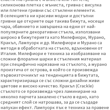
силиконова плетка с мъниста, гривна с висулка
или плетени гривни със стъклени елементи.
В селекцията ни красиви модни и достъпни
гривни ще откриете още такива бижута, носещи
чара, обаянието и завършека на едни от най-
популярните декоративни стъкла, използвани
широко в бижутерията като Милефиори, Мурано,
Кракъл, Лампуорк и др. Милефиори и Мурано са
методи в обработката на стъкло, вдъхновени от
Италия. Милефиори е техника за изобразяване на
сложни флорални шарки в стъкления материал
при специфично нарязване на стъклото, а мурано
произтича от острова, в който се произвежда
първоизточникът на тенденцията в бижутата,
характеризираща се със сложни дизайни живи
цветове и високо качество. Кракъл (Crackle)
стъклото се произвежда чрез ламиниране на
няколко парчета закалено стъкло в едно, като
средният слой се натрошава, за да се създаде
напукан ефект. Лампуорк пък е техника за правене