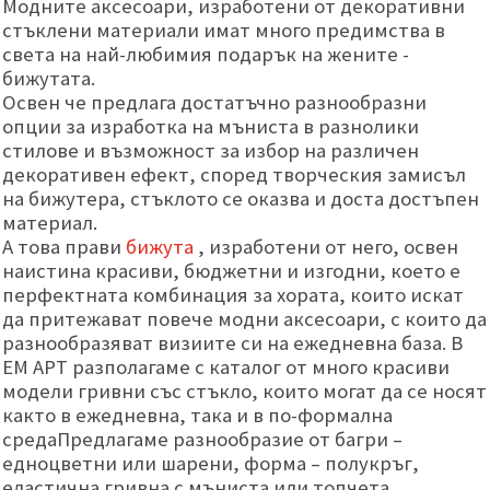
Модните аксесоари, изработени от декоративни
стъклени материали имат много предимства в
света на най-любимия подарък на жените -
бижутата.
Освен че предлага достатъчно разнообразни
опции за изработка на мъниста в разнолики
стилове и възможност за избор на различен
декоративен ефект, според творческия замисъл
на бижутера, стъклото се оказва и доста достъпен
материал.
А това прави
бижута
, изработени от него, освен
наистина красиви, бюджетни и изгодни, което е
перфектната комбинация за хората, които искат
да притежават повече модни аксесоари, с които да
разнообразяват визиите си на ежедневна база. В
ЕМ АРТ разполагаме с каталог от много красиви
модели гривни със стъкло, които могат да се носят
както в ежедневна, така и в по-формална
средаПредлагаме разнообразие от багри –
едноцветни или шарени, форма – полукръг,
еластична гривна с мъниста или топчета,