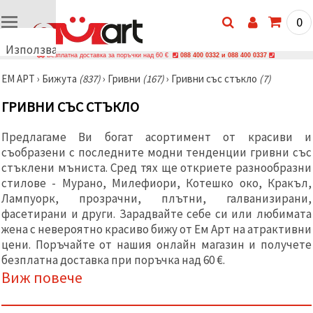
0
Използваме
Безплатна доставка за поръчки над 60 €
088 400 0332 и 088 400 0337
бисквитки
ЕМ АРТ
›
Бижутa
(837)
›
Гривни
(167)
›
Гривни със стъкло
(7)
🍪
Използваме
ГРИВНИ СЪС СТЪКЛО
бисквитки
и подобни
технологии,
Предлагаме Ви богат асортимент от красиви и
за да
съобразени с последните модни тенденции гривни със
осигурим
правилната
стъклени мъниста. Сред тях ще откриете разнообразни
работа на
стилове - Мурано, Милефиори, Котешко око, Кракъл,
сайта, да
подобрим
Лампуорк, прозрачни, плътни, галванизирани,
твоето
фасетирани и други. Зарадвайте себе си или любимата
изживяване
жена с невероятно красиво бижу от Ем Арт на атрактивни
и, с твое
съгласие,
цени. Поръчайте от нашия онлайн магазин и получете
да
безплатна доставка при поръчка над 60 €.
анализираме
Виж повече
трафика и
да
показваме
по-