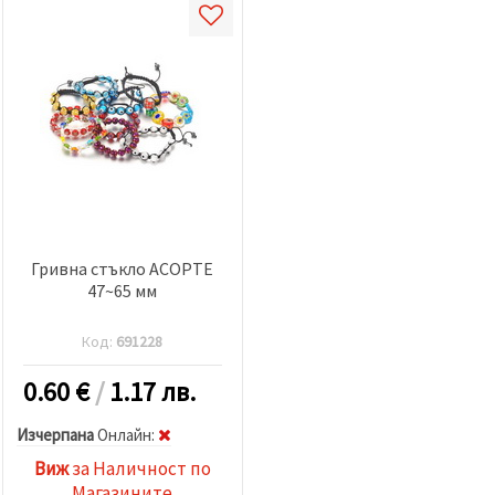
Гривна стъкло АСОРТЕ
47~65 мм
Код:
691228
0.60
€
/
1.17 лв.
Изчерпана
Oнлайн:
Виж
за Наличност по
Магазините