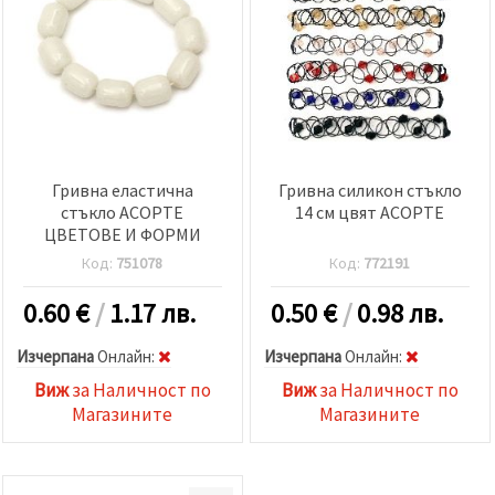
Гривна еластична
Гривна силикон стъкло
стъкло АСОРТЕ
14 см цвят АСОРТЕ
ЦВЕТОВЕ И ФОРМИ
Код:
751078
Код:
772191
0.60
€
/
1.17 лв.
0.50
€
/
0.98 лв.
Изчерпана
Oнлайн:
Изчерпана
Oнлайн:
Виж
за Наличност по
Виж
за Наличност по
Магазините
Магазините