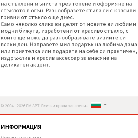
на стъклени мъниста чрез топене и оформяне на
стъклото в огън. Разнообразете стила си с красиви
гривни от стъкло още днес.
Само няколко клика ви делят от новите ви любими
модни бижута, изработени от красиво стъкло, с
които ще може да разнообразявате визиите си
всеки ден. Направете мил подарък на любима дама
или приятелка или подарете на себе си практичен,
издръжлив и красив аксесоар за внасяне на
деликатен акцент.
© 2004 - 2026 ЕМ АРТ. Всички права запазени..
ИНФОРМАЦИЯ