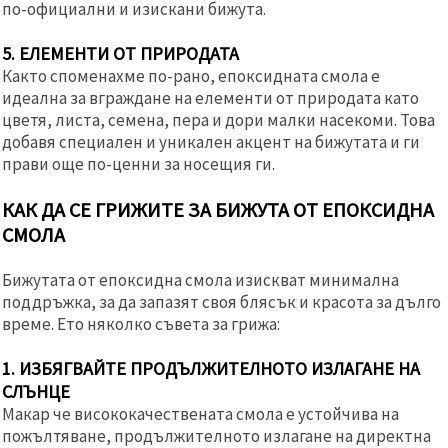
по-официални и изискани бижута.
5. ЕЛЕМЕНТИ ОТ ПРИРОДАТА
Както споменахме по-рано, епоксидната смола е
идеална за вграждане на елементи от природата като
цветя, листа, семена, пера и дори малки насекоми. Това
добавя специален и уникален акцент на бижутата и ги
прави още по-ценни за носещия ги.
КАК ДА СЕ ГРИЖИТЕ ЗА БИЖУТА ОТ ЕПОКСИДНА
СМОЛА
Бижутата от епоксидна смола изискват минимална
поддръжка, за да запазят своя блясък и красота за дълго
време. Ето няколко съвета за грижа:
1. ИЗБЯГВАЙТЕ ПРОДЪЛЖИТЕЛНОТО ИЗЛАГАНЕ НА
СЛЪНЦЕ
Макар че висококачествената смола е устойчива на
пожълтяване, продължителното излагане на директна