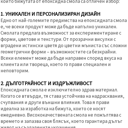
които бижутата от епоксидна смола са отличен избор:
1. УНИКАЛЕН И ПЕРСОНАЛИЗИРАН ДИЗАЙН
Едно от най-големите предимства на епоксидната смола
е, че всеки продукт може да бъде напълно уникален.
Смолата предлага възможност за експериментиране с
форми, цветове и текстури. От прозрачни висулки с
вградени истински цветя до цветни мъниста със сложни
геометрични форми – възможностите са безкрайни.
Всеки елемент може да бъде направен според вкуса на
клиента или твореца, което го прави специален и
неповторим.
2. ДЪЛГОТРАЙНОСТ И ИЗДРЪЖЛИВОСТ
Епоксидната смола е изключително здрав материал.
Когато се втвърди, тя става устойчива на надрасквания,
счупвания и други външни влияния. Това я прави
идеална за изработка на бижута, които се носят
ежедневно. Висококачествената смола не пожълтява с
времето и запазва своя блясък, което гарантира дълъг
живот на създадените украшения.