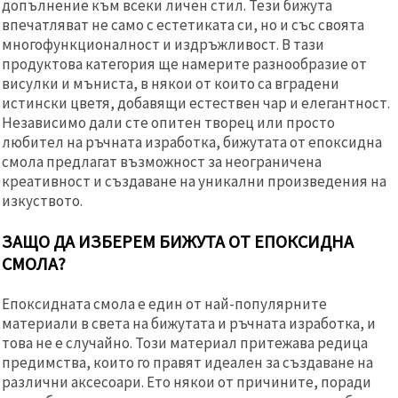
допълнение към всеки личен стил. Тези бижута
впечатляват не само с естетиката си, но и със своята
многофункционалност и издръжливост. В тази
продуктова категория ще намерите разнообразие от
висулки и мъниста, в някои от които са вградени
истински цветя, добавящи естествен чар и елегантност.
Независимо дали сте опитен творец или просто
любител на ръчната изработка, бижутата от епоксидна
смола предлагат възможност за неограничена
креативност и създаване на уникални произведения на
изкуството.
ЗАЩО ДА ИЗБЕРЕМ БИЖУТА ОТ ЕПОКСИДНА
СМОЛА?
Епоксидната смола е един от най-популярните
материали в света на бижутата и ръчната изработка, и
това не е случайно. Този материал притежава редица
предимства, които го правят идеален за създаване на
различни аксесоари. Ето някои от причините, поради