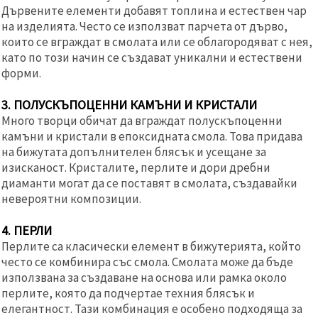
Дървените елементи добавят топлина и естествен чар
на изделията. Често се използват парчета от дърво,
които се вграждат в смолата или се облагородяват с нея,
като по този начин се създават уникални и естествени
форми.
3. ПОЛУСКЪПОЦЕННИ КАМЪНИ И КРИСТАЛИ
Много творци обичат да вграждат полускъпоценни
камъни и кристали в епоксидната смола. Това придава
на бижутата допълнителен блясък и усещане за
изисканост. Кристалите, перлите и дори дребни
диаманти могат да се поставят в смолата, създавайки
невероятни композиции.
4. ПЕРЛИ
Перлите са класически елемент в бижутерията, който
често се комбинира със смола. Смолата може да бъде
използвана за създаване на основа или рамка около
перлите, която да подчертае техния блясък и
елегантност. Тази комбинация е особено подходяща за