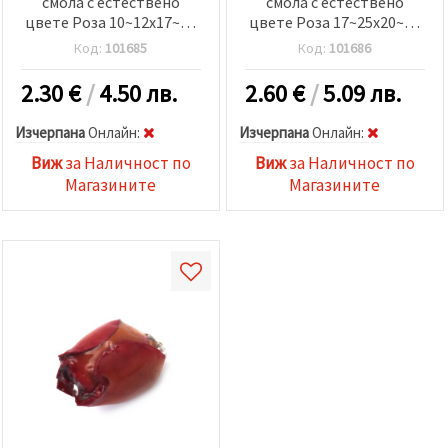
смола с естествено
смола с естествено
цвете Роза 10~12x17~19
цвете Роза 17~25x20~24
мм
мм цвят червен
Код:
101685
Код:
101686
2.30
€
/
4.50 лв.
2.60
€
/
5.09 лв.
Изчерпана
Oнлайн:
Изчерпана
Oнлайн:
Виж
за Наличност по
Виж
за Наличност по
Магазините
Магазините