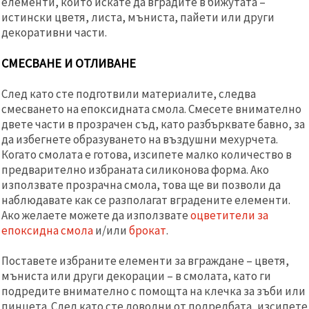
елементи, които искате да вградите в бижутата –
истински цветя, листа, мъниста, пайети или други
декоративни части.
СМЕСВАНЕ И ОТЛИВАНЕ
След като сте подготвили материалите, следва
смесването на епоксидната смола. Смесете внимателно
двете части в прозрачен съд, като разбърквате бавно, за
да избегнете образуването на въздушни мехурчета.
Когато смолата е готова, изсипете малко количество в
предварително избраната силиконова форма. Ако
използвате прозрачна смола, това ще ви позволи да
наблюдавате как се разполагат вградените елементи.
Ако желаете можете да използвате
оцветители за
епоксидна смола
и/или
брокат
.
Поставете избраните елементи за вграждане – цветя,
мъниста или други декорации – в смолата, като ги
подредите внимателно с помощта на клечка за зъби или
пинцета. След като сте доволни от подредбата, изсипете