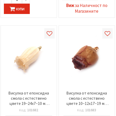
избереш
дадения
Виж
за Наличност по
вид
КУПИ
Магазините
"бисквитки"
и кликнеш
бутона
"Запази"
Приеми
всички
Настройки
на
бисквитките
Висулка от епоксидна
Висулка от епоксидна
смола с естествено
смола с естествено
цвете 19~24x7~10 мм
цвете 10~12x17~19 мм
Момина сълза
Роза
Код:
101682
Код:
101683