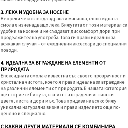
3. ЛЕКА И УДОБНА ЗА НОСЕНЕ
Въпреки че изглежда здрава и масивна, епоксидната
смола е изненадващо лека. Бижутата от този материал са
удобни за носене и не създават дискомфорт дори при
продължителна употреба. Това ги прави идеални за
всякакви случаи – от ежедневни аксесоари до специални
поводи.
4. ИДЕАЛНА ЗА ВГРАЖДАНЕ НА ЕЛЕМЕНТИ ОТ
ПРИРОДАТА
Епоксидната смола е известна със своето прозрачност и
кристална чистота, което я прави идеална за вграждане
на различни елементи от природата. В нашата категория
ще откриете бижута, в които са вградени истински
цветя, листа и дори мъх. Това придава на всяко бижу
уникална натурална визия и прави изделието още по-
ценено и специално.
С КАКВИ ДРУГИ МАТЕРИАЛИ СЕ КОМБИНИРА