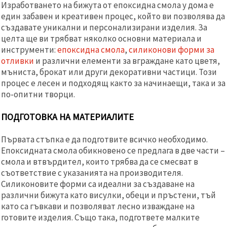
Изработването на бижута от епоксидна смола у дома е
един забавен и креативен процес, който ви позволява да
създавате уникални и персонализирани изделия. За
целта ще ви трябват няколко основни материала и
инструменти:
епоксидна смола
,
силиконови форми за
отливки
и различни елементи за вграждане като цветя,
мъниста, брокат или други декоративни частици. Този
процес е лесен и подходящ както за начинаещи, така и за
по-опитни творци.
ПОДГОТОВКА НА МАТЕРИАЛИТЕ
Първата стъпка е да подготвите всичко необходимо.
Епоксидната смола обикновено се предлага в две части –
смола и втвърдител, които трябва да се смесват в
съответствие с указанията на производителя.
Силиконовите форми са идеални за създаване на
различни бижута като висулки, обеци и пръстени, тъй
като са гъвкави и позволяват лесно изваждане на
готовите изделия. Също така, подгответе малките