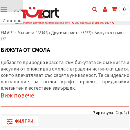
0
Използваме
Безплатна доставка за поръчки над 60 €
088 400 0332 и 088 400 0337
бисквитки
ЕМ АРТ
›
Мъниста
(12381)
›
Други мъниста
(1257)
›
Бижута от смола
🍪
(7)
Използваме
бисквитки
БИЖУТА ОТ СМОЛА
и подобни
технологии,
за да
Добавете природна красота към бижутата си с мъниста и
осигурим
правилната
висулки от епоксидна смола с вградени истински цветя,
работа на
които впечатляват със своята уникалност. Те са идеално
сайта, да
допълнение за всеки крафт проект, придавайки
подобрим
твоето
елегантен и естествен завършек.
изживяване
Виж повече
и, с твое
съгласие,
да
анализираме
7 артикула | Стр. 1/1
трафика и
да
ФИЛТРИ
показваме
по-