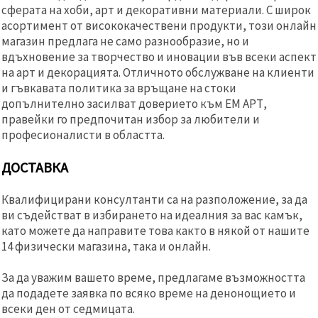
сферата на хоби, арт и декоративни материали. С широк
асортимент от висококачествени продукти, този онлайн
магазин предлага не само разнообразие, но и
вдъхновение за творчество и иновации във всеки аспект
на арт и декорацията. Отличното обслужване на клиенти
и гъвкавата политика за връщане на стоки
допълнително засилват доверието към ЕМ АРТ,
правейки го предпочитан избор за любители и
професионалисти в областта.
ДОСТАВКА
Квалифицирани консултанти са на разположение, за да
ви съдействат в избирането на идеалния за вас камък,
като можете да направите това както в някой от нашите
14 физически магазина, така и онлайн.
За да уважим вашето време, предлагаме възможността
да подадете заявка по всяко време на денонощието и
всеки ден от седмицата.