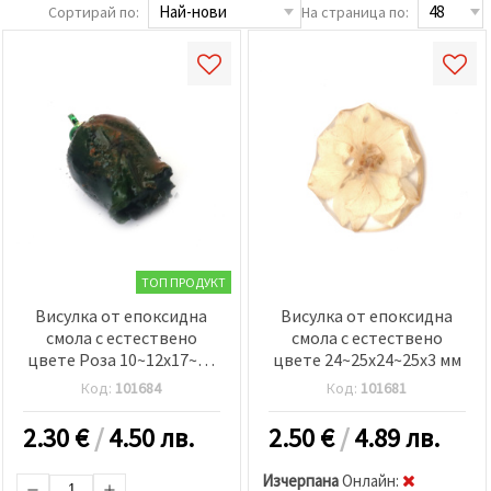
релевантно
Сортирай по:
На страница по:
съдържание
и реклами,
включително
с помощта
на наши
партньори
за анализ
и
маркетинг.
Можеш да
се
съгласиш
да
използваме
всички
ТОП ПРОДУКТ
"бисквитки"
Висулка от епоксидна
Висулка от епоксидна
като
натиснеш
смола с естествено
смола с естествено
"Приеми
цвете Роза 10~12x17~19
цвете 24~25x24~25x3 мм
всички!"
мм цвят зелен
или да
Код:
101684
Код:
101681
посочиш
предпочитанията
2.30
€
/
4.50 лв.
2.50
€
/
4.89 лв.
си в
"Настройки",
като
Изчерпана
Oнлайн: