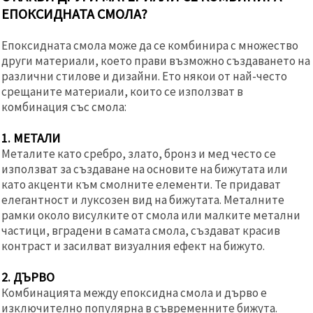
ЕПОКСИДНАТА СМОЛА?
Епоксидната смола може да се комбинира с множество
други материали, което прави възможно създаването на
различни стилове и дизайни. Ето някои от най-често
срещаните материали, които се използват в
комбинация със смола:
1. МЕТАЛИ
Металите като сребро, злато, бронз и мед често се
използват за създаване на основите на бижутата или
като акценти към смолните елементи. Те придават
елегантност и луксозен вид на бижутата. Металните
рамки около висулките от смола или малките метални
частици, вградени в самата смола, създават красив
контраст и засилват визуалния ефект на бижуто.
2. ДЪРВО
Комбинацията между епоксидна смола и дърво е
изключително популярна в съвременните бижута.