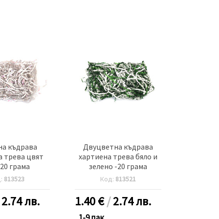
на къдрава
Двуцветна къдрава
а трева цвят
хартиена трева бяло и
-20 грама
зелено -20 грама
д:
813523
Код:
813521
/
2.74 лв.
1.40
€
/
2.74 лв.
1-9 пак.