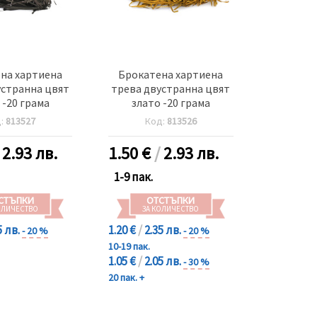
на хартиена
Брокатена хартиена
устранна цвят
трева двустранна цвят
 -20 грама
злато -20 грама
д:
813527
Код:
813526
/
2.93 лв.
1.50
€
/
2.93 лв.
1-9 пак.
СТЪПКИ
ОТСТЪПКИ
ОЛИЧЕСТВО
ЗА КОЛИЧЕСТВО
5 лв.
1.20 €
/
2.35 лв.
- 20 %
- 20 %
10-19 пак.
1.05 €
/
2.05 лв.
- 30 %
20 пак. +