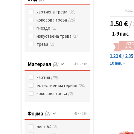
избереш
дадения
вид
Код
хартиена трева
(39)
"бисквитки"
и кликнеш
кокосова трева
(20)
1.50
€
/
бутона
гнездо
(2)
"Запази"
1-9 пак.
изкуствена трева
(1)
ОТС
трева
(1)
Приеми
ЗА КО
всички
1.20 €
/
2.35
Настройки
10 пак. +
Материал
(3)
Изчисти
на
бисквитките
хартия
(39)
естествен материал
(20)
кокосова трева
(2)
Форма
(2)
Изчисти
лист А4
(2)