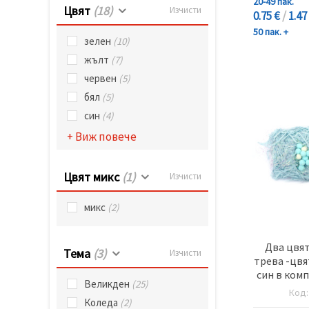
20-49 пак.
Цвят
(18)
Изчисти
0.75 €
/
1.47
50 пак. +
зелен
(10)
жълт
(7)
червен
(5)
бял
(5)
син
(4)
+ Виж повече
Цвят микс
(1)
Изчисти
микс
(2)
Два цвят
Тема
(3)
Изчисти
трева -цвя
син в комп
Великден
(25)
помпони
Код
Коледа
(2)