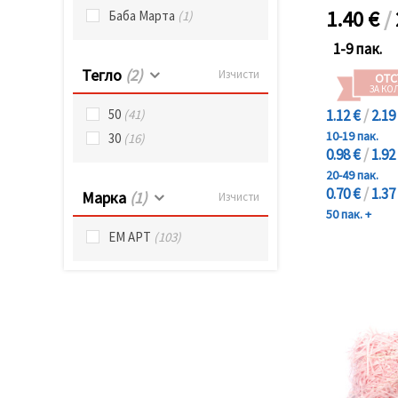
1.40
€
/
Баба Марта
(1)
1-9 пак.
Тегло
(2)
Изчисти
ОТС
ЗА КО
1.12 €
/
2.19
50
(41)
10-19 пак.
30
(16)
0.98 €
/
1.92
20-49 пак.
0.70 €
/
1.37
Марка
(1)
Изчисти
50 пак. +
ЕМ АРТ
(103)