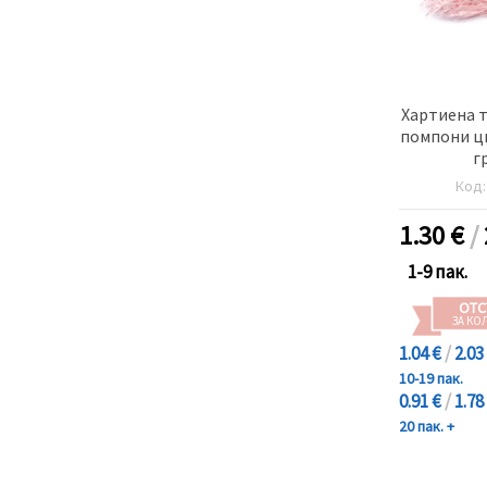
Хартиена т
помпони цв
г
Код
1.30
€
/
1-9 пак.
ОТС
ЗА КО
1.04 €
/
2.03
10-19 пак.
0.91 €
/
1.78
20 пак. +