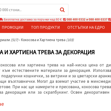
Безплатна доставка за поръчки над 60 €
088 400 0332 и 088 400 0337
ПРОМОЦИИ
ТОП ПРОДУКТИ
ОТСТЪПКИ НА ЕДРО
ериали
(517)
›
Кокосова и Хартиена трева
(103)
А И ХАРТИЕНА ТРЕВА ЗА ДЕКОРАЦИЯ
окосова или хартиена трева на най-ниска цена от ди
 към естествените материали за декорация. Използва
а подаръчни кошнички, за витрини и за цветарски аранж
щи възглавнички. Могат да вземат участие в миксмедия 
тове. При нас ще намерите и пресована, кокосова трева
а декорация или за скрапбукинг. Освен декоративен 
че