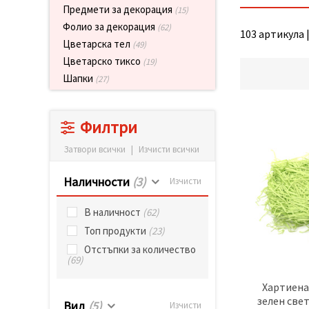
релевантно
Предмети за декорация
(15)
съдържание
Фолио за декорация
(62)
и реклами,
103 артикула |
включително
Цветарска тел
(49)
с помощта
Цветарско тиксо
на наши
(19)
партньори
Шапки
(27)
за анализ
и
маркетинг.
Можеш да
Филтри
се
съгласиш
Затвори всички
|
Изчисти всички
да
използваме
всички
Наличности
(3)
Изчисти
"бисквитки"
като
натиснеш
В наличност
(62)
"Приеми
Топ продукти
(23)
всички!"
или да
Отстъпки за количество
посочиш
(69)
предпочитанията
си в
Хартиена
"Настройки",
като
зелен свет
Вид
(5)
Изчисти