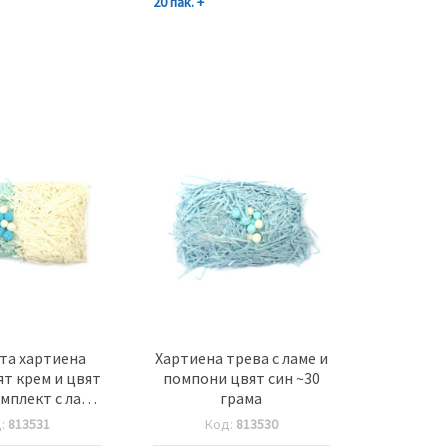
20 пак. +
та хартиена
Хартиена трева с ламе и
ят крем и цвят
помпони цвят син ~30
омплект с ламе
грама
ни ~30 грама
д:
813531
Код:
813530