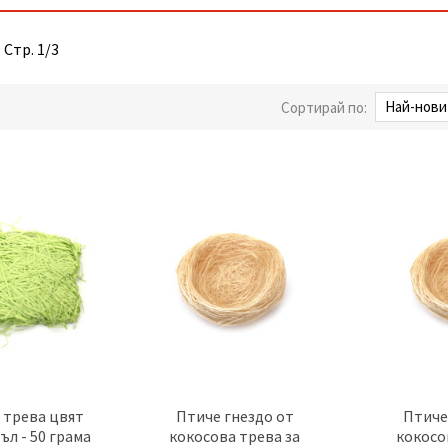
 Стр. 1/3
Сортирай по:
 трева цвят
Птиче гнездо от
Птиче
ъл - 50 грама
кокосова трева за
кокосо