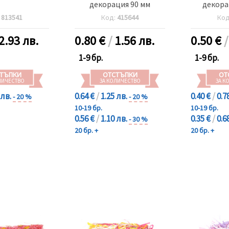
декорация 90 мм
декора
:
813541
Код:
415644
Ко
2.93 лв.
0.80
€
/
1.56 лв.
0.50
€
1-9 бр.
1-9 бр.
ТЪПКИ
ОТСТЪПКИ
ОТ
ЛИЧЕСТВО
ЗА КОЛИЧЕСТВО
ЗА К
 лв.
0.64 €
/
1.25 лв.
0.40 €
/
0.7
- 20 %
- 20 %
10-19 бр.
10-19 бр.
0.56 €
/
1.10 лв.
0.35 €
/
0.6
- 30 %
20 бр. +
20 бр. +