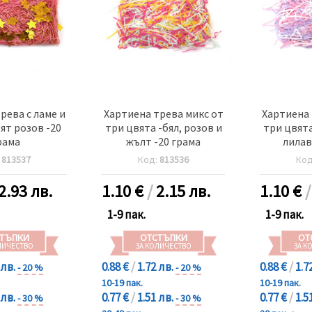
рева с ламе и
Хартиена трева микс от
Хартиена 
ят розов -20
три цвята -бял, розов и
три цвята
рама
жълт -20 грама
лилав
:
813537
Код:
813536
Ко
2.93 лв.
1.10
€
/
2.15 лв.
1.10
€
1-9 пак.
1-9 пак.
ТЪПКИ
ОТСТЪПКИ
ОТ
ЛИЧЕСТВО
ЗА КОЛИЧЕСТВО
ЗА К
 лв.
0.88 €
/
1.72 лв.
0.88 €
/
1.7
- 20 %
- 20 %
10-19 пак.
10-19 пак.
 лв.
0.77 €
/
1.51 лв.
0.77 €
/
1.5
- 30 %
- 30 %