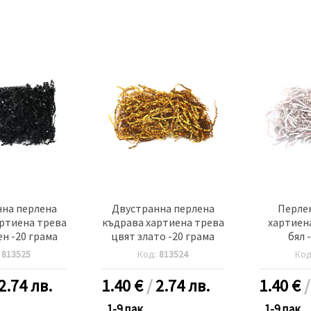
на перлена
Двустранна перлена
Перле
ртиена трева
къдрава хартиена трева
хартиен
н -20 грама
цвят злато -20 грама
бял 
:
813525
Код:
813524
Ко
2.74 лв.
1.40
€
/
2.74 лв.
1.40
€
1-9 пак.
1-9 пак.