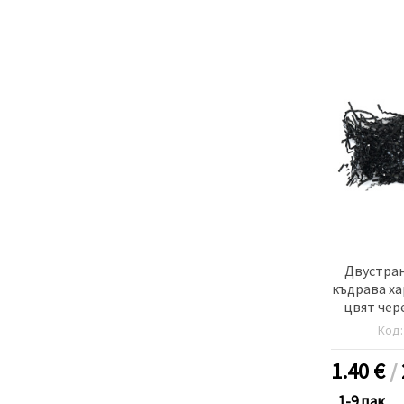
Двустран
къдрава ха
цвят чере
Код
1.40
€
/
1-9 пак.