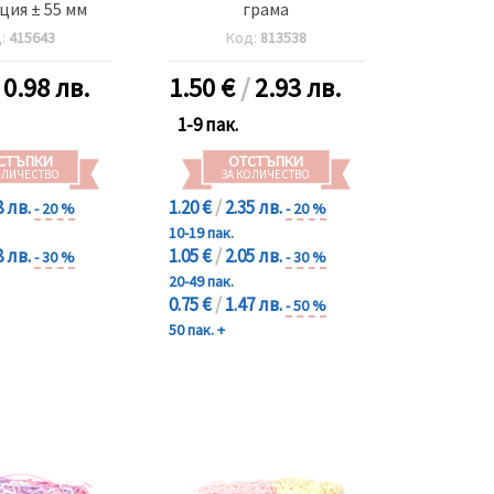
ция ± 55 мм
грама
д:
415643
Код:
813538
/
0.98 лв.
1.50
€
/
2.93 лв.
1-9 пак.
СТЪПКИ
ОТСТЪПКИ
ОЛИЧЕСТВО
ЗА КОЛИЧЕСТВО
8 лв.
1.20 €
/
2.35 лв.
- 20 %
- 20 %
10-19 пак.
8 лв.
1.05 €
/
2.05 лв.
- 30 %
- 30 %
20-49 пак.
0.75 €
/
1.47 лв.
- 50 %
50 пак. +