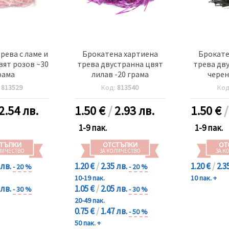
рева с ламе и
Брокатена хартиена
Брокате
ят розов ~30
трева двустранна цвят
трева дв
рама
лилав -20 грама
черен
:
813529
Код:
813540
Ко
2.54 лв.
1.50
€
/
2.93 лв.
1.50
€
1-9 пак.
1-9 пак.
ТЪПКИ
ОТСТЪПКИ
ОТ
ЛИЧЕСТВО
ЗА КОЛИЧЕСТВО
ЗА К
 лв.
1.20 €
/
2.35 лв.
1.20 €
/
2.3
- 20 %
- 20 %
10-19 пак.
10 пак. +
 лв.
1.05 €
/
2.05 лв.
- 30 %
- 30 %
20-49 пак.
0.75 €
/
1.47 лв.
- 50 %
50 пак. +