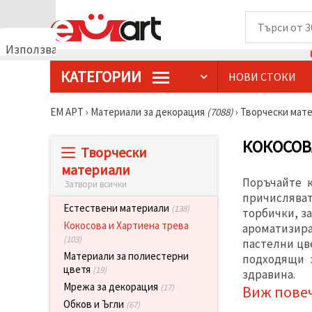
Използваме
бисквитки
КАТЕГОРИИ
НОВИ СТОКИ
🍪
Използваме
бисквитки
ЕМ АРТ
›
Материали за декорация
(7088)
›
Творчески мат
и подобни
технологии,
за да
КОКОСОВ
Творчески
осигурим
правилната
материали
работа на
Поръчайте к
Затвори всички
сайта, да
подобрим
причисляват
твоето
Естествени материали
(138)
торбички, з
изживяване
Кокосова и Хартиена трева
ароматизира
и, с твое
(103)
съгласие,
пастелни цве
да
Материали за полиестерни
подходящи з
анализираме
цветя
(19)
здравина.
трафика и
да
Мрежа за декорация
(17)
Виж пове
показваме
Обков и Ъгли
(67)
по-