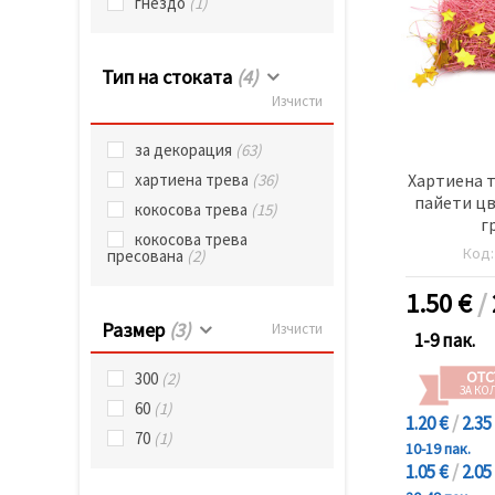
гнездо
(1)
Тип на стоката
(4)
Изчисти
за декорация
(63)
Хартиена т
хартиена трева
(36)
пайети цв
кокосова трева
(15)
г
кокосова трева
Код
пресована
(2)
1.50
€
/
Размер
(3)
Изчисти
1-9 пак.
ОТС
300
(2)
ЗА КО
60
(1)
1.20 €
/
2.35
70
(1)
10-19 пак.
1.05 €
/
2.05