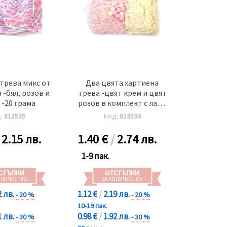
трева микс от
Два цвята хартиена
 -бял, розов и
трева -цвят крем и цвят
 -20 грама
розов в комплект с ламе
и помпони ~30 грама
д:
813535
Код:
813534
/
2.15 лв.
1.40
€
/
2.74 лв.
1-9 пак.
СТЪПКИ
ОТСТЪПКИ
ОЛИЧЕСТВО
ЗА КОЛИЧЕСТВО
2 лв.
1.12 €
/
2.19 лв.
- 20 %
- 20 %
10-19 пак.
1 лв.
0.98 €
/
1.92 лв.
- 30 %
- 30 %