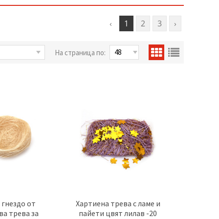
‹
1
2
3
›
На страница по:
 гнездо от
Хартиена трева с ламе и
ва трева за
пайети цвят лилав -20