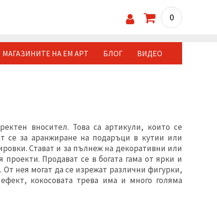
0
МАГАЗИНИТЕ НА ЕМ АРТ
БЛОГ
ВИДЕО
ректен вносител. Това са артикули, които се
т се за аранжиране на подаръци в кутии или
ировки. Стават и за пълнеж на декоративни или
проекти. Продават се в богата гама от ярки и
. От нея могат да се изрежат различни фигурки,
ефект, кокосовата трева има и много голяма