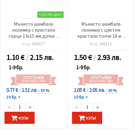
ТОП ПРОДУКТ
Мънисто шамбала
Мънисто шамбала
полимер с кристали
полимер с цветни
сърце 13x15 мм дупка 1
кристали топче 16 мм
мм дъга
дупка 3 мм
Код:
180117
Код:
180112
1.10
€
/
2.15 лв.
1.50
€
/
2.93 лв.
1-9 бр.
1-9 бр.
ОТСТЪПКИ
ОТСТЪПКИ
ЗА КОЛИЧЕСТВО
ЗА КОЛИЧЕСТВО
0.77 €
/
1.51 лв.
1.05 €
/
2.05 лв.
- 30 %
- 30 %
10 бр. +
10 бр. +
КУПИ
КУПИ