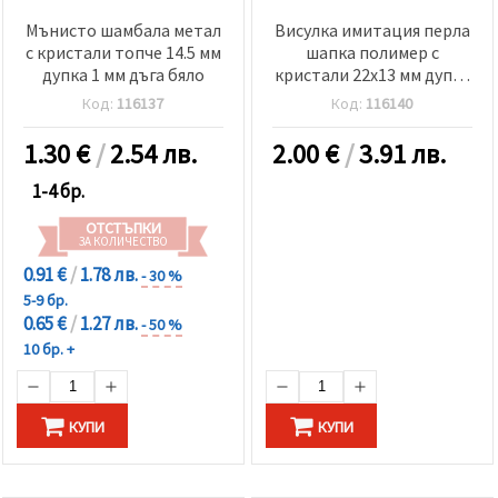
Мънисто шамбала метал
Висулка имитация перла
с кристали топче 14.5 мм
шапка полимер с
дупка 1 мм дъга бяло
кристали 22x13 мм дупка
2 мм
Код:
116137
Код:
116140
1.30
€
/
2.54 лв.
2.00
€
/
3.91 лв.
1-4 бр.
ОТСТЪПКИ
ЗА КОЛИЧЕСТВО
0.91 €
/
1.78 лв.
- 30 %
5-9 бр.
0.65 €
/
1.27 лв.
- 50 %
10 бр. +
КУПИ
КУПИ