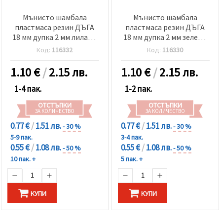
Мънисто шамбала
Мънисто шамбала
пластмаса резин ДЪГА
пластмаса резин ДЪГА
18 мм дупка 2 мм лилаво
18 мм дупка 2 мм зелено
-4 броя
-4 броя
Код:
116332
Код:
116330
1.10
€
/
2.15 лв.
1.10
€
/
2.15 лв.
1-4 пак.
1-2 пак.
ОТСТЪПКИ
ОТСТЪПКИ
ЗА КОЛИЧЕСТВО
ЗА КОЛИЧЕСТВО
0.77 €
/
1.51 лв.
0.77 €
/
1.51 лв.
- 30 %
- 30 %
5-9 пак.
3-4 пак.
0.55 €
/
1.08 лв.
0.55 €
/
1.08 лв.
- 50 %
- 50 %
10 пак. +
5 пак. +
КУПИ
КУПИ