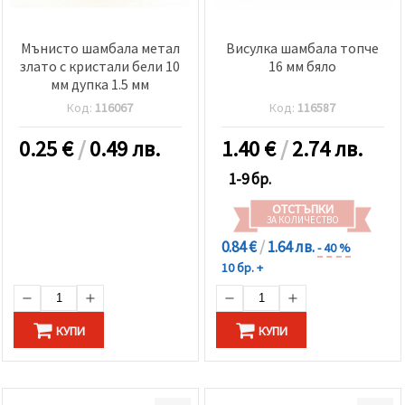
Мънисто шамбала метал
Висулка шамбала топче
злато с кристали бели 10
16 мм бяло
мм дупка 1.5 мм
Код:
116067
Код:
116587
0.25
€
/
0.49 лв.
1.40
€
/
2.74 лв.
1-9 бр.
ОТСТЪПКИ
ЗА КОЛИЧЕСТВО
0.84 €
/
1.64 лв.
- 40 %
10 бр. +
КУПИ
КУПИ