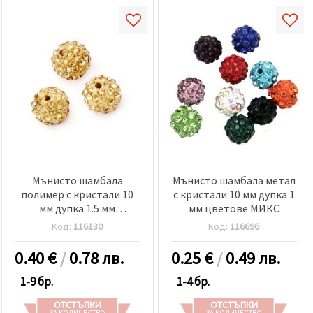
Мънисто шамбала
Мънисто шамбала метал
полимер с кристали 10
с кристали 10 мм дупка 1
мм дупка 1.5 мм
мм цветове МИКС
оранжево
Код:
116130
Код:
116696
0.40
€
/
0.78 лв.
0.25
€
/
0.49 лв.
1-9 бр.
1-4 бр.
ОТСТЪПКИ
ОТСТЪПКИ
ЗА КОЛИЧЕСТВО
ЗА КОЛИЧЕСТВО