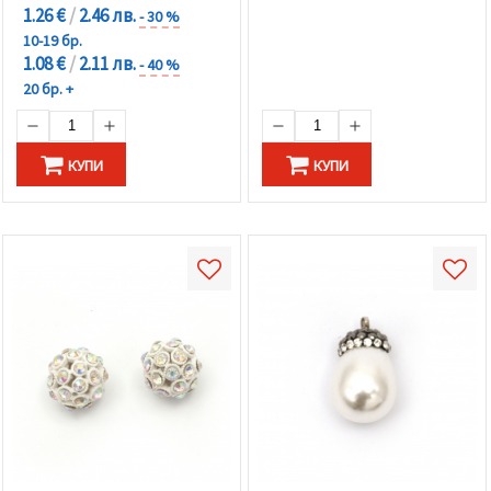
1.26 €
/
2.46 лв.
- 30 %
10-19 бр.
1.08 €
/
2.11 лв.
- 40 %
20 бр. +
КУПИ
КУПИ