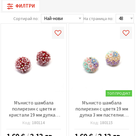
релевантно
ФИЛТРИ
съдържание
и реклами,
включително
Сортирай по:
На страница по:
с помощта
на наши
партньори
за анализ
и
маркетинг.
Можеш да
се
съгласиш
да
използваме
всички
"бисквитки"
като
натиснеш
ТОП ПРОДУКТ
"Приеми
Мънисто шамбала
Мънисто шамбала
всички!"
или да
полирезин с цветя и
полирезин с цветя 19 мм
посочиш
кристали 19 мм дупка 3
дупка 3 мм пастелни
предпочитанията
мм червено и бяло
цветове
си в
Код:
180114
Код:
180115
"Настройки",
като