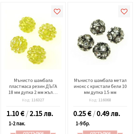
Мънисто шамбала
Мънисто шамбала метал
пластмаса резин ДЪГА
инокс с кристали бели 10
18 мм дупка 2 мм жълто
мм дупка 1.5 мм
-4 броя
Код:
116327
Код:
116068
1.10
€
/
2.15 лв.
0.25
€
/
0.49 лв.
1-2 пак.
1-9 бр.
ОТСТЪПКИ
ОТСТЪПКИ