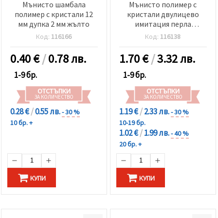
Мънисто шамбала
Мънисто полимер с
полимер с кристали 12
кристали двулицево
мм дупка 2 мм жълто
имитация перла
16x14.5x5.5 мм дупка 1мм
Код:
116166
Код:
116138
0.40
€
/
0.78 лв.
1.70
€
/
3.32 лв.
1-9 бр.
1-9 бр.
ОТСТЪПКИ
ОТСТЪПКИ
ЗА КОЛИЧЕСТВО
ЗА КОЛИЧЕСТВО
0.28 €
/
0.55 лв.
1.19 €
/
2.33 лв.
- 30 %
- 30 %
10 бр. +
10-19 бр.
1.02 €
/
1.99 лв.
- 40 %
20 бр. +
КУПИ
КУПИ