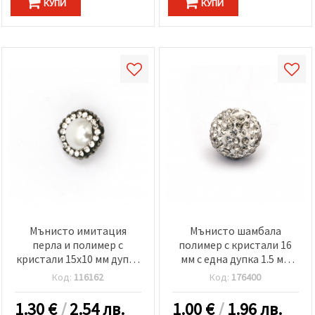
КУПИ
КУПИ
Мънисто имитация
Мънисто шамбала
перла и полимер с
полимер с кристали 16
кристали 15x10 мм дупка
мм с една дупка 1.5 мм
2 мм
бяло
Код:
116162
Код:
176400
1.30
€
/
2.54 лв.
1.00
€
/
1.96 лв.