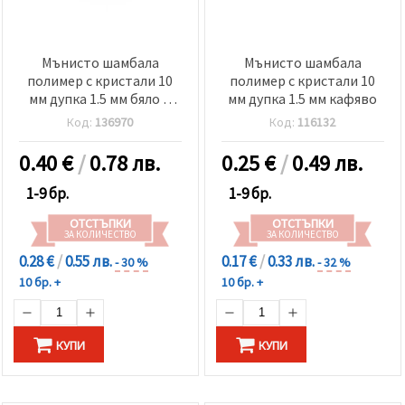
Мънисто шамбала
Мънисто шамбала
полимер с кристали 10
полимер с кристали 10
мм дупка 1.5 мм бяло и
мм дупка 1.5 мм кафяво
червено
Код:
136970
Код:
116132
0.40
€
/
0.78 лв.
0.25
€
/
0.49 лв.
1-9 бр.
1-9 бр.
ОТСТЪПКИ
ОТСТЪПКИ
ЗА КОЛИЧЕСТВО
ЗА КОЛИЧЕСТВО
0.28 €
/
0.55 лв.
0.17 €
/
0.33 лв.
- 30 %
- 32 %
10 бр. +
10 бр. +
КУПИ
КУПИ