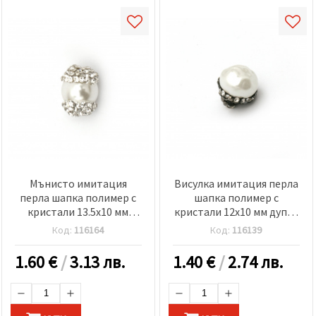
Мънисто имитация
Висулка имитация перла
перла шапка полимер с
шапка полимер с
кристали 13.5x10 мм
кристали 12x10 мм дупка
дупка 2 мм
1.5 мм
Код:
116164
Код:
116139
1.60
€
/
3.13 лв.
1.40
€
/
2.74 лв.