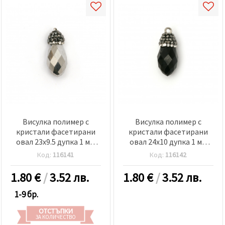
Висулка полимер с
Висулка полимер с
кристали фасетирани
кристали фасетирани
овал 23x9.5 дупка 1 мм
овал 24x10 дупка 1 мм
цвят графит
цвят черен
Код:
116141
Код:
116142
1.80
€
/
3.52 лв.
1.80
€
/
3.52 лв.
1-9 бр.
ОТСТЪПКИ
ЗА КОЛИЧЕСТВО