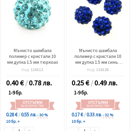
Мънисто шамбала
Мънисто шамбала
полимер с кристали 10
полимер с кристали 10
мм дупка 1.5 мм тюркоаз
мм дупка 1.5 мм синьо
тъмно
Код:
116112
Код:
116126
0.40
€
/
0.78 лв.
0.25
€
/
0.49 лв.
1-9 бр.
1-9 бр.
ОТСТЪПКИ
ОТСТЪПКИ
ЗА КОЛИЧЕСТВО
ЗА КОЛИЧЕСТВО
0.28 €
/
0.55 лв.
0.17 €
/
0.33 лв.
- 30 %
- 32 %
10 бр. +
10 бр. +