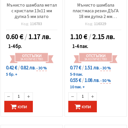
Мънисто шамбала метал
Мънисто шамбала
с кристали 13x11 мм
пластмаса резин ДЪГА
дупка 5 мм злато
18 мм дупка 2 мм
червено -4 броя
Код:
116783
Код:
116329
0.60
€
/
1.17 лв.
1.10
€
/
2.15 лв.
1-4 бр.
1-4 пак.
ОТСТЪПКИ
ОТСТЪПКИ
ЗА КОЛИЧЕСТВО
ЗА КОЛИЧЕСТВО
0.42 €
/
0.82 лв.
0.77 €
/
1.51 лв.
- 30 %
- 30 %
5 бр. +
5-9 пак.
0.55 €
/
1.08 лв.
- 50 %
10 пак. +
КУПИ
КУПИ