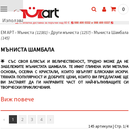
0
Използваме
Безплатна доставка за поръчки над 60 €
088 400 0332 и 088 400 0337
бисквитки
ЕМ АРТ
›
Мъниста
(12381)
›
Други мъниста
(1257)
›
Мъниста Шамбала
🍪
(145)
Използваме
бисквитки
МЪНИСТА ШАМБАЛА
и подобни
технологии,
за да
🌟 СЪС СВОЯ БЛЯСЪК И ВЕЛИЧЕСТВЕНОСТ, ТРУДНО МОЖЕ ДА НЕ
осигурим
ЗАБЕЛЕЖИТЕ МЪНИСТАТА ШАМБАЛА. ТЕ ИМАТ ГЛИНЕНА ИЛИ МЕТАЛНА
правилната
ОСНОВА, ОСЕЯНА С КРИСТАЛИ, КОИТО ХВЪРЛЯТ БЛЯСКАВИ ИСКРИ.
работа на
сайта, да
ТЯХНАТА ПОПУЛЯРНОСТ И ДОБРИТЕ ЦЕНИ, КОИТО ВИ ПРЕДЛАГАМЕ ЩЕ
подобрим
ВИ ЗАСТАВЯТ ДА ГИ НАПРАВИТЕ ЧАСТ ОТ НАЙ-ВЪЛНУВАЩИТЕ СИ
твоето
ТВОРЧЕСКИ ПРИКЛЮЧЕНИЯ.
изживяване
и, с твое
Виж повече
съгласие,
да
анализираме
трафика и
да
‹
1
2
3
4
›
показваме
145 артикула | Стр. 1/4
по-