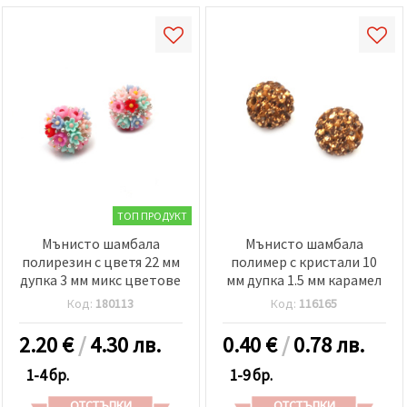
ТОП ПРОДУКТ
Мънисто шамбала
Мънисто шамбала
полирезин с цветя 22 мм
полимер с кристали 10
дупка 3 мм микс цветове
мм дупка 1.5 мм карамел
Код:
180113
Код:
116165
2.20
€
/
4.30 лв.
0.40
€
/
0.78 лв.
1-4 бр.
1-9 бр.
ОТСТЪПКИ
ОТСТЪПКИ