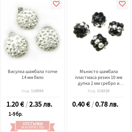
Висулка шамбала топче
Мънисто шамбала
14 мм бяло
пластмаса резин 10 мм
дупка 2 мм сребро и
черно -4 броя
Код:
116584
Код:
116326
1.20
€
/
2.35 лв.
0.40
€
/
0.78 лв.
1-9 бр.
ОТСТЪПКИ
ЗА КОЛИЧЕСТВО