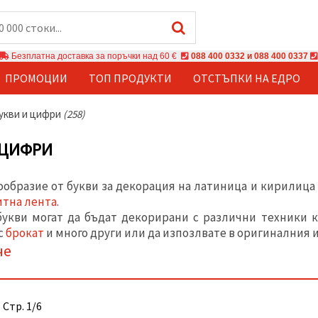
Безплатна доставка за поръчки над 60 €
088 400 0332 и 088 400 0337
ПРОМОЦИИ
ТОП ПРОДУКТИ
ОТСТЪПКИ НА ЕДРО
укви и цифри
(258)
 ЦИФРИ
ообразие от букви за декорация на латиница и кирилица
итна лента
.
укви могат да бъдат декорирани с различни техники к
с
брокат
и много други или да изпозлвате в оригиналния и
че
 Стр. 1/6