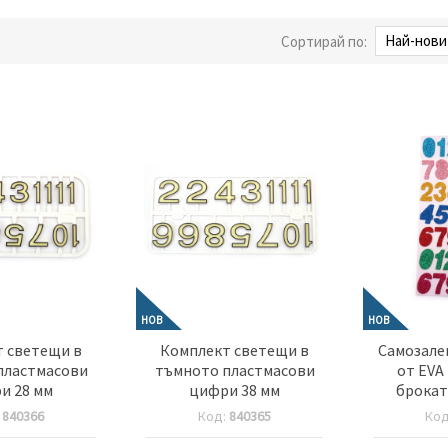
Сортирай по:
НОВ
НОВ
 светещи в
Комплект светещи в
Самозал
пластмасови
тъмното пластмасови
от EVA
и 28 мм
цифри 38 мм
брокат
цветни
:
840366
Код:
840365
Ко