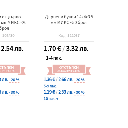
 от дърво
Дървени букви 14x4x3.5
5 мм МИКС -20
мм МИКС ~50 броя
броя
д:
102430
Код:
122087
/
2.54 лв.
1.70
€
/
3.32 лв.
1-4 пак.
СТЪПКИ
ОТСТЪПКИ
ОЛИЧЕСТВО
ЗА КОЛИЧЕСТВО
3 лв.
1.36 €
/
2.66 лв.
- 20 %
- 20 %
5-9 пак.
8 лв.
1.19 €
/
2.33 лв.
- 30 %
- 30 %
10 пак. +