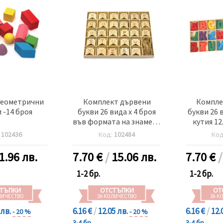
геометрични
Комплект дървени
Компле
 -14 броя
букви 26 вида x 4 броя
букви 26 в
във формата на знамена
кутия 12
с шнур в кутия 23x19x1.5
:
102436
Код:
102484
Ко
см
1.96 лв.
7.70
€
/
15.06 лв.
7.70
€
1-2 бр.
1-2 бр.
ТЪПКИ
ОТСТЪПКИ
ОТ
ЛИЧЕСТВО
ЗА КОЛИЧЕСТВО
ЗА К
 лв.
6.16 €
/
12.05 лв.
6.16 €
/
12.
- 20 %
- 20 %
3-4 бр.
3-4 бр.