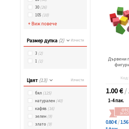
30
(26)
105
(10)
+ Виж повече
Размер дупка
(2)
Изчисти
3
(2)
Дървени 
1
(1)
фигури
Код
Цвят
(13)
Изчисти
1.00
€
/
бял
(125)
1-4 пак.
натурален
(40)
кафяв
(16)
ОТС
ЗА КО
зелен
(9)
0.80 €
/
1.56
злато
(9)
5-9 пак.