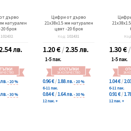
от дърво
Цифри от дърво
Цифри
мм натурален
21x38x1.5 мм натурален
21x38x1.
-20 броя
цвят -20 броя
:
102432
Код:
102431
Ко
2.54 лв.
1.20
€
/
2.35 лв.
1.30
€
1-5 пак.
1-5 пак.
ТЪПКИ
ОТСТЪПКИ
ОТ
ЛИЧЕСТВО
ЗА КОЛИЧЕСТВО
ЗА К
 лв.
0.96 €
/
1.88 лв.
1.04 €
/
2.0
- 20 %
- 20 %
6-11 пак.
6-11 пак.
 лв.
0.84 €
/
1.64 лв.
0.91 €
/
1.7
- 30 %
- 30 %
12 пак. +
12 пак. +