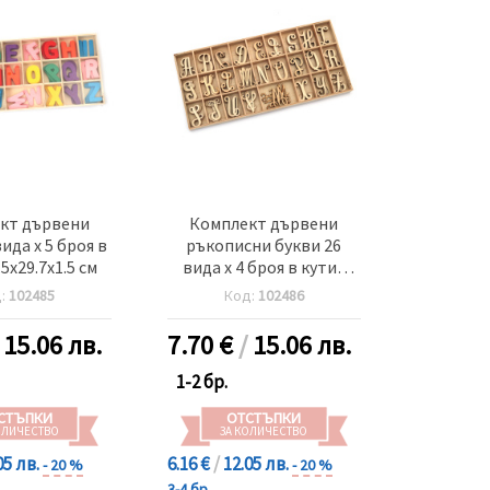
кт дървени
Комплект дървени
ида x 5 броя в
ръкописни букви 26
.5x29.7x1.5 см
вида x 4 броя в кутия
12.5x26.5x1.5 см
д:
102485
Код:
102486
/
15.06 лв.
7.70
€
/
15.06 лв.
1-2 бр.
СТЪПКИ
ОТСТЪПКИ
ОЛИЧЕСТВО
ЗА КОЛИЧЕСТВО
05 лв.
6.16 €
/
12.05 лв.
- 20 %
- 20 %
3-4 бр.