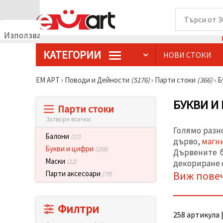
Използваме
бисквитки
КАТЕГОРИИ
НОВИ СТОКИ
🍪
Използваме
бисквитки
ЕМ АРТ
›
Поводи и Дейности
(5176)
›
Парти стоки
(366)
›
Б
и подобни
технологии,
за да
БУКВИ И
Парти стоки
осигурим
правилната
Затвори всички
работа на
Голямо разн
сайта, да
Балони
(17)
подобрим
дърво,
магн
твоето
Букви и цифри
(258)
Дървените б
изживяване
Маски
(12)
декориране 
и, с твое
съгласие,
Виж пове
Парти аксесоари
(79)
да
анализираме
трафика и
да
Филтри
показваме
258 артикула |
по-