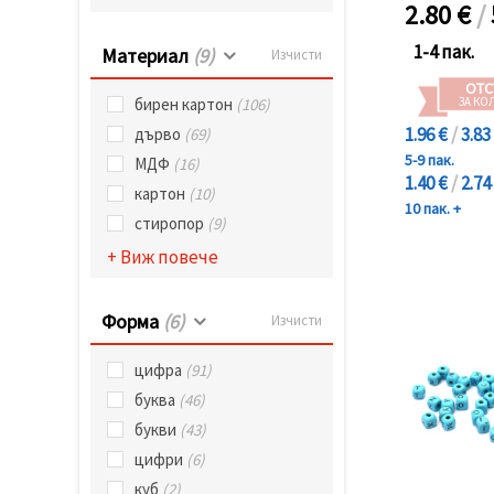
избереш
2.80
€
/
дадения
вид
1-4 пак.
Материал
(9)
"бисквитки"
Изчисти
и кликнеш
ОТС
бутона
ЗА КО
бирен картон
(106)
"Запази"
1.96 €
/
3.83
дърво
(69)
5-9 пак.
МДФ
(16)
Приеми
1.40 €
/
2.74
всички
картон
(10)
10 пак. +
стиропор
(9)
Настройки
на
+ Виж повече
бисквитките
Форма
(6)
Изчисти
цифра
(91)
буква
(46)
букви
(43)
цифри
(6)
куб
(2)