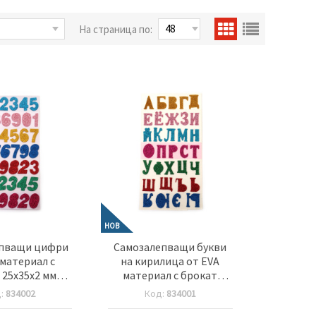
На страница по:
НОВ
епващи цифри
Самозалепващи букви
 материал с
на кирилица от EVA
 25x35x2 мм
материал с брокат
 -42 цифри
25x35x2 мм цветни -33
д:
834002
Код:
834001
букви