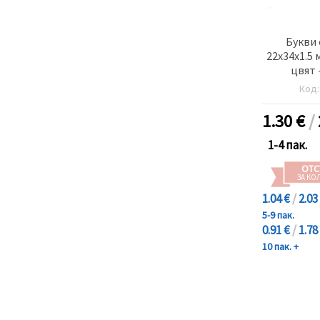
Букви 
22x34x1.5 
цвят 
Код
1.30
€
/
1-4 пак.
ОТС
ЗА КО
1.04 €
/
2.03
5-9 пак.
0.91 €
/
1.78
10 пак. +