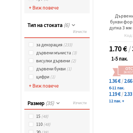
+ Виж повече
Дървени
букви форм
Тип на стоката
(6)
дупка 3 мм
Изчисти
броя ~
Код
за декорация
(233)
1.70
€
/
дървени мъниста
(3)
1-5 пак.
висулки дървени
(2)
ОТС
дървени букви
(1)
ЗА КО
цифри
(1)
1.36 €
/
2.66
+ Виж повече
6-11 пак.
1.19 €
/
2.33
12 пак. +
Размер
(35)
Изчисти
15
(48)
110
(48)
20
(38)