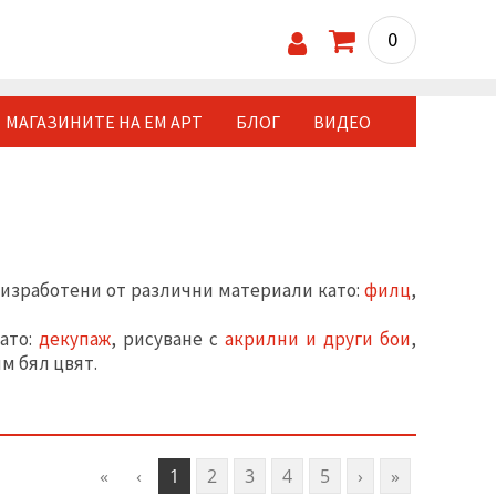
0
МАГАЗИНИТЕ НА ЕМ АРТ
БЛОГ
ВИДЕО
 изработени от различни материали като:
филц
,
ато:
декупаж
, рисуване с
акрилни и други бои
,
м бял цвят.
«
‹
1
2
3
4
5
›
»