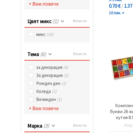
+ Виж повече
0.70 €
/
1.37
10 пак. +
Цвят микс
(1)
Изчисти
микс
(19)
Тема
(6)
Изчисти
за декорация
(6)
За декорация
(1)
Рожден ден
(1)
Коледа
(1)
Великден
(1)
Комплек
+ Виж повече
букви 26 в
кутия 8.
Код
Марка
(3)
Изчисти