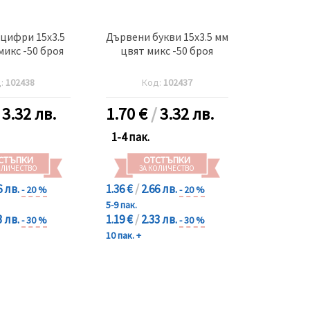
цифри 15x3.5
Дървени букви 15x3.5 мм
микс -50 броя
цвят микс -50 броя
д:
102438
Код:
102437
/
3.32 лв.
1.70
€
/
3.32 лв.
1-4 пак.
СТЪПКИ
ОТСТЪПКИ
ОЛИЧЕСТВО
ЗА КОЛИЧЕСТВО
6 лв.
1.36 €
/
2.66 лв.
- 20 %
- 20 %
5-9 пак.
3 лв.
1.19 €
/
2.33 лв.
- 30 %
- 30 %
10 пак. +