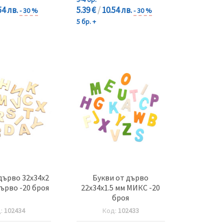
54 лв.
5.39 €
/
10.54 лв.
- 30 %
- 30 %
5 бр. +
дърво 32x34x2
Букви от дърво
ърво -20 броя
22x34x1.5 мм МИКС -20
броя
д:
102434
Код:
102433