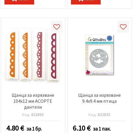
Щанца за изрязване
Щанца за изрязване
104x12 мм АСОРТЕ
9.4x9.4 мм птица
дантели
Код:
822883
Код:
822835
4.80
€
6.10
€
за 1 бр.
за 1 пак.