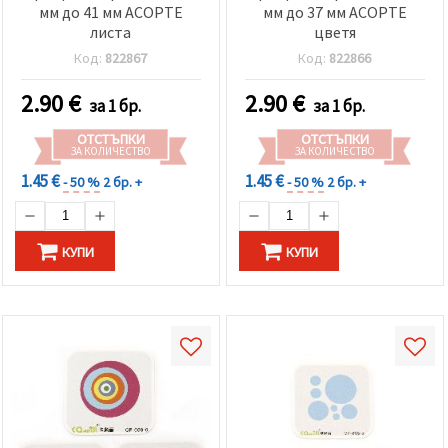
мм до 41 мм АСОРТЕ
мм до 37 мм АСОРТЕ
листа
цветя
Код:
822867
Код:
822866
2.90
€
2.90
€
за 1 бр.
за 1 бр.
ОТСТЪПКИ
ОТСТЪПКИ
ЗА КОЛИЧЕСТВО
ЗА КОЛИЧЕСТВО
1.45 €
1.45 €
- 50 %
2 бр. +
- 50 %
2 бр. +
КУПИ
КУПИ