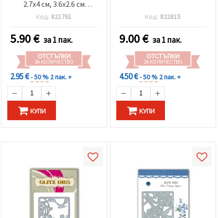
2.7x4 см, 3.6x2.6 см
животни
Код:
821761
Код:
822815
5.90
€
9.00
€
за 1 пак.
за 1 пак.
ОТСТЪПКИ
ОТСТЪПКИ
ЗА КОЛИЧЕСТВО
ЗА КОЛИЧЕСТВО
2.95 €
4.50 €
- 50 %
2 пак. +
- 50 %
2 пак. +
КУПИ
КУПИ