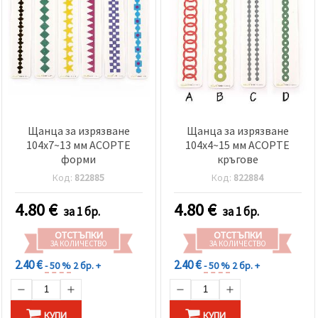
Щанца за изрязване
Щанца за изрязване
104x7~13 мм АСОРТЕ
104x4~15 мм АСОРТЕ
форми
кръгове
Код:
822885
Код:
822884
4.80
€
4.80
€
за 1 бр.
за 1 бр.
ОТСТЪПКИ
ОТСТЪПКИ
ЗА КОЛИЧЕСТВО
ЗА КОЛИЧЕСТВО
2.40 €
2.40 €
- 50 %
2 бр. +
- 50 %
2 бр. +
КУПИ
КУПИ