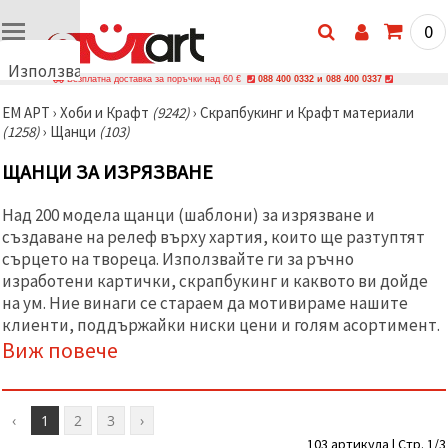
0
Използваме
Безплатна доставка за поръчки над 60 €
088 400 0332 и 088 400 0337
бисквитки
ЕМ АРТ
›
Хоби и Крафт
(9242)
›
Скрапбукинг и Крафт материали
🍪
(1258)
›
Щанци
(103)
Използваме
бисквитки
ЩАНЦИ ЗА ИЗРЯЗВАНЕ
и подобни
технологии,
за да
Над 200 модела щанци (шаблони) за изрязване и
осигурим
правилната
създаване на релеф върху хартия, които ще разтуптят
работа на
сърцето на твореца. Използвайте ги за ръчно
сайта, да
изработени картички, скрапбукинг и каквото ви дойде
подобрим
твоето
на ум. Ние винаги се стараем да мотивираме нашите
изживяване
клиенти, поддържайки ниски цени и голям асортимент.
и, с твое
Виж повече
съгласие,
да
анализираме
трафика и
да
‹
1
2
3
›
показваме
по-
103 артикула | Стр. 1/3