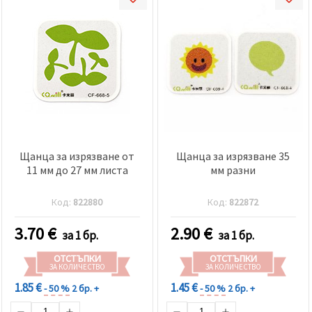
Щанца за изрязване от
Щанца за изрязване 35
11 мм до 27 мм листа
мм разни
Код:
822880
Код:
822872
3.70
€
2.90
€
за 1 бр.
за 1 бр.
ОТСТЪПКИ
ОТСТЪПКИ
ЗА КОЛИЧЕСТВО
ЗА КОЛИЧЕСТВО
1.85 €
1.45 €
- 50 %
2 бр. +
- 50 %
2 бр. +