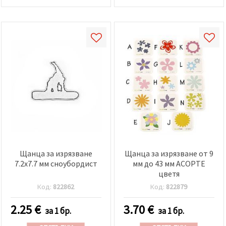
Щанца за изрязване
Щанца за изрязване от 9
7.2x7.7 мм сноубордист
мм до 43 мм АСОРТЕ
цветя
Код:
822862
Код:
822879
2.25
€
3.70
€
за 1 бр.
за 1 бр.