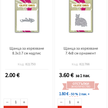
Щанца за изрязване
Щанца за изрязване
8.3x3.7 см надпис
7.4x8 см орнамент
Код:
821750
Код:
821766
2.00
€
3.60
€
за 1 пак.
ОТСТЪПКИ
ЗА КОЛИЧЕСТВО
1.80 €
- 50 %
2 пак. +