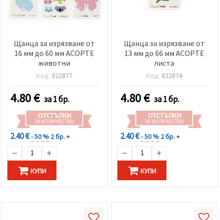
Щанца за изрязване от
Щанца за изрязване от
16 мм до 60 мм АСОРТЕ
13 мм до 66 мм АСОРТЕ
животни
листа
Код:
822877
Код:
822874
4.80
€
4.80
€
за 1 бр.
за 1 бр.
ОТСТЪПКИ
ОТСТЪПКИ
ЗА КОЛИЧЕСТВО
ЗА КОЛИЧЕСТВО
2.40 €
2.40 €
- 50 %
2 бр. +
- 50 %
2 бр. +
КУПИ
КУПИ