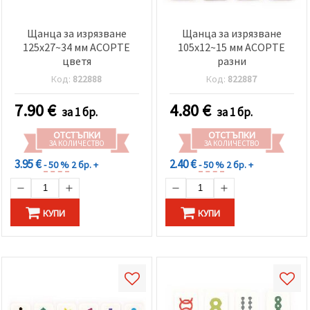
Щанца за изрязване
Щанца за изрязване
125x27~34 мм АСОРТЕ
105x12~15 мм АСОРТЕ
цветя
разни
Код:
822888
Код:
822887
7.90
€
4.80
€
за 1 бр.
за 1 бр.
ОТСТЪПКИ
ОТСТЪПКИ
ЗА КОЛИЧЕСТВО
ЗА КОЛИЧЕСТВО
3.95 €
2.40 €
- 50 %
2 бр. +
- 50 %
2 бр. +
КУПИ
КУПИ