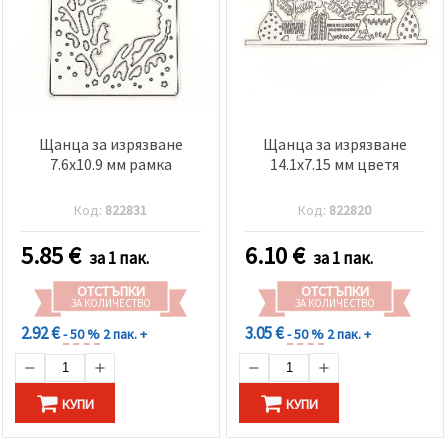
Щанца за изрязване
Щанца за изрязване
7.6x10.9 мм рамка
14.1x7.15 мм цветя
Код:
822831
Код:
822820
5.85
€
6.10
€
за 1 пак.
за 1 пак.
ОТСТЪПКИ
ОТСТЪПКИ
ЗА КОЛИЧЕСТВО
ЗА КОЛИЧЕСТВО
2.92 €
3.05 €
- 50 %
2 пак. +
- 50 %
2 пак. +
КУПИ
КУПИ