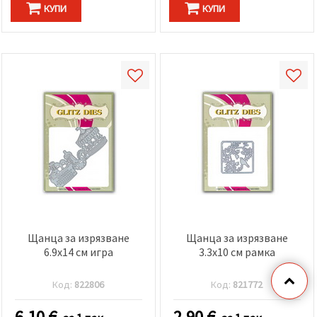
КУПИ
КУПИ
Щанца за изрязване
Щанца за изрязване
6.9x14 см игра
3.3x10 см рамка
Код:
822806
Код:
821772
6.10
€
2.90
€