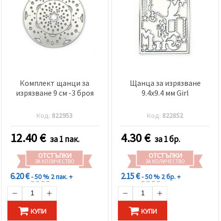
Комплект щанци за
Щанца за изрязване
изрязване 9 см -3 броя
9.4x9.4 мм Girl
Код:
822953
Код:
822852
12.40
€
4.30
€
за 1 пак.
за 1 бр.
ОТСТЪПКИ
ОТСТЪПКИ
ЗА КОЛИЧЕСТВО
ЗА КОЛИЧЕСТВО
6.20 €
2.15 €
- 50 %
2 пак. +
- 50 %
2 бр. +
КУПИ
КУПИ