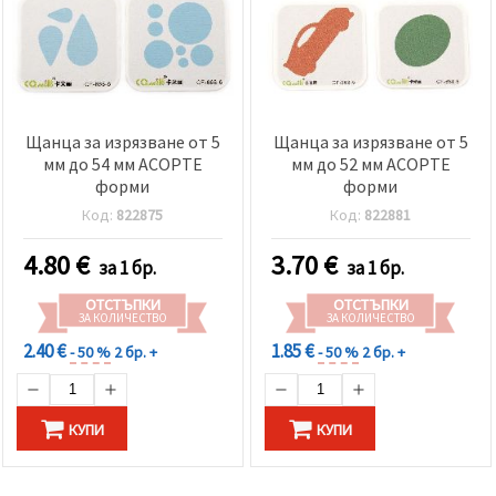
Щанца за изрязване от 5
Щанца за изрязване от 5
мм до 54 мм АСОРТЕ
мм до 52 мм АСОРТЕ
форми
форми
Код:
822875
Код:
822881
4.80
€
3.70
€
за 1 бр.
за 1 бр.
ОТСТЪПКИ
ОТСТЪПКИ
ЗА КОЛИЧЕСТВО
ЗА КОЛИЧЕСТВО
2.40 €
1.85 €
- 50 %
2 бр. +
- 50 %
2 бр. +
КУПИ
КУПИ