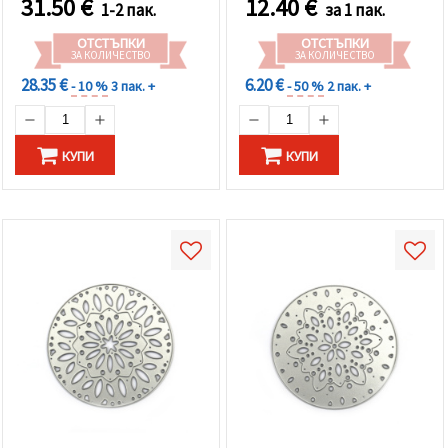
31.50
€
12.40
€
избереш
1-2 пак.
за 1 пак.
дадения
вид
ОТСТЪПКИ
ОТСТЪПКИ
"бисквитки"
ЗА КОЛИЧЕСТВО
ЗА КОЛИЧЕСТВО
и кликнеш
бутона
28.35 €
6.20 €
- 10 %
3 пак. +
- 50 %
2 пак. +
"Запази"
Приеми
КУПИ
КУПИ
всички
Настройки
на
бисквитките