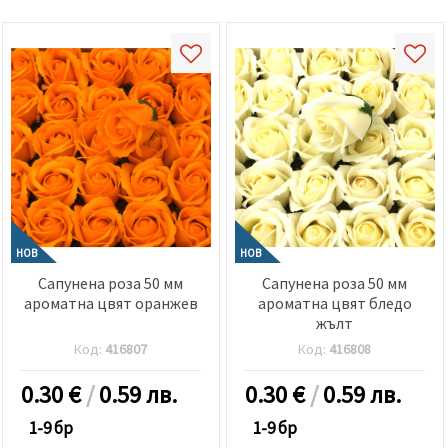
НОВ
НОВ
Сапунена роза 50 мм
Сапунена роза 50 мм
ароматна цвят оранжев
ароматна цвят бледо
жълт
Код:
416807
Код:
416808
0.30
€
/
0.59 лв.
0.30
€
/
0.59 лв.
1-9 бр
1-9 бр