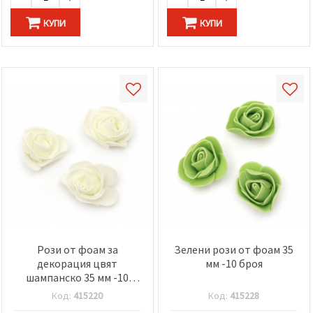
КУПИ
КУПИ
Рози от фоам за
Зелени рози от фоам 35
декорация цвят
мм -10 броя
шампанско 35 мм -10
броя
Код:
415220
Код:
415228