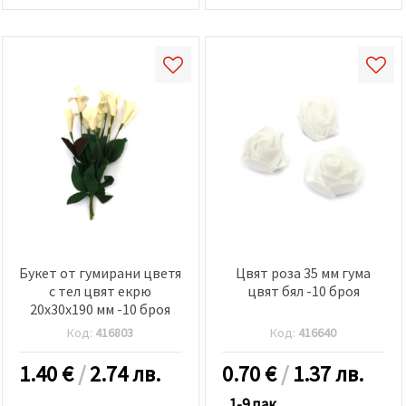
Букет от гумирани цветя
Цвят роза 35 мм гума
с тел цвят екрю
цвят бял -10 броя
20x30x190 мм -10 броя
Код:
416803
Код:
416640
1.40
€
/
2.74 лв.
0.70
€
/
1.37 лв.
1-9 пак.