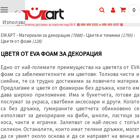
0
Използваме
Безплатна доставка за поръчки над 60 €
088 400 0332 и 088 400 0337
бисквитки
ЕМ АРТ
›
Материали за декорация
(7088)
›
Цветя и тичинки
(1795)
›
🍪
Цветя от фоам
(128)
Използваме
бисквитки
ЦВЕТЯ ОТ EVA ФОАМ ЗА ДЕКОРАЦИЯ
и подобни
технологии,
за да
Едно от най-големите преимущества на цветята от EVA
осигурим
правилната
фоам са забележителните им цветове. Толкова чисти и
работа на
сияйни, те са трудно достижими за повечето материи.
сайта, да
Предлагаме и цветя от фоамиран без дръжка, което им
подобрим
твоето
дава широко приложение. Има и букетчета, готови да
изживяване
послужат за украса, сватбени аксесоари и други. Когато
и, с твое
са без дръжка, гумираните цветчета обикновено се
съгласие,
да
използват за декориране на фиби, шноли, ластици за
анализираме
коса, чанти и играчки. Залепват се най-лесно с топъл
трафика и
да
силикон. Останалите, които имат телени дръжки, могат
показваме
да се увият около основа и да се направят на венци и
по-