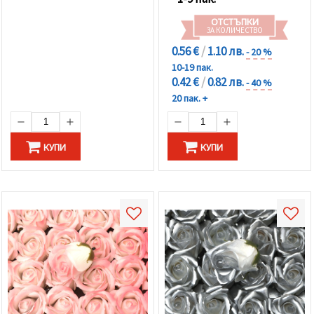
ОТСТЪПКИ
ЗА КОЛИЧЕСТВО
0.56 €
/
1.10 лв.
- 20 %
10-19 пак.
0.42 €
/
0.82 лв.
- 40 %
20 пак. +
КУПИ
КУПИ