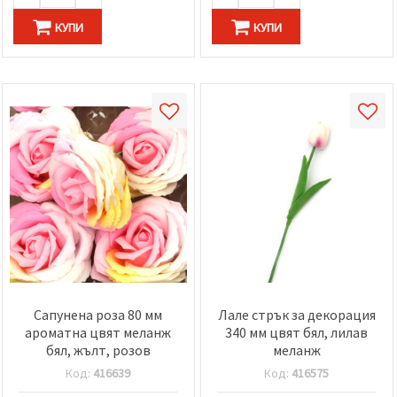
КУПИ
КУПИ
Сапунена роза 80 мм
Лале стрък за декорация
ароматна цвят меланж
340 мм цвят бял, лилав
бял, жълт, розов
меланж
Код:
416639
Код:
416575