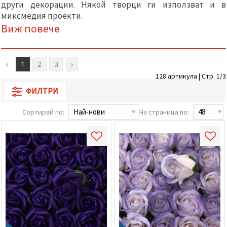
други декорации. Някой творци ги използват и в
релевантно
съдържание
миксмедия проекти.
и реклами,
Виж повече
включително
с помощта
на наши
партньори
за анализ
‹
1
2
3
›
и
128 артикула | Стр. 1/3
маркетинг.
Можеш да
ФИЛТРИ
се
съгласиш
Сортирай по:
На страница по:
да
използваме
всички
"бисквитки"
като
натиснеш
"Приеми
всички!"
или да
посочиш
предпочитанията
си в
"Настройки",
като