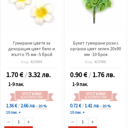
Гумирани цветя за
Букет гумирани рози с
декорация цвят бяло и
органза цвят зелен 20x90
жълто 75 мм -5 брой
мм -10 броя
Код:
415989
Код:
415988
1.70
€
/
3.32 лв.
0.90
€
/
1.76 лв.
1-9 пак.
1-9 пак.
ОТСТЪПКИ
ОТСТЪПКИ
ЗА КОЛИЧЕСТВО
ЗА КОЛИЧЕСТВО
1.36 €
/
2.66 лв.
0.72 €
/
1.41 лв.
- 20 %
- 20 %
10 пак. +
10 пак. +