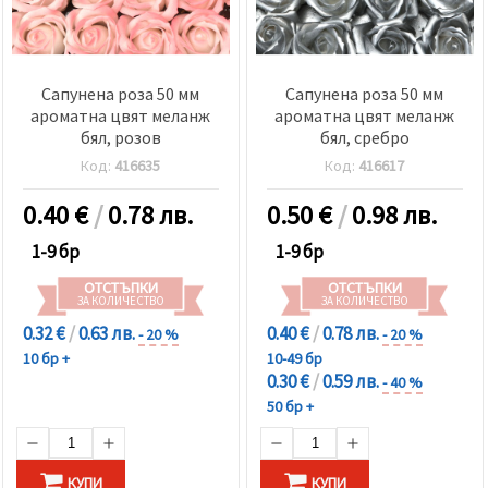
Сапунена роза 50 мм
Сапунена роза 50 мм
ароматна цвят меланж
ароматна цвят меланж
бял, розов
бял, сребро
Код:
416635
Код:
416617
0.40
€
/
0.78 лв.
0.50
€
/
0.98 лв.
1-9 бр
1-9 бр
ОТСТЪПКИ
ОТСТЪПКИ
ЗА КОЛИЧЕСТВО
ЗА КОЛИЧЕСТВО
0.32 €
/
0.63 лв.
0.40 €
/
0.78 лв.
- 20 %
- 20 %
10 бр +
10-49 бр
0.30 €
/
0.59 лв.
- 40 %
50 бр +
КУПИ
КУПИ