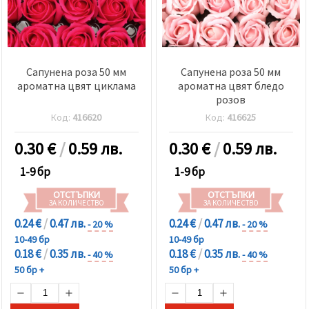
Сапунена роза 50 мм
Сапунена роза 50 мм
ароматна цвят циклама
ароматна цвят бледо
розов
Код:
416620
Код:
416625
0.30
€
/
0.59 лв.
0.30
€
/
0.59 лв.
1-9 бр
1-9 бр
ОТСТЪПКИ
ОТСТЪПКИ
ЗА КОЛИЧЕСТВО
ЗА КОЛИЧЕСТВО
0.24 €
/
0.47 лв.
0.24 €
/
0.47 лв.
- 20 %
- 20 %
10-49 бр
10-49 бр
0.18 €
/
0.35 лв.
0.18 €
/
0.35 лв.
- 40 %
- 40 %
50 бр +
50 бр +