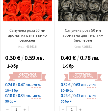
Сапунена роза 50 мм
Сапунена роза 50 мм
ароматна цвят тъмно
ароматна цвят меланж
оранжев
бял, черен
Код:
416616
Код:
416631
0.30
€
/
0.59 лв.
0.40
€
/
0.78 лв.
1-9 бр
1-9 бр
ОТСТЪПКИ
ОТСТЪПКИ
ЗА КОЛИЧЕСТВО
ЗА КОЛИЧЕСТВО
0.24 €
/
0.47 лв.
0.32 €
/
0.63 лв.
- 20 %
- 20 %
10-49 бр
10-49 бр
0.18 €
/
0.35 лв.
0.24 €
/
0.47 лв.
- 40 %
- 40 %
50 бр +
50 бр +