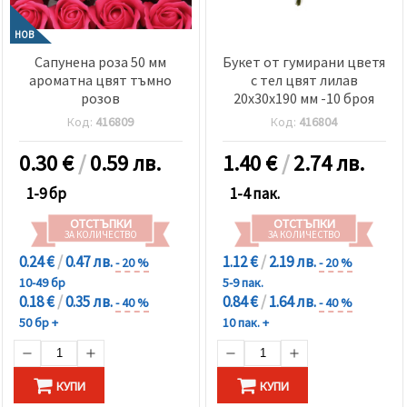
НОВ
Сапунена роза 50 мм
Букет от гумирани цветя
ароматна цвят тъмно
с тел цвят лилав
розов
20x30x190 мм -10 броя
Код:
416809
Код:
416804
0.30
€
/
0.59 лв.
1.40
€
/
2.74 лв.
1-9 бр
1-4 пак.
ОТСТЪПКИ
ОТСТЪПКИ
ЗА КОЛИЧЕСТВО
ЗА КОЛИЧЕСТВО
0.24 €
/
0.47 лв.
1.12 €
/
2.19 лв.
- 20 %
- 20 %
10-49 бр
5-9 пак.
0.18 €
/
0.35 лв.
0.84 €
/
1.64 лв.
- 40 %
- 40 %
50 бр +
10 пак. +
КУПИ
КУПИ