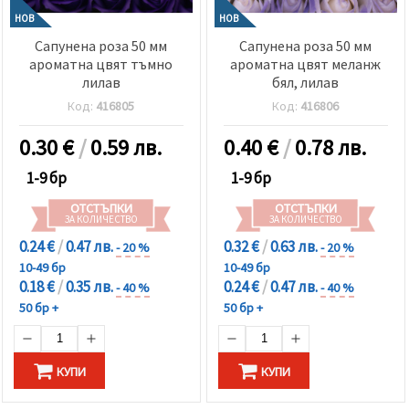
избереш
дадения
НОВ
НОВ
вид
Сапунена роза 50 мм
Сапунена роза 50 мм
"бисквитки"
и кликнеш
ароматна цвят тъмно
ароматна цвят меланж
бутона
лилав
бял, лилав
"Запази"
Код:
416805
Код:
416806
Приеми
0.30
€
/
0.59 лв.
0.40
€
/
0.78 лв.
всички
1-9 бр
1-9 бр
Настройки
ОТСТЪПКИ
ОТСТЪПКИ
на
ЗА КОЛИЧЕСТВО
ЗА КОЛИЧЕСТВО
бисквитките
0.24 €
/
0.47 лв.
0.32 €
/
0.63 лв.
- 20 %
- 20 %
10-49 бр
10-49 бр
0.18 €
/
0.35 лв.
0.24 €
/
0.47 лв.
- 40 %
- 40 %
50 бр +
50 бр +
КУПИ
КУПИ