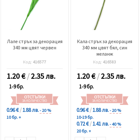
Лале стрък за декорация
Кала стрък за декорация
340 мм цвят червен
340 мм цвят бял, син
меланж
Код:
416577
Код:
416583
1.20
€
/
2.35 лв.
1.20
€
/
2.35 лв.
1-9 бр.
1-9 бр.
ОТСТЪПКИ
ОТСТЪПКИ
ЗА КОЛИЧЕСТВО
ЗА КОЛИЧЕСТВО
0.96 €
/
1.88 лв.
0.96 €
/
1.88 лв.
- 20 %
- 20 %
10 бр. +
10-19 бр.
0.72 €
/
1.41 лв.
- 40 %
20 бр. +