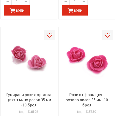
КУПИ
КУПИ
Гумирани рози с органза
Рози от фоам цвят
цвят тъмно розов 35 мм
розово лилав 35 мм -10
-10 броя
броя
Код:
416102
Код:
415330