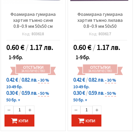
Фоамирана гумирана
Фоамирана гумирана
хартия тъмно синя
хартия тъмно лилава
0.8~0.9 мм 50x50 см
0.8~0.9 мм 50x50
Код:
803618
Код:
803617
0.60
€
/
1.17 лв.
0.60
€
/
1.17 лв.
1-9 бр.
1-9 бр.
ОТСТЪПКИ
ОТСТЪПКИ
ЗА КОЛИЧЕСТВО
ЗА КОЛИЧЕСТВО
0.42 €
/
0.82 лв.
0.42 €
/
0.82 лв.
- 30 %
- 30 %
10-49 бр.
10-49 бр.
0.30 €
/
0.59 лв.
0.30 €
/
0.59 лв.
- 50 %
- 50 %
50 бр. +
50 бр. +
КУПИ
КУПИ