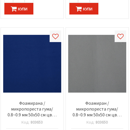
КУПИ
КУПИ
Фоамирана /
Фоамиран /
микропореста гума/
микропореста гума/
0.8~0.9 мм 50x50 см цвят
0.8~0.9 мм 50x50 см цвят
кралско синьо
сив
Код:
803653
Код:
803650