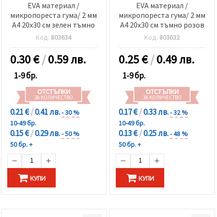
EVA материал /
EVA материал /
микропореста гума/ 2 мм
микропореста гума/ 2 мм
А4 20x30 см зелен тъмно
А4 20x30 см тъмно розов
Код:
803634
Код:
803632
0.30
€
/
0.59 лв.
0.25
€
/
0.49 лв.
1-9 бр.
1-9 бр.
ОТСТЪПКИ
ОТСТЪПКИ
ЗА КОЛИЧЕСТВО
ЗА КОЛИЧЕСТВО
0.21 €
/
0.41 лв.
0.17 €
/
0.33 лв.
- 30 %
- 32 %
10-49 бр.
10-49 бр.
0.15 €
/
0.29 лв.
0.13 €
/
0.25 лв.
- 50 %
- 48 %
50 бр. +
50 бр. +
КУПИ
КУПИ