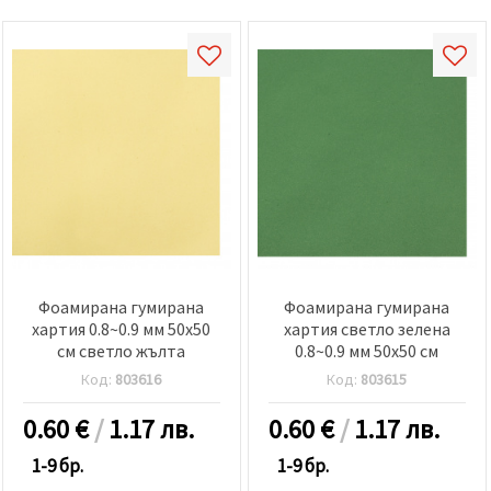
Фоамирана гумирана
Фоамирана гумирана
хартия 0.8~0.9 мм 50x50
хартия светло зелена
см светло жълта
0.8~0.9 мм 50x50 см
Код:
803616
Код:
803615
0.60
€
/
1.17 лв.
0.60
€
/
1.17 лв.
1-9 бр.
1-9 бр.