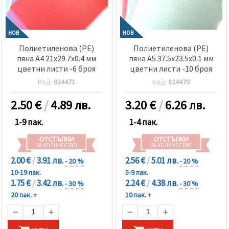
избереш
дадения
вид
"бисквитки"
и кликнеш
НОВ
НОВ
бутона
Полиетиленова (PE)
Полиетиленова (PE)
"Запази"
пяна А4 21x29.7x0.4 мм
пяна А5 37.5x23.5x0.1 мм
цветни листи -6 броя
цветни листи -10 броя
Приеми
Код:
824471
Код:
824470
всички
2.50
€
/
4.89 лв.
3.20
€
/
6.26 лв.
Настройки
на
1-9 пак.
1-4 пак.
бисквитките
ОТСТЪПКИ
ОТСТЪПКИ
ЗА КОЛИЧЕСТВО
ЗА КОЛИЧЕСТВО
2.00 €
/
3.91 лв.
2.56 €
/
5.01 лв.
- 20 %
- 20 %
10-19 пак.
5-9 пак.
1.75 €
/
3.42 лв.
2.24 €
/
4.38 лв.
- 30 %
- 30 %
20 пак. +
10 пак. +