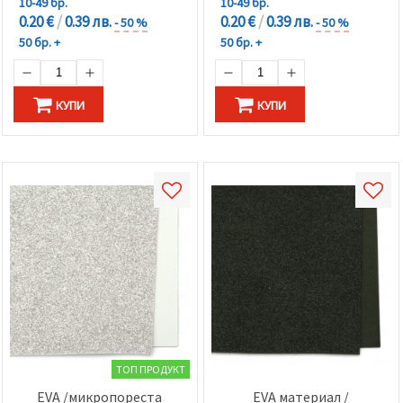
10-49 бр.
10-49 бр.
0.20 €
/
0.39 лв.
0.20 €
/
0.39 лв.
- 50 %
- 50 %
50 бр. +
50 бр. +
КУПИ
КУПИ
ТОП ПРОДУКТ
EVA /микропореста
EVA материал /