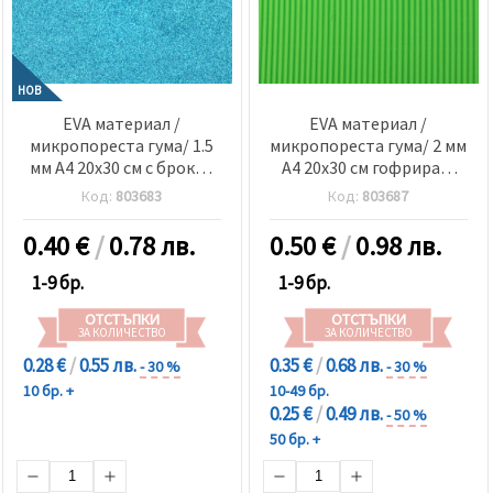
НОВ
EVA материал /
EVA материал /
микропореста гума/ 1.5
микропореста гума/ 2 мм
мм А4 20x30 см с брокат
А4 20x30 см гофриран,
светло син
светло зелен
Код:
803683
Код:
803687
0.40
€
/
0.78 лв.
0.50
€
/
0.98 лв.
1-9 бр.
1-9 бр.
ОТСТЪПКИ
ОТСТЪПКИ
ЗА КОЛИЧЕСТВО
ЗА КОЛИЧЕСТВО
0.28 €
/
0.55 лв.
0.35 €
/
0.68 лв.
- 30 %
- 30 %
10 бр. +
10-49 бр.
0.25 €
/
0.49 лв.
- 50 %
50 бр. +