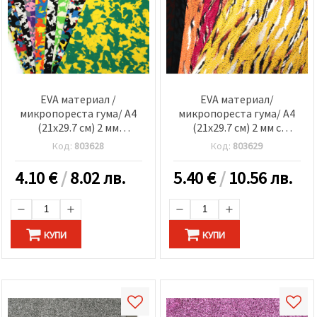
EVA материал /
EVA материал/
микропореста гума/ А4
микропореста гума/ А4
(21x29.7 см) 2 мм
(21x29.7 см) 2 мм с
камуфлажни цветове
текстилно покритие
Код:
803628
Код:
803629
-10 броя
имитиращо животински
шарки -10 броя
4.10
€
/
8.02 лв.
5.40
€
/
10.56 лв.
КУПИ
КУПИ