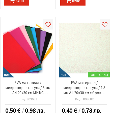
КУПИ
КУПИ
ТОП ПРОДУКТ
НОВ
НОВ
EVA материал /
EVA материал /
микропореста гума/ 5 мм
микропореста гума/ 1.5
А4 20x30 см МИКС
мм А4 20x30 см с брокат
цветове -1 лист
бял дъга
Код:
803681
Код:
803682
0.50
€
/
0.98 лв.
0.40
€
/
0.78 лв.