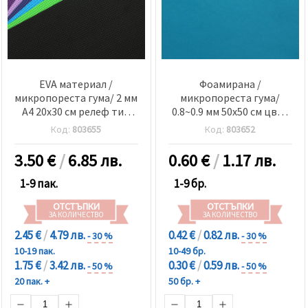
EVA материал /
Фоамирана /
микропореста гума/ 2 мм
микропореста гума/
А4 20x30 см релеф тип
0.8~0.9 мм 50x50 см цвят
мрежа микс цветове -10
небесно син
Код:
803655
Код:
803652
листа
3.50
€
/
6.85 лв.
0.60
€
/
1.17 лв.
1-9 пак.
1-9 бр.
ОТСТЪПКИ
ОТСТЪПКИ
ЗА КОЛИЧЕСТВО
ЗА КОЛИЧЕСТВО
2.45 €
/
4.79 лв.
0.42 €
/
0.82 лв.
- 30 %
- 30 %
10-19 пак.
10-49 бр.
1.75 €
/
3.42 лв.
0.30 €
/
0.59 лв.
- 50 %
- 50 %
20 пак. +
50 бр. +