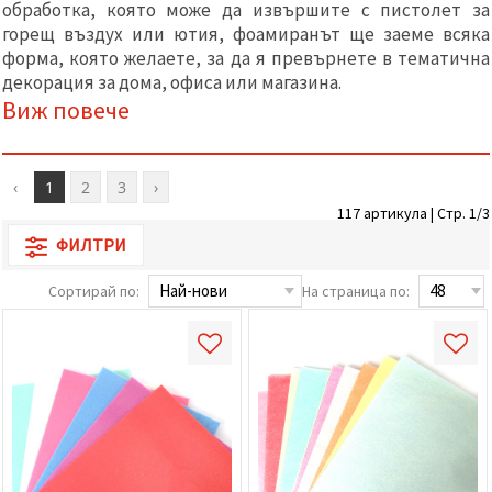
обработка, която може да извършите с пистолет за
релевантно
съдържание
горещ въздух или ютия, фоамиранът ще заеме всяка
и реклами,
форма, която желаете, за да я превърнете в тематична
включително
декорация за дома, офиса или магазина.
с помощта
на наши
Виж повече
партньори
за анализ
и
маркетинг.
‹
1
2
3
›
Можеш да
се
117 артикула | Стр. 1/3
съгласиш
ФИЛТРИ
да
използваме
всички
Сортирай по:
На страница по:
"бисквитки"
като
натиснеш
"Приеми
всички!"
или да
посочиш
предпочитанията
си в
"Настройки",
като