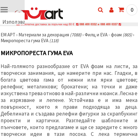
0
Използваме
Безплатна доставка за поръчки над 60 €
088 400 0332 и 088 400 0337
бисквитки
ЕМ АРТ
›
Материали за декорация
(7088)
›
Филц и EVA - фоам
(865)
›
🍪
Микропореста гума EVA
(118)
Използваме
бисквитки
МИКРОПОРЕСТА ГУМА EVA
и подобни
технологии,
за да
Най-голямото разнообразие от EVA фоам на листи, за
осигурим
правилната
творчески занимания, ще намерите при нас. Гладки, в
работа на
богата цветова гама от нежни или ярки цветове;
сайта, да
релефни; металикови; брокатени; на точки и даже
подобрим
твоето
изкуствена трева отново в най-различни нюанси. Лесна е
изживяване
за изрязване и лепене. Устойчива е и има мека
и, с твое
повърхност, което я прави подходяща за деца.
съгласие,
да
Дебелината и създава релефни фигурки за скрапбукинг
анализираме
проекти и картички. Разгледайте шаблоните и
трафика и
да
пънчовете, които предлагаме и ще се заредите с много
показваме
творчески идеи в тази посока. С лека термична
по-