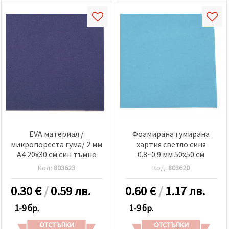
EVA материал /
Фоамирана гумирана
микропореста гума/ 2 мм
хартия светло синя
А4 20x30 см син тъмно
0.8~0.9 мм 50x50 см
Код:
803623
Код:
803620
0.30
€
/
0.59 лв.
0.60
€
/
1.17 лв.
1-9 бр.
1-9 бр.
ОТСТЪПКИ
ОТСТЪПКИ