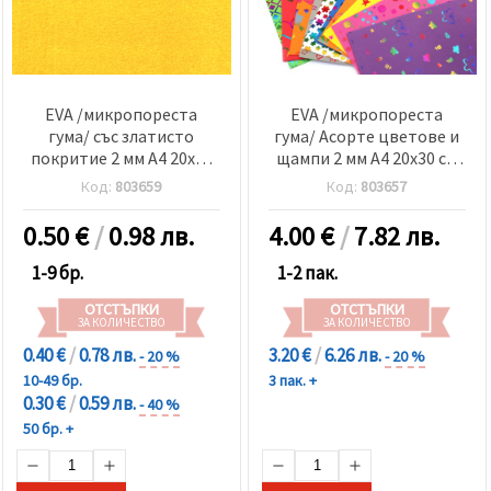
EVA /микропореста
EVA /микропореста
гума/ със златисто
гума/ Асорте цветове и
покритие 2 мм А4 20x30
щампи 2 мм А4 20x30 см
см
-10 броя
Код:
803659
Код:
803657
0.50
€
/
0.98 лв.
4.00
€
/
7.82 лв.
1-9 бр.
1-2 пак.
ОТСТЪПКИ
ОТСТЪПКИ
ЗА КОЛИЧЕСТВО
ЗА КОЛИЧЕСТВО
0.40 €
/
0.78 лв.
3.20 €
/
6.26 лв.
- 20 %
- 20 %
10-49 бр.
3 пак. +
0.30 €
/
0.59 лв.
- 40 %
50 бр. +