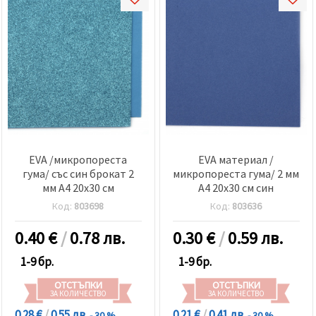
EVA /микропореста
EVA материал /
гума/ със син брокат 2
микропореста гума/ 2 мм
мм А4 20x30 см
А4 20x30 см син
Код:
803698
Код:
803636
0.40
€
/
0.78 лв.
0.30
€
/
0.59 лв.
1-9 бр.
1-9 бр.
ОТСТЪПКИ
ОТСТЪПКИ
ЗА КОЛИЧЕСТВО
ЗА КОЛИЧЕСТВО
0.28 €
/
0.55 лв.
0.21 €
/
0.41 лв.
- 30 %
- 30 %