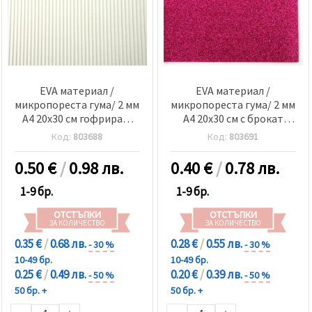
EVA материал /
EVA материал /
микропореста гума/ 2 мм
микропореста гума/ 2 мм
А4 20x30 см гофриран,
А4 20x30 см с брокат
бяла
циклама
Код:
803688
Код:
803691
0.50
€
/
0.98 лв.
0.40
€
/
0.78 лв.
1-9 бр.
1-9 бр.
ОТСТЪПКИ
ОТСТЪПКИ
ЗА КОЛИЧЕСТВО
ЗА КОЛИЧЕСТВО
0.35 €
/
0.68 лв.
0.28 €
/
0.55 лв.
- 30 %
- 30 %
10-49 бр.
10-49 бр.
0.25 €
/
0.49 лв.
0.20 €
/
0.39 лв.
- 50 %
- 50 %
50 бр. +
50 бр. +