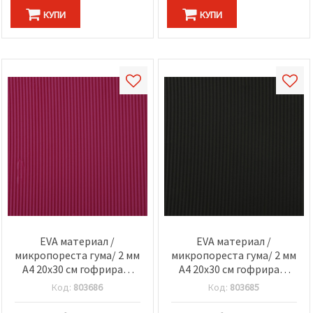
КУПИ
КУПИ
EVA материал /
EVA материал /
микропореста гума/ 2 мм
микропореста гума/ 2 мм
А4 20x30 см гофриран,
А4 20x30 см гофриран,
циклама
черна
Код:
803686
Код:
803685