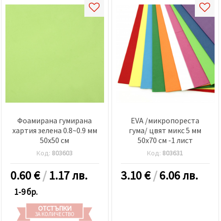
Фоамирана гумирана
EVA /микропореста
хартия зелена 0.8~0.9 мм
гума/ цвят микс 5 мм
50x50 см
50x70 см -1 лист
Код:
803603
Код:
803631
0.60
€
/
1.17 лв.
3.10
€
/
6.06 лв.
1-9 бр.
ОТСТЪПКИ
ЗА КОЛИЧЕСТВО