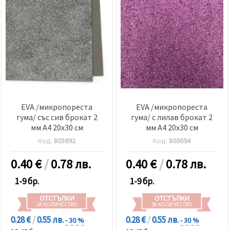
EVA /микропореста
EVA /микропореста
гума/ със сив брокат 2
гума/ с лилав брокат 2
мм А4 20x30 см
мм А4 20x30 см
Код:
803692
Код:
803694
0.40
€
/
0.78 лв.
0.40
€
/
0.78 лв.
1-9 бр.
1-9 бр.
ОТСТЪПКИ
ОТСТЪПКИ
ЗА КОЛИЧЕСТВО
ЗА КОЛИЧЕСТВО
0.28 €
/
0.55 лв.
0.28 €
/
0.55 лв.
- 30 %
- 30 %