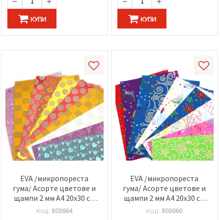
КУПИ
КУПИ
EVA /микропореста
EVA /микропореста
гума/ Асорте цветове и
гума/ Асорте цветове и
щампи 2 мм А4 20x30 см
щампи 2 мм А4 20x30 см
-10 броя
-10 броя
Код:
803664
Код:
803660