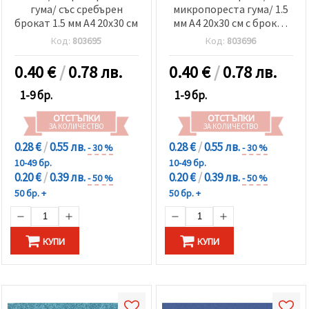
гума/ със сребърен
микропореста гума/ 1.5
брокат 1.5 мм А4 20x30 см
мм А4 20x30 см с брокат
черен
Код:
803695
Код:
803696
0.40
€
/
0.78 лв.
0.40
€
/
0.78 лв.
1-9 бр.
1-9 бр.
ОТСТЪПКИ
ОТСТЪПКИ
ЗА КОЛИЧЕСТВО
ЗА КОЛИЧЕСТВО
0.28 €
/
0.55 лв.
0.28 €
/
0.55 лв.
- 30 %
- 30 %
10-49 бр.
10-49 бр.
0.20 €
/
0.39 лв.
0.20 €
/
0.39 лв.
- 50 %
- 50 %
50 бр. +
50 бр. +
КУПИ
КУПИ