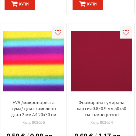
КУПИ
КУПИ
EVA /микропореста
Фоамирана гумирана
гума/ цвят хамелеон
хартия 0.8~0.9 мм 50x50
дъга 2 мм А4 20x30 см
см тъмно розов
Код:
803656
Код:
803654