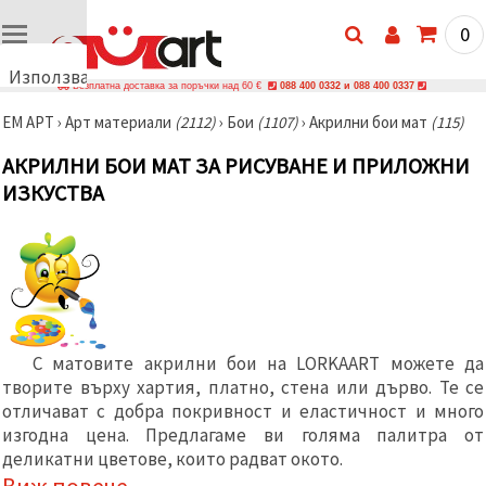
0
Използваме
Безплатна доставка за поръчки над 60 €
088 400 0332 и 088 400 0337
бисквитки
ЕМ АРТ
›
Арт материали
(2112)
›
Бои
(1107)
›
Акрилни бои мат
(115)
🍪
Използваме
АКРИЛНИ БОИ МАТ ЗА РИСУВАНЕ И ПРИЛОЖНИ
бисквитки
и подобни
ИЗКУСТВА
технологии,
за да
осигурим
правилната
работа на
сайта, да
подобрим
твоето
изживяване
и, с твое
С матовите акрилни бои на LORKAART можете да
съгласие,
творите върху хартия, платно, стена или дърво. Те се
да
отличават с добра покривност и еластичност и много
анализираме
трафика и
изгодна цена. Предлагаме ви голяма палитра от
да
деликатни цветове, които радват окото.
показваме
по-
Виж повече