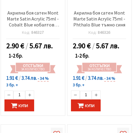
Акрилна боя сатен Mont
Акрилна боя сатен Mont
Marte Satin Acrylic 75ml -
Marte Satin Acrylic 75ml -
Cobalt Blue кобалтово
Phthalo Blue тъмно синя
синя
Код:
846327
Код:
846326
2.90
€
/
5.67 лв.
2.90
€
/
5.67 лв.
1-2 бр.
1-2 бр.
ОТСТЪПКИ
ОТСТЪПКИ
ЗА КОЛИЧЕСТВО
ЗА КОЛИЧЕСТВО
1.91 €
/
3.74 лв.
1.91 €
/
3.74 лв.
- 34 %
- 34 %
3 бр. +
3 бр. +
КУПИ
КУПИ