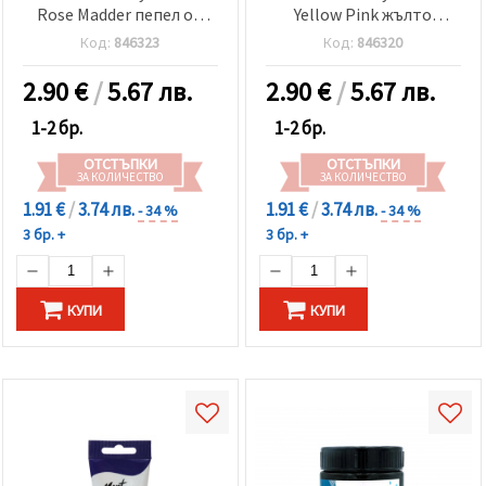
Rose Madder пепел от
Yellow Pink жълто
рози
розова
Код:
846323
Код:
846320
2.90
€
/
5.67 лв.
2.90
€
/
5.67 лв.
1-2 бр.
1-2 бр.
ОТСТЪПКИ
ОТСТЪПКИ
ЗА КОЛИЧЕСТВО
ЗА КОЛИЧЕСТВО
1.91 €
/
3.74 лв.
1.91 €
/
3.74 лв.
- 34 %
- 34 %
3 бр. +
3 бр. +
КУПИ
КУПИ