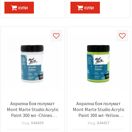
КУПИ
КУПИ
Акрилна боя полумат
Акрилна боя полумат
Mont Marte Studio Acrylic
Mont Marte Studio Acrylic
Paint 300 мл -Chinese
Paint 300 мл -Yellow
White китайско бяло
Green жълто зелена
Код:
844439
Код:
844437