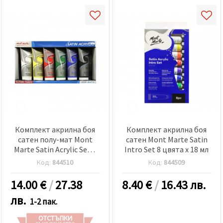
Комплект акрилна боя
Комплект акрилна боя
сатен полу-мат Mont
сатен Mont Marte Satin
Marte Satin Acrylic Semi
Intro Set 8 цвята x 18 мл
Matte 6 цвята x 75 мл
Код:
844510
Код:
844509
14.00
€
/
27.38
8.40
€
/
16.43 лв.
лв.
1-2 пак.
ОТСТЪПКИ