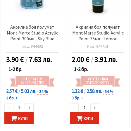
Акрилна боя полумат
Акрилна боя полумат
Mont Marte Studio Acrylic
Mont Marte Studio Acrylic
Paint 300мл - Sky Blue
Paint 75мл - Lemon
Yellow
Код:
844432
Код:
844401
3.90
€
/
7.63 лв.
2.00
€
/
3.91 лв.
1-2 бр.
1-2 бр.
ОТСТЪПКИ
ОТСТЪПКИ
ЗА КОЛИЧЕСТВО
ЗА КОЛИЧЕСТВО
2.57 €
/
5.03 лв.
1.32 €
/
2.58 лв.
- 34 %
- 34 %
3 бр. +
3 бр. +
КУПИ
КУПИ