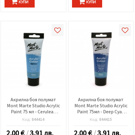
КУПИ
КУПИ
Акрилна боя полумат
Акрилна боя полумат
Mont Marte Studio Acrylic
Mont Marte Studio Acrylic
Paint 75 мл - Cerulean
Paint 75мл - Deep Cyan
Blue
Blue
Код:
844414
Код:
844415
2.00
€
/
3.91 лв.
2.00
€
/
3.91 лв.