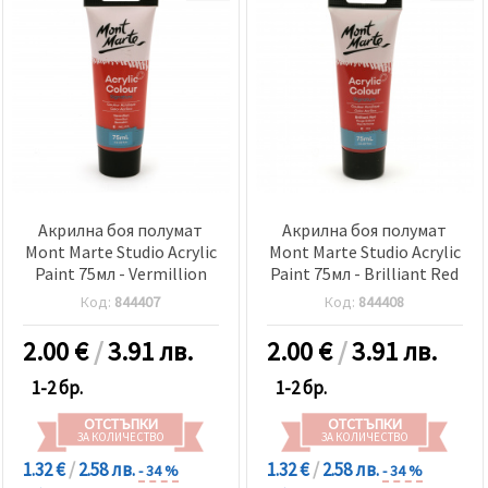
Акрилна боя полумат
Акрилна боя полумат
Mont Marte Studio Acrylic
Mont Marte Studio Acrylic
Paint 75мл - Vermillion
Paint 75мл - Brilliant Red
Код:
844407
Код:
844408
2.00
€
/
3.91 лв.
2.00
€
/
3.91 лв.
1-2 бр.
1-2 бр.
ОТСТЪПКИ
ОТСТЪПКИ
ЗА КОЛИЧЕСТВО
ЗА КОЛИЧЕСТВО
1.32 €
/
2.58 лв.
1.32 €
/
2.58 лв.
- 34 %
- 34 %