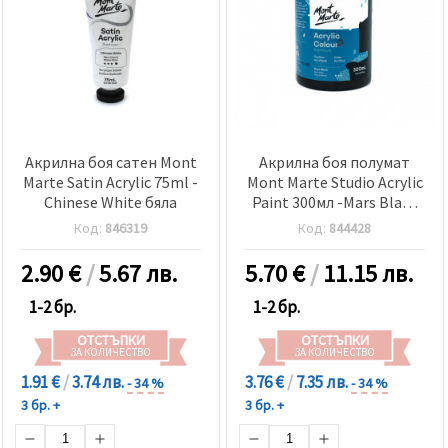
Акрилна боя сатен Mont
Акрилна боя полумат
Marte Satin Acrylic 75ml -
Mont Marte Studio Acrylic
Chinese White бяла
Paint 300мл -Mars Black
черно
Код:
846319
Код:
844428
2.90
€
/
5.67 лв.
5.70
€
/
11.15 лв.
1-2 бр.
1-2 бр.
ОТСТЪПКИ
ОТСТЪПКИ
ЗА КОЛИЧЕСТВО
ЗА КОЛИЧЕСТВО
1.91 €
/
3.74 лв.
3.76 €
/
7.35 лв.
- 34 %
- 34 %
3 бр. +
3 бр. +