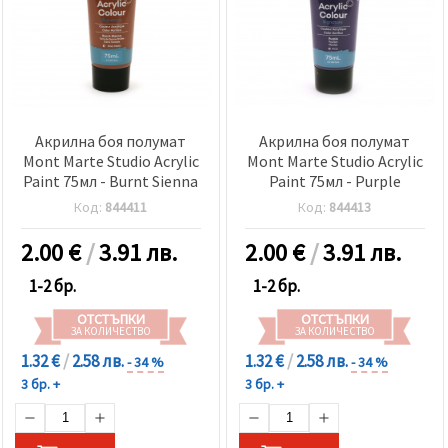
Акрилна боя полумат
Акрилна боя полумат
Mont Marte Studio Acrylic
Mont Marte Studio Acrylic
Paint 75мл - Burnt Sienna
Paint 75мл - Purple
Код:
844411
Код:
844413
2.00
€
/
3.91 лв.
2.00
€
/
3.91 лв.
1-2 бр.
1-2 бр.
ОТСТЪПКИ
ОТСТЪПКИ
ЗА КОЛИЧЕСТВО
ЗА КОЛИЧЕСТВО
1.32 €
/
2.58 лв.
1.32 €
/
2.58 лв.
- 34 %
- 34 %
3 бр. +
3 бр. +