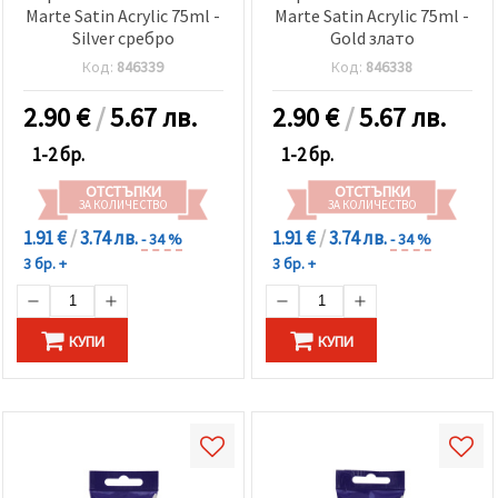
избереш
Marte Satin Acrylic 75ml -
Marte Satin Acrylic 75ml -
дадения
Silver сребро
Gold злато
вид
"бисквитки"
Код:
846339
Код:
846338
и кликнеш
бутона
"Запази"
2.90
€
/
5.67 лв.
2.90
€
/
5.67 лв.
1-2 бр.
1-2 бр.
Приеми
ОТСТЪПКИ
ОТСТЪПКИ
всички
ЗА КОЛИЧЕСТВО
ЗА КОЛИЧЕСТВО
Настройки
1.91 €
/
3.74 лв.
1.91 €
/
3.74 лв.
- 34 %
- 34 %
на
3 бр. +
3 бр. +
бисквитките
КУПИ
КУПИ