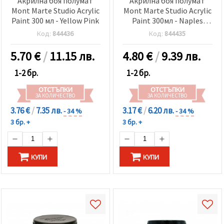
Акрилна боя полумат
Акрилна боя полумат
Mont Marte Studio Acrylic
Mont Marte Studio Acrylic
Paint 300 мл - Yellow Pink
Paint 300мл - Naples
Yellow
Код:
844436
Код:
844435
5.70
€
/
11.15 лв.
4.80
€
/
9.39 лв.
1-2 бр.
1-2 бр.
ОТСТЪПКИ
ОТСТЪПКИ
ЗА КОЛИЧЕСТВО
ЗА КОЛИЧЕСТВО
3.76 €
/
7.35 лв.
3.17 €
/
6.20 лв.
- 34 %
- 34 %
3 бр. +
3 бр. +
КУПИ
КУПИ