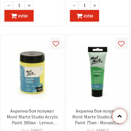
КУПИ
КУПИ
Акрилна боя полумат
Акрилна боя полумат
Mont Marte Studio Acrylic
Mont Marte Studio Acrylic
Paint 300мл - Lemon
Paint 75мл - Monastral
Yellow
Green
Код:
844431
Код:
844418