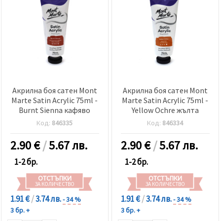
Акрилна боя сатен Mont
Акрилна боя сатен Mont
Marte Satin Acrylic 75ml -
Marte Satin Acrylic 75ml -
Burnt Sienna кафяво
Yellow Ochre жълта
Код:
846335
Код:
846334
2.90
€
/
5.67 лв.
2.90
€
/
5.67 лв.
1-2 бр.
1-2 бр.
ОТСТЪПКИ
ОТСТЪПКИ
ЗА КОЛИЧЕСТВО
ЗА КОЛИЧЕСТВО
1.91 €
/
3.74 лв.
1.91 €
/
3.74 лв.
- 34 %
- 34 %
3 бр. +
3 бр. +