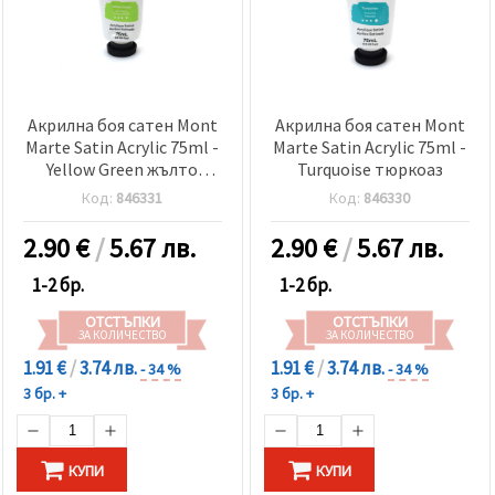
Акрилна боя сатен Mont
Акрилна боя сатен Mont
Marte Satin Acrylic 75ml -
Marte Satin Acrylic 75ml -
Yellow Green жълто
Turquoise тюркоаз
зелена
Код:
846331
Код:
846330
2.90
€
/
5.67 лв.
2.90
€
/
5.67 лв.
1-2 бр.
1-2 бр.
ОТСТЪПКИ
ОТСТЪПКИ
ЗА КОЛИЧЕСТВО
ЗА КОЛИЧЕСТВО
1.91 €
/
3.74 лв.
1.91 €
/
3.74 лв.
- 34 %
- 34 %
3 бр. +
3 бр. +
КУПИ
КУПИ