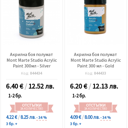
Акрилна боя полумат
Акрилна боя полумат
Mont Marte Studio Acrylic
Mont Marte Studio Acrylic
Paint 300мл - Silver
Paint 300 мл - Gold
Код:
844434
Код:
844433
6.40
€
/
12.52 лв.
6.20
€
/
12.13 лв.
1-2 бр.
1-2 бр.
ОТСТЪПКИ
ОТСТЪПКИ
ЗА КОЛИЧЕСТВО
ЗА КОЛИЧЕСТВО
4.22 €
/
8.25 лв.
4.09 €
/
8.00 лв.
- 34 %
- 34 %
3 бр. +
3 бр. +