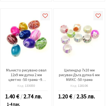
Мънисто рисувано овал
Цилиндър 7x10 мм
12х9 мм дупка 2 мм
рисуван Дъга дупка 6 мм
цветно -50 грама ~90
МИКС -50 грама
броя
Код:
133050
Код:
128106
1.40
€
/
2.74 лв.
1.20
€
/
2.35 лв.
1-4 пак.