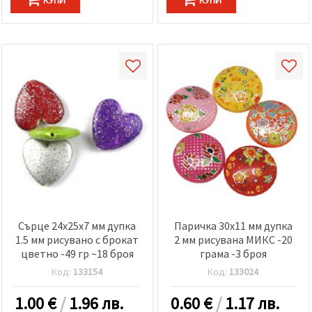
Сърце 24x25x7 мм дупка
Паричка 30x11 мм дупка
1.5 мм рисувано с брокат
2 мм рисувана МИКС -20
цветно -49 гр ~18 броя
грама -3 броя
Код:
133154
Код:
133024
1.00
€
/
1.96 лв.
0.60
€
/
1.17 лв.