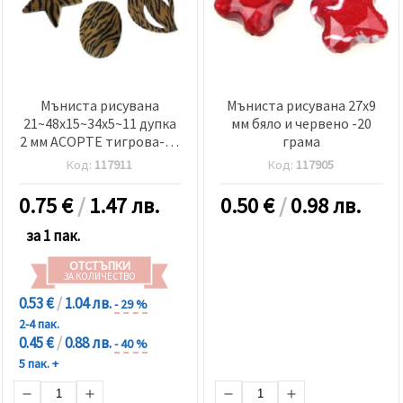
Мъниста рисувана
Мъниста рисувана 27x9
21~48x15~34x5~11 дупка
мм бяло и червено -20
2 мм АСОРТЕ тигрова-20
грама
грама
Код:
117911
Код:
117905
0.75
€
/
1.47 лв.
0.50
€
/
0.98 лв.
за 1 пак.
ОТСТЪПКИ
ЗА КОЛИЧЕСТВО
0.53 €
/
1.04 лв.
- 29 %
2-4 пак.
0.45 €
/
0.88 лв.
- 40 %
5 пак. +