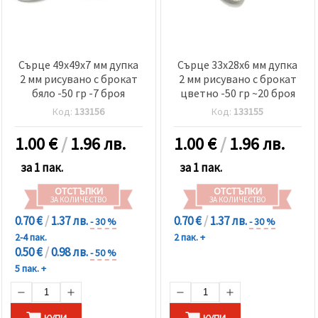
Сърце 49x49x7 мм дупка
Сърце 33x28x6 мм дупка
2 мм рисувано с брокат
2 мм рисувано с брокат
бяло -50 гр -7 броя
цветно -50 гр ~20 броя
Код:
133156
Код:
133155
1.00
€
/
1.96 лв.
1.00
€
/
1.96 лв.
за 1 пак.
за 1 пак.
ОТСТЪПКИ
ОТСТЪПКИ
ЗА КОЛИЧЕСТВО
ЗА КОЛИЧЕСТВО
0.70 €
/
1.37 лв.
0.70 €
/
1.37 лв.
- 30 %
- 30 %
2-4 пак.
2 пак. +
0.50 €
/
0.98 лв.
- 50 %
5 пак. +
КУПИ
КУПИ