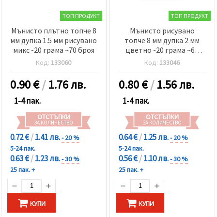
ТОП ПРОДУКТ
ТОП ПРОДУКТ
Мънисто плътно топче 8
Мънисто рисувано
мм дупка 1.5 мм рисувано
топче 8 мм дупка 2 мм
микс -20 грама ~70 броя
цветно -20 грама ~62
броя
Код:
133060
Код:
133046
0.90
€
/
1.76 лв.
0.80
€
/
1.56 лв.
1-4 пак.
1-4 пак.
ОТСТЪПКИ
ОТСТЪПКИ
ЗА КОЛИЧЕСТВО
ЗА КОЛИЧЕСТВО
0.72 €
/
1.41 лв.
0.64 €
/
1.25 лв.
- 20 %
- 20 %
5-24 пак.
5-24 пак.
0.63 €
/
1.23 лв.
0.56 €
/
1.10 лв.
- 30 %
- 30 %
25 пак. +
25 пак. +
КУПИ
КУПИ