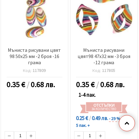
Мъниста рисувани цвят
Мъниста рисувани
98 50x25 мм -2 броя -16
цвят98 47x32 мм -3 броя
грама
-12 грама
Код:
117809
Код:
117805
0.35
€
/
0.68 лв.
0.35
€
/
0.68 лв.
1-4 пак.
ОТСТЪПКИ
ЗА КОЛИЧЕСТВО
0.25 €
/
0.49 лв.
- 29 %
5 пак. +