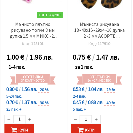
ТОП ПРОДУКТ
Мънисто плътно
Мъниста рисувана
рисувано топче 8 мм
18~40x15~29x4~10 дупка
дупка 1.5 мм МИКС -20
2~3 мм АСОРТЕ
грама ~75 броя
тигрова-20 грама
Код:
128101
Код:
117910
1.00
€
/
1.96 лв.
0.75
€
/
1.47 лв.
1-4 пак.
за 1 пак.
ОТСТЪПКИ
ОТСТЪПКИ
ЗА КОЛИЧЕСТВО
ЗА КОЛИЧЕСТВО
0.80 €
/
1.56 лв.
0.53 €
/
1.04 лв.
- 20 %
- 29 %
5-24 пак.
2-4 пак.
0.70 €
/
1.37 лв.
0.45 €
/
0.88 лв.
- 30 %
- 40 %
25 пак. +
5 пак. +
КУПИ
КУПИ