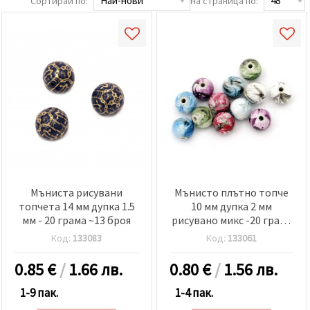
Сортирай по:
На страница по:
релевантно
съдържание
и реклами,
включително
с помощта
на наши
партньори
за анализ
и
маркетинг.
Можеш да
се
съгласиш
да
използваме
всички
"бисквитки"
Мъниста рисувани
Мънисто плътно топче
като
топчета 14 мм дупка 1.5
10 мм дупка 2 мм
натиснеш
мм - 20 грама ~13 броя
рисувано микс -20 грама
"Приеми
~40 броя
всички!"
Код:
133083
Код:
133061
или да
посочиш
0.85
€
/
1.66 лв.
0.80
€
/
1.56 лв.
предпочитанията
си в
"Настройки",
1-9 пак.
1-4 пак.
като