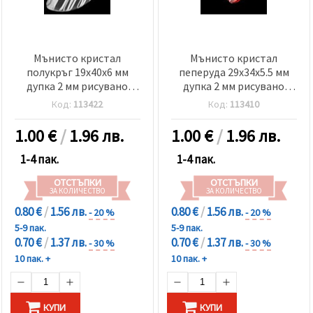
Мънисто кристал
Мънисто кристал
полукръг 19x40x6 мм
пеперуда 29x34x5.5 мм
дупка 2 мм рисувано
дупка 2 мм рисувано
бяло -50 грама ~ 16 броя
бяло и червено -50 грама
Код:
113422
Код:
113410
~ 16 броя
1.00
€
/
1.96 лв.
1.00
€
/
1.96 лв.
1-4 пак.
1-4 пак.
ОТСТЪПКИ
ОТСТЪПКИ
ЗА КОЛИЧЕСТВО
ЗА КОЛИЧЕСТВО
0.80 €
/
1.56 лв.
0.80 €
/
1.56 лв.
- 20 %
- 20 %
5-9 пак.
5-9 пак.
0.70 €
/
1.37 лв.
0.70 €
/
1.37 лв.
- 30 %
- 30 %
10 пак. +
10 пак. +
КУПИ
КУПИ