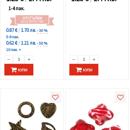
1-4 пак.
ОТСТЪПКИ
ЗА КОЛИЧЕСТВО
0.87 €
/
1.70 лв.
- 30 %
5-9 пак.
0.62 €
/
1.21 лв.
- 50 %
10 пак. +
КУПИ
КУПИ