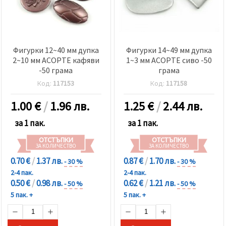
Фигурки 12~40 мм дупка
Фигурки 14~49 мм дупка
2~10 мм АСОРТЕ кафяви
1~3 мм АСОРТЕ сиво -50
-50 грама
грама
Код:
117153
Код:
117158
1.00
€
/
1.96 лв.
1.25
€
/
2.44 лв.
за 1 пак.
за 1 пак.
ОТСТЪПКИ
ОТСТЪПКИ
ЗА КОЛИЧЕСТВО
ЗА КОЛИЧЕСТВО
0.70 €
/
1.37 лв.
0.87 €
/
1.70 лв.
- 30 %
- 30 %
2-4 пак.
2-4 пак.
0.50 €
/
0.98 лв.
0.62 €
/
1.21 лв.
- 50 %
- 50 %
5 пак. +
5 пак. +