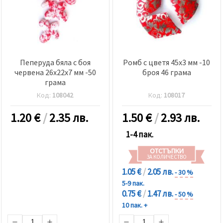
Пеперуда бяла с боя
Ромб с цветя 45x3 мм -10
червена 26x22x7 мм -50
броя 46 грама
грама
Код:
108042
Код:
108017
1.20
€
/
2.35 лв.
1.50
€
/
2.93 лв.
1-4 пак.
ОТСТЪПКИ
ЗА КОЛИЧЕСТВО
1.05 €
/
2.05 лв.
- 30 %
5-9 пак.
0.75 €
/
1.47 лв.
- 50 %
10 пак. +