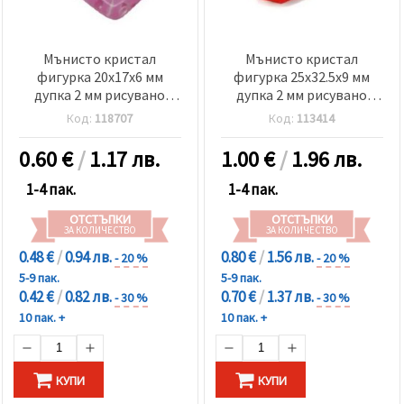
Мънисто кристал
Мънисто кристал
фигурка 20x17x6 мм
фигурка 25x32.5x9 мм
дупка 2 мм рисувано
дупка 2 мм рисувано
МИКС -20 грама ~ 13 броя
МИКС -50 грама ~ 10 броя
Код:
118707
Код:
113414
0.60
€
/
1.17 лв.
1.00
€
/
1.96 лв.
1-4 пак.
1-4 пак.
ОТСТЪПКИ
ОТСТЪПКИ
ЗА КОЛИЧЕСТВО
ЗА КОЛИЧЕСТВО
0.48 €
/
0.94 лв.
0.80 €
/
1.56 лв.
- 20 %
- 20 %
5-9 пак.
5-9 пак.
0.42 €
/
0.82 лв.
0.70 €
/
1.37 лв.
- 30 %
- 30 %
10 пак. +
10 пак. +
КУПИ
КУПИ