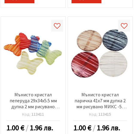
Мънисто кристал
Мънисто кристал
пеперуда 29x34x5.5 мм
паричка 41x7 мм дупка 2
дупка 2 мм рисувано
мм рисувано МИКС -50
МИКС -50 грама ~ 16 броя
грама ~ 6 броя
Код:
113411
Код:
113415
1.00
€
/
1.96 лв.
1.00
€
/
1.96 лв.