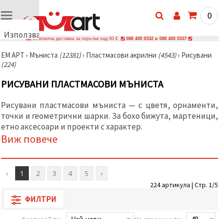
0
Използваме
Безплатна доставка за поръчки над 60 €
088 400 0332 и 088 400 0337
бисквитки
ЕМ АРТ
›
Мъниста
(12381)
›
Пластмасови акрилни
(4543)
›
Рисувани
🍪
(224)
Използваме
бисквитки
РИСУВАНИ ПЛАСТМАСОВИ МЪНИСТА
и подобни
технологии,
за да
Рисувани пластмасови мъниста — с цветя, орнаменти,
осигурим
правилната
точки и геометрични шарки. За бохо бижута, мартеници,
работа на
етно аксесоари и проекти с характер.
сайта, да
Виж повече
подобрим
твоето
изживяване
и, с твое
съгласие,
‹
1
2
3
4
5
›
да
анализираме
224 артикула | Стр. 1/5
трафика и
ФИЛТРИ
да
показваме
по-