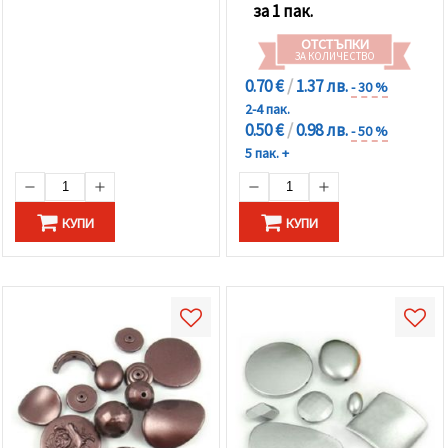
за 1 пак.
ОТСТЪПКИ
ЗА КОЛИЧЕСТВО
0.70 €
/
1.37 лв.
- 30 %
2-4 пак.
0.50 €
/
0.98 лв.
- 50 %
5 пак. +
КУПИ
КУПИ