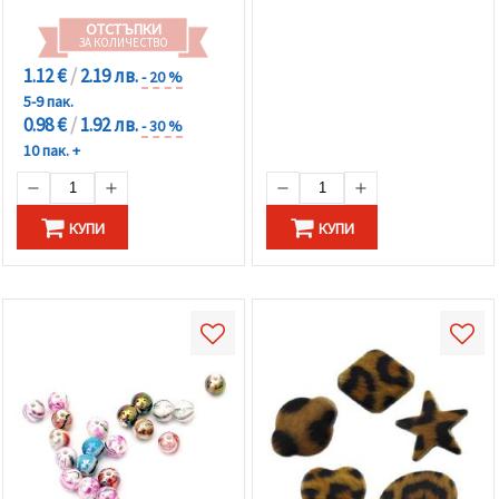
ОТСТЪПКИ
ЗА КОЛИЧЕСТВО
1.12 €
/
2.19 лв.
- 20 %
5-9 пак.
0.98 €
/
1.92 лв.
- 30 %
10 пак. +
КУПИ
КУПИ