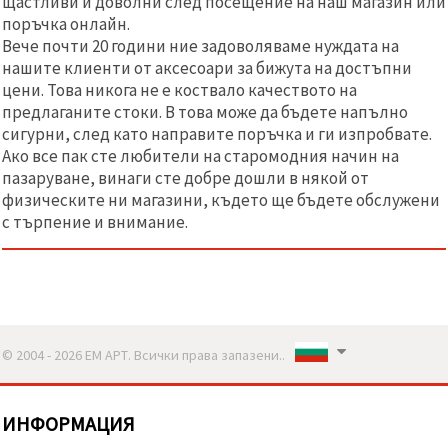
щастливи и доволни след посещение на наш магазин или
поръчка онлайн.
Вече почти 20 години ние задоволяваме нуждата на
нашите клиенти от аксесоари за бижута на достъпни
цени. Това никога не е коствало качеството на
предлаганите стоки. В това може да бъдете напълно
сигурни, след като направите поръчка и ги изпробвате.
Ако все пак сте любители на старомодния начин на
пазаруване, винаги сте добре дошли в някой от
физическите ни магазини, където ще бъдете обслужени
с търпение и внимание.
© 2004 - 2026 ЕМ АРТ. Всички права запазени..
ИНФОРМАЦИЯ