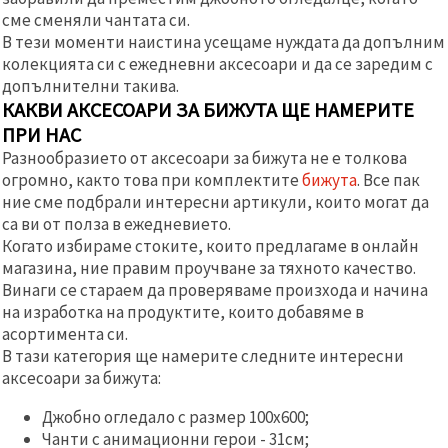
сме сменяли чантата си.
В тези моменти наистина усещаме нуждата да допълним
колекцията си с ежедневни аксесоари и да се заредим с
допълнителни такива.
КАКВИ АКСЕСОАРИ ЗА БИЖУТА ЩЕ НАМЕРИТЕ
ПРИ НАС
Разнообразието от аксесоари за бижута не е толкова
огромно, както това при комплектите
бижута
. Все пак
ние сме подбрали интересни артикули, които могат да
са ви от полза в ежедневието.
Когато избираме стоките, които предлагаме в онлайн
магазина, ние правим проучване за тяхното качество.
Винаги се стараем да проверяваме произхода и начина
на изработка на продуктите, които добавяме в
асортимента си.
В тази категория ще намерите следните интересни
аксесоари за бижута:
Джобно огледало с размер 100х600;
Чанти с анимационни герои - 31см;