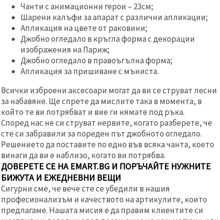
Чанти с анимационни герои – 23см;
Шарени калъфи за апарат с различни апликации;
Апликация на цвете от раковини;
Джобно огледало в кръгла форма с декорации
изображения на Париж;
Джобно огледало в правоъгълна форма;
Апликация за пришиване с мъниста.
Всички изброени аксесоари могат да ви се струват лесни
за набавяне. Ще спрете да мислите така в момента, в
който те ви потрябват и вие ги нямате под ръка.
Според нас не си струват нервите, когато разберете, че
сте си забравили за пореден път джобното огледало.
Решението да поставите по едно във всяка чанта, което
винаги да ви е наблизо, когато ви потрябва.
ДОВЕРЕТЕ СЕ НА EMART.BG И ПОРЪЧАЙТЕ НУЖНИТЕ
БИЖУТА И ЕЖЕДНЕВНИ ВЕЩИ
Сигурни сме, че вече сте се убедили в нашия
професионализъм и качеството на артикулите, които
предлагаме. Нашата мисия е да правим клиентите си