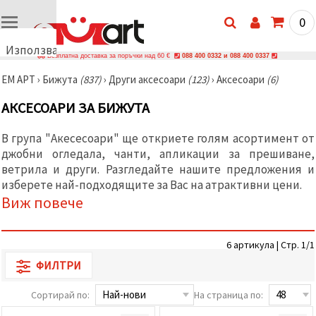
0
Използваме
Безплатна доставка за поръчки над 60 €
088 400 0332 и 088 400 0337
бисквитки
ЕМ АРТ
›
Бижутa
(837)
›
Други аксесоари
(123)
›
Аксесоари
(6)
🍪
Използваме
АКСЕСОАРИ ЗА БИЖУТА
бисквитки
и подобни
технологии,
В група "Акесесоари" ще откриете голям асортимент от
за да
джобни огледала, чанти, апликации за прешиване,
осигурим
правилната
ветрила и други. Разгледайте нашите предложения и
работа на
изберете най-подходящите за Вас на атрактивни цени.
сайта, да
подобрим
Виж повече
твоето
изживяване
и, с твое
съгласие,
6 артикула | Стр. 1/1
да
ФИЛТРИ
анализираме
трафика и
да
Сортирай по:
На страница по:
показваме
по-