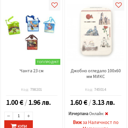
релевантно
съдържание
и реклами,
включително
с помощта
на наши
партньори
за анализ
и
маркетинг.
Можеш да
се
съгласиш
ТОП ПРОДУКТ
да
използваме
Чанта 23 см
Джобно огледало 100x60
всички
мм МИКС
"бисквитки"
като
натиснеш
Код:
798201
Код:
745014
"Приеми
всички!"
1.00
€
/
1.96 лв.
1.60
€
/
3.13 лв.
или да
посочиш
предпочитанията
Изчерпана
Oнлайн:
си в
"Настройки",
Виж
за Наличност по
като
КУПИ