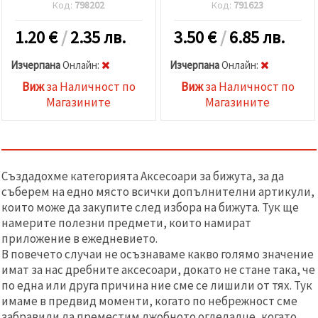
Код:
798202
Код:
791623
1.20
€
/
2.35 лв.
3.50
€
/
6.85 лв.
Изчерпана
Oнлайн:
Изчерпана
Oнлайн:
Виж
за Наличност по
Виж
за Наличност по
Магазините
Магазините
Създадохме категорията Аксесоари за бижута, за да
съберем на едно място всички допълнителни артикули,
които може да закупите след избора на бижута. Тук ще
намерите полезни предмети, които намират
приложение в ежедневието.
В повечето случаи не осъзнаваме какво голямо значение
имат за нас дребните аксесоари, докато не стане така, че
по една или друга причина ние сме се лишили от тях. Тук
имаме в предвид моменти, когато по небрежност сме
забравили да преместим джобното огледалце, когато