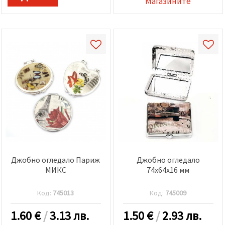
Магазините
избереш
дадения
вид
"бисквитки"
и кликнеш
бутона
"Запази"
Приеми
всички
Настройки
на
бисквитките
Джобно огледало Париж
Джобно огледало
МИКС
74x64x16 мм
Код:
745013
Код:
745009
1.60
€
/
3.13 лв.
1.50
€
/
2.93 лв.