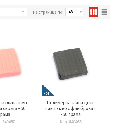
На страница по:
НОВ
а глина цвят
Полимерна глина цвят
 сьомга - 50
сив тъмно с фин брокат
грама
- 50 грама
д:
840467
Код:
840466