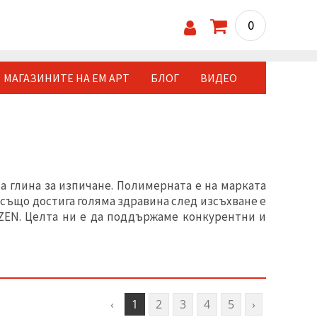
0
МАГАЗИНИТЕ НА ЕМ АРТ
БЛОГ
ВИДЕО
 глина за изпичане. Полимерната е на марката
 също достига голяма здравина след изсъхване е
OZEN. Целта ни е да поддържаме конкурентни и
‹
1
2
3
4
5
›