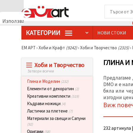
Използваме
бисквитки
КАТЕГОРИИ
НОВИ СТОКИ
🍪
Използваме
бисквитки
ЕМ АРТ
›
Хоби и Крафт
(9242)
›
Хоби и Творчество
(2315)
›
и подобни
технологии,
за да
ГЛИНА И
Хоби и Творчество
осигурим
правилната
Затвори всички
работа на
Предлагаме 
сайта, да
Глина и Моделин
(232)
подобрим
DMO и е нали
твоето
Елементи от декоратин
(2)
бяла или че
изживяване
Креативни комплекти
(519)
изгодни цени
и, с твое
съгласие,
Виж пове
Къдрави ножици
(4)
да
Ластички за плетене
(7)
анализираме
трафика и
Материали за свещи и Сапуни
да
(92)
показваме
232 артикула |
по-
Оригами
(58)