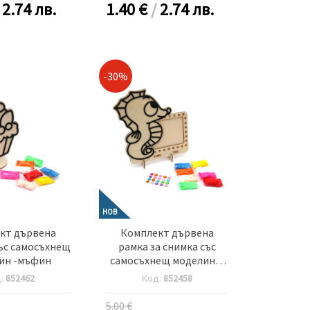
/
2.74 лв.
1.40
€
/
2.74 лв.
-30%
НОВ
кт дървена
Комплект дървена
ъс самосъхнещ
рамка за снимка със
ин -мъфин
самосъхнещ моделин и
кристали за залепване
д:
852462
Код:
852458
-морско конче
5.00 €