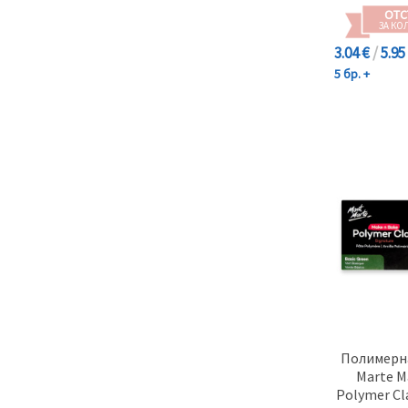
ОТС
ЗА КО
3.04 €
/
5.95
5 бр. +
Полимерна
Marte M
Polymer Cl