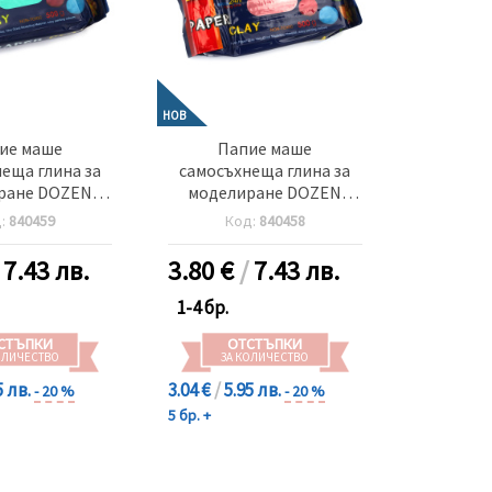
НОВ
ие маше
Папие маше
еща глина за
самосъхнеща глина за
ране DOZEN
моделиране DOZEN
 -500 грама
розова -500 грама
д:
840459
Код:
840458
/
7.43 лв.
3.80
€
/
7.43 лв.
1-4 бр.
СТЪПКИ
ОТСТЪПКИ
ОЛИЧЕСТВО
ЗА КОЛИЧЕСТВО
5 лв.
3.04 €
/
5.95 лв.
- 20 %
- 20 %
5 бр. +