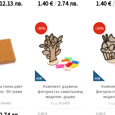
12.13 лв.
1.40
€
/
2.74 лв.
1.40
€
-30%
-30%
НОВ
НОВ
 глина цвят
Комплект дървена
Компле
ла - 50 грама
фигурка със самосъхнещ
фигурка с
моделин -дърво
модел
:
840465
Код:
852459
Ко
2.74 лв.
3.40 €
3.40 €