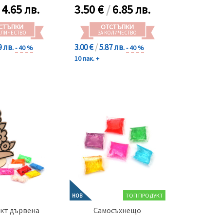
/
4.65 лв.
3.50
€
/
6.85 лв.
СТЪПКИ
ОТСТЪПКИ
ОЛИЧЕСТВО
ЗА КОЛИЧЕСТВО
9 лв.
3.00 €
/
5.87 лв.
- 40 %
- 40 %
10 пак. +
ТОП ПРОДУКТ
НОВ
кт дървена
Самосъхнещо