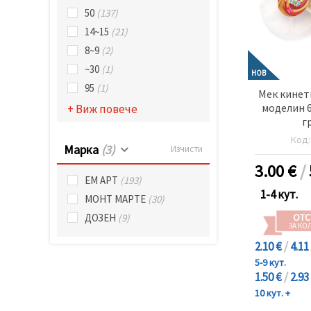
50
(137)
14~15
(21)
8~9
(2)
~30
(1)
НОВ
95
(1)
Мек кинет
моделин 6
+ Виж повече
г
Код
Марка
(3)
Изчисти
3.00
€
/
ЕМ АРТ
(193)
1-4 кут.
МОНТ МАРТЕ
(30)
ОТС
ДОЗЕН
(9)
ЗА КО
2.10 €
/
4.11
5-9 кут.
1.50 €
/
2.93
10 кут. +