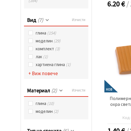
(164)
избереш
6.20
€
/
дадения
вид
"бисквитки"
и кликнеш
Вид
(7)
Изчисти
бутона
"Запази"
глина
(154)
моделин
(29)
Приеми
комплект
(3)
всички
лак
(1)
Настройки
хартиена глина
(1)
на
+ Виж повече
бисквитките
Материал
(2)
НОВ
Изчисти
Полимерна
глина
(10)
охра свет
моделин
(2)
Код
1.40
€
/
Тип на стоката
(6)