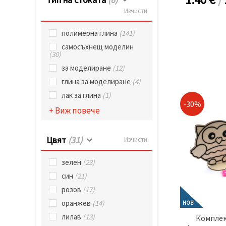
Изчисти
полимерна глина
(141)
самосъхнещ моделин
(30)
за моделиране
(12)
глина за моделиране
(4)
лак за глина
(1)
-30%
+ Виж повече
Цвят
(31)
Изчисти
зелен
(23)
син
(21)
розов
(17)
оранжев
(14)
НОВ
лилав
(13)
Комплек