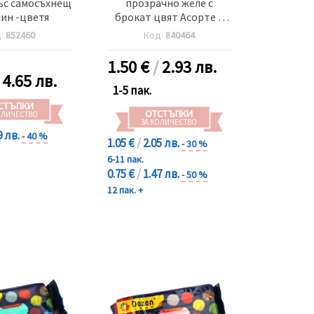
ъс самосъхнещ
прозрачно желе с
ин -цветя
брокат цвят Асорте 6
цвята x ~30 грама
д:
852460
Код:
840464
1.50
€
/
2.93 лв.
/
4.65 лв.
1-5 пак.
СТЪПКИ
ОТСТЪПКИ
ОЛИЧЕСТВО
ЗА КОЛИЧЕСТВО
9 лв.
- 40 %
1.05 €
/
2.05 лв.
- 30 %
6-11 пак.
0.75 €
/
1.47 лв.
- 50 %
12 пак. +