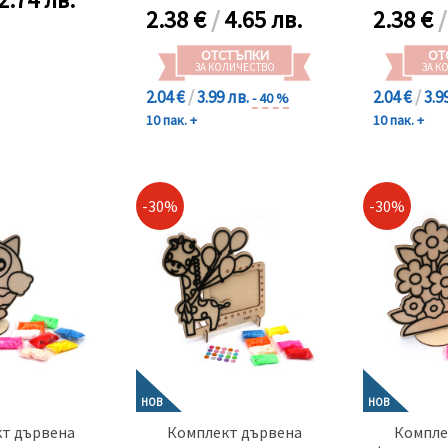
2.38
€
/
4.65 лв.
2.38
€
ОТСТЪПКИ
ОТ
ЗА КОЛИЧЕСТВО
ЗА К
2.04 €
/
3.99 лв.
2.04 €
/
3.9
- 40 %
10 пак. +
10 пак. +
-30%
-30%
НОВ
НОВ
т дървена
Комплект дървена
Компле