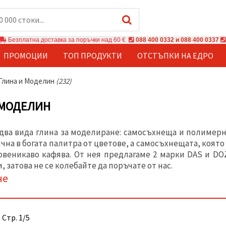
Безплатна доставка за поръчки над 60 €
088 400 0332 и 088 400 0337
ПРОМОЦИИ
ТОП ПРОДУКТИ
ОТСТЪПКИ НА ЕДРО
Глина и Моделин
(232)
 МОДЕЛИН
два вида глина за моделиране: самосъхнеща и полимерна
чна в богата палитра от цветове, а самосъхнещата, която
рвеникаво кафява. От нея предлагаме 2 марки DAS и D
, затова не се колебайте да поръчате от нас.
че
 Стр. 1/5