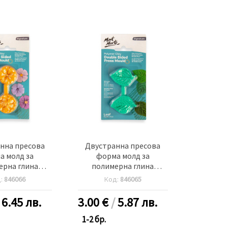
нна пресова
Двустранна пресова
а молд за
форма молд за
ерна глина
полимерна глина
Mont Marte MM
35x34x10 Mont Marte MM
д:
846066
Код:
846065
 Clay Double
Polymer Clay Double
ress Mould -
Sided Press Mould -листо
/
6.45 лв.
3.00
€
/
5.87 лв.
цвете
1-2 бр.