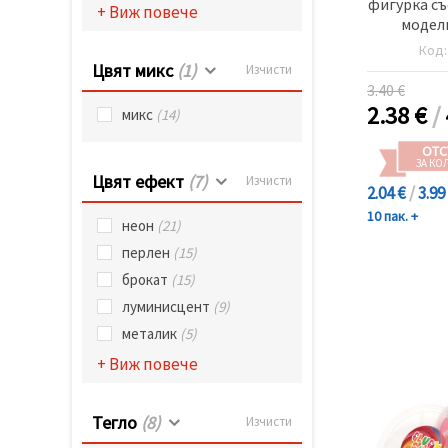
фигурка съ
+ Виж повече
модели
Код
Цвят микс
(1)
Изчисти
3.40 €
2.38
€
/
микс
(14)
ОТС
ЗА КО
Цвят ефект
(7)
Изчисти
2.04 €
/
3.99
10 пак. +
неон
(21)
перлен
(15)
брокат
(15)
луминисцент
(9)
металик
(5)
+ Виж повече
Тегло
(8)
Изчисти