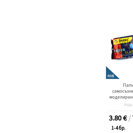
НОВ
Пап
самосъхне
моделиран
-500
Код
3.80
€
/
1-4 бр.