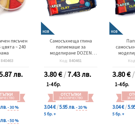
НОВ
НОВ
ичен пясъчен
Самосъхнеща глина
Пап
 цвята ~ 240
папиемаше за
самосъхн
рама
моделиране DOZEN
модели
жълта -500 грама
зелена
:
840463
Код:
840461
Ко
5.87 лв.
3.80
€
/
7.43 лв.
3.80
€
1-4 бр.
1-4 бр.
ТЪПКИ
ОТСТЪПКИ
ОТ
ЛИЧЕСТВО
ЗА КОЛИЧЕСТВО
ЗА К
 лв.
3.04 €
/
5.95 лв.
3.04 €
/
5.9
- 30 %
- 20 %
5 бр. +
5 бр. +
 лв.
- 50 %