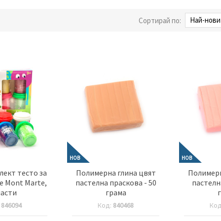
Сортирай по:
НОВ
НОВ
ект тесто за
Полимерна глина цвят
Полимерн
 Mont Marte,
пастелна праскова - 50
пастелна
части
грама
:
846094
Код:
840468
Ко