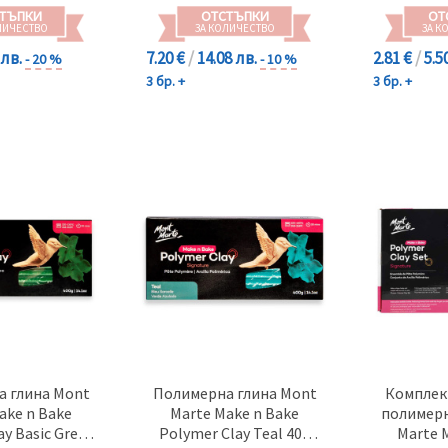
ТЪПКИ
ОТСТЪПКИ
ОТ
ЛИЧЕСТВО
ЗА КОЛИЧЕСТВО
ЗА К
 лв.
7.20 €
/
14.08 лв.
2.81 €
/
5.5
- 20 %
- 10 %
3 бр. +
3 бр. +
 глина Mont
Полимерна глина Mont
Комплект
ake n Bake
Marte Make n Bake
полимерн
ay Basic Green
Polymer Clay Teal 400
Marte 