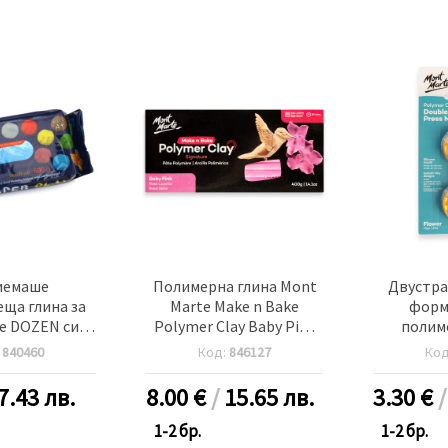
иемаше
Полимерна глина Mont
Двустра
ща глина за
Marte Make n Bake
форм
е DOZEN синя
Polymer Clay Baby Pink
полим
 грама
400 грама бебешко
35x34x10 
:
840460
Код:
846127
Ко
розово
Polymer
Sided P
7.43 лв.
8.00
€
/
15.65 лв.
3.30
€
1-2 бр.
1-2 бр.