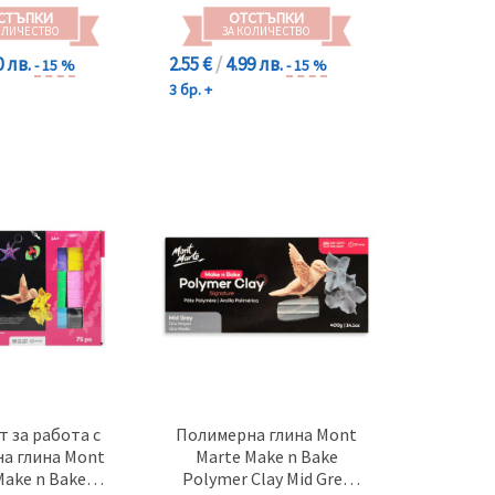
СТЪПКИ
ОТСТЪПКИ
ОЛИЧЕСТВО
ЗА КОЛИЧЕСТВО
0 лв.
2.55 €
/
4.99 лв.
- 15 %
- 15 %
3 бр. +
 за работа с
Полимерна глина Mont
а глина Mont
Marte Make n Bake
Make n Bake
Polymer Clay Mid Grey