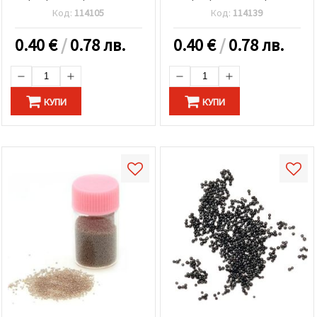
грама
Код:
114105
Код:
114139
0.40
€
/
0.78 лв.
0.40
€
/
0.78 лв.
КУПИ
КУПИ