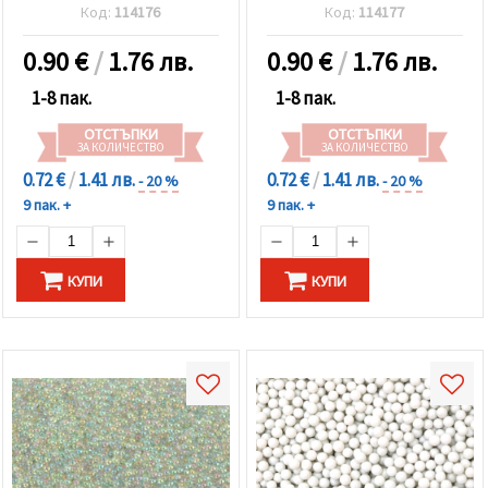
пясъчножълт -50 грама
-50 грама
Код:
114176
Код:
114177
0.90
€
/
1.76 лв.
0.90
€
/
1.76 лв.
1-8 пак.
1-8 пак.
ОТСТЪПКИ
ОТСТЪПКИ
ЗА КОЛИЧЕСТВО
ЗА КОЛИЧЕСТВО
0.72 €
/
1.41 лв.
0.72 €
/
1.41 лв.
- 20 %
- 20 %
9 пак. +
9 пак. +
КУПИ
КУПИ