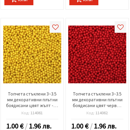
Топчета стъклени 3~3.5
Топчета стъклени 3~3.5
мм декоративни плътни
мм декоративни плътни
боядисани цвят жълт -50
боядисани цвят червен
грама
-50 грама
Код:
114061
Код:
114062
1.00
€
/
1.96 лв.
1.00
€
/
1.96 лв.