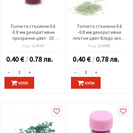
Топчета стъклени 0.6
Топчета стъклени 0.6
-0.8 мм декоративни
-0.8 мм декоративни
прозрачни цвят -10
плътни цвят бледо зелен
грама
-10 грама
Код:
114154
Код:
114005
0.40
€
/
0.78 лв.
0.40
€
/
0.78 лв.
КУПИ
КУПИ