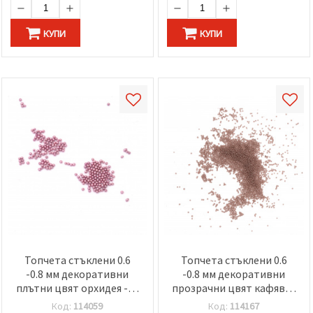
КУПИ
КУПИ
Топчета стъклени 0.6
Топчета стъклени 0.6
-0.8 мм декоративни
-0.8 мм декоративни
плътни цвят орхидея -10
прозрачни цвят кафяво-
грама
розов -10 грама
Код:
114059
Код:
114167