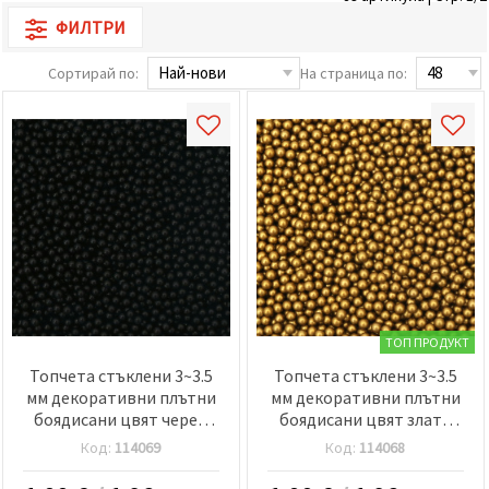
релевантно
ФИЛТРИ
съдържание
и реклами,
включително
Сортирай по:
На страница по:
с помощта
на наши
партньори
за анализ
и
маркетинг.
Можеш да
се
съгласиш
да
използваме
всички
"бисквитки"
като
натиснеш
ТОП ПРОДУКТ
"Приеми
всички!"
Топчета стъклени 3~3.5
Топчета стъклени 3~3.5
или да
мм декоративни плътни
мм декоративни плътни
посочиш
боядисани цвят черен
боядисани цвят злато
предпочитанията
си в
-50 грама
-50 грама
Код:
114069
Код:
114068
"Настройки",
като