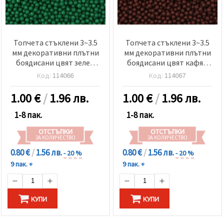
Топчета стъклени 3~3.5
Топчета стъклени 3~3.5
мм декоративни плътни
мм декоративни плътни
боядисани цвят зелен
боядисани цвят кафяв
-50 грама
-50 грама
Код:
114066
Код:
114067
1.00
€
/
1.96 лв.
1.00
€
/
1.96 лв.
1-8 пак.
1-8 пак.
ОТСТЪПКИ
ОТСТЪПКИ
ЗА КОЛИЧЕСТВО
ЗА КОЛИЧЕСТВО
0.80 €
/
1.56 лв.
0.80 €
/
1.56 лв.
- 20 %
- 20 %
9 пак. +
9 пак. +
КУПИ
КУПИ