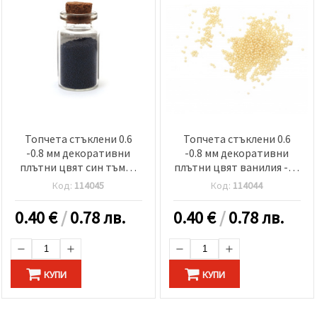
Топчета стъклени 0.6
Топчета стъклени 0.6
-0.8 мм декоративни
-0.8 мм декоративни
плътни цвят син тъмен
плътни цвят ванилия -10
-10 грама
грама
Код:
114045
Код:
114044
0.40
€
/
0.78 лв.
0.40
€
/
0.78 лв.
КУПИ
КУПИ