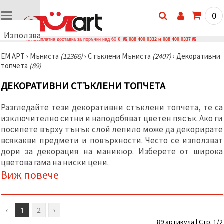
0
Използваме
Безплатна доставка за поръчки над 60 €
088 400 0332 и 088 400 0337
бисквитки
ЕМ АРТ
›
Мъниста
(12366)
›
Стъклени Мъниста
(2407)
›
Декоративни
🍪
топчета
(89)
Използваме
бисквитки
ДЕКОРАТИВНИ СТЪКЛЕНИ ТОПЧЕТА
и подобни
технологии,
за да
Разгледайте тези декоративни стъклени топчета, те са
осигурим
правилната
изключително ситни и наподобяват цветен пясък. Ако ги
работа на
посипете върху тънък слой лепило може да декорирате
сайта, да
всякакви предмети и повърхности. Често се използват
подобрим
твоето
дори за декорация на маникюр. Изберете от широка
изживяване
цветова гама на ниски цени.
и, с твое
Виж повече
съгласие,
да
анализираме
трафика и
да
‹
1
2
›
показваме
по-
89 артикула | Стр. 1/2