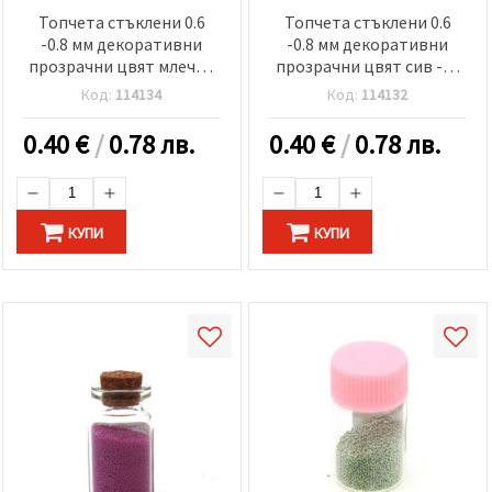
Топчета стъклени 0.6
Топчета стъклени 0.6
-0.8 мм декоративни
-0.8 мм декоративни
прозрачни цвят млечно
прозрачни цвят сив -10
кафяв -10 грама
грама
Код:
114134
Код:
114132
0.40
€
/
0.78 лв.
0.40
€
/
0.78 лв.
КУПИ
КУПИ