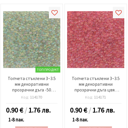
ТОП ПРОДУКТ
Топчета стъклени 3~3.5
Топчета стъклени 3~3.5
мм декоративни
мм декоративни
прозрачни дъга -50
прозрачни дъга цвят
грама
розов -50 грама
Код:
114170
Код:
114171
0.90
€
/
1.76 лв.
0.90
€
/
1.76 лв.
1-8 пак.
1-8 пак.