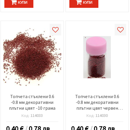
КУПИ
КУПИ
Топчета стъклени 0.6
Топчета стъклени 0.6
-0.8 мм декоративни
-0.8 мм декоративни
плътни цвят -10 грама
плътни цвят червен
тъмен -10 грама
Код:
114033
Код:
114030
0.40
€
/
0.78 лв.
0.40
€
/
0.78 лв.