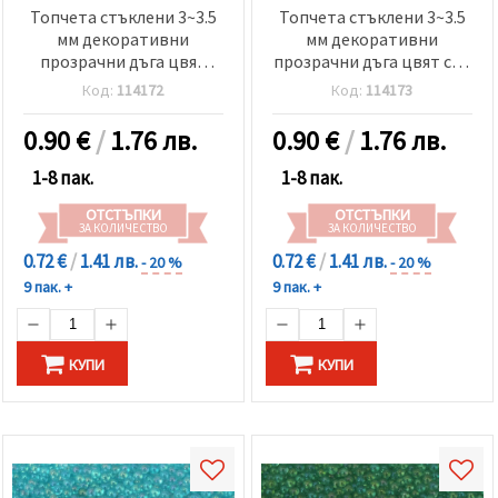
Топчета стъклени 3~3.5
Топчета стъклени 3~3.5
мм декоративни
мм декоративни
прозрачни дъга цвят
прозрачни дъга цвят син
лилав -50 грама
-50 грама
Код:
114172
Код:
114173
0.90
€
/
1.76 лв.
0.90
€
/
1.76 лв.
1-8 пак.
1-8 пак.
ОТСТЪПКИ
ОТСТЪПКИ
ЗА КОЛИЧЕСТВО
ЗА КОЛИЧЕСТВО
0.72 €
/
1.41 лв.
0.72 €
/
1.41 лв.
- 20 %
- 20 %
9 пак. +
9 пак. +
КУПИ
КУПИ