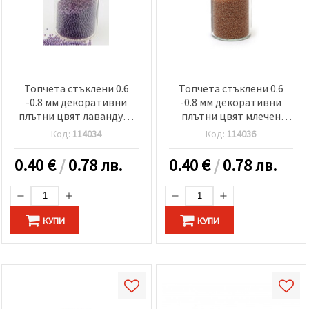
Топчета стъклени 0.6
Топчета стъклени 0.6
-0.8 мм декоративни
-0.8 мм декоративни
плътни цвят лавандула
плътни цвят млечен
-10 грама
карамел -10 грама
Код:
114034
Код:
114036
0.40
€
/
0.78 лв.
0.40
€
/
0.78 лв.
КУПИ
КУПИ