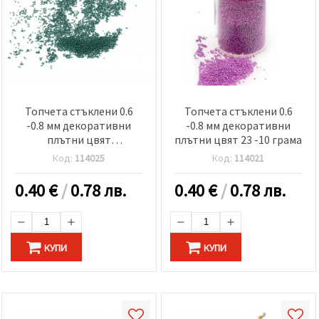
Топчета стъклени 0.6
Топчета стъклени 0.6
-0.8 мм декоративни
-0.8 мм декоративни
плътни цвят
плътни цвят 23 -10 грама
изумруденозелен -10
Код:
114025
Код:
114021
грама
0.40
€
/
0.78 лв.
0.40
€
/
0.78 лв.
КУПИ
КУПИ