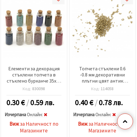
Елементи за декорация
Топчета стъклени 0.6
стъклени топчета в
-0.8 мм декоративни
стъклено бурканче 35x15
плътни цвят антик
мм МИКС
бронз -10 грама
Код:
830098
Код:
114058
0.30
€
/
0.59 лв.
0.40
€
/
0.78 лв.
Изчерпана
Oнлайн:
Изчерпана
Oнлайн:
Виж
за Наличност по
Виж
за Наличност по
Магазините
Магазините