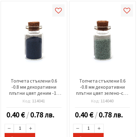
Топчета стъклени 0.6
Топчета стъклени 0.6
-0.8 мм декоративни
-0.8 мм декоративни
плътни цвят деним -10
плътни цвят зелено-сив
грама
-10 грама
Код:
114041
Код:
114040
0.40
€
/
0.78 лв.
0.40
€
/
0.78 лв.