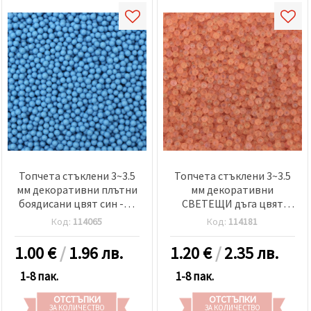
Топчета стъклени 3~3.5
Топчета стъклени 3~3.5
мм декоративни плътни
мм декоративни
боядисани цвят син -50
СВЕТЕЩИ дъга цвят
грама
оранжев електрик -50
Код:
114065
Код:
114181
грама
1.00
€
/
1.96 лв.
1.20
€
/
2.35 лв.
1-8 пак.
1-8 пак.
ОТСТЪПКИ
ОТСТЪПКИ
ЗА КОЛИЧЕСТВО
ЗА КОЛИЧЕСТВО