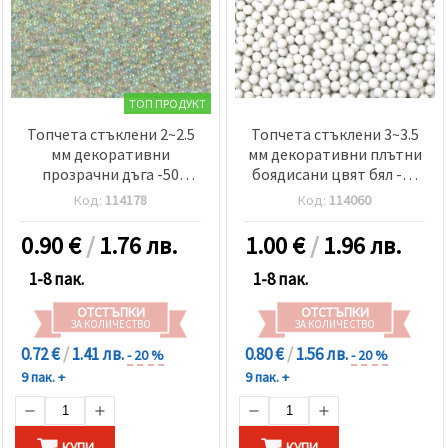
ТОП ПРОДУКТ
Топчета стъклени 2~2.5
Топчета стъклени 3~3.5
мм декоративни
мм декоративни плътни
прозрачни дъга -50
боядисани цвят бял -50
грама
грама
Код:
114178
Код:
114060
0.90
€
/
1.76 лв.
1.00
€
/
1.96 лв.
1-8 пак.
1-8 пак.
ОТСТЪПКИ
ОТСТЪПКИ
ЗА КОЛИЧЕСТВО
ЗА КОЛИЧЕСТВО
0.72 €
/
1.41 лв.
0.80 €
/
1.56 лв.
- 20 %
- 20 %
9 пак. +
9 пак. +
КУПИ
КУПИ