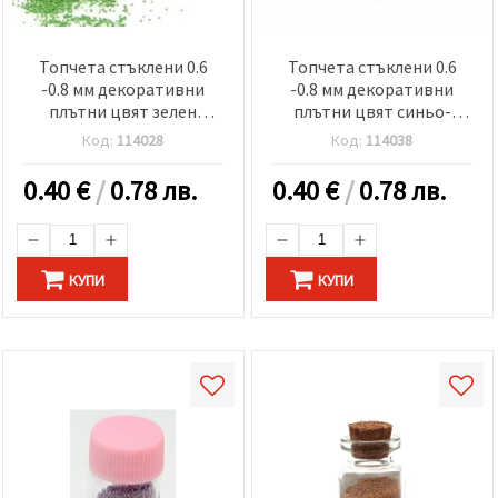
Топчета стъклени 0.6
Топчета стъклени 0.6
-0.8 мм декоративни
-0.8 мм декоративни
плътни цвят зелен
плътни цвят синьо-
тревисто -10 грама
виолетов -10 грама
Код:
114028
Код:
114038
0.40
€
/
0.78 лв.
0.40
€
/
0.78 лв.
КУПИ
КУПИ