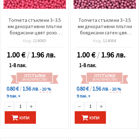
Топчета стъклени 3~3.5
Топчета стъклени 3~3.5
мм декоративни плътни
мм декоративни плътни
боядисани цвят розов
боядисани сатен цвят
-50 грама
лилав -50 грама
Код:
114063
Код:
114064
1.00
€
/
1.96 лв.
1.00
€
/
1.96 лв.
1-8 пак.
1-8 пак.
ОТСТЪПКИ
ОТСТЪПКИ
ЗА КОЛИЧЕСТВО
ЗА КОЛИЧЕСТВО
0.80 €
/
1.56 лв.
0.80 €
/
1.56 лв.
- 20 %
- 20 %
9 пак. +
9 пак. +
КУПИ
КУПИ