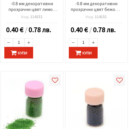
-0.8 мм декоративни
-0.8 мм декоративни
прозрачни цвят лимон
прозрачни цвят бежово-
шифон -10 грама
кафяв -10 грама
Код:
114152
Код:
114151
0.40
€
/
0.78 лв.
0.40
€
/
0.78 лв.
КУПИ
КУПИ