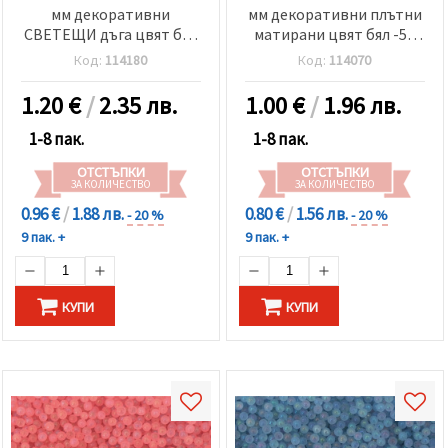
мм декоративни
мм декоративни плътни
СВЕТЕЩИ дъга цвят бял
матирани цвят бял -50
-50 грама
грама
Код:
114180
Код:
114070
1.20
€
/
2.35 лв.
1.00
€
/
1.96 лв.
1-8 пак.
1-8 пак.
ОТСТЪПКИ
ОТСТЪПКИ
ЗА КОЛИЧЕСТВО
ЗА КОЛИЧЕСТВО
0.96 €
/
1.88 лв.
0.80 €
/
1.56 лв.
- 20 %
- 20 %
9 пак. +
9 пак. +
КУПИ
КУПИ