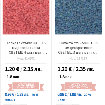
Топчета стъклени 3~3.5
Топчета стъклени 3~3.5
мм декоративни
мм декоративни
СВЕТЕЩИ дъга цвят
СВЕТЕЩИ дъга цвят син
розов електрик -50
-50 грама
Код:
114182
Код:
114183
грама
1.20
€
/
2.35 лв.
1.20
€
/
2.35 лв.
1-8 пак.
1-8 пак.
ОТСТЪПКИ
ОТСТЪПКИ
ЗА КОЛИЧЕСТВО
ЗА КОЛИЧЕСТВО
0.96 €
/
1.88 лв.
0.96 €
/
1.88 лв.
- 20 %
- 20 %
9 пак. +
9 пак. +