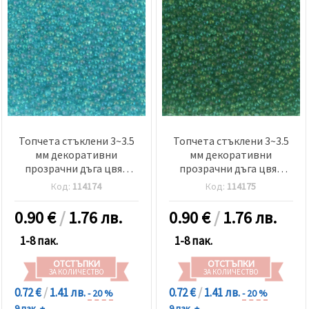
Топчета стъклени 3~3.5
Топчета стъклени 3~3.5
мм декоративни
мм декоративни
прозрачни дъга цвят
прозрачни дъга цвят
синьозелен -50 грама
зелен -50 грама
Код:
114174
Код:
114175
0.90
€
/
1.76 лв.
0.90
€
/
1.76 лв.
1-8 пак.
1-8 пак.
ОТСТЪПКИ
ОТСТЪПКИ
ЗА КОЛИЧЕСТВО
ЗА КОЛИЧЕСТВО
0.72 €
/
1.41 лв.
0.72 €
/
1.41 лв.
- 20 %
- 20 %
9 пак. +
9 пак. +