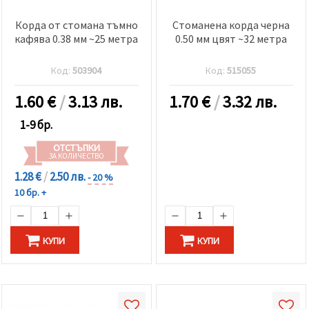
Корда от стомана тъмно
Стоманена корда черна
кафява 0.38 мм ~25 метра
0.50 мм цвят ~32 метра
Код:
503904
Код:
515055
1.60
€
/
3.13 лв.
1.70
€
/
3.32 лв.
1-9 бр.
ОТСТЪПКИ
ЗА КОЛИЧЕСТВО
1.28 €
/
2.50 лв.
- 20 %
10 бр. +
КУПИ
КУПИ