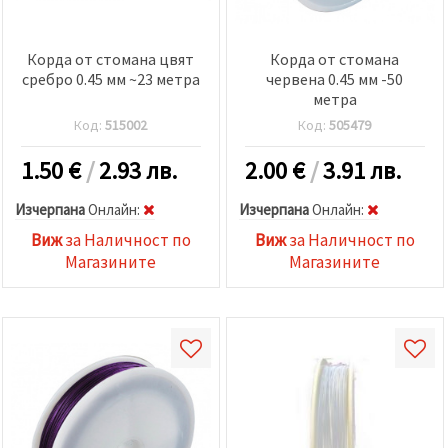
Корда от стомана цвят
Корда от стомана
сребро 0.45 мм ~23 метра
червена 0.45 мм -50
метра
Код:
515002
Код:
505479
1.50
€
/
2.93 лв.
2.00
€
/
3.91 лв.
Изчерпана
Oнлайн:
Изчерпана
Oнлайн:
Виж
за Наличност по
Виж
за Наличност по
Магазините
Магазините