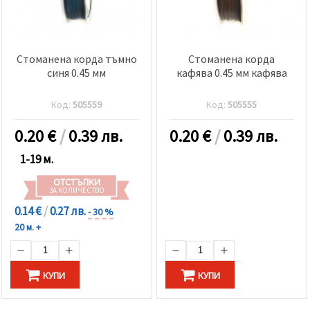
Стоманена корда тъмно
Стоманена корда
синя 0.45 мм
кафява 0.45 мм кафява
Код:
505559
Код:
505555
0.20
€
/
0.39 лв.
0.20
€
/
0.39 лв.
1-19 м.
ОТСТЪПКИ
ЗА КОЛИЧЕСТВО
0.14 €
/
0.27 лв.
- 30 %
20 м. +
КУПИ
КУПИ