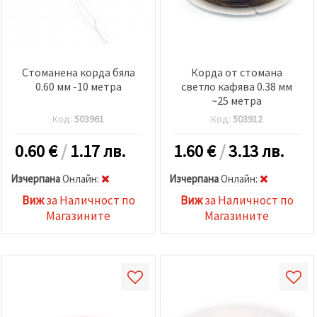
Стоманена корда бяла
Корда от стомана
0.60 мм -10 метра
светло кафява 0.38 мм
~25 метра
Код:
503961
Код:
503912
0.60
€
/
1.17 лв.
1.60
€
/
3.13 лв.
Изчерпана
Oнлайн:
Изчерпана
Oнлайн:
Виж
за Наличност по
Виж
за Наличност по
Магазините
Магазините