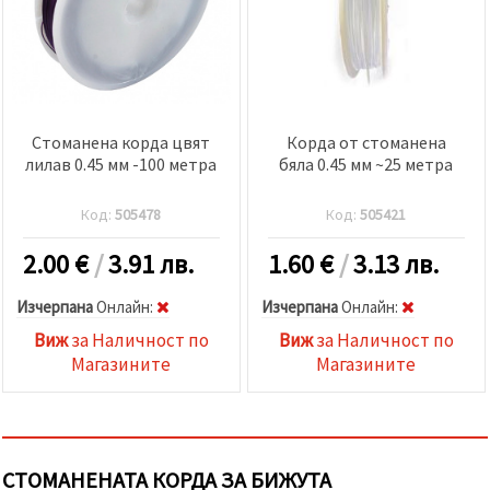
Стоманена корда цвят
Корда от стоманена
лилав 0.45 мм -100 метра
бяла 0.45 мм ~25 метра
Код:
505478
Код:
505421
2.00
€
/
3.91 лв.
1.60
€
/
3.13 лв.
Изчерпана
Oнлайн:
Изчерпана
Oнлайн:
Виж
за Наличност по
Виж
за Наличност по
Магазините
Магазините
СТОМАНЕНАТА КОРДА ЗА БИЖУТА