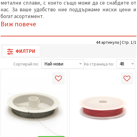
метални сплави, с които също може да се снабдите от
релевантно
съдържание
нас. За ваше удобство ние поддържаме ниски цени и
и реклами,
богат асортимент.
включително
Виж повече
с помощта
на наши
партньори
за анализ
и
44 артикула | Стр. 1/1
маркетинг.
ФИЛТРИ
Можеш да
се
Сортирай по:
На страница по:
съгласиш
да
използваме
всички
"бисквитки"
като
натиснеш
"Приеми
всички!"
или да
посочиш
предпочитанията
си в
"Настройки",
като