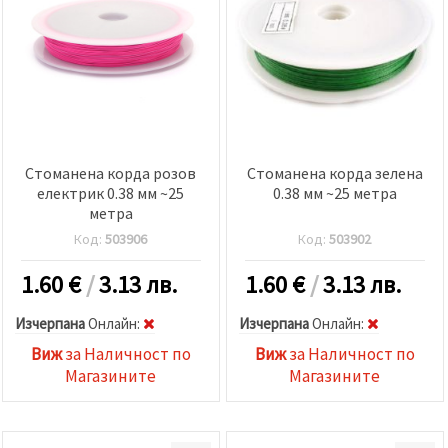
Стоманена корда розов
Стоманена корда зелена
електрик 0.38 мм ~25
0.38 мм ~25 метра
метра
Код:
503906
Код:
503902
1.60
€
/
3.13 лв.
1.60
€
/
3.13 лв.
Изчерпана
Oнлайн:
Изчерпана
Oнлайн:
Виж
за Наличност по
Виж
за Наличност по
Магазините
Магазините