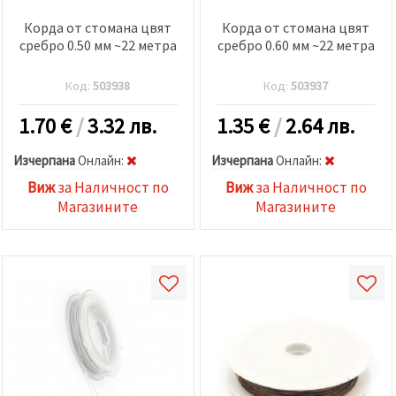
Корда от стомана цвят
Корда от стомана цвят
сребро 0.50 мм ~22 метра
сребро 0.60 мм ~22 метра
Код:
503938
Код:
503937
1.70
€
/
3.32 лв.
1.35
€
/
2.64 лв.
Изчерпана
Oнлайн:
Изчерпана
Oнлайн:
Виж
за Наличност по
Виж
за Наличност по
Магазините
Магазините