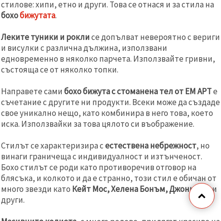
стилове: хипи, етно и други. Това се отнася и за стила на
бохо
бижутата
.
Леките туники и рокли
се допълват невероятно с вериги
и висулки с различна дължина, използвани
едновременно в няколко парчета. Използвайте гривни,
състояща се от няколко топки.
Направете сами
бохо бижута с стоманена тел от ЕМ АРТ
е
съчетание с другите ни продукти. Всеки може да създаде
свое уникално нещо, като комбинира в него това, което
иска. Използвайки за това цялото си въображение.
Стилът се характеризира с
естествена небрежност
, но
винаги граничеща с индивидуалност и изтънченост.
Бохо стилът се роди като противоречив отговор на
блясъка, и колкото и да е странно, този стил е обичан от
много звезди като
Кейт Мос, Хелена Бонъм, Джони Деп
и
други.