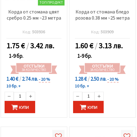
избереш
ТОП ПРОДУКТ
дадения
вид
Корда от стомана цвят
Корда от стомана бледо
"бисквитки"
сребро 0.25 мм ~23 метра
розова 0.38 мм ~25 метра
и кликнеш
бутона
"Запази"
Код:
503936
Код:
503909
1.75
€
/
3.42 лв.
1.60
€
/
3.13 лв.
Приеми
всички
1-9 бр.
1-9 бр.
Настройки
ОТСТЪПКИ
ОТСТЪПКИ
на
ЗА КОЛИЧЕСТВО
ЗА КОЛИЧЕСТВО
бисквитките
1.40 €
/
2.74 лв.
1.28 €
/
2.50 лв.
- 20 %
- 20 %
10 бр. +
10 бр. +
КУПИ
КУПИ