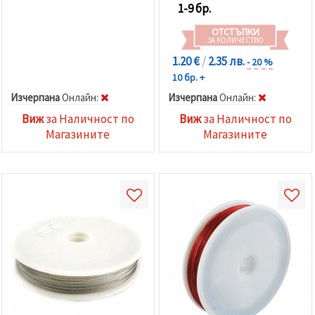
1-9 бр.
ОТСТЪПКИ
ЗА КОЛИЧЕСТВО
1.20 €
/
2.35 лв.
- 20 %
10 бр. +
Изчерпана
Oнлайн:
Изчерпана
Oнлайн:
Виж
за Наличност по
Виж
за Наличност по
Магазините
Магазините