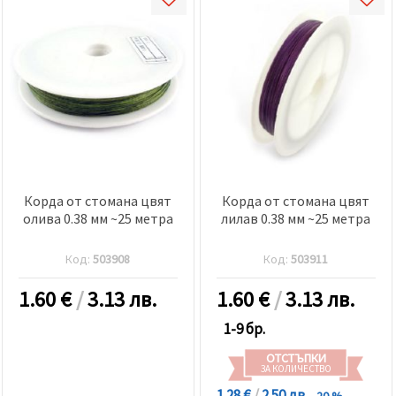
Корда от стомана цвят
Корда от стомана цвят
олива 0.38 мм ~25 метра
лилав 0.38 мм ~25 метра
Код:
503908
Код:
503911
1.60
€
/
3.13 лв.
1.60
€
/
3.13 лв.
1-9 бр.
ОТСТЪПКИ
ЗА КОЛИЧЕСТВО
1.28 €
/
2.50 лв.
- 20 %