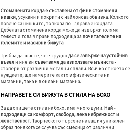
Стоманената корда е съставена от фини стоманени
нишки,
усукани и покрити с найлонова обвивка. Колкото
повече са нишките, толкова по - здрава е кордата.
Дебелата стоманена корда може да издържи голяма
тежест и това я прави подходяща за
почитателите на
големите и масивни бижута.
Трябва да знаете, че е трудно
да се завърже на устойчив
възел
и ние ви
съветваме да използвате мъниста
-
стопери от различни метални сплави. Всичко от което се
нуждаете, ще намерите както в физическите ни
магазини, така и в онлайн магазина.
НАПРАВЕТЕ СИ БИЖУТА В СТИЛА НА БОХО
За да опишете стила на бохо, има много думи.
Най -
подходящи са комфорт, свобода, лека небрежност и
женственост.
Творческото търсене на вашия уникален
образ понякога се случва със смесица от различни