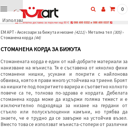
0
Използваме
Безплатна доставка за поръчки над 60 €
088 400 0332 и 088 400 0337
бисквитки
ЕМ АРТ
›
Аксесоари за бижута и низане
(4211)
›
Метална тел
(305)
›
🍪
Стоманена корда
(44)
Използваме
бисквитки
СТОМАНЕНА КОРДА ЗА БИЖУТА
и подобни
технологии,
за да
Стоманената корда е един от най-добрите материали за
осигурим
правилната
нанизване на мъниста. Тя е съставена от няколко фини
работа на
стоманени нишки, усукани и покрити с найлонова
сайта, да
обвивка, която я прави много устойчива на триене. Броят
подобрим
твоето
на нишките под покритието варира и съответно колкото
изживяване
повече са те, толкова по-здрава е кордата. Дебелата
и, с твое
стоманена корда може да издържи голяма тежест и е
съгласие,
да
изключително подходяща за низане на гердани от
анализираме
стъкло или полускъпоценни камъни, но трябва да
трафика и
да
знаете, че е трудно да се завърже на устойчив възел.
показваме
Вместо това се използват мъниста-стопери от различни
по-