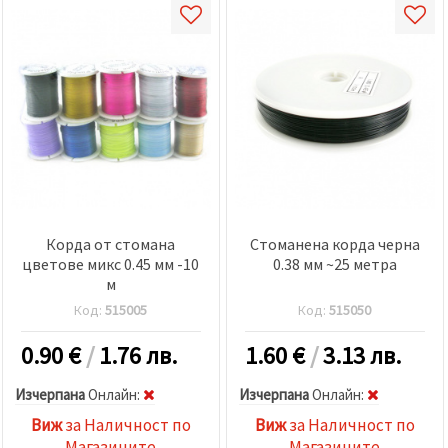
Корда от стомана
Стоманена корда черна
цветове микс 0.45 мм -10
0.38 мм ~25 метра
м
Код:
515005
Код:
515050
0.90
€
/
1.76 лв.
1.60
€
/
3.13 лв.
Изчерпана
Oнлайн:
Изчерпана
Oнлайн:
Виж
за Наличност по
Виж
за Наличност по
Магазините
Магазините