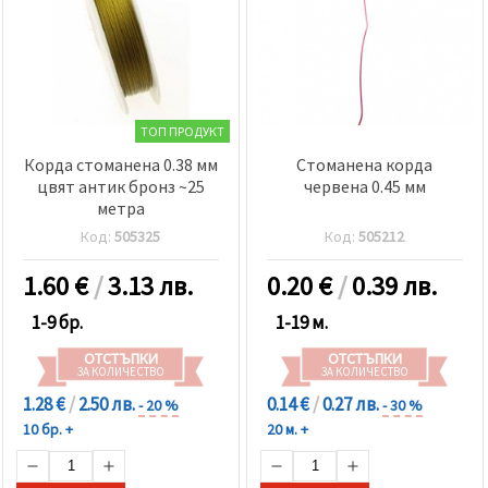
ТОП ПРОДУКТ
Корда стоманена 0.38 мм
Стоманена корда
цвят антик бронз ~25
червена 0.45 мм
метра
Код:
505325
Код:
505212
1.60
€
/
3.13 лв.
0.20
€
/
0.39 лв.
1-9 бр.
1-19 м.
ОТСТЪПКИ
ОТСТЪПКИ
ЗА КОЛИЧЕСТВО
ЗА КОЛИЧЕСТВО
1.28 €
/
2.50 лв.
0.14 €
/
0.27 лв.
- 20 %
- 30 %
10 бр. +
20 м. +