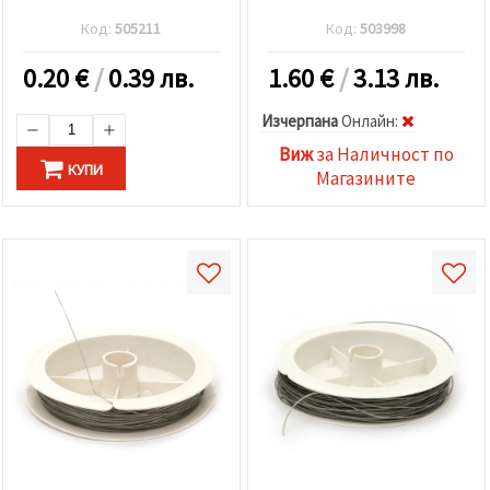
Код:
505211
Код:
503998
0.20
€
/
0.39 лв.
1.60
€
/
3.13 лв.
Изчерпана
Oнлайн:
Виж
за Наличност по
КУПИ
Магазините