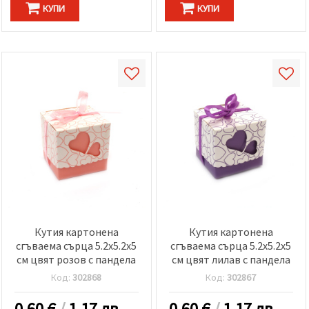
КУПИ
КУПИ
Кутия картонена
Кутия картонена
сгъваема сърца 5.2x5.2x5
сгъваема сърца 5.2x5.2x5
см цвят розов с пандела
см цвят лилав с пандела
Код:
302868
Код:
302867
0.60
€
/
1.17 лв.
0.60
€
/
1.17 лв.