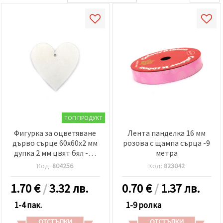
ТОП ПРОДУКТ
Фигурка за оцветяване
Лента панделка 16 мм
дърво сърце 60x60x2 мм
розова с щампа сърца -9
дупка 2 мм цвят бял -10
метра
броя
Код:
804256
Код:
823042
1.70
€
/
3.32 лв.
0.70
€
/
1.37 лв.
1-4 пак.
1-9 ролка
ОТСТЪПКИ
ОТСТЪПКИ