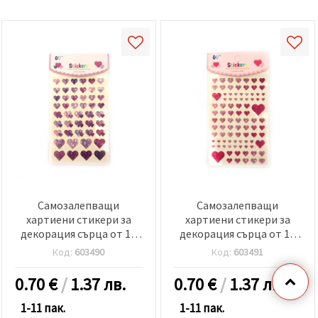
Самозалепващи
Самозалепващи
хартиени стикери за
хартиени стикери за
декорация сърца от 12
декорация сърца от 12
мм до 20 мм в розово-
мм до 20 мм в розова
Код:
603490
Код:
603491
лилава гама със седефен
гама със седефен ефект
ефект -47 броя
-81 броя
0.70
€
/
1.37 лв.
0.70
€
/
1.37 лв.
1-11 пак.
1-11 пак.