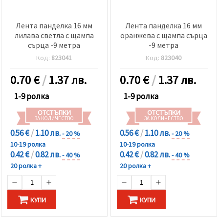
Лента панделка 16 мм
Лента панделка 16 мм
лилава светла с щампа
оранжева с щампа сърца
сърца -9 метра
-9 метра
Код:
823041
Код:
823040
0.70
€
/
1.37 лв.
0.70
€
/
1.37 лв.
1-9 ролка
1-9 ролка
ОТСТЪПКИ
ОТСТЪПКИ
ЗА КОЛИЧЕСТВО
ЗА КОЛИЧЕСТВО
0.56 €
/
1.10 лв.
0.56 €
/
1.10 лв.
- 20 %
- 20 %
10-19 ролка
10-19 ролка
0.42 €
/
0.82 лв.
0.42 €
/
0.82 лв.
- 40 %
- 40 %
20 ролка +
20 ролка +
КУПИ
КУПИ