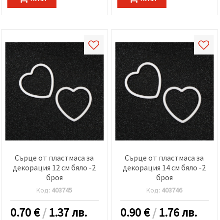
Сърце от пластмаса за
Сърце от пластмаса за
декорация 12 см бяло -2
декорация 14 см бяло -2
броя
броя
Код:
403745
Код:
403746
0.70
€
/
1.37 лв.
0.90
€
/
1.76 лв.