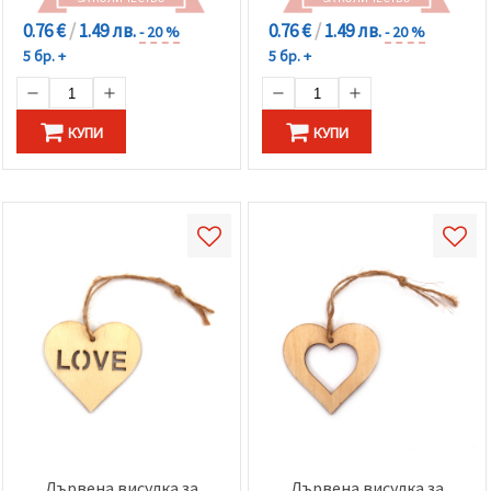
0.76 €
/
1.49 лв.
0.76 €
/
1.49 лв.
- 20 %
- 20 %
5 бр. +
5 бр. +
КУПИ
КУПИ
Дървена висулка за
Дървена висулка за