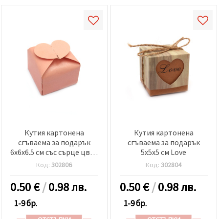
Кутия картонена
Кутия картонена
сгъваема за подарък
сгъваема за подарък
6x6x6.5 см със сърце цвят
5x5x5 см Love
перлено розов
Код:
302806
Код:
302804
0.50
€
/
0.98 лв.
0.50
€
/
0.98 лв.
1-9 бр.
1-9 бр.