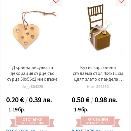
Дървена висулка за
Кутия картонена
декорация сърце със
сгъваема стол 4x4x11 см
сърца 50x55x2 мм с въже
цвят злато с пандела и
висулка сърце
Код:
804225
Код:
302880
0.20
€
/
0.39 лв.
0.50
€
/
0.98 лв.
1-19 бр.
1-9 бр.
ОТСТЪПКИ
ОТСТЪПКИ
ЗА КОЛИЧЕСТВО
ЗА КОЛИЧЕСТВО