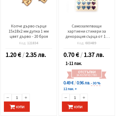
Копче дърво сърце
Самозалепващи
15x18x2 мм дупка 1 мм
хартиени стикери за
цвят дърво - 20 броя
декорация сърца от 12
мм до 20 мм в синьо-
Код:
121834
Код:
603489
зелена гама със седефен
ефект -47 броя
1.20
€
/
2.35 лв.
0.70
€
/
1.37 лв.
1-11 пак.
ОТСТЪПКИ
ЗА КОЛИЧЕСТВО
0.49 €
/
0.96 лв.
- 30 %
12 пак. +
КУПИ
КУПИ