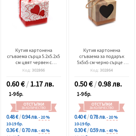
Кутия картонена
Кутия картонена
сгъваема сърца 5.2x5.2x5
сгъваема за подарък
см цвят червен с
5x5x5 см черно сърце и
пандела
канап
Код:
302866
Код:
302864
0.60
€
/
1.17 лв.
0.50
€
/
0.98 лв.
1-9 бр.
1-9 бр.
ОТСТЪПКИ
ОТСТЪПКИ
ЗА КОЛИЧЕСТВО
ЗА КОЛИЧЕСТВО
0.48 €
/
0.94 лв.
0.40 €
/
0.78 лв.
- 20 %
- 20 %
10-19 бр.
10-19 бр.
0.36 €
/
0.70 лв.
0.30 €
/
0.59 лв.
- 40 %
- 40 %