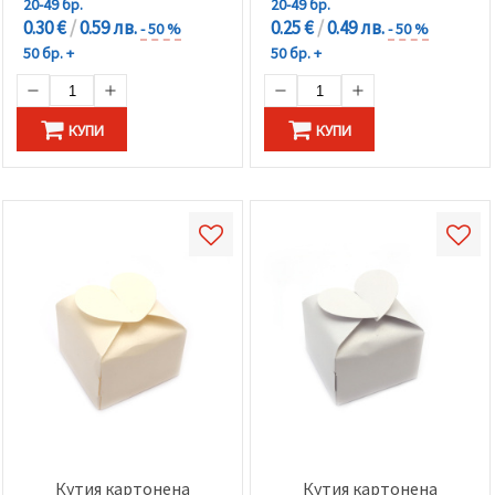
20-49 бр.
20-49 бр.
0.30 €
/
0.59 лв.
0.25 €
/
0.49 лв.
- 50 %
- 50 %
50 бр. +
50 бр. +
КУПИ
КУПИ
Кутия картонена
Кутия картонена