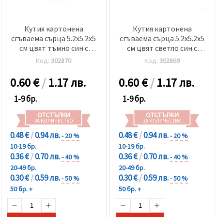
Кутия картонена
Кутия картонена
сгъваема сърца 5.2x5.2x5
сгъваема сърца 5.2x5.2x5
см цвят тъмно син с
см цвят светло син с
пандела
пандела
Код:
302870
Код:
302869
0.60
€
/
1.17 лв.
0.60
€
/
1.17 лв.
1-9 бр.
1-9 бр.
ОТСТЪПКИ
ОТСТЪПКИ
ЗА КОЛИЧЕСТВО
ЗА КОЛИЧЕСТВО
0.48 €
/
0.94 лв.
0.48 €
/
0.94 лв.
- 20 %
- 20 %
10-19 бр.
10-19 бр.
0.36 €
/
0.70 лв.
0.36 €
/
0.70 лв.
- 40 %
- 40 %
20-49 бр.
20-49 бр.
0.30 €
/
0.59 лв.
0.30 €
/
0.59 лв.
- 50 %
- 50 %
50 бр. +
50 бр. +