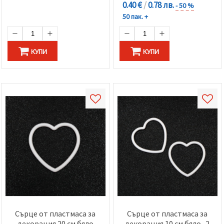
0.40 €
/
0.78 лв.
- 50 %
50 пак. +
КУПИ
КУПИ
Сърце от пластмаса за
Сърце от пластмаса за
декорация 20 см бяло
декорация 10 см бяло -2