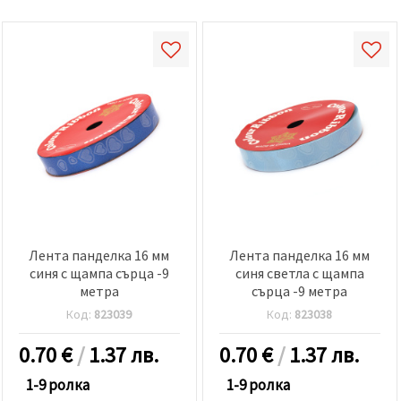
Лента панделка 16 мм
Лента панделка 16 мм
синя с щампа сърца -9
синя светла с щампа
метра
сърца -9 метра
Код:
823039
Код:
823038
0.70
€
/
1.37 лв.
0.70
€
/
1.37 лв.
1-9 ролка
1-9 ролка