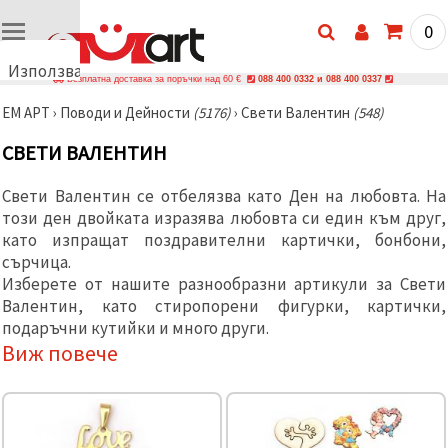
0
Използваме
Безплатна доставка за поръчки над 60 €
088 400 0332 и 088 400 0337
бисквитки
ЕМ АРТ
›
Поводи и Дейности
(5176)
›
Свети Валентин
(548)
🍪
Използваме
СВЕТИ ВАЛЕНТИН
бисквитки
и подобни
технологии,
Свети Валентин се отбелязва като Ден на любовта. На
за да
този ден двойката изразява любовта си един към друг,
осигурим
правилната
като изпращат поздравителни картички, бонбони,
работа на
сърчица.
сайта, да
подобрим
Изберете от нашите разнообразни артикули за Свети
твоето
Валентин, като стиропорени фигурки, картички,
изживяване
подаръчни кутийки и много други.
и, с твое
съгласие,
Виж повече
да
анализираме
трафика и
да
показваме
по-