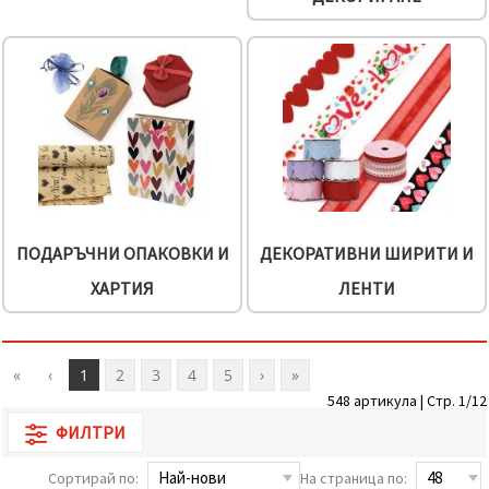
избереш
дадения
вид
"бисквитки"
и кликнеш
бутона
"Запази"
Приеми
всички
Настройки
на
ПОДАРЪЧНИ ОПАКОВКИ И
ДЕКОРАТИВНИ ШИРИТИ И
бисквитките
ХАРТИЯ
ЛЕНТИ
«
‹
1
2
3
4
5
›
»
548 артикула | Стр. 1/12
ФИЛТРИ
Сортирай по:
На страница по: