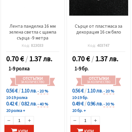
Лента панделка 16 мм
Сърце от пластмаса за
зелена светла с щампа
декорация 16 см бяло
сърца -9 метра
Код:
823033
Код:
403747
0.70
€
/
1.37 лв.
0.70
€
/
1.37 лв.
1-9 ролка
1-9 бр.
ОТСТЪПКИ
ОТСТЪПКИ
ЗА КОЛИЧЕСТВО
ЗА КОЛИЧЕСТВО
0.56 €
/
1.10 лв.
0.56 €
/
1.10 лв.
- 20 %
- 20 %
10-19 ролка
10-19 бр.
0.42 €
/
0.82 лв.
0.49 €
/
0.96 лв.
- 40 %
- 30 %
20 ролка +
20 бр. +
КУПИ
КУПИ