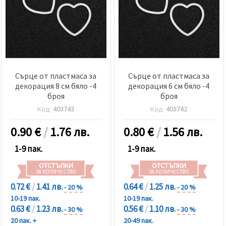
Сърце от пластмаса за
Сърце от пластмаса за
декорация 8 см бяло -4
декорация 6 см бяло -4
броя
броя
Код:
403743
Код:
403742
0.90
€
/
1.76 лв.
0.80
€
/
1.56 лв.
1-9 пак.
1-9 пак.
ОТСТЪПКИ
ОТСТЪПКИ
ЗА КОЛИЧЕСТВО
ЗА КОЛИЧЕСТВО
0.72 €
/
1.41 лв.
0.64 €
/
1.25 лв.
- 20 %
- 20 %
10-19 пак.
10-19 пак.
0.63 €
/
1.23 лв.
0.56 €
/
1.10 лв.
- 30 %
- 30 %
20 пак. +
20-49 пак.