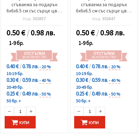
сгъваема за подарък
сгъваема за подарък
6x6x6.5 см със сърце цвят
6x6x6.5 см със сърце цвят
шампанско перлен
перлено бял
Код:
302857
Код:
302847
0.50
€
/
0.98 лв.
0.50
€
/
0.98 лв.
1-9 бр.
1-9 бр.
ОТСТЪПКИ
ОТСТЪПКИ
ЗА КОЛИЧЕСТВО
ЗА КОЛИЧЕСТВО
0.40 €
/
0.78 лв.
0.40 €
/
0.78 лв.
- 20 %
- 20 %
10-19 бр.
10-19 бр.
0.30 €
/
0.59 лв.
0.30 €
/
0.59 лв.
- 40 %
- 40 %
20-49 бр.
20-49 бр.
0.25 €
/
0.49 лв.
0.25 €
/
0.49 лв.
- 50 %
- 50 %
50 бр. +
50 бр. +
КУПИ
КУПИ