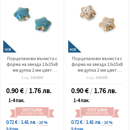
НОВ
НОВ
Порцеланови мъниста с
Порцеланови мъниста с
форма на звезда 13x15x8
форма на звезда 13x15x8
мм дупка 2 мм цвят
мм дупка 2 мм цвят
тюркоаз напръскан -2
бежов напръскан -2 броя
Код:
161604
Код:
161605
броя
0.90
€
/
1.76 лв.
0.90
€
/
1.76 лв.
1-4 пак.
1-4 пак.
ОТСТЪПКИ
ОТСТЪПКИ
ЗА КОЛИЧЕСТВО
ЗА КОЛИЧЕСТВО
0.72 €
/
1.41 лв.
0.72 €
/
1.41 лв.
- 20 %
- 20 %
5-9 пак.
5-9 пак.