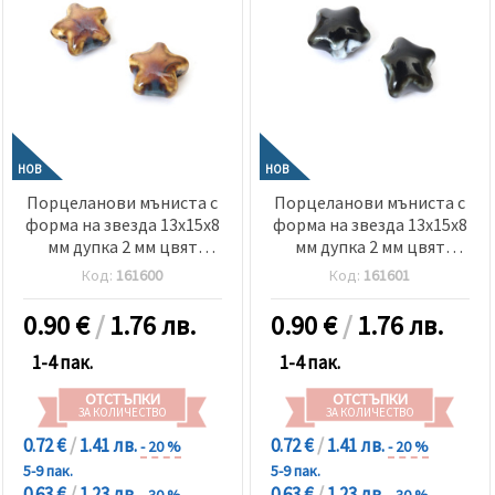
НОВ
НОВ
Порцеланови мъниста с
Порцеланови мъниста с
форма на звезда 13x15x8
форма на звезда 13x15x8
мм дупка 2 мм цвят
мм дупка 2 мм цвят
кафяв меланж -2 броя
черен меланж -2 броя
Код:
161600
Код:
161601
0.90
€
/
1.76 лв.
0.90
€
/
1.76 лв.
1-4 пак.
1-4 пак.
ОТСТЪПКИ
ОТСТЪПКИ
ЗА КОЛИЧЕСТВО
ЗА КОЛИЧЕСТВО
0.72 €
/
1.41 лв.
0.72 €
/
1.41 лв.
- 20 %
- 20 %
5-9 пак.
5-9 пак.
0.63 €
/
1.23 лв.
0.63 €
/
1.23 лв.
- 30 %
- 30 %