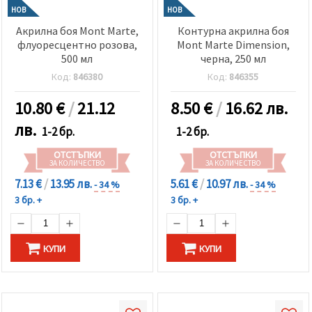
НОВ
НОВ
Акрилна боя Mont Marte,
Контурна акрилна боя
флуоресцентно розова,
Mont Marte Dimension,
500 мл
черна, 250 мл
Код:
846380
Код:
846355
10.80
€
/
21.12
8.50
€
/
16.62 лв.
лв.
1-2 бр.
1-2 бр.
ОТСТЪПКИ
ОТСТЪПКИ
ЗА КОЛИЧЕСТВО
ЗА КОЛИЧЕСТВО
7.13 €
/
13.95 лв.
5.61 €
/
10.97 лв.
- 34 %
- 34 %
3 бр. +
3 бр. +
КУПИ
КУПИ