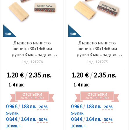
НОВ
НОВ
Дървено мънисто
Дървено мънисто
шевица 30x14x6 мм
шевица 30x14x6 мм
дупка 3 мм с надпис
дупка 3 мм с надпис
Супер баба -5 броя
Супер татко -5 броя
Код:
121276
Код:
121275
1.20
€
/
2.35 лв.
1.20
€
/
2.35 лв.
1-4 пак.
1-4 пак.
ОТСТЪПКИ
ОТСТЪПКИ
ЗА КОЛИЧЕСТВО
ЗА КОЛИЧЕСТВО
0.96 €
/
1.88 лв.
0.96 €
/
1.88 лв.
- 20 %
- 20 %
5-9 пак.
5-9 пак.
0.84 €
/
1.64 лв.
0.84 €
/
1.64 лв.
- 30 %
- 30 %
10 пак. +
10 пак. +