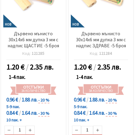
НОВ
НОВ
Дървено мънисто
Дървено мънисто
30x14x6 мм дупка 3 мм с
30x14x6 мм дупка 3 мм с
надпис ЩАСТИЕ -5 броя
надпис ЗДРАВЕ -5 броя
Код:
121285
Код:
121284
1.20
€
/
2.35 лв.
1.20
€
/
2.35 лв.
1-4 пак.
1-4 пак.
ОТСТЪПКИ
ОТСТЪПКИ
ЗА КОЛИЧЕСТВО
ЗА КОЛИЧЕСТВО
0.96 €
/
1.88 лв.
0.96 €
/
1.88 лв.
- 20 %
- 20 %
5-9 пак.
5-9 пак.
0.84 €
/
1.64 лв.
0.84 €
/
1.64 лв.
- 30 %
- 30 %
10 пак. +
10 пак. +