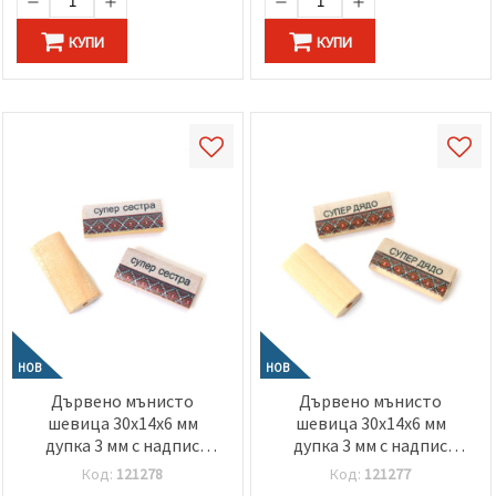
КУПИ
КУПИ
НОВ
НОВ
Дървено мънисто
Дървено мънисто
шевица 30x14x6 мм
шевица 30x14x6 мм
дупка 3 мм с надпис
дупка 3 мм с надпис
Супер сестра -5 броя
Супер дядо -5 броя
Код:
121278
Код:
121277