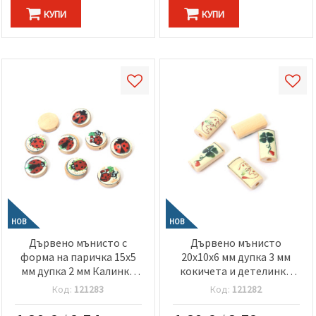
КУПИ
КУПИ
НОВ
НОВ
Дървено мънисто с
Дървено мънисто
форма на паричка 15x5
20x10x6 мм дупка 3 мм
мм дупка 2 мм Калинки
кокичета и детелинки
МИКС -10 броя
МИКС -10 броя
Код:
121283
Код:
121282