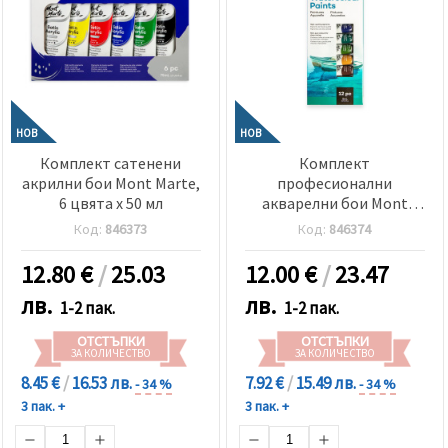
НОВ
НОВ
Комплект сатенени
Комплект
акрилни бои Mont Marte,
професионални
6 цвята x 50 мл
акварелни бои Mont
Marte, 12 цвята x 8 мл
Код:
846373
Код:
846374
12.80
€
/
25.03
12.00
€
/
23.47
лв.
лв.
1-2 пак.
1-2 пак.
ОТСТЪПКИ
ОТСТЪПКИ
ЗА КОЛИЧЕСТВО
ЗА КОЛИЧЕСТВО
8.45 €
/
16.53 лв.
7.92 €
/
15.49 лв.
- 34 %
- 34 %
3 пак. +
3 пак. +