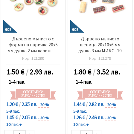
НОВ
НОВ
Дървено мънисто с
Дървено мънисто
форма на паричка 20x5
шевица 20x10x6 мм
мм дупка 2 мм калинки и
дупка 3 мм МИКС -10
пчелички МИКС -10 броя
броя
Код:
121280
Код:
121279
1.50
€
/
2.93 лв.
1.80
€
/
3.52 лв.
1-4 пак.
1-4 пак.
ОТСТЪПКИ
ОТСТЪПКИ
ЗА КОЛИЧЕСТВО
ЗА КОЛИЧЕСТВО
1.20 €
/
2.35 лв.
1.44 €
/
2.82 лв.
- 20 %
- 20 %
5-9 пак.
5-9 пак.
1.05 €
/
2.05 лв.
1.26 €
/
2.46 лв.
- 30 %
- 30 %
10 пак. +
10 пак. +