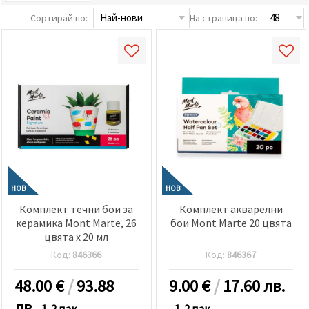
релевантно
съдържание
Сортирай по:
На страница по:
и реклами,
включително
с помощта
на наши
партньори
за анализ
и
маркетинг.
Можеш да
се
съгласиш
да
използваме
всички
"бисквитки"
НОВ
НОВ
като
Комплект течни бои за
Комплект акварелни
натиснеш
"Приеми
керамика Mont Marte, 26
бои Mont Marte 20 цвята
всички!"
цвята x 20 мл
или да
Код:
846366
Код:
846367
посочиш
предпочитанията
си в
48.00
€
/
93.88
9.00
€
/
17.60 лв.
"Настройки",
като
лв.
1-2 пак.
1-2 пак.