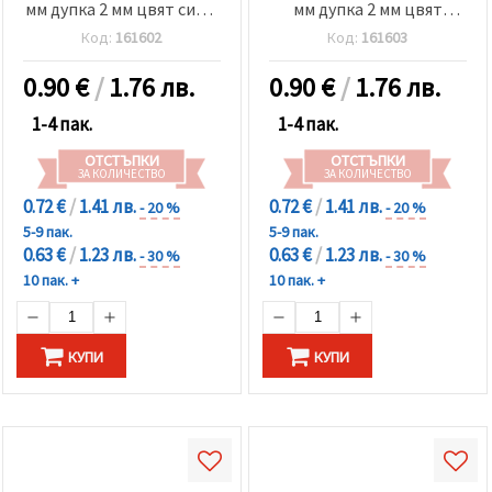
мм дупка 2 мм цвят син и
мм дупка 2 мм цвят
бордо меланж -2 броя
червен напръскан -2
Код:
161602
Код:
161603
броя
0.90
€
/
1.76 лв.
0.90
€
/
1.76 лв.
1-4 пак.
1-4 пак.
ОТСТЪПКИ
ОТСТЪПКИ
ЗА КОЛИЧЕСТВО
ЗА КОЛИЧЕСТВО
0.72 €
/
1.41 лв.
0.72 €
/
1.41 лв.
- 20 %
- 20 %
5-9 пак.
5-9 пак.
0.63 €
/
1.23 лв.
0.63 €
/
1.23 лв.
- 30 %
- 30 %
10 пак. +
10 пак. +
КУПИ
КУПИ