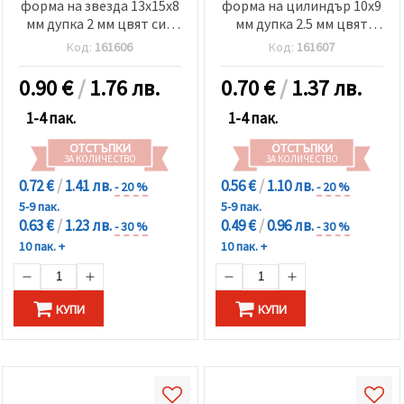
форма на звезда 13x15x8
форма на цилиндър 10x9
мм дупка 2 мм цвят сив
мм дупка 2.5 мм цвят
напръскан -2 броя
розов меланж -2 броя
Код:
161606
Код:
161607
0.90
€
/
1.76 лв.
0.70
€
/
1.37 лв.
1-4 пак.
1-4 пак.
ОТСТЪПКИ
ОТСТЪПКИ
ЗА КОЛИЧЕСТВО
ЗА КОЛИЧЕСТВО
0.72 €
/
1.41 лв.
0.56 €
/
1.10 лв.
- 20 %
- 20 %
5-9 пак.
5-9 пак.
0.63 €
/
1.23 лв.
0.49 €
/
0.96 лв.
- 30 %
- 30 %
10 пак. +
10 пак. +
КУПИ
КУПИ