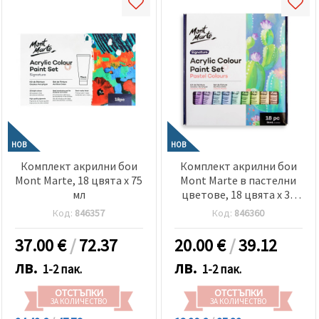
НОВ
НОВ
Комплект акрилни бои
Комплект акрилни бои
Mont Marte, 18 цвята x 75
Mont Marte в пастелни
мл
цветове, 18 цвята x 36
мл
Код:
846357
Код:
846360
37.00
€
/
72.37
20.00
€
/
39.12
лв.
лв.
1-2 пак.
1-2 пак.
ОТСТЪПКИ
ОТСТЪПКИ
ЗА КОЛИЧЕСТВО
ЗА КОЛИЧЕСТВО