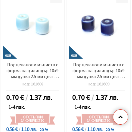
НОВ
НОВ
Порцеланови мъниста с
Порцеланови мъниста с
форма на цилиндър 10x9
форма на цилиндър 10x9
мм дупка 2.5 мм цвят
мм дупка 2.5 мм цвят
светло син меланж -2
индиго меланж -2 броя
Код:
161608
Код:
161609
броя
0.70
€
/
1.37 лв.
0.70
€
/
1.37 лв.
1-4 пак.
1-4 пак.
ОТСТЪПКИ
ОТСТЪПКИ
ЗА КОЛИЧЕСТВО
ЗА КОЛИЧЕСТВО
0.56 €
/
1.10 лв.
0.56 €
/
1.10 лв.
- 20 %
- 20 %