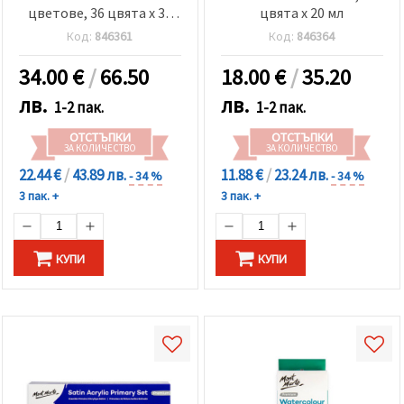
цветове, 36 цвята x 36
цвята x 20 мл
мл
Код:
846361
Код:
846364
34.00
€
/
66.50
18.00
€
/
35.20
лв.
лв.
1-2 пак.
1-2 пак.
ОТСТЪПКИ
ОТСТЪПКИ
ЗА КОЛИЧЕСТВО
ЗА КОЛИЧЕСТВО
22.44 €
/
43.89 лв.
11.88 €
/
23.24 лв.
- 34 %
- 34 %
3 пак. +
3 пак. +
КУПИ
КУПИ