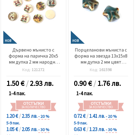
НОВ
НОВ
Дървено мънисто с
Порцеланови мъниста с
форма на паричка 20x5
форма на звезда 13x15x8
мм дупка 2 мм народни
мм дупка 2 мм цвят
танцьори МИКС -10 броя
маслено зелен меланж -2
Код:
121272
Код:
161598
броя
1.50
€
/
2.93 лв.
0.90
€
/
1.76 лв.
1-4 пак.
1-4 пак.
ОТСТЪПКИ
ОТСТЪПКИ
ЗА КОЛИЧЕСТВО
ЗА КОЛИЧЕСТВО
1.20 €
/
2.35 лв.
0.72 €
/
1.41 лв.
- 20 %
- 20 %
5-9 пак.
5-9 пак.
1.05 €
/
2.05 лв.
0.63 €
/
1.23 лв.
- 30 %
- 30 %