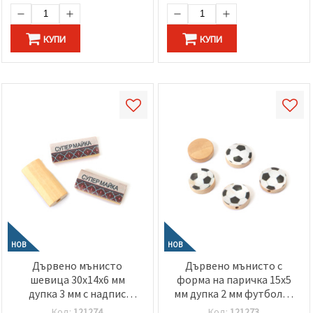
КУПИ
КУПИ
НОВ
НОВ
Дървено мънисто
Дървено мънисто с
шевица 30x14x6 мм
форма на паричка 15x5
дупка 3 мм с надпис
мм дупка 2 мм футболна
Супер майка -5 броя
топка -10 броя
Код:
121274
Код:
121273