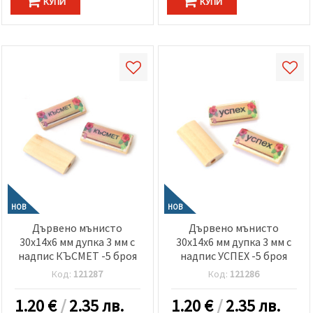
КУПИ
КУПИ
НОВ
НОВ
Дървено мънисто
Дървено мънисто
30x14x6 мм дупка 3 мм с
30x14x6 мм дупка 3 мм с
надпис КЪСМЕТ -5 броя
надпис УСПЕХ -5 броя
Код:
121287
Код:
121286
1.20
€
/
2.35 лв.
1.20
€
/
2.35 лв.