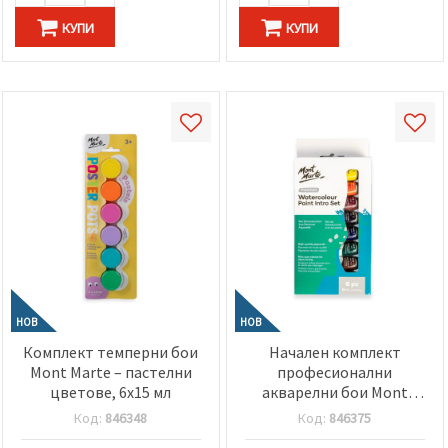
КУПИ
КУПИ
НОВ
НОВ
Комплект темперни бои
Начален комплект
Mont Marte – пастелни
професионални
цветове, 6x15 мл
акварелни бои Mont
Marte, 8 цвята x 8 мл
Код:
846348
Код:
846375