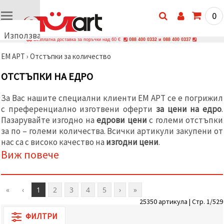
0
Използваме
Безплатна доставка за поръчки над 60 €
088 400 0332 и 088 400 0337
бисквитки
ЕМ АРТ
›
Отстъпки за количество
🍪
Използваме
ОТСТЪПКИ НА ЕДРО
бисквитки
и подобни
технологии,
За Вас нашите специални клиенти ЕМ АРТ се е погрижил
за да
с преференциално изготвени оферти
за цени на едро
.
осигурим
правилната
Пазарувайте изгодно на
едрови цени
с големи отстъпки
работа на
за по – големи количества. Всички артикули закупени от
сайта, да
подобрим
нас са с високо качество на
изгодни цени
.
твоето
Виж повече
изживяване
и, с твое
съгласие,
да
анализираме
«
‹
1
2
3
4
5
›
»
трафика и
25350 артикула | Стр. 1/529
да
показваме
ФИЛТРИ
по-