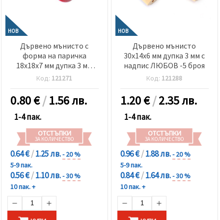
НОВ
НОВ
Дървено мънисто с
Дървено мънисто
форма на паричка
30x14x6 мм дупка 3 мм с
18x18x7 мм дупка 3 мм
надпис ЛЮБОВ -5 броя
МИКС Баба Марта цвят
Код:
121271
Код:
121288
червен -5 броя
0.80
€
/
1.56 лв.
1.20
€
/
2.35 лв.
1-4 пак.
1-4 пак.
ОТСТЪПКИ
ОТСТЪПКИ
ЗА КОЛИЧЕСТВО
ЗА КОЛИЧЕСТВО
0.64 €
/
1.25 лв.
0.96 €
/
1.88 лв.
- 20 %
- 20 %
5-9 пак.
5-9 пак.
0.56 €
/
1.10 лв.
0.84 €
/
1.64 лв.
- 30 %
- 30 %
10 пак. +
10 пак. +