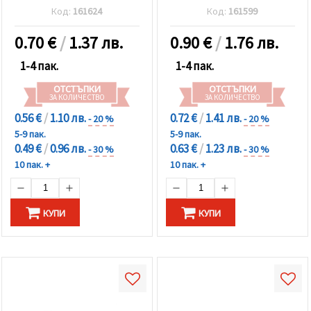
син меланж -2 броя
бежов меланж -2 броя
Код:
161624
Код:
161599
0.70
€
/
1.37 лв.
0.90
€
/
1.76 лв.
1-4 пак.
1-4 пак.
ОТСТЪПКИ
ОТСТЪПКИ
ЗА КОЛИЧЕСТВО
ЗА КОЛИЧЕСТВО
0.56 €
/
1.10 лв.
0.72 €
/
1.41 лв.
- 20 %
- 20 %
5-9 пак.
5-9 пак.
0.49 €
/
0.96 лв.
0.63 €
/
1.23 лв.
- 30 %
- 30 %
10 пак. +
10 пак. +
КУПИ
КУПИ