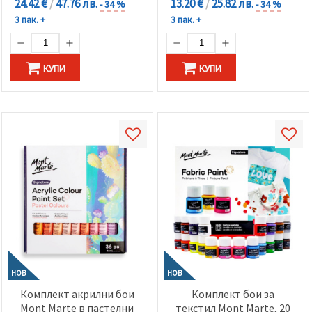
24.42 €
/
47.76 лв.
13.20 €
/
25.82 лв.
- 34 %
- 34 %
3 пак. +
3 пак. +
КУПИ
КУПИ
НОВ
НОВ
Комплект акрилни бои
Комплект бои за
Mont Marte в пастелни
текстил Mont Marte, 20