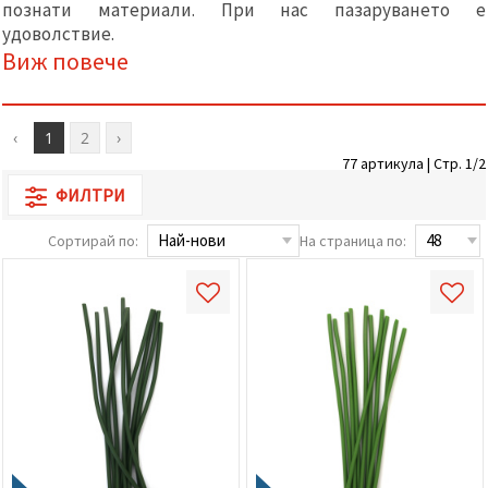
познати материали. При нас пазаруването е
релевантно
съдържание
удоволствие.
и реклами,
Виж повече
включително
с помощта
на наши
партньори
за анализ
‹
1
2
›
и
77 артикула | Стр. 1/2
маркетинг.
Можеш да
ФИЛТРИ
се
съгласиш
Сортирай по:
На страница по:
да
използваме
всички
"бисквитки"
като
натиснеш
"Приеми
всички!"
или да
посочиш
предпочитанията
си в
"Настройки",
като