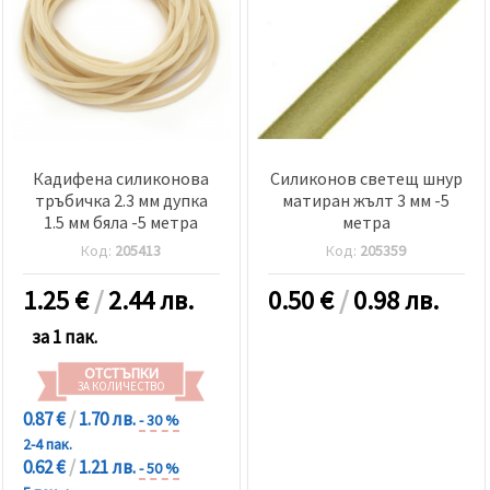
Кадифена силиконова
Силиконов светещ шнур
тръбичка 2.3 мм дупка
матиран жълт 3 мм -5
1.5 мм бяла -5 метра
метра
Код:
205413
Код:
205359
1.25
€
/
2.44 лв.
0.50
€
/
0.98 лв.
за 1 пак.
ОТСТЪПКИ
ЗА КОЛИЧЕСТВО
0.87 €
/
1.70 лв.
- 30 %
2-4 пак.
0.62 €
/
1.21 лв.
- 50 %