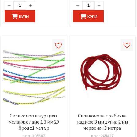
КУПИ
КУПИ
Силиконов шнур цвят
Силиконова тръбичка
меланж с ламе 1.3 мм 20
кадифе 3 мм дупка 2 мм
броя x1 метър
червена -5 метра
Код:
205387
Код:
205417