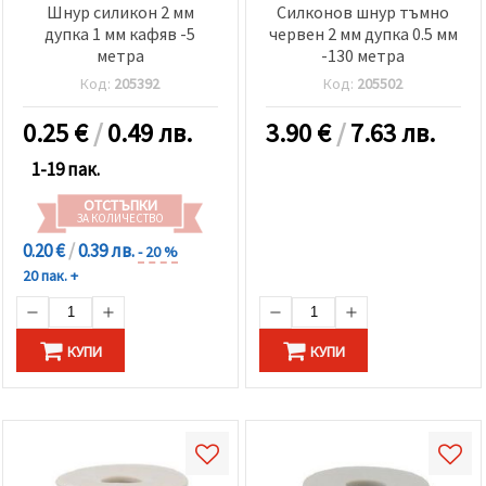
Шнур силикон 2 мм
Силконов шнур тъмно
дупка 1 мм кафяв -5
червен 2 мм дупка 0.5 мм
метра
-130 метра
Код:
205392
Код:
205502
0.25
€
/
0.49 лв.
3.90
€
/
7.63 лв.
1-19 пак.
ОТСТЪПКИ
ЗА КОЛИЧЕСТВО
0.20 €
/
0.39 лв.
- 20 %
20 пак. +
КУПИ
КУПИ