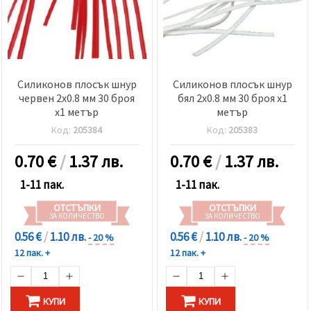
Силиконов плосък шнур
Силиконов плосък шнур
червен 2x0.8 мм 30 броя
бял 2x0.8 мм 30 броя x1
x1 метър
метър
Код:
205384
Код:
205383
0.70
€
/
1.37 лв.
0.70
€
/
1.37 лв.
1-11 пак.
1-11 пак.
ОТСТЪПКИ
ОТСТЪПКИ
ЗА КОЛИЧЕСТВО
ЗА КОЛИЧЕСТВО
0.56 €
/
1.10 лв.
0.56 €
/
1.10 лв.
- 20 %
- 20 %
12 пак. +
12 пак. +
КУПИ
КУПИ