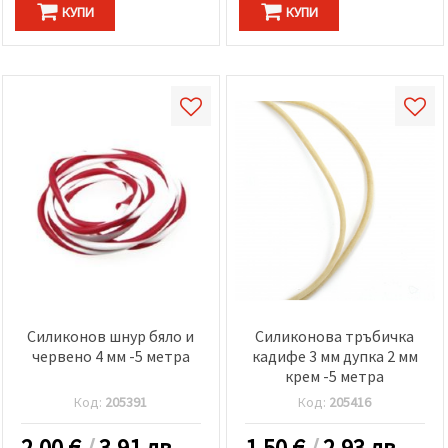
КУПИ
КУПИ
Силиконов шнур бяло и
Силиконова тръбичка
червено 4 мм -5 метра
кадифе 3 мм дупка 2 мм
крем -5 метра
Код:
205391
Код:
205416
2.00
€
/
3.91 лв.
1.50
€
/
2.93 лв.