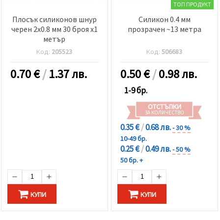
ТОП ПРОДУКТ
Плосък силиконов шнур
Силикон 0.4 мм
черен 2x0.8 мм 30 броя x1
прозрачен ~13 метра
метър
Код:
205523
Код:
506683
0.70
€
/
1.37 лв.
0.50
€
/
0.98 лв.
1-9 бр.
ОТСТЪПКИ
ЗА КОЛИЧЕСТВО
0.35 €
/
0.68 лв.
- 30 %
10-49 бр.
0.25 €
/
0.49 лв.
- 50 %
50 бр. +
КУПИ
КУПИ