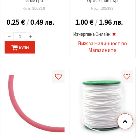
-5 метра
броя x1 метър
Код:
205318
Код:
205388
0.25
€
/
0.49 лв.
1.00
€
/
1.96 лв.
Изчерпана
Oнлайн:
Виж
за Наличност по
КУПИ
Магазините