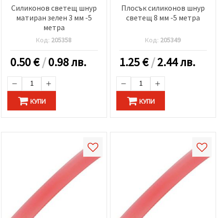
Силиконов светещ шнур
Плосък силиконов шнур
матиран зелен 3 мм -5
светещ 8 мм -5 метра
метра
Код:
205358
Код:
205349
0.50
€
/
0.98 лв.
1.25
€
/
2.44 лв.
КУПИ
КУПИ