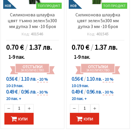
избереш
дадения
ТОП ПРОДУКТ
ТОП ПРОДУКТ
НОВ
НОВ
вид
Силиконова шлауфка
Силиконова шлауфка
"бисквитки"
и кликнеш
цвят тъмно зелен 5x300
цвят зелен 5x300 мм
бутона
мм дупка 3 мм -10 броя
дупка 3 мм -10 броя
"Запази"
Код:
401546
Код:
401545
Приеми
0.70
€
/
1.37 лв.
0.70
€
/
1.37 лв.
всички
1-9 пак.
1-9 пак.
Настройки
ОТСТЪПКИ
ОТСТЪПКИ
на
ЗА КОЛИЧЕСТВО
ЗА КОЛИЧЕСТВО
бисквитките
0.56 €
/
1.10 лв.
0.56 €
/
1.10 лв.
- 20 %
- 20 %
10-19 пак.
10-19 пак.
0.49 €
/
0.96 лв.
0.49 €
/
0.96 лв.
- 30 %
- 30 %
20 пак. +
20 пак. +
КУПИ
КУПИ