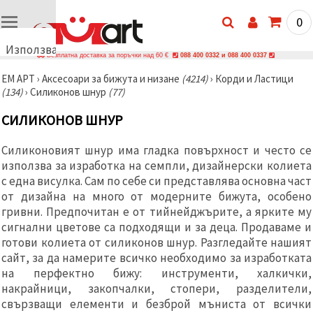
0
Използваме
Безплатна доставка за поръчки над 60 €
088 400 0332 и 088 400 0337
бисквитки
ЕМ АРТ
›
Аксесоари за бижута и низане
(4214)
›
Корди и Ластици
🍪
(134)
›
Силиконов шнур
(77)
Използваме
бисквитки
СИЛИКОНОВ ШНУР
и подобни
технологии,
за да
Силиконовият шнур има гладка повърхност и често се
осигурим
правилната
използва за изработка на семпли, дизайнерски колиета
работа на
с една висулка. Сам по себе си представлява основна част
сайта, да
от дизайна на много от модерните бижута, особено
подобрим
твоето
гривни. Предпочитан е от тийнейджърите, а ярките му
изживяване
сигнални цветове са подходящи и за деца. Продаваме и
и, с твое
готови колиета от силиконов шнур. Разгледайте нашият
съгласие,
да
сайт, за да намерите всичко необходимо за изработката
анализираме
на перфектно бижу: инструменти, халкички,
трафика и
да
накрайници, закопчалки, стопери, разделители,
показваме
свързващи елементи и безброй мъниста от всички
по-