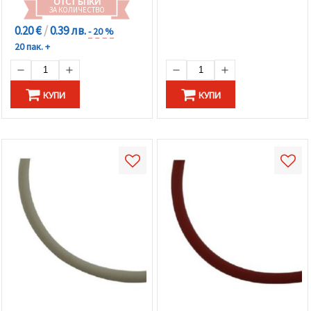
ОТСТЪПКИ
ЗА КОЛИЧЕСТВО
0.20 €
/
0.39 лв.
- 20 %
20 пак. +
КУПИ
КУПИ