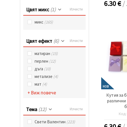
6.30
€
/
Цвят микс
(1)
Изчисти
микс
(165)
Цвят ефект
(6)
Изчисти
матиран
(15)
перлен
(12)
дъга
(10)
метализе
(4)
мат
(4)
НОВ
+ Виж повече
Кутия за 
различни 
б
Тема
(12)
Изчисти
Код
Свети Валентин
(223)
6.30
€
/