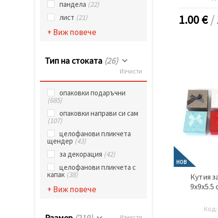
пандела
(22)
1.00
€
/
лист
(21)
+ Виж повече
Тип на стоката
(26)
Изчисти
опаковки подаръчни
(685)
опаковки направи си сам
(107)
целофанови пликчета
щендер
(43)
за декорация
(42)
НОВ
целофанови пликчета с
капак
(38)
Кутия з
9x9x5.5
+ Виж повече
Код
Размер
(219)
Изчисти