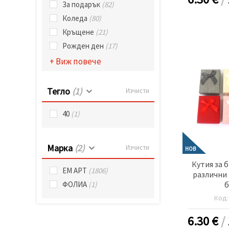
За подарък
(82)
Коледа
(80)
Кръщене
(21)
Рожден ден
(17)
+ Виж повече
Тегло
(1)
Изчисти
40
(1)
Марка
(2)
Изчисти
НОВ
Кутия за 
ЕМ АРТ
(1806)
различни 
б
ФОЛИА
(1)
Код
6.30
€
/