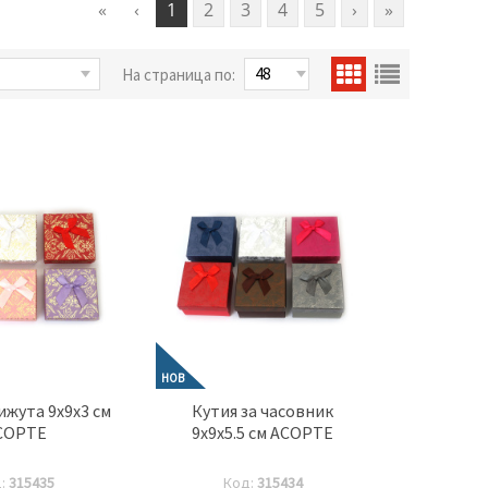
«
‹
1
2
3
4
5
›
»
На страница по:
НОВ
ижута 9x9x3 см
Кутия за часовник
СОРТЕ
9x9x5.5 см АСОРТЕ
д:
315435
Код:
315434