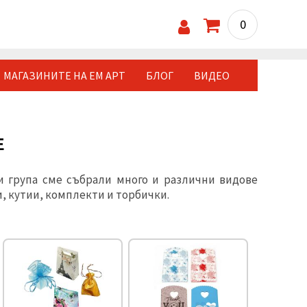
0
МАГАЗИНИТЕ НА ЕМ АРТ
БЛОГ
ВИДЕО
Е
зи група сме събрали много и различни видове
, кутии, комплекти и торбички.