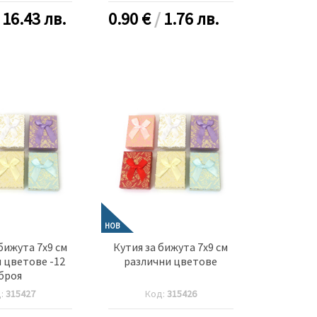
/
16.43 лв.
0.90
€
/
1.76 лв.
НОВ
бижута 7x9 см
Кутия за бижута 7x9 см
 цветове -12
различни цветове
броя
д:
315427
Код:
315426