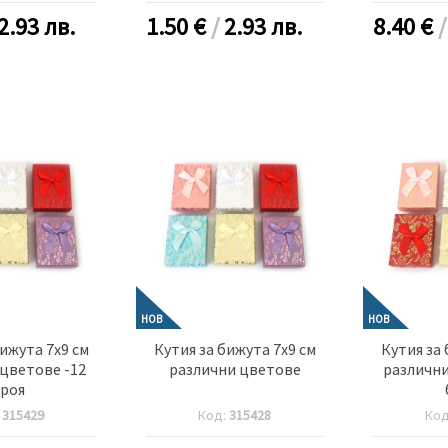
2.93 лв.
1.50
€
/
2.93 лв.
8.40
€
НОВ
НОВ
бижута 7x9 см
Кутия за бижута 7x9 см
Кутия за 
цветове -12
различни цветове
различни
роя
:
315429
Код:
315428
Ко