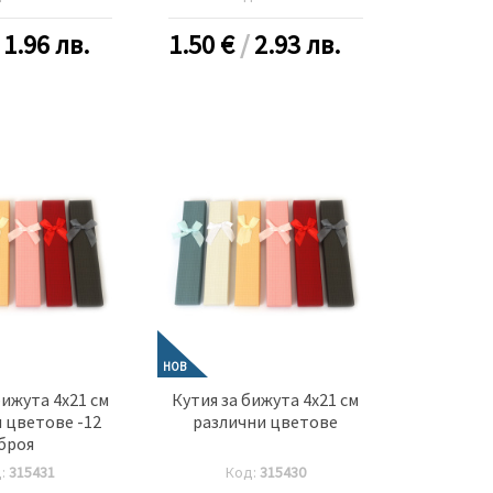
/
1.96 лв.
1.50
€
/
2.93 лв.
НОВ
бижута 4x21 см
Кутия за бижута 4x21 см
 цветове -12
различни цветове
броя
д:
315431
Код:
315430