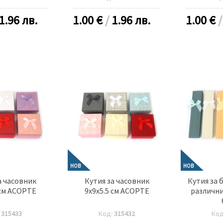
1.96 лв.
1.00
€
/
1.96 лв.
1.00
€
НОВ
НОВ
а часовник
Кутия за часовник
Кутия за 
 см АСОРТЕ
9x9x5.5 см АСОРТЕ
различни
:
315433
Код:
315432
Ко