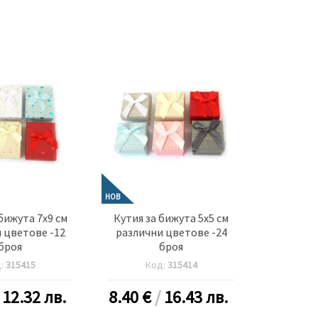
НОВ
бижута 7x9 см
Кутия за бижута 5x5 см
 цветове -12
различни цветове -24
броя
броя
д:
315415
Код:
315414
/
12.32 лв.
8.40
€
/
16.43 лв.