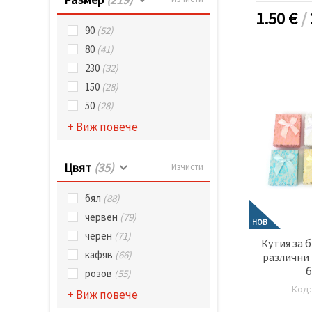
1.50
€
/
90
(52)
80
(41)
230
(32)
150
(28)
50
(28)
+ Виж повече
Цвят
(35)
Изчисти
бял
(88)
червен
(79)
НОВ
черен
(71)
Кутия за 
кафяв
(66)
различни 
б
розов
(55)
Код
+ Виж повече