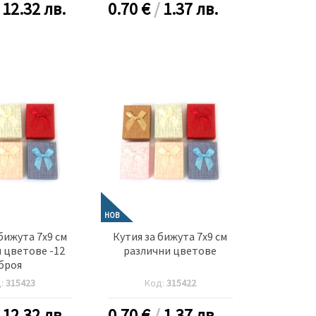
/
12.32 лв.
0.70
€
/
1.37 лв.
НОВ
бижута 7x9 см
Кутия за бижута 7x9 см
 цветове -12
различни цветове
броя
д:
315423
Код:
315422
/
12.32 лв.
0.70
€
/
1.37 лв.