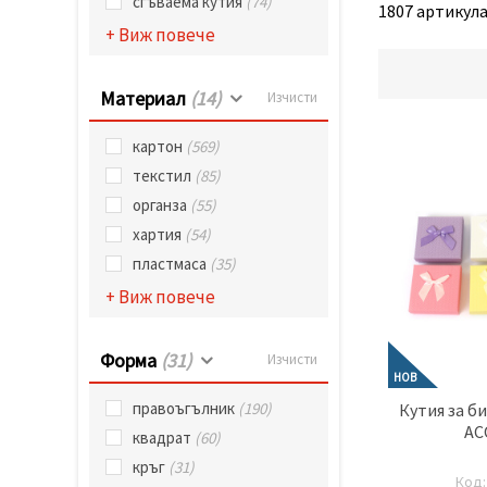
сгъваема кутия
(74)
избереш
1807 артикула 
дадения
+ Виж повече
вид
"бисквитки"
и кликнеш
бутона
Материал
(14)
Изчисти
"Запази"
картон
(569)
Приеми
текстил
(85)
всички
органза
(55)
Настройки
хартия
(54)
на
пластмаса
(35)
бисквитките
+ Виж повече
Форма
(31)
Изчисти
НОВ
правоъгълник
(190)
Кутия за б
АС
квадрат
(60)
кръг
(31)
Код