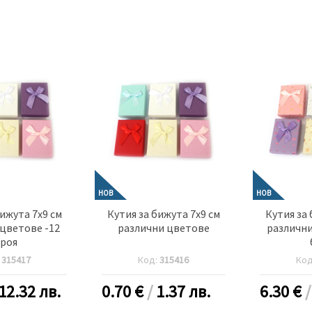
НОВ
НОВ
бижута 7x9 см
Кутия за бижута 7x9 см
Кутия за 
цветове -12
различни цветове
различни
роя
:
315417
Код:
315416
Ко
12.32 лв.
0.70
€
/
1.37 лв.
6.30
€