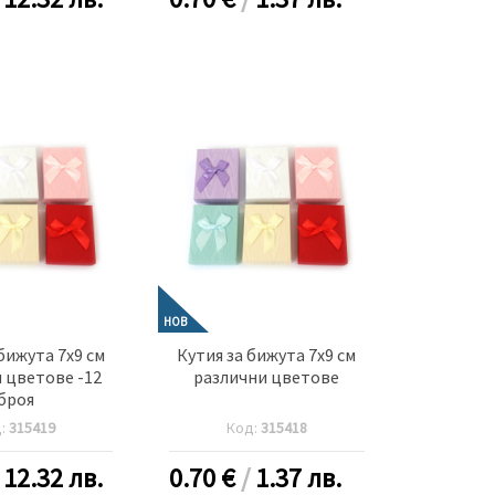
НОВ
бижута 7x9 см
Кутия за бижута 7x9 см
 цветове -12
различни цветове
броя
д:
315419
Код:
315418
/
12.32 лв.
0.70
€
/
1.37 лв.