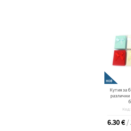
НОВ
Кутия за 
различни 
б
Код
6.30
€
/