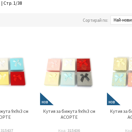
| Стр. 1/38
Сортирай по:
НОВ
НОВ
ижута 9x9x3 см
Кутия за бижута 9x9x3 см
Кутия за б
ОРТЕ
АСОРТЕ
А
:
315437
Код:
315436
Ко