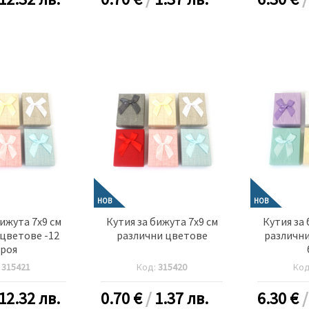
НОВ
НОВ
бижута 7x9 см
Кутия за бижута 7x9 см
Кутия за 
цветове -12
различни цветове
различни
роя
:
315421
Код:
315420
Ко
12.32 лв.
0.70
€
/
1.37 лв.
6.30
€