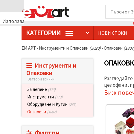
Използваме
бисквитки
КАТЕГОРИИ
НОВИ СТОКИ
🍪
Използваме
бисквитки
ЕМ АРТ
›
Инструменти и Опаковки
(3020)
›
Опаковки
(1807
и подобни
технологии,
за да
ОПАКОВК
Инструменти и
осигурим
правилната
Опаковки
работа на
Разгледайте
Затвори всички
сайта, да
подобрим
целофани, пр
твоето
За лепене
(173)
Виж пове
изживяване
Инструменти
(773)
и, с твое
съгласие,
Оборудване и Кутии
(267)
да
Опаковки
(1807)
анализираме
трафика и
да
показваме
Филтри
по-