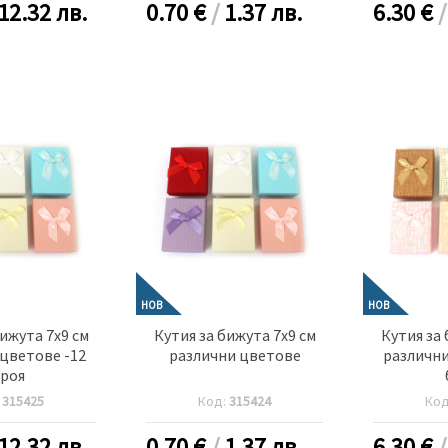
12.32 лв.
0.70
€
/
1.37 лв.
6.30
€
НОВ
НОВ
бижута 7x9 см
Кутия за бижута 7x9 см
Кутия за 
цветове -12
различни цветове
различни
роя
:
315425
Код:
315424
Ко
12.32 лв.
0.70
€
/
1.37 лв.
6.30
€