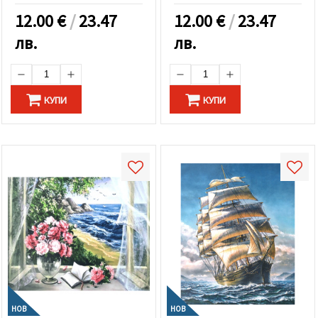
избереш
дадения
12.00
€
/
23.47
12.00
€
/
23.47
вид
"бисквитки"
лв.
лв.
и кликнеш
бутона
"Запази"
КУПИ
КУПИ
Приеми
всички
Настройки
на
бисквитките
НОВ
НОВ