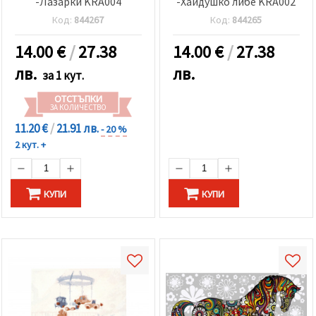
-Лазарки KRA004
-Хайдушко либе KRA002
Код:
844267
Код:
844265
14.00
€
/
27.38
14.00
€
/
27.38
лв.
лв.
за 1 кут.
ОТСТЪПКИ
ЗА КОЛИЧЕСТВО
11.20 €
/
21.91 лв.
- 20 %
2 кут. +
КУПИ
КУПИ