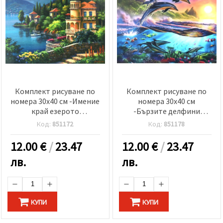
Комплект рисуване по
Комплект рисуване по
номера 30x40 см -Имение
номера 30x40 см
край езерото
-Бързите делфини
BFB0485/KTL036
BFB0260/KTL3089
Код:
851172
Код:
851178
12.00
€
/
23.47
12.00
€
/
23.47
лв.
лв.
КУПИ
КУПИ