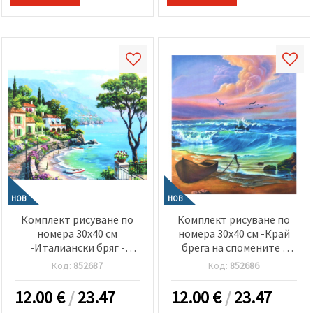
НОВ
НОВ
Комплект рисуване по
Комплект рисуване по
номера 30x40 см
номера 30x40 см -Край
-Италиански бряг -
брега на спомените -
KTL1926
KTL1721
Код:
852687
Код:
852686
12.00
€
/
23.47
12.00
€
/
23.47