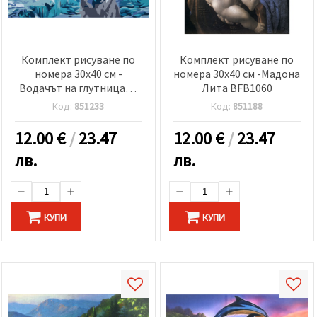
Комплект рисуване по
Комплект рисуване по
номера 30x40 см -
номера 30x40 см -Мадона
Водачът на глутницата
Лита BFB1060
-7671
Код:
851233
Код:
851188
12.00
€
/
23.47
12.00
€
/
23.47
лв.
лв.
КУПИ
КУПИ