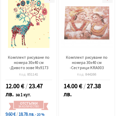
Комплект рисуване по
Комплект рисуване по
номера 30x40 см
номера 30x40 см
-Дивото зове Ms9173
-Сестрици KRA003
Код:
851141
Код:
844266
12.00
€
/
23.47
14.00
€
/
27.38
лв.
лв.
за 1 кут.
ОТСТЪПКИ
ЗА КОЛИЧЕСТВО
9.60 €
/
18.78 лв.
- 20 %