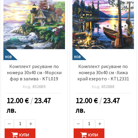
НОВ
НОВ
Комплект рисуване по
Комплект рисуване по
номера 30x40 см -Морски
номера 30x40 см -Хижа
фар в залива - KTL019
край езерото - KTL2331
Код:
852689
Код:
852688
12.00
€
/
23.47
12.00
€
/
23.47
лв.
лв.
КУПИ
КУПИ