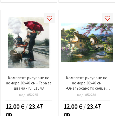
Комплект рисуване по
Комплект рисуване по
номера 30x40 см - Гара за
номера 30x40 см
двама - KTL1848
-Омагьосаното селце -
KTL001
Код:
852265
Код:
852258
12.00
€
/
23.47
12.00
€
/
23.47
лв.
лв.