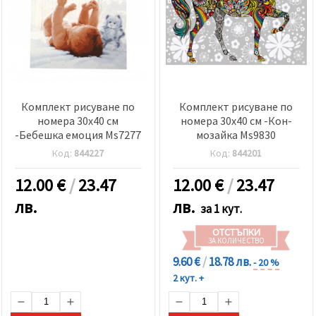
Комплект рисуване по
Комплект рисуване по
номера 30x40 см
номера 30x40 см -Кон-
-Бебешка емоция Ms7277
мозайка Ms9830
Код:
844227
Код:
844201
12.00
€
/
23.47
12.00
€
/
23.47
лв.
лв.
за 1 кут.
ОТСТЪПКИ
ЗА КОЛИЧЕСТВО
9.60 €
/
18.78 лв.
- 20 %
2 кут. +