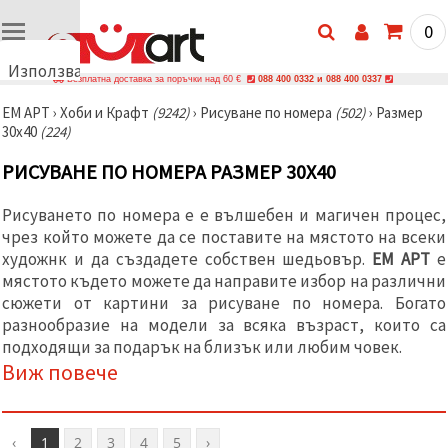
0
Използваме
Безплатна доставка за поръчки над 60 €
088 400 0332 и 088 400 0337
бисквитки
ЕМ АРТ
›
Хоби и Крафт
(9242)
›
Рисуване по номера
(502)
›
Размер
🍪
30x40
(224)
Използваме
бисквитки
РИСУВАНЕ ПО НОМЕРА РАЗМЕР 30X40
и подобни
технологии,
за да
Рисуването по номера е е вълшебен и магичен процес,
осигурим
правилната
чрез който можете да се поставите на мястото на всеки
работа на
художнк и да създадете собствен шедьовър.
ЕМ АРТ
е
сайта, да
мястото където можете да направите избор на различни
подобрим
твоето
сюжети от картини за рисуване по номера. Богато
изживяване
разнообразие на модели за всяка възраст, които са
и, с твое
подходящи за подарък на близък или любим човек.
съгласие,
да
Виж повече
анализираме
трафика и
да
показваме
по-
‹
1
2
3
4
5
›