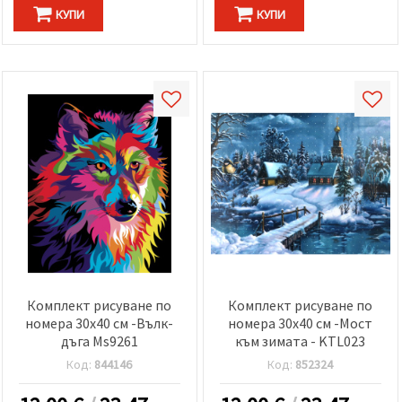
КУПИ
КУПИ
Комплект рисуване по
Комплект рисуване по
номера 30x40 см -Вълк-
номера 30x40 см -Мост
дъга Ms9261
към зимата - KTL023
Код:
844146
Код:
852324