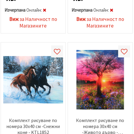
Изчерпана
Oнлайн:
Изчерпана
Oнлайн:
Виж
за Наличност по
Виж
за Наличност по
Магазините
Магазините
Комплект рисуване по
Комплект рисуване по
номера 30x40 см -Снежни
номера 30x40 см
коне - KTL1852
-Живото дърво -