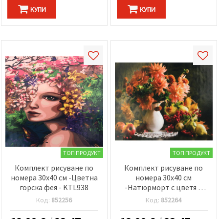
КУПИ
КУПИ
ТОП ПРОДУКТ
ТОП ПРОДУКТ
Комплект рисуване по
Комплект рисуване по
номера 30x40 см -Цветна
номера 30x40 см
горска фея - KTL938
-Натюрморт с цветя и
плодове - KTL029
Код:
852256
Код:
852264