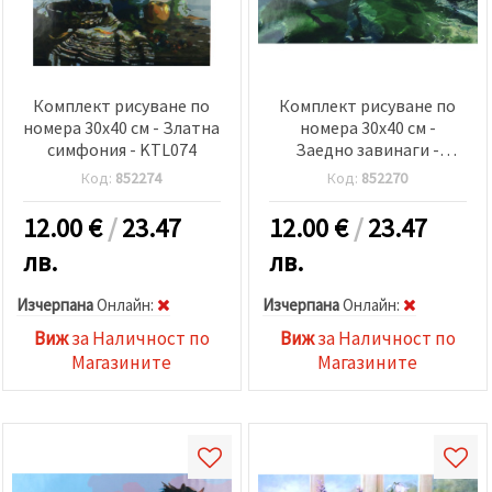
Комплект рисуване по
Комплект рисуване по
номера 30x40 см - Златна
номера 30x40 см -
симфония - KTL074
Заедно завинаги -
KTL1442
Код:
852274
Код:
852270
12.00
€
/
23.47
12.00
€
/
23.47
лв.
лв.
Изчерпана
Oнлайн:
Изчерпана
Oнлайн:
Виж
за Наличност по
Виж
за Наличност по
Магазините
Магазините