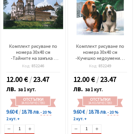
Комплект рисуване по
Комплект рисуване по
номера 30x40 см
номера 30x40 см
-Тайните на замъка -
-Кучешко недоумение -
KTL1019
KTL1455
Код:
852246
Код:
852249
12.00
€
/
23.47
12.00
€
/
23.47
лв.
лв.
за 1 кут.
за 1 кут.
ОТСТЪПКИ
ОТСТЪПКИ
ЗА КОЛИЧЕСТВО
ЗА КОЛИЧЕСТВО
9.60 €
/
18.78 лв.
9.60 €
/
18.78 лв.
- 20 %
- 20 %
2 кут. +
2 кут. +