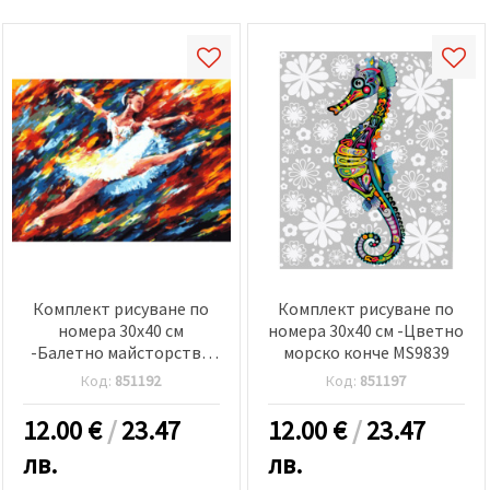
Комплект рисуване по
Комплект рисуване по
номера 30x40 см
номера 30x40 см -Цветно
-Балетно майсторство
морско конче MS9839
BFB1061
Код:
851192
Код:
851197
12.00
€
/
23.47
12.00
€
/
23.47
лв.
лв.