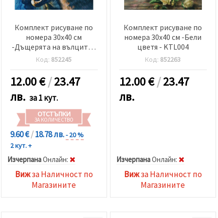
Комплект рисуване по
Комплект рисуване по
номера 30x40 см
номера 30x40 см -Бели
-Дъщерята на вълците -
цветя - KTL004
KTL1780
Код:
852245
Код:
852263
12.00
€
/
23.47
12.00
€
/
23.47
лв.
лв.
за 1 кут.
ОТСТЪПКИ
ЗА КОЛИЧЕСТВО
9.60 €
/
18.78 лв.
- 20 %
2 кут. +
Изчерпана
Oнлайн:
Изчерпана
Oнлайн:
Виж
за Наличност по
Виж
за Наличност по
Магазините
Магазините