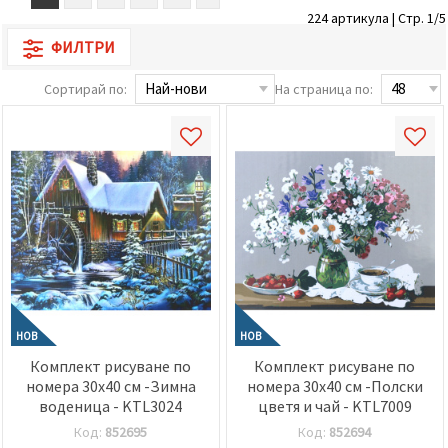
релевантно
224 артикула | Стр. 1/5
съдържание
и реклами,
ФИЛТРИ
включително
с помощта
Сортирай по:
На страница по:
на наши
партньори
за анализ
и
маркетинг.
Можеш да
се
съгласиш
да
използваме
всички
"бисквитки"
като
натиснеш
"Приеми
всички!"
НОВ
НОВ
или да
Комплект рисуване по
Комплект рисуване по
посочиш
номера 30x40 см -Зимна
номера 30x40 см -Полски
предпочитанията
си в
воденица - KTL3024
цветя и чай - KTL7009
"Настройки",
Код:
852695
Код:
852694
като