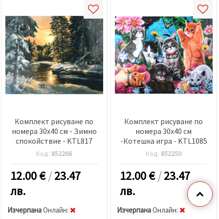
Комплект рисуване по
Комплект рисуване по
номера 30x40 см - Зимно
номера 30x40 см
спокойствие - KTL817
-Котешка игра - KTL1085
Код:
852266
Код:
852250
12.00
€
/
23.47
12.00
€
/
23.47
лв.
лв.
Изчерпана
Oнлайн:
Изчерпана
Oнлайн: