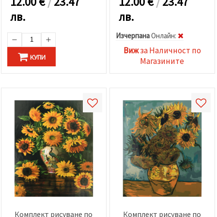
12.00
€
/
23.47
12.00
€
/
23.47
лв.
лв.
Изчерпана
Oнлайн:
Виж
за Наличност по
КУПИ
Магазините
Комплект рисуване по
Комплект рисуване по