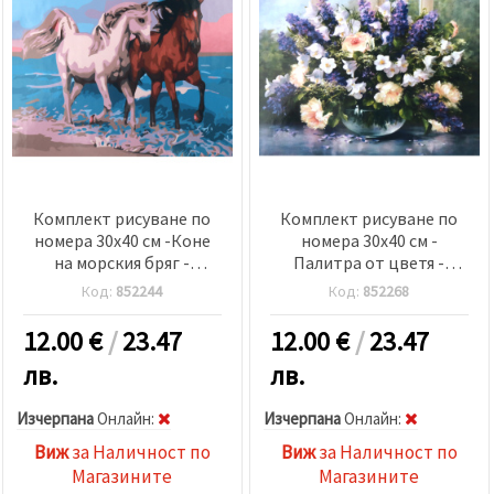
Комплект рисуване по
Комплект рисуване по
номера 30x40 см -Коне
номера 30x40 см -
на морския бряг -
Палитра от цветя -
KTL1882
KTL002
Код:
852244
Код:
852268
12.00
€
/
23.47
12.00
€
/
23.47
лв.
лв.
Изчерпана
Oнлайн:
Изчерпана
Oнлайн:
Виж
за Наличност по
Виж
за Наличност по
Магазините
Магазините