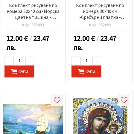
Комплект рисуване по
Комплект рисуване по
номера 30x40 см -Морска
номера 30x40 см
цветна тишина -
-Сребърни платна -
KTL1834
KTL3729
Код:
852693
Код:
852692
12.00
€
/
23.47
12.00
€
/
23.47
лв.
лв.
КУПИ
КУПИ