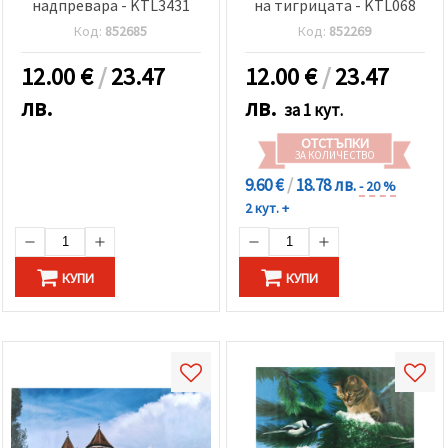
надпревара - KTL3431
на тигрицата - KTL068
Код:
852685
Код:
852269
12.00
€
/
23.47
12.00
€
/
23.47
лв.
лв.
за 1 кут.
ОТСТЪПКИ
ЗА КОЛИЧЕСТВО
9.60 €
/
18.78 лв.
- 20 %
2 кут. +
КУПИ
КУПИ