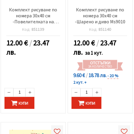
Комплект рисуване по
Комплект рисуване по
номера 30x40 см
номера 30x40 см
-Повелителката на
-Шарено и диво Ms9010
вълците Ms7441
Код:
851139
Код:
851140
12.00
€
/
23.47
12.00
€
/
23.47
лв.
лв.
за 1 кут.
ОТСТЪПКИ
ЗА КОЛИЧЕСТВО
9.60 €
/
18.78 лв.
- 20 %
2 кут. +
КУПИ
КУПИ