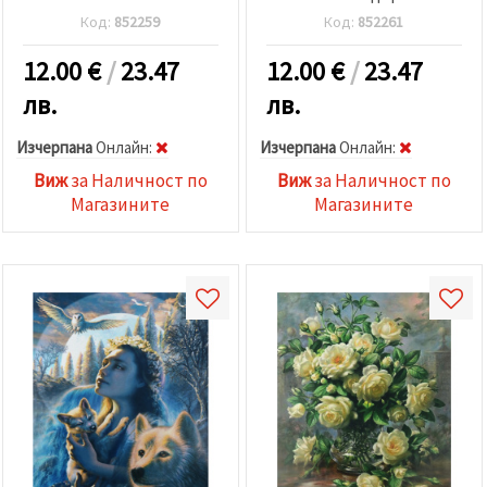
KTL0108
Код:
852259
Код:
852261
12.00
€
/
23.47
12.00
€
/
23.47
лв.
лв.
Изчерпана
Oнлайн:
Изчерпана
Oнлайн:
Виж
за Наличност по
Виж
за Наличност по
Магазините
Магазините