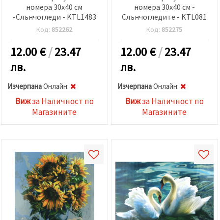
номера 30x40 см
номера 30x40 см -
-Слънчогледи - KTL1483
Слънчогледите - KTL081
Код:
852262
Код:
852275
12.00
€
/
23.47
12.00
€
/
23.47
лв.
лв.
Изчерпана
Oнлайн:
Изчерпана
Oнлайн:
Виж
за Наличност по
Виж
за Наличност по
Магазините
Магазините