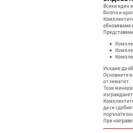
Всеки един 
богата и ори
Комплектите 
обновяваме 
Представяме
Комплек
Комплек
Комплек
Искаме да о
Основните ел
от хематит.
Този минерал
изграждането
Комплектите 
да се сдобие
поръчате он
При направен