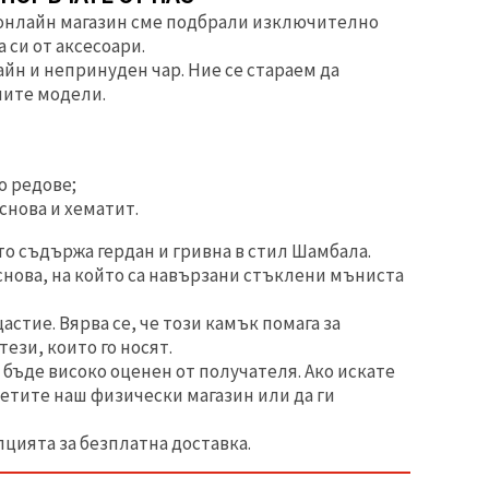
я онлайн магазин сме подбрали изключително
 си от аксесоари.
йн и непринуден чар. Ние се стараем да
ните модели.
о редове;
снова и хематит.
о съдържа гердан и гривна в стил Шамбала.
снова, на който са навързани стъклени мъниста
стие. Вярва се, че този камък помага за
ези, които го носят.
бъде високо оценен от получателя. Ако искате
сетите наш физически магазин или да ги
пцията за безплатна доставка.