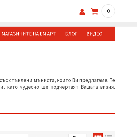
0
МАГАЗИНИТЕ НА ЕМ АРТ
БЛОГ
ВИДЕО
със стъклени мъниста, които Ви предлагаме. Те
аи, като чудесно ще подчертаят Вашата визия.