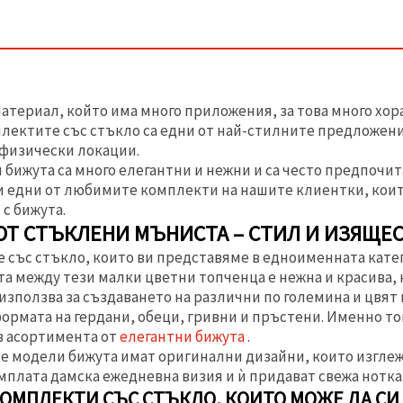
атериал, който има много приложения, за това много хора 
плектите със стъкло са едни от най-стилните предложени
 физически локации.
 бижута са много елегантни и нежни и са често предпочи
ви едни от любимите комплекти на нашите клиентки, кои
 с бижута.
ОТ СТЪКЛЕНИ МЪНИСТА – СТИЛ И ИЗЯЩЕ
 със стъкло, които ви представяме в едноименната катег
 между тези малки цветни топченца е нежна и красива, к
използва за създаването на различни по големина и цвят 
формата на гердани, обеци, гривни и пръстени. Именно т
в асортимента от
елегантни бижута
.
е модели бижута имат оригинални дизайни, които изглеж
плата дамска ежедневна визия и ѝ придават свежа нотка
ОМПЛЕКТИ СЪС СТЪКЛО, КОИТО МОЖЕ ДА СИ 