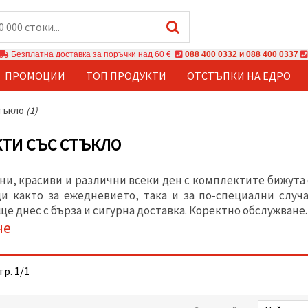
Безплатна доставка за поръчки над 60 €
088 400 0332 и 088 400 0337
ПРОМОЦИИ
ТОП ПРОДУКТИ
ОТСТЪПКИ НА ЕДРО
тъкло
(1)
ТИ СЪС СТЪКЛО
ни, красиви и различни всеки ден с комплектите бижута 
и както за ежедневието, така и за по-специални случ
е днес с бърза и сигурна доставка. Коректно обслужване.
че
тр. 1/1