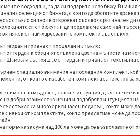
момент е подходящ, за да си подарите ново бижу. В наши
гинална селекция от бижута, с които да обогатите арсенала
със стъкло силно се открояват със своя оригинален диза
колекцията си от бижута и да предлагаме само най-търсе
 ви някои от най-харесваните комплекти със стъкло:
т гердан и гривна от порцелан и стъкло;
т от гердан и обеци от стъклена цветна мъниста на мног
т Шамбала състоящ се от гердан и гривна от текстилна о
бърнем специално внимание на последния комплект, койт
ементи, от които е изработен комплекта са текстил за о
 е символ на мъдрост, знание, интуиция, дълголетие и ща
 на добри взаимоотношения и подобрява интуицията на т
със стъкло са много оригинален подарък, който може да 
те с някои от комплектите, които предлагаме може да по
лайн.
а поръчка за сума над 100 лв може да се възползвате от о