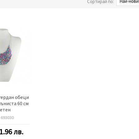
Сортирай по:
гердан обеци
ъниста 60 см
етен
:
693030
1.96 лв.