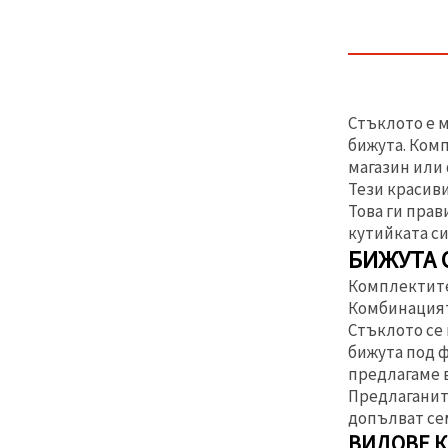
избереш
дадения
вид
"бисквитки"
и кликнеш
бутона
"Запази"
Стъклото е м
бижута. Ком
Приеми
магазин или
всички
Тези красиви
Това ги пра
Настройки
на
кутийката си
бисквитките
БИЖУТА 
Комплектите
Комбинацията
Стъклото се 
бижута под 
предлагаме 
Предлаганит
допълват сем
ВИДОВЕ К