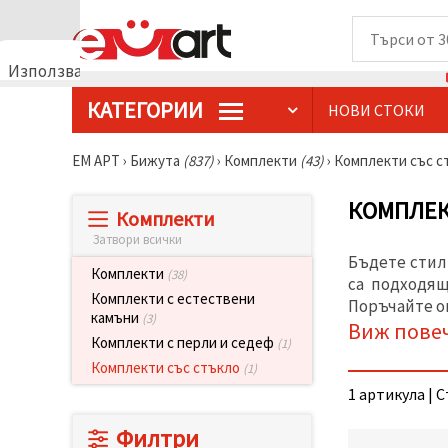
Използваме
бисквитки
КАТЕГОРИИ
НОВИ СТОКИ
🍪
Използваме
бисквитки
ЕМ АРТ
›
Бижутa
(837)
›
Комплекти
(43)
›
Комплекти със с
и подобни
технологии,
за да
КОМПЛЕК
Комплекти
осигурим
правилната
Затвори всички
работа на
Бъдете стил
сайта, да
Комплекти
(38)
подобрим
са подходящ
твоето
Комплекти с естествени
Поръчайте ощ
изживяване
камъни
(3)
Виж пове
и, с твое
Комплекти с перли и седеф
(1)
съгласие,
да
Комплекти със стъкло
(1)
анализираме
1 артикула | С
трафика и
да
показваме
Филтри
по-