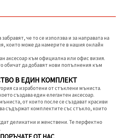
забравят, че то се използва и за направата на
я, които може да намерите в нашия онлайн
тан аксесоар към официална или офис визия.
то обичат да добавят нови попълнения към
СТВО В ЕДИН КОМПЛЕКТ
ория са изработени от стъклени мъниста.
оето създава един елегантен аксесоар.
мъниста, от които после се създават красиви
ова съдържат комплектите със стъкло, които
дат деликатни и женствени. Те перфектно
.
ПОРЪЧАТЕ ОТ НАС