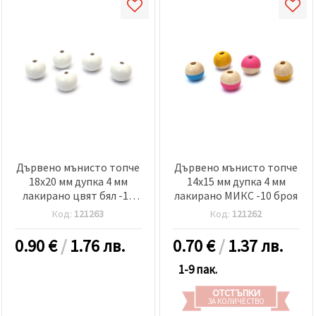
релевантно
съдържание
и реклами,
включително
с помощта
на наши
партньори
за анализ
и
маркетинг.
Можеш да
се
съгласиш
да
Дървено мънисто топче
Дървено мънисто топче
използваме
18x20 мм дупка 4 мм
14x15 мм дупка 4 мм
всички
"бисквитки"
лакирано цвят бял -10
лакирано МИКС -10 броя
като
броя
Код:
121263
Код:
121262
натиснеш
"Приеми
всички!"
0.90
€
/
1.76 лв.
0.70
€
/
1.37 лв.
или да
посочиш
1-9 пак.
предпочитанията
си в
ОТСТЪПКИ
"Настройки",
ЗА КОЛИЧЕСТВО
като