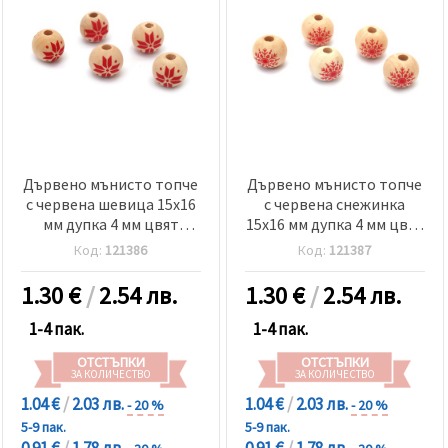
Дървено мънисто топче
Дървено мънисто топче
с червена шевица 15x16
с червена снежинка
мм дупка 4 мм цвят
15x16 мм дупка 4 мм цвят
дърво -10 броя
дърво -10 броя
Код:
121386
Код:
121387
1.30
€
/
2.54 лв.
1.30
€
/
2.54 лв.
1-4 пак.
1-4 пак.
ОТСТЪПКИ
ОТСТЪПКИ
ЗА КОЛИЧЕСТВО
ЗА КОЛИЧЕСТВО
1.04 €
/
2.03 лв.
1.04 €
/
2.03 лв.
- 20 %
- 20 %
5-9 пак.
5-9 пак.
0.91 €
/
1.78 лв.
0.91 €
/
1.78 лв.