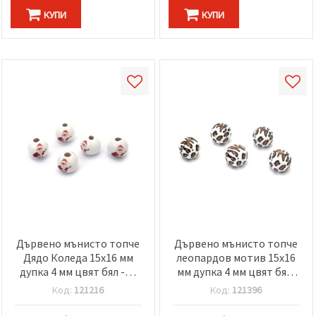
КУПИ
КУПИ
Дървено мънисто топче
Дървено мънисто топче
Дядо Коледа 15x16 мм
леопардов мотив 15x16
дупка 4 мм цвят бял -10
мм дупка 4 мм цвят бял,
броя
кафяв -10 броя
Код:
121216
Код:
121396