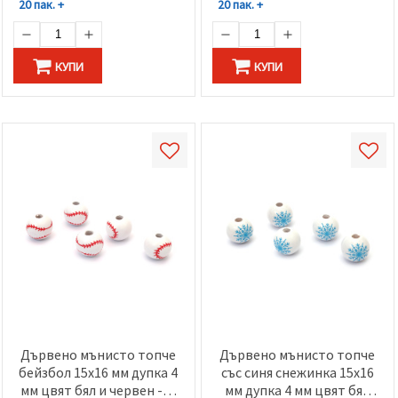
20 пак. +
20 пак. +
КУПИ
КУПИ
Дървено мънисто топче
Дървено мънисто топче
бейзбол 15x16 мм дупка 4
със синя снежинка 15x16
мм цвят бял и червен -10
мм дупка 4 мм цвят бял