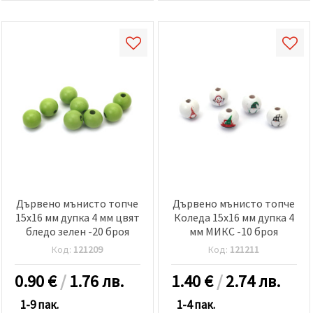
Дървено мънисто топче
Дървено мънисто топче
15x16 мм дупка 4 мм цвят
Коледа 15x16 мм дупка 4
бледо зелен -20 броя
мм МИКС -10 броя
Код:
121209
Код:
121211
0.90
€
/
1.76 лв.
1.40
€
/
2.74 лв.
1-9 пак.
1-4 пак.