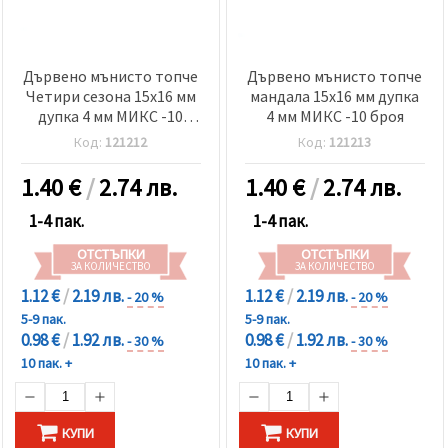
Дървено мънисто топче
Дървено мънисто топче
Четири сезона 15x16 мм
мандала 15x16 мм дупка
дупка 4 мм МИКС -10
4 мм МИКС -10 броя
броя
Код:
121212
Код:
121213
1.40
€
/
2.74 лв.
1.40
€
/
2.74 лв.
1-4 пак.
1-4 пак.
ОТСТЪПКИ
ОТСТЪПКИ
ЗА КОЛИЧЕСТВО
ЗА КОЛИЧЕСТВО
1.12 €
/
2.19 лв.
1.12 €
/
2.19 лв.
- 20 %
- 20 %
5-9 пак.
5-9 пак.
0.98 €
/
1.92 лв.
0.98 €
/
1.92 лв.
- 30 %
- 30 %
10 пак. +
10 пак. +
КУПИ
КУПИ