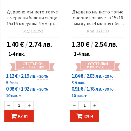
Дървено мънисто топче
Дървено мънисто топче
с червени балони сърца
с черни кокалчета 15x16
15x16 мм дупка 4 мм цвят
мм дупка 4 мм цвят бял
бял -10 броя
-10 броя
Код:
121252
Код:
121390
1.40
€
/
2.74 лв.
1.30
€
/
2.54 лв.
1-4 пак.
1-4 пак.
ОТСТЪПКИ
ОТСТЪПКИ
ЗА КОЛИЧЕСТВО
ЗА КОЛИЧЕСТВО
1.12 €
/
2.19 лв.
1.04 €
/
2.03 лв.
- 20 %
- 20 %
5-9 пак.
5-9 пак.
0.98 €
/
1.92 лв.
0.91 €
/
1.78 лв.
- 30 %
- 30 %
10 пак. +
10 пак. +
КУПИ
КУПИ