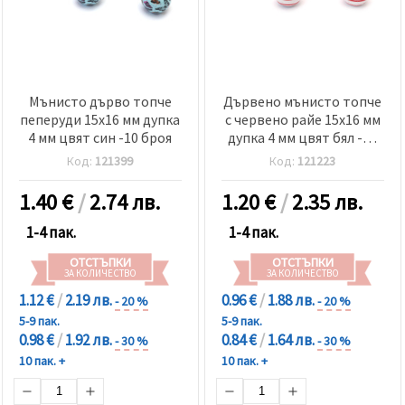
Мънисто дърво топче
Дървено мънисто топче
пеперуди 15x16 мм дупка
с червено райе 15x16 мм
4 мм цвят син -10 броя
дупка 4 мм цвят бял -10
броя
Код:
121399
Код:
121223
1.40
€
/
2.74 лв.
1.20
€
/
2.35 лв.
1-4 пак.
1-4 пак.
ОТСТЪПКИ
ОТСТЪПКИ
ЗА КОЛИЧЕСТВО
ЗА КОЛИЧЕСТВО
1.12 €
/
2.19 лв.
0.96 €
/
1.88 лв.
- 20 %
- 20 %
5-9 пак.
5-9 пак.
0.98 €
/
1.92 лв.
0.84 €
/
1.64 лв.
- 30 %
- 30 %
10 пак. +
10 пак. +