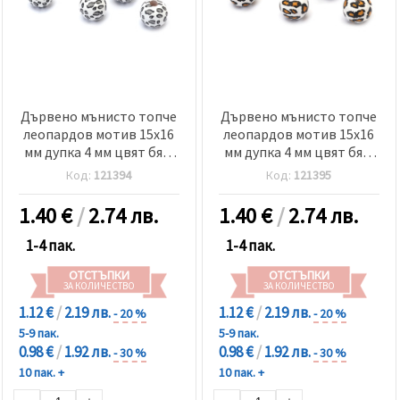
Дървено мънисто топче
Дървено мънисто топче
леопардов мотив 15x16
леопардов мотив 15x16
мм дупка 4 мм цвят бял,
мм дупка 4 мм цвят бял,
сив -10 броя
оранжев -10 броя
Код:
121394
Код:
121395
1.40
€
/
2.74 лв.
1.40
€
/
2.74 лв.
1-4 пак.
1-4 пак.
ОТСТЪПКИ
ОТСТЪПКИ
ЗА КОЛИЧЕСТВО
ЗА КОЛИЧЕСТВО
1.12 €
/
2.19 лв.
1.12 €
/
2.19 лв.
- 20 %
- 20 %
5-9 пак.
5-9 пак.
0.98 €
/
1.92 лв.
0.98 €
/
1.92 лв.
- 30 %
- 30 %
10 пак. +
10 пак. +