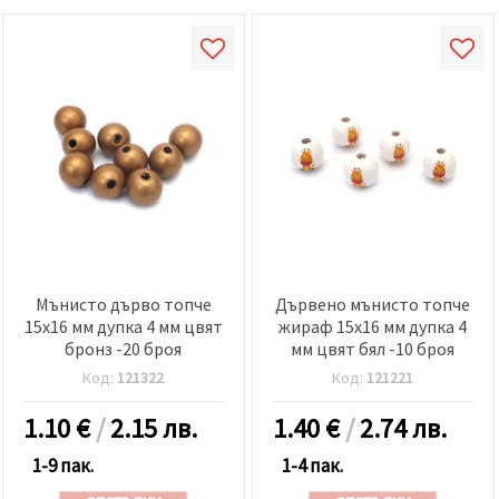
Мънисто дърво топче
Дървено мънисто топче
15x16 мм дупка 4 мм цвят
жираф 15x16 мм дупка 4
бронз -20 броя
мм цвят бял -10 броя
Код:
121322
Код:
121221
1.10
€
/
2.15 лв.
1.40
€
/
2.74 лв.
1-9 пак.
1-4 пак.