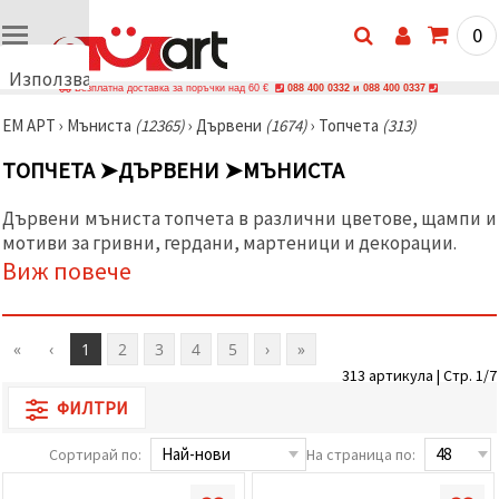
0
Използваме
Безплатна доставка за поръчки над 60 €
088 400 0332 и 088 400 0337
бисквитки
ЕМ АРТ
›
Мъниста
(12365)
›
Дървени
(1674)
›
Топчета
(313)
🍪
Използваме
ТОПЧЕТА ➤ДЪРВЕНИ ➤МЪНИСТА
бисквитки
и подобни
технологии,
Дървени мъниста топчета в различни цветове, щампи и
за да
мотиви за гривни, гердани, мартеници и декорации.
осигурим
правилната
Виж повече
работа на
сайта, да
подобрим
твоето
«
‹
1
2
3
4
5
›
»
изживяване
и, с твое
313 артикула | Стр. 1/7
съгласие,
да
ФИЛТРИ
анализираме
трафика и
Сортирай по:
На страница по:
да
показваме
по-