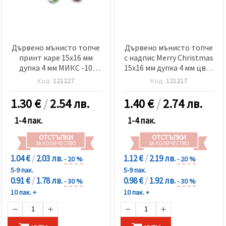
Дървено мънисто топче
Дървено мънисто топче
принт каре 15x16 мм
с надпис Merry Christmas
дупка 4 мм МИКС -10
15x16 мм дупка 4 мм цвят
броя
бял -10 броя
Код:
121227
Код:
121217
1.30
€
/
2.54 лв.
1.40
€
/
2.74 лв.
1-4 пак.
1-4 пак.
ОТСТЪПКИ
ОТСТЪПКИ
ЗА КОЛИЧЕСТВО
ЗА КОЛИЧЕСТВО
1.04 €
/
2.03 лв.
1.12 €
/
2.19 лв.
- 20 %
- 20 %
5-9 пак.
5-9 пак.
0.91 €
/
1.78 лв.
0.98 €
/
1.92 лв.
- 30 %
- 30 %
10 пак. +
10 пак. +