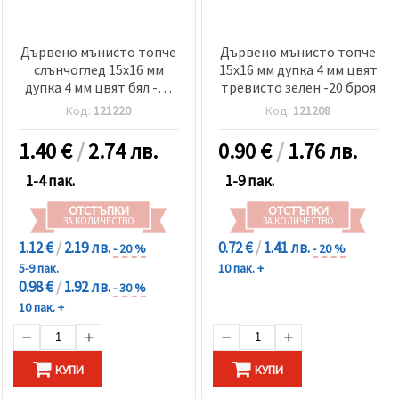
Дървено мънисто топче
Дървено мънисто топче
слънчоглед 15x16 мм
15x16 мм дупка 4 мм цвят
дупка 4 мм цвят бял -10
тревисто зелен -20 броя
броя
Код:
121220
Код:
121208
1.40
€
/
2.74 лв.
0.90
€
/
1.76 лв.
1-4 пак.
1-9 пак.
ОТСТЪПКИ
ОТСТЪПКИ
ЗА КОЛИЧЕСТВО
ЗА КОЛИЧЕСТВО
1.12 €
/
2.19 лв.
0.72 €
/
1.41 лв.
- 20 %
- 20 %
5-9 пак.
10 пак. +
0.98 €
/
1.92 лв.
- 30 %
10 пак. +
КУПИ
КУПИ