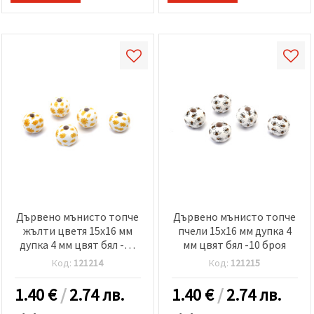
Дървено мънисто топче
Дървено мънисто топче
жълти цветя 15x16 мм
пчели 15x16 мм дупка 4
дупка 4 мм цвят бял -10
мм цвят бял -10 броя
броя
Код:
121214
Код:
121215
1.40
€
/
2.74 лв.
1.40
€
/
2.74 лв.