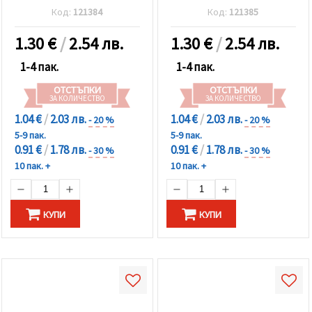
броя
-10 броя
Код:
121384
Код:
121385
1.30
€
/
2.54 лв.
1.30
€
/
2.54 лв.
1-4 пак.
1-4 пак.
ОТСТЪПКИ
ОТСТЪПКИ
ЗА КОЛИЧЕСТВО
ЗА КОЛИЧЕСТВО
1.04 €
/
2.03 лв.
1.04 €
/
2.03 лв.
- 20 %
- 20 %
5-9 пак.
5-9 пак.
0.91 €
/
1.78 лв.
0.91 €
/
1.78 лв.
- 30 %
- 30 %
10 пак. +
10 пак. +
КУПИ
КУПИ