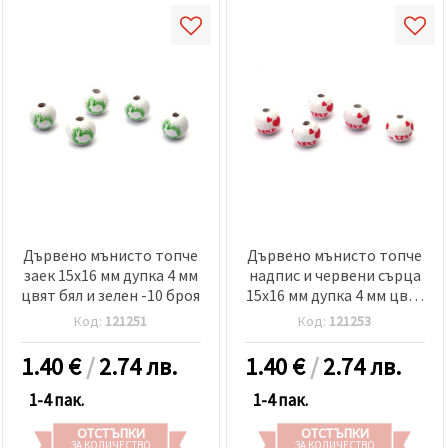
Дървено мънисто топче
Дървено мънисто топче
заек 15x16 мм дупка 4 мм
надпис и червени сърца
цвят бял и зелен -10 броя
15x16 мм дупка 4 мм цвят
бял -10 броя
Код:
121251
Код:
121253
1.40
€
/
2.74 лв.
1.40
€
/
2.74 лв.
1-4 пак.
1-4 пак.
ОТСТЪПКИ
ОТСТЪПКИ
ЗА КОЛИЧЕСТВО
ЗА КОЛИЧЕСТВО