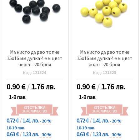
Мънисто дърво топче
Мънисто дърво топче
15x16 мм дупка 4 мм цвят
15x16 мм дупка 4 мм цвят
черен -20 броя
жълт -20 броя
Код:
121324
Код:
121323
0.90
€
/
1.76 лв.
0.90
€
/
1.76 лв.
1-9 пак.
1-9 пак.
ОТСТЪПКИ
ОТСТЪПКИ
ЗА КОЛИЧЕСТВО
ЗА КОЛИЧЕСТВО
0.72 €
/
1.41 лв.
0.72 €
/
1.41 лв.
- 20 %
- 20 %
10-19 пак.
10-19 пак.
0.63 €
/
1.23 лв.
0.63 €
/
1.23 лв.
- 30 %
- 30 %