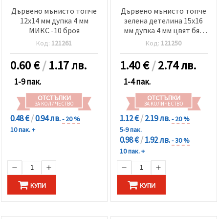
Дървено мънисто топче
Дървено мънисто топче
12x14 мм дупка 4 мм
зелена детелина 15x16
МИКС -10 броя
мм дупка 4 мм цвят бял
-10 броя
Код:
121261
Код:
121250
0.60
€
/
1.17 лв.
1.40
€
/
2.74 лв.
1-9 пак.
1-4 пак.
ОТСТЪПКИ
ОТСТЪПКИ
ЗА КОЛИЧЕСТВО
ЗА КОЛИЧЕСТВО
0.48 €
/
0.94 лв.
1.12 €
/
2.19 лв.
- 20 %
- 20 %
10 пак. +
5-9 пак.
0.98 €
/
1.92 лв.
- 30 %
10 пак. +
КУПИ
КУПИ