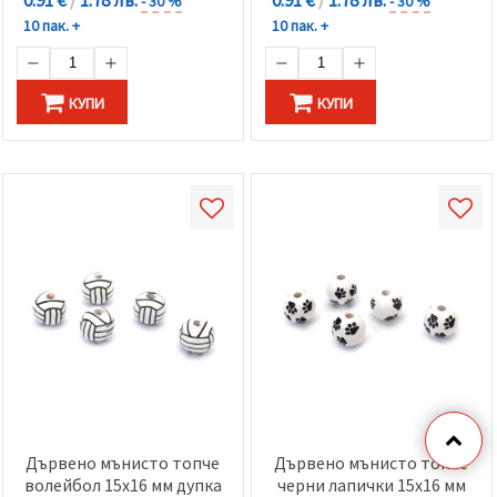
- 30 %
- 30 %
10 пак. +
10 пак. +
КУПИ
КУПИ
Дървено мънисто топче
Дървено мънисто топче
волейбол 15x16 мм дупка
черни лапички 15x16 мм