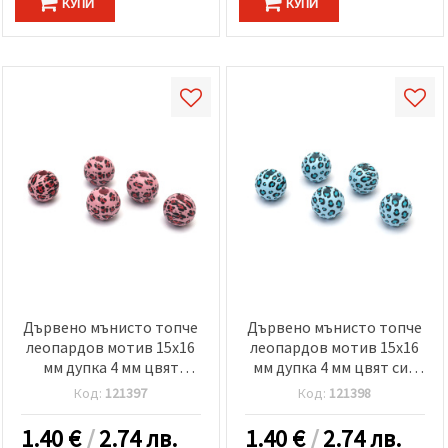
КУПИ
КУПИ
Дървено мънисто топче
Дървено мънисто топче
леопардов мотив 15x16
леопардов мотив 15x16
мм дупка 4 мм цвят
мм дупка 4 мм цвят син
розов -10 броя
-10 броя
Код:
121397
Код:
121398
1.40
€
/
2.74 лв.
1.40
€
/
2.74 лв.