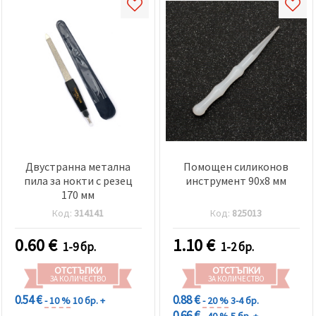
Двустранна метална
Помощен силиконов
пила за нокти с резец
инструмент 90x8 мм
170 мм
Код:
314141
Код:
825013
0.60
€
1.10
€
1-9 бр.
1-2 бр.
ОТСТЪПКИ
ОТСТЪПКИ
ЗА КОЛИЧЕСТВО
ЗА КОЛИЧЕСТВО
0.54 €
0.88 €
- 10 %
10 бр. +
- 20 %
3-4 бр.
0.66 €
- 40 %
5 бр. +