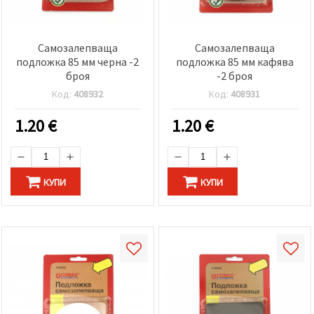
Самозалепваща
Самозалепваща
подложка 85 мм черна -2
подложка 85 мм кафява
броя
-2 броя
Код:
408932
Код:
408931
1.20
€
1.20
€
КУПИ
КУПИ