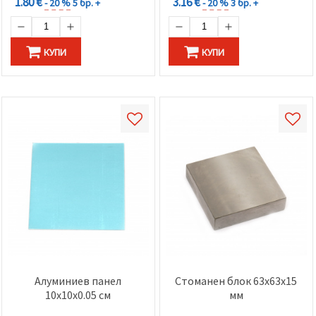
1.80 €
3.16 €
- 20 %
5 бр. +
- 20 %
3 бр. +
КУПИ
КУПИ
Алуминиев панел
Стоманен блок 63x63x15
10x10x0.05 см
мм