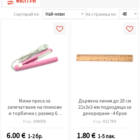
ФИЛТРИ
релевантно
съдържание
и реклами,
Сортирай по:
На страница по:
включително
с помощта
на наши
партньори
за анализ
и
маркетинг.
Можеш да
се
съгласиш
да
използваме
всички
"бисквитки"
като
натиснеш
Мини преса за
Дървена линия до 20 см
"Приеми
всички!"
запечатване на пликове
21x3x3 мм подходяща за
или да
и торбички с размер 6.5
декориране -4 броя
посочиш
см 17.5 см 20W
предпочитанията
Код:
306058
Код:
831789
си в
"Настройки",
6.00
€
1.80
€
като
1-2 бр.
1-5 пак.