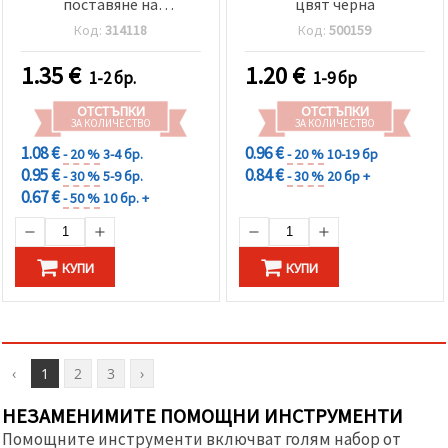
поставяне на
цвят черна
изкуствени мигли
Код:
314118
Код:
500159
10.5x1.9 см
1.35
€
1.20
€
1-2 бр.
1-9 бр
ОТСТЪПКИ
ОТСТЪПКИ
ЗА КОЛИЧЕСТВО
ЗА КОЛИЧЕСТВО
1.08 €
0.96 €
- 20 %
3-4 бр.
- 20 %
10-19 бр
0.95 €
0.84 €
- 30 %
5-9 бр.
- 30 %
20 бр +
0.67 €
- 50 %
10 бр. +
КУПИ
КУПИ
‹
1
2
3
›
НЕЗАМЕНИМИТЕ ПОМОЩНИ ИНСТРУМЕНТИ
Помощните инструменти включват голям набор от