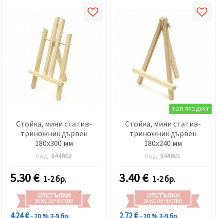
ТОП ПРОДУКТ
Стойка, мини статив-
Стойка, мини статив-
триножник дървен
триножник дървен
180x300 мм
180x240 мм
Код:
844603
Код:
844601
5.30
€
3.40
€
1-2 бр.
1-2 бр.
ОТСТЪПКИ
ОТСТЪПКИ
ЗА КОЛИЧЕСТВО
ЗА КОЛИЧЕСТВО
4.24 €
2.72 €
- 20 %
3-9 бр.
- 20 %
3-9 бр.