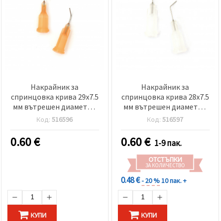
Накрайник за
Накрайник за
спринцовка крива 29x7.5
спринцовка крива 28x7.5
мм вътрешен диаметър
мм вътрешен диаметър
4 мм отвор 0.6 мм -2 броя
4 мм отвор 0.4 мм -2 броя
Код:
516596
Код:
516597
0.60
€
0.60
€
1-9 пак.
ОТСТЪПКИ
ЗА КОЛИЧЕСТВО
0.48 €
- 20 %
10 пак. +
КУПИ
КУПИ