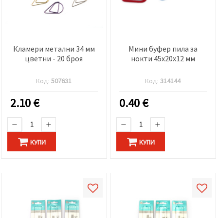
Кламери метални 34 мм
Мини буфер пила за
цветни - 20 броя
нокти 45x20x12 мм
Код:
507631
Код:
314144
2.10
€
0.40
€
КУПИ
КУПИ