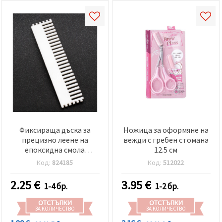
Фиксираща дъска за
Ножица за оформяне на
прецизно леене на
вежди с гребен стомана
епоксидна смола
12.5 см
25.5x6x1 см
Код:
824185
Код:
512022
2.25
€
3.95
€
1-4 бр.
1-2 бр.
ОТСТЪПКИ
ОТСТЪПКИ
ЗА КОЛИЧЕСТВО
ЗА КОЛИЧЕСТВО