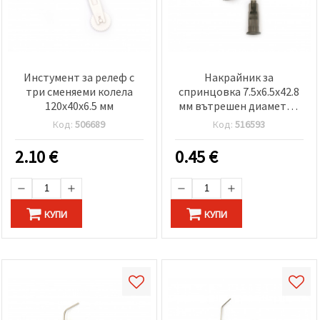
Инстумент за релеф с
Накрайник за
три сменяеми колела
спринцовка 7.5x6.5x42.8
120x40x6.5 мм
мм вътрешен диаметър
4 мм отвор 0.7 мм -2 броя
Код:
506689
Код:
516593
2.10
€
0.45
€
КУПИ
КУПИ