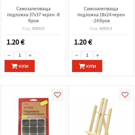
Самозалепваща
Самозалепваща
подложка 37x37 черен -8
подложка 18x24 черен
броя
-24 броя
Код:
408916
Код:
408914
1.20
€
1.20
€
КУПИ
КУПИ