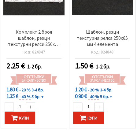
Комплект 2 броя
Шаблон, резци
шаблон, резци
текстурна релса 250x65
текстурни релси 250x40
мм 4 елемента
мм Приказка 12
Код:
824847
Код:
824848
елемента
2.25
€
1.50
€
1-2 бр.
1-2 бр.
ОТСТЪПКИ
ОТСТЪПКИ
ЗА КОЛИЧЕСТВО
ЗА КОЛИЧЕСТВО
1.80 €
1.20 €
- 20 %
3-4 бр.
- 20 %
3-4 бр.
1.35 €
0.90 €
- 40 %
5 бр. +
- 40 %
5 бр. +
КУПИ
КУПИ