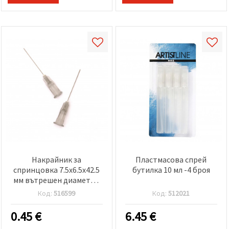
Накрайник за
Пластмасова спрей
спринцовка 7.5x6.5x42.5
бутилка 10 мл -4 броя
мм вътрешен диаметър
4 мм отвор 0.4 мм -2 броя
Код:
516599
Код:
512021
0.45
€
6.45
€