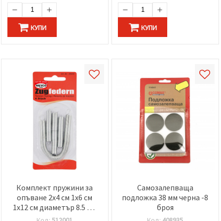
КУПИ
КУПИ
Комплект пружини за
Самозалепваща
опъване 2x4 см 1x6 см
подложка 38 мм черна -8
1x12 см диаметър 8.5 мм
броя
-4 броя
Код:
512001
Код:
408935