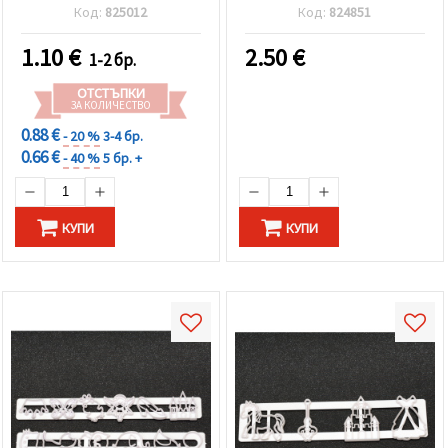
Код:
825012
Код:
824851
1.10
€
2.50
€
1-2 бр.
ОТСТЪПКИ
ЗА КОЛИЧЕСТВО
0.88 €
- 20 %
3-4 бр.
0.66 €
- 40 %
5 бр. +
КУПИ
КУПИ