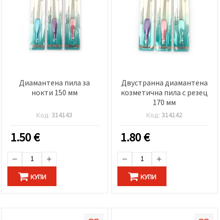
Диамантена пила за
Двустранна диамантена
нокти 150 мм
козметична пила с резец
170 мм
Код:
314143
Код:
314142
1.50
€
1.80
€
КУПИ
КУПИ