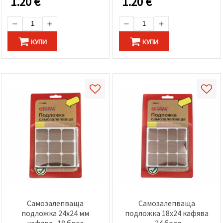
1.20
€
1.20
€
КУПИ
КУПИ
Самозалепваща
Самозалепваща
подложка 24x24 мм
подложка 18x24 кафява
кафява -18 броя
-24 броя