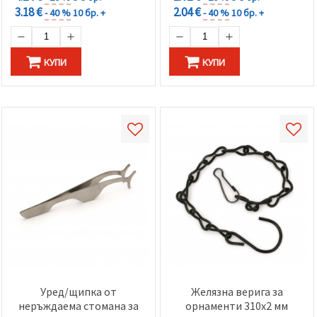
3.18 €
2.04 €
- 40 %
10 бр. +
- 40 %
10 бр. +
КУПИ
КУПИ
Уред/щипка от
Желязна верига за
неръждаема стомана за
орнаменти 310x2 мм