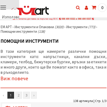
0
Използваме
Безплатна доставка за поръчки над 60 €
088 400 0332 и 088 400 0337
бисквитки
ЕМ АРТ
›
Инструменти и Опаковки
(3020)
›
Инструменти
(773)
›
🍪
Помощни инструменти
(138)
Използваме
бисквитки
ПОМОЩНИ ИНСТРУМЕНТИ
и подобни
технологии,
за да
В тази категория ще намерите различни помощни
осигурим
правилната
инструменти като: напръстници, канални дъски,
работа на
кламери, телбод, бижутерски бургии, връзки за етикети
сайта, да
и много други, които ще Ви помагат както в офиса, така и
подобрим
твоето
в ръкоделието.
изживяване
Виж повече
и, с твое
съгласие,
да
анализираме
трафика и
‹
1
2
3
›
да
138 артикула | Стр. 1/3
показваме
по-