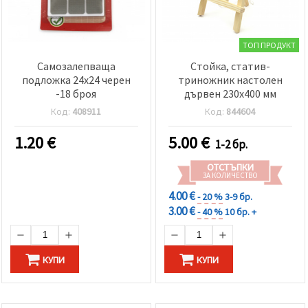
ТОП ПРОДУКТ
Самозалепваща
Стойка, статив-
подложка 24x24 черен
триножник настолен
-18 броя
дървен 230x400 мм
Код:
408911
Код:
844604
1.20
€
5.00
€
1-2 бр.
ОТСТЪПКИ
ЗА КОЛИЧЕСТВО
4.00 €
- 20 %
3-9 бр.
3.00 €
- 40 %
10 бр. +
КУПИ
КУПИ