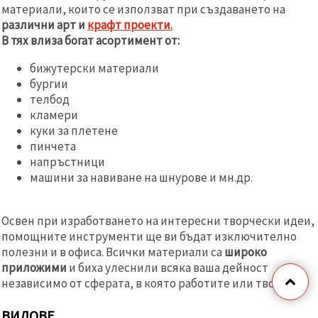
материали, които се използват при създаването на
различни арт и
крафт проекти.
В тях влиза богат асортимент от:
бижутерски материали
бургии
телбод
кламери
куки за плетене
пинчета
напръстници
машини за навиване на шнурове и мн.др.
Освен при изработването на интересни творчески идеи,
помощните инструменти ще ви бъдат изключително
полезни и в офиса. Всички материали са
широко
приложими
и биха улеснили всяка ваша дейност
независимо от сферата, в която работите или творите.
ВИДОВЕ