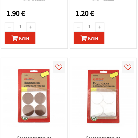
1.90
€
1.20
€
КУПИ
КУПИ
Самозалепваща
Самозалепваща