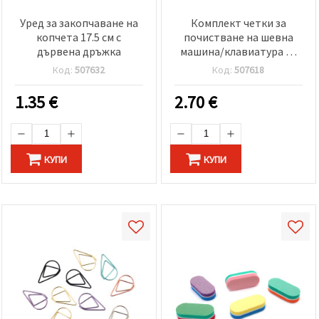
Уред за закопчаване на
Комплект четки за
копчета 17.5 см с
почистване на шевна
дървена дръжка
машина/клавиатура 14
см,17 см и 17.5 см
Код:
507632
Код:
507618
1.35
€
2.70
€
КУПИ
КУПИ