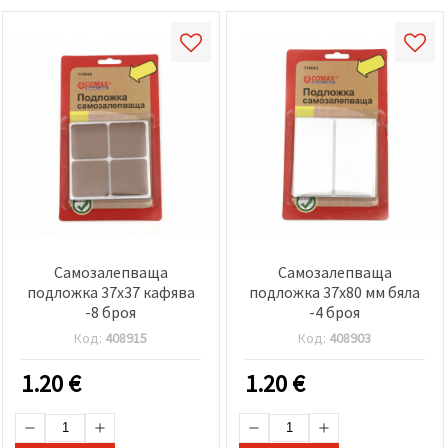
Самозалепваща
Самозалепваща
подложка 37x37 кафява
подложка 37x80 мм бяла
-8 броя
-4 броя
Код:
408915
Код:
408903
1.20
€
1.20
€