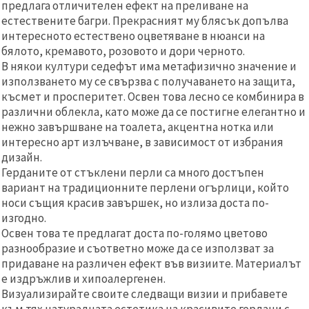
предлага отличителен ефект на преливане на
естествените багри. Прекрасният му блясък допълва
интересното естествено оцветяване в нюанси на
бялото, кремавото, розовото и дори черното.
В някои култури седефът има метафизично значение и
използването му се свързва с получаването на защита,
късмет и просперитет. Освен това лесно се комбинира в
различни облекла, като може да се постигне елегантно и
нежно завършване на тоалета, акцентна нотка или
интересно арт излъчване, в зависимост от избрания
дизайн.
Герданите от стъклени перли са много достъпен
вариант на традиционните перлени огърлици, който
носи същия красив завършек, но излиза доста по-
изгодно.
Освен това те предлагат доста по-голямо цветово
разнообразие и съответно може да се използват за
придаване на различен ефект във визиите. Материалът
е издръжлив и хипоалергенен.
Визуализирайте своите следващи визии и прибавете
към тях натуралната естетика на красивите гердани с