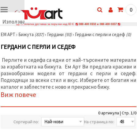
0
Използваме
Безплатна доставка за поръчки над 60 €
088 400 0332 и 088 400 0337
бисквитки
ЕМ АРТ
›
Бижутa
(837)
›
Гердани
(93)
›
Гердани с перли и седеф
(0)
🍪
Използваме
ГЕРДАНИ С ПЕРЛИ И СЕДЕФ
бисквитки
и подобни
технологии,
Перлите и седефа са едни от най-търсените материали
за да
за изработката на бижута. Ем Арт Ви предлага красиви и
осигурим
правилната
разнообразни модели от гердани с перли и седеф.
работа на
Подходящи за всеки стил и вкус. Изберете от богатия ни
сайта, да
подобрим
каталог и заблестете с ново и прекрасно бижу.
твоето
Виж повече
изживяване
и, с твое
съгласие,
да
0 артикула | Стр. 1/0
анализираме
трафика и
Сортирай по:
На страница по:
да
показваме
по-