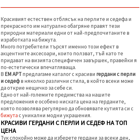
релевантно
съдържание
и реклами,
включително
Красивият естествен отблясък на перлите и седефа и
с помощта
прекрасното им натурално обагряне правят тези
на наши
природни материали едни от най-предпочитаните в
партньори
за анализ
изработката на бижута.
и
Много потребители търсят именно този ефект в
маркетинг.
акцентните аксесоари, които ползват, тъй като те
Можеш да
придават на визията специфичен завършек, правейки я
се
съгласиш
по-естетически впечатляваща.
да
В
ЕМ АРТ
предлагаме каталог с красиви
гердани с перли
използваме
и седеф
в няколко различни стила, в който всеки може
всички
"бисквитки"
да открие нещичко за себе си.
като
Едно от най-големите предимства на нашите
натиснеш
"Приеми
предложения е особено ниската цена на герданите,
всички!"
която позволява регулярно да обновявате кутията си с
или да
бижута
с уникални модни украшения.
посочиш
предпочитанията
КРАСИВИ ГЕРДАНИ С ПЕРЛИ И СЕДЕФ НА ТОП
си в
ЦЕНА
"Настройки",
като
Тук спокойно може да изберете гердани за всеки ден,