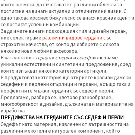
избереш
които ще може да съчетавате с различни облекла за
дадения
вид
постигане на винаги актуални и отличителни визии. С
"бисквитки"
едно такова красиво бижу лесно се внася красив акцент и
и кликнеш
се постигат успешни комбинации.
бутона
"Запази"
За да имате винаги подходящия стил и дизайн гердан,
ние селектираме
различни видове гердани
със
страхотни качества, от които да изберете с лекота
Приеми
няколко нови любими аксесоара.
всички
В каталога ни с
гердани с перли и седеф
включваме
Настройки
уникални естествени и синтетични предложения, сред
на
които изпъкват няколко категории артикули.
бисквитките
В продуктовата категория ще откриете красиви дамски
седефени и перлени огърлици и гердани, а също така и
перфектните мъжки гердани със седеф и перли.
Предлагаме, разбира се, цветово разнообразие,
многообразност в дизайна, дължината и материалите на
изработка.
ПРЕДИМСТВА НА ГЕРДАНИТЕ СЪС СЕДЕФ И ПЕРЛИ
Седефът като материал, извлечен от вътрешността на
различни мекотели е натурален компонент, който