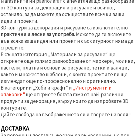
Магазините ни разполагат с впечатляващо разнообразие
от 3D контури за декорация и рисуване и всичко,
останало, за да можете да осъществите всички ваши
идеи и проекти.
3D контури за декорация и рисуване са изключително
практични и лесни за употреба.
Можете да ги включите
във всяка ваша идея или проект и със сигурност няма да
сгрешите.
В същата категория „Материали за рисуване“ ще
откриете още голямо разнообразие от маркери, моливи,
пастели, платна и основи за рисуване, четки и валяци,
както и множество шаблони, с които проектите ви ще
изглеждат още по-професионално и оригинално.
В категориии „Хоби и крафт“ и
„Инструменти и
опаковки“
ще откриете богата гама от най-различни
продукти за декорация, върху които да изпробвате 3D
контурите.
Дайте свобода на въображението си и творете на воля !
ДОСТАВКА
За поръчки и доставка, желаем да ви уведомим, че при