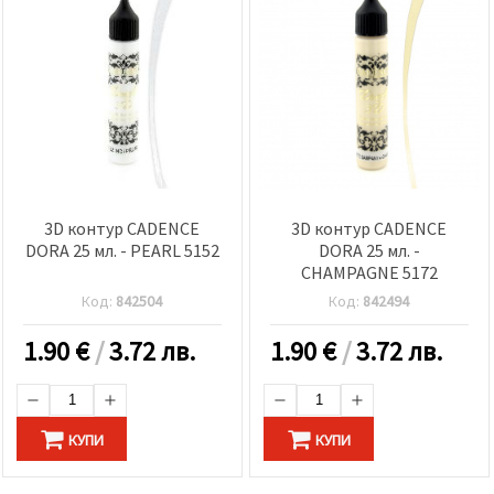
3D контур CADENCE
3D контур CADENCE
DORA 25 мл. - PEARL 5152
DORA 25 мл. -
CHAMPAGNE 5172
Код:
842504
Код:
842494
1.90
€
/
3.72 лв.
1.90
€
/
3.72 лв.
КУПИ
КУПИ