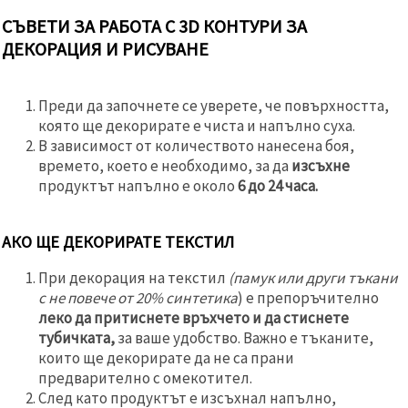
СЪВЕТИ ЗА РАБОТА С 3D КОНТУРИ ЗА
ДЕКОРАЦИЯ И РИСУВАНЕ
Преди да започнете се уверете, че повърхността,
която ще декорирате е чиста и напълно суха.
В зависимост от количеството нанесена боя,
времето, което е необходимо, за да
изсъхне
продуктът напълно е около
6 до 24 часа.
АКО ЩЕ ДЕКОРИРАТЕ ТЕКСТИЛ
При декорация на текстил
(памук или други тъкани
с не повече от 20% синтетика
) е препоръчително
леко да притиснете връхчето и да стиснете
тубичката,
за ваше удобство. Важно е тъканите,
които ще декорирате да не са прани
предварително с омекотител.
След като продуктът е изсъхнал напълно,