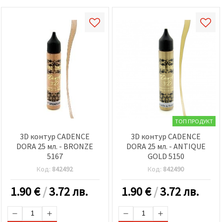
ТОП ПРОДУКТ
3D контур CADENCE
3D контур CADENCE
DORA 25 мл. - BRONZE
DORA 25 мл. - ANTIQUE
5167
GOLD 5150
Код:
842492
Код:
842490
1.90
€
/
3.72 лв.
1.90
€
/
3.72 лв.