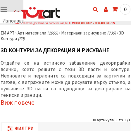
0
Използваме
Безплатна доставка за поръчки над 60 €
088 400 0332 и 088 400 0337
бисквитки
ЕМ АРТ
›
Арт материали
(2095)
›
Материали за рисуване
(739)
›
3D
🍪
Контури
(30)
Използваме
бисквитки
3D КОНТУРИ ЗА ДЕКОРАЦИЯ И РИСУВАНЕ
и подобни
технологии,
за да
Отдайте се на истинско забавление декорирайки
осигурим
правилната
всичко, което решите с тези 3D пасти и контури.
работа на
Неоновите и перлените са подходящи за картички и
сайта, да
тагове, с витражните може да рисувате върху стъкло, а
подобрим
твоето
пухкавите 3D пасти са подходящи за декориране на
изживяване
тениски и раници.
и, с твое
Виж повече
съгласие,
да
анализираме
трафика и
да
30 артикула | Стр. 1/1
показваме
ФИЛТРИ
по-