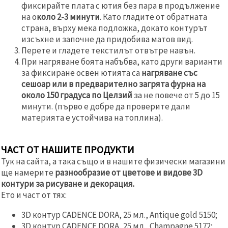
фиксирайте плата с ютия без пара в продължение
на о
коло 2-3 минути
. Като гладите от обратната
страна, върху мека подложка, докато контурът
изсъхне и започне да придобива матов вид.
Перете и гладете текстилът отвътре навън.
При нагряване боята набъбва, като други варианти
за фиксиране освен ютията са
нагряване със
сешоар или в предварително загрята фурна на
около 150 градуса по Целзий
за не повече от 5 до 15
минути. (първо е добре да проверите дали
материята е устойчива на топлина).
ЧАСТ ОТ НАШИТЕ ПРОДУКТИ
Тук на сайта, а така също и в нашите физически магазини
ще намерите
разнообразие от цветове и видове 3D
контури за рисуване и декорация.
Ето и част от тях:
3D контур CADENCE DORA, 25 мл., Antique gold 5150;
3D контур CADENCE DORA, 25 мл., Champagne 5172;