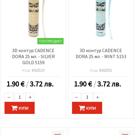
ТОП ПРОДУКТ
3D контур CADENCE
3D контур CADENCE
DORA 25 мл. - SILVER
DORA 25 мл. - MINT 5153
GOLD 5159
Код:
842510
Код:
842502
1.90
€
/
3.72 лв.
1.90
€
/
3.72 лв.
КУПИ
КУПИ