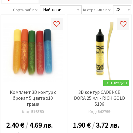
релевантно
съдържание
Сортирай по:
На страница по:
и реклами,
включително
с помощта
на наши
партньори
за анализ
и
маркетинг.
Можеш да
се
съгласиш
да
използваме
всички
"бисквитки"
ТОП ПРОДУКТ
като
натиснеш
Комплект 3D контур с
3D контур CADENCE
"Приеми
брокат 5 цвята x10
DORA 25 мл. - RICH GOLD
всички!"
грама
5136
или да
посочиш
Код:
516560
Код:
842799
предпочитанията
си в
2.40
€
/
4.69 лв.
1.90
€
/
3.72 лв.
"Настройки",
като