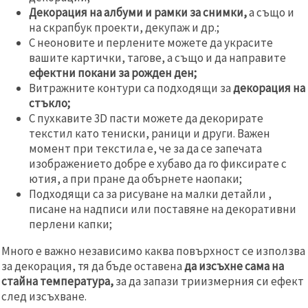
Декорация на албуми и рамки за снимки,
а също и
на скрапбук проекти, декупаж и др.;
С неоновите и перлените можете да украсите
вашите картички, тагове, а също и да направите
ефектни покани за рожден ден;
Витражните контури са подходящи за
декорация на
стъкло;
С пухкавите 3D пасти можете да декорирате
текстил като тениски, раници и други. Важен
момент при текстила е, че за да се запечата
изображението добре е хубаво да го фиксирате с
ютия, а при пране да обърнете наопаки;
Подходящи са за рисуване на малки детайли ,
писане на надписи или поставяне на декоративни
перлени капки;
Много е важно независимо каква повърхност се използва
за декорация, тя да бъде оставена
да изсъхне сама на
стайна температура,
за да запази триизмерния си ефект
след изсъхване.