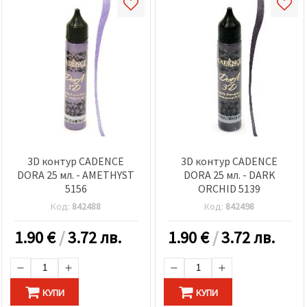
3D контур CADENCE
3D контур CADENCE
DORA 25 мл. - AMETHYST
DORA 25 мл. - DARK
5156
ORCHID 5139
Код:
842488
Код:
842498
1.90
€
/
3.72 лв.
1.90
€
/
3.72 лв.
КУПИ
КУПИ