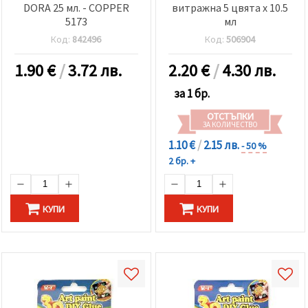
DORA 25 мл. - COPPER
витражна 5 цвята x 10.5
5173
мл
Код:
842496
Код:
506904
1.90
€
/
3.72 лв.
2.20
€
/
4.30 лв.
за 1 бр.
ОТСТЪПКИ
ЗА КОЛИЧЕСТВО
1.10 €
/
2.15 лв.
- 50 %
2 бр. +
КУПИ
КУПИ