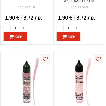
ANTHRASITE 5138
Код:
842500
Код:
842489
1.90
€
/
3.72 лв.
1.90
€
/
3.72 лв.
КУПИ
КУПИ