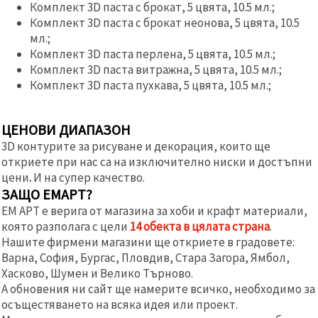
Комплект 3D паста с брокат, 5 цвята, 10.5 мл.;
Комплект 3D паста с брокат неонова, 5 цвята, 10.5
мл.;
Комплект 3D паста перлена, 5 цвята, 10.5 мл.;
Комплект 3D паста витражна, 5 цвята, 10.5 мл.;
Комплект 3D паста пухкава, 5 цвята, 10.5 мл.;
ЦЕНОВИ ДИАПАЗОН
3D контурите за рисуване и декорация, които ще
откриете при нас са на изключително ниски и достъпни
цени
.
И на супер качество.
ЗАЩО ЕМАРТ?
ЕМ АРТ е верига от магазина за хоби и крафт материали,
която разполага с цели
14 обекта в цялата страна
.
Нашите фирмени магазини ще откриете в градовете:
Варна, София, Бургас, Пловдив, Стара Загора, Ямбол,
Хасково, Шумен и Велико Търново.
А обновения ни сайт ще намерите всичко, необходимо за
осъщестяването на всяка идея или проект.