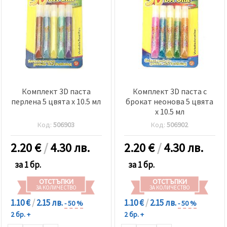
Комплект 3D паста
Комплект 3D паста с
перленa 5 цвята x 10.5 мл
брокат неонова 5 цвята
x 10.5 мл
Код:
506903
Код:
506902
2.20
€
/
4.30 лв.
2.20
€
/
4.30 лв.
за 1 бр.
за 1 бр.
ОТСТЪПКИ
ОТСТЪПКИ
ЗА КОЛИЧЕСТВО
ЗА КОЛИЧЕСТВО
1.10 €
/
2.15 лв.
1.10 €
/
2.15 лв.
- 50 %
- 50 %
2 бр. +
2 бр. +