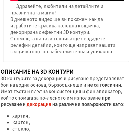
Здравейте, любители на детайлите и
празничната магия!
В днешното видео ще ви покажем как да
изработите красива коледна къщичка,
декорирана с ефектни 3D контури.
С помощта на тази техника ще създадете
релефни детайли, които ще направят вашата
къщичка още по-забележителна и уникална.
ОПИСАНИЕ НА 3D КОНТУРИ
3D контурите за декорация и рисуване представляват
бои на водна основа, бързосъхнещи и
не са токсични
.
Имат гъста и плътна консистенция и фин апликатор,
който спомага за по-лесното им използване
при
рисуване и
декорация
на различни повърхности като
:
хартия,
картон,
стъкло,