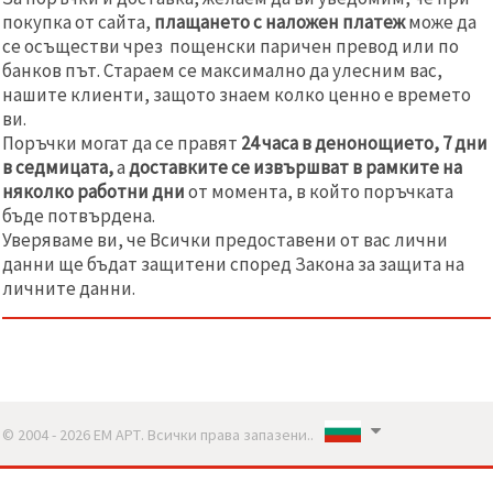
покупка от сайта,
плащането с наложен платеж
може да
се осъществи чрез пощенски паричен превод или по
банков път. Стараем се максимално да улесним вас,
нашите клиенти, защото знаем колко ценно е времето
ви.
Поръчки могат да се правят
24 часа в денонощието, 7 дни
в седмицата,
а
доставките се извършват в рамките на
няколко работни дни
от момента, в който поръчката
бъде потвърдена.
Уверяваме ви, че Всички предоставени от вас лични
данни ще бъдат защитени според Закона за защита на
личните данни.
© 2004 - 2026 ЕМ АРТ. Всички права запазени..