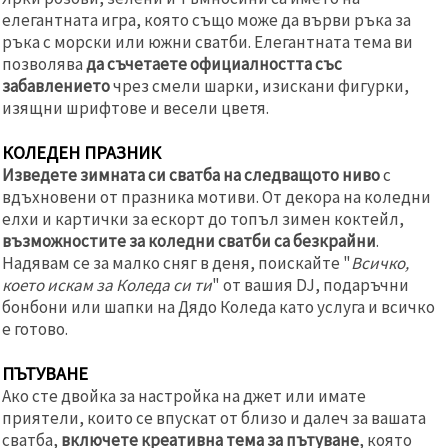
елегантната игра, която също може да върви ръка за
ръка с морски или южни сватби. Елегантната тема ви
позволява
да съчетаете официалността със
забавлението
чрез смели шарки, изискани фигурки,
изящни шрифтове и весели цветя.
КОЛЕДЕН ПРАЗНИК
Изведете зимната си сватба на следващото ниво
с
вдъхновени от празника мотиви. От декора на коледни
елхи и картички за ескорт до топъл зимен коктейл,
възможностите за коледни сватби са безкрайни
.
Надявам се за малко сняг в деня, поискайте "
Всичко,
което искам за Коледа си ти
" от вашия DJ, подаръчни
бонбони или шапки на Дядо Коледа като услуга и всичко
е готово.
ПЪТУВАНЕ
Ако сте двойка за настройка на джет или имате
приятели, които се впускат от близо и далеч за вашата
сватба,
включете креативна тема за пътуване
, която