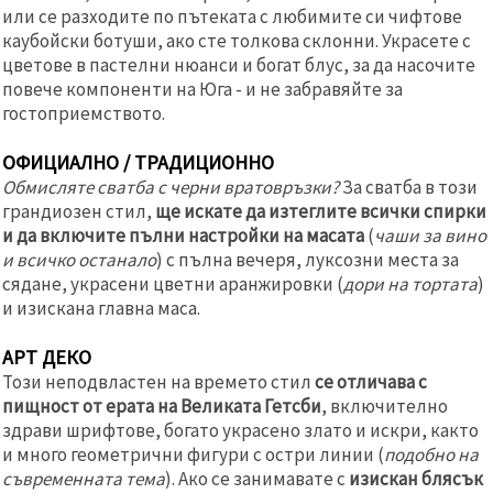
или се разходите по пътеката с любимите си чифтове
каубойски ботуши, ако сте толкова склонни. Украсете с
цветове в пастелни нюанси и богат блус, за да насочите
повече компоненти на Юга - и не забравяйте за
гостоприемството.
ОФИЦИАЛНО / ТРАДИЦИОННО
Обмисляте сватба с черни вратовръзки?
За сватба в този
грандиозен стил,
ще искате да изтеглите всички спирки
и да включите пълни настройки на масата
(
чаши за вино
и всичко останало
) с пълна вечеря, луксозни места за
сядане, украсени цветни аранжировки (
дори на тортата
)
и изискана главна маса.
АРТ ДЕКО
Този неподвластен на времето стил
се отличава с
пищност от ерата на Великата Гетсби
, включително
здрави шрифтове, богато украсено злато и искри, както
и много геометрични фигури с остри линии (
подобно на
съвременната тема
). Ако се занимавате с
изискан блясък