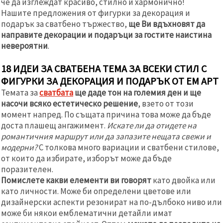
че да изглеждат красиво, стилно и хармонично!
Нашите предложения от фигурки за декорация и
подарък за сватбено тържество,
ще Ви вдъхновят да
направите декорации и подаръци за гостите наистина
невероятни
.
18 ИДЕИ ЗА СВАТБЕНА ТЕМА ЗА ВСЕКИ СТИЛ С
ФИГУРКИ ЗА ДЕКОРАЦИЯ И ПОДАРЪК ОТ ЕМ АРТ
Темата за
сватбата
ще даде тон на големия ден и ще
насочи всяко естетическо решение
, взето от този
момент напред. По същата причина това може да бъде
доста плашещ ангажимент.
Искате ли да отидете на
романтичния маршрут или да запазите нещата свежи и
модерни?
С толкова много вариации и сватбени стилове,
от които да избирате, изборът може да бъде
поразителен.
Помислете какви елементи ви говорят
като двойка или
като личности. Може би определени цветове или
дизайнерски аспекти резонират на по-дълбоко ниво или
може би някои емблематични детайли имат