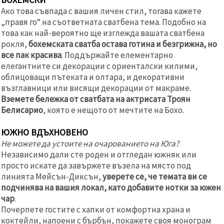
Ако това съвпада с вашия личен стил, тогава кажете
„правя го“ на съответната сватбена тема. Подобно на
това как най-вероятно ще изглежда вашата сватбена
рокля,
бохемската сватба остава готина и безгрижна, но
все пак красива
. Поддържайте елементарно
елегантните си декорации с ориенталски килими,
облицоващи пътеката и олтара, и декоративни
възглавници или висящи декорации от макраме.
Вземете бележка от сватбата на актрисата Троян
Белисарио
, която е нещото от мечтите на Бохо.
ЮЖНО ВДЪХНОВЕНО
Не можете да устоите на очарованието на Юга?
Независимо дали сте роден и отгледан южняк или
просто искате да завържете възела на място под
линията Мейсън-Диксън,
уверете се, че темата ви се
подчинява на вашия локал, като добавите нотки за южен
чар
.
Почерпете гостите с хапки от комфортна храна и
коктейли, напоени с бърбън, покажете своя монограм