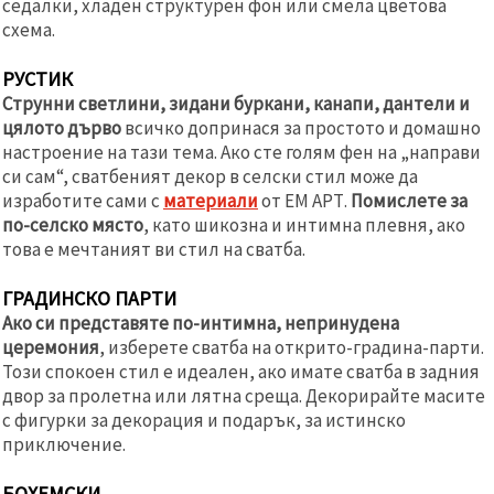
седалки, хладен структурен фон или смела цветова
схема.
РУСТИК
Струнни светлини, зидани буркани, канапи, дантели и
цялото дърво
всичко допринася за простото и домашно
настроение на тази тема. Ако сте голям фен на „направи
си сам“, сватбеният декор в селски стил може да
изработите сами с
материали
от ЕМ АРТ.
Помислете за
по-селско място
, като шикозна и интимна плевня, ако
това е мечтаният ви стил на сватба.
ГРАДИНСКО ПАРТИ
Ако си представяте по-интимна, непринудена
церемония
, изберете сватба на открито-градина-парти.
Този спокоен стил е идеален, ако имате сватба в задния
двор за пролетна или лятна среща. Декорирайте масите
с фигурки за декорация и подарък, за истинско
приключение.
БОХЕМСКИ