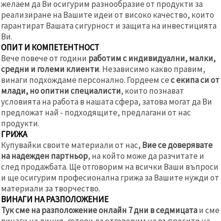
желаем да Ви осигурим разнообразие от продукти за
реализиране на Вашите идеи от високо качество, които
гарантират Вашата сигурност и защита на инвестицията
Ви.
ОПИТ И КОМПЕТЕНТНОСТ
Вече повече от години
работим с индивидуални, малки,
средни и големи клиенти
. Независимо какво правим,
винаги подхождаме персонално. Гордеем се
с екипа си от
млади, но опитни специалисти
, които познават
условията на работа в нашата сфера, затова могат да Ви
предложат най - подходящите, предлагани от нас
продукти.
ГРИЖА
Купувайки своите материали от нас,
Вие се доверявате
на надежден партньор
, на който може да разчитате и
след продажбата. Ще отговорим на всички Ваши въпроси
и ще осигурим професионална грижа за Вашите нужди от
материали за творчество.
ВИНАГИ НА РАЗПОЛОЖЕНИЕ
Тук сме на разположение онлайн 7 дни в седмицата
и сме
винаги на линия, готови да отговорим на въпросите на