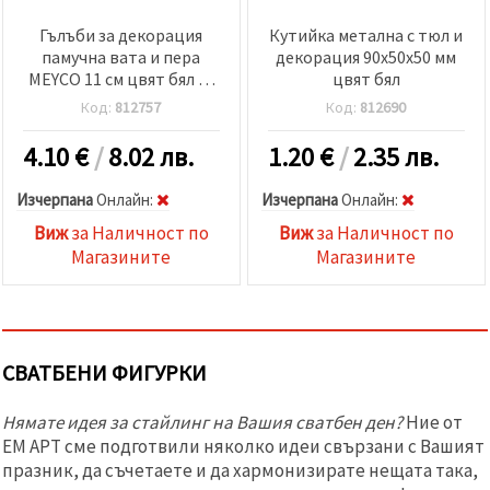
Гълъби за декорация
Кутийка метална с тюл и
памучна вата и пера
декорация 90x50x50 мм
MEYCO 11 см цвят бял -2
цвят бял
броя
Код:
812757
Код:
812690
4.10
€
/
8.02 лв.
1.20
€
/
2.35 лв.
Изчерпана
Oнлайн:
Изчерпана
Oнлайн:
Виж
за Наличност по
Виж
за Наличност по
Магазините
Магазините
СВАТБЕНИ ФИГУРКИ
Нямате идея за стайлинг на Вашия сватбен ден?
Ние от
ЕМ АРТ сме подготвили няколко идеи свързани с Вашият
празник, да съчетаете и да хармонизирате нещата така,