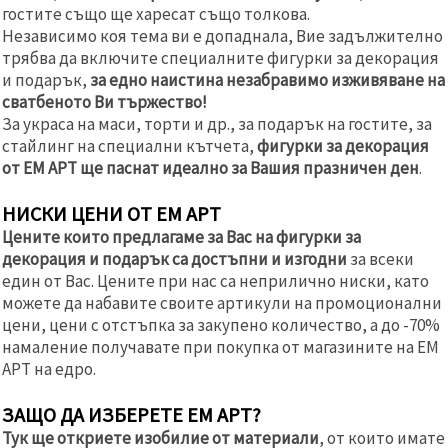
гостите също ще харесат също толкова.
Независимо коя тема ви е допаднала, Вие задължително
трябва да включите специалните фигурки за декорация
и подарък,
за едно наистина незабравимо изживяване на
сватбеното Ви тържество!
За украса на маси, торти и др., за подарък на гостите, за
стайлинг на специални кътчета,
фигурки за декорация
от ЕМ АРТ ще паснат идеално за Вашия празничен ден
.
НИСКИ ЦЕНИ ОТ ЕМ АРТ
Цените които предлагаме за Вас на фигурки за
декорация и подарък са достъпни и изгодни
за всеки
един от Вас. Цените при нас са неприлично ниски, като
можете да набавите своите артикули на промоционални
цени, цени с отстъпка за закупено количество, а до -70%
намаление получавате при покупка от магазините на ЕМ
АРТ на едро.
ЗАЩО ДА ИЗБЕРЕТЕ ЕМ АРТ?
Тук ще откриете изобилие от материали
, от които имате