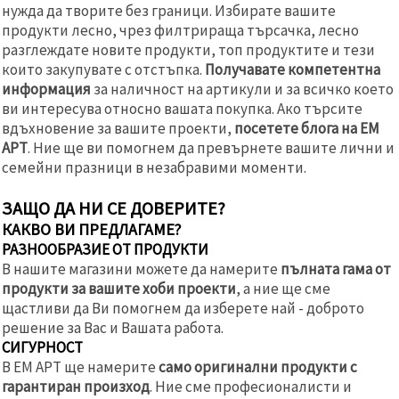
нужда да творите без граници. Избирате вашите
продукти лесно, чрез филтрираща търсачка, лесно
разглеждате новите продукти, топ продуктите и тези
които закупувате с отстъпка.
Получавате компетентна
информация
за наличност на артикули и за всичко което
ви интересува относно вашата покупка. Ако търсите
вдъхновение за вашите проекти,
посетете блога на ЕМ
АРТ
. Ние ще ви помогнем да превърнете вашите лични и
семейни празници в незабравими моменти.
ЗАЩО ДА НИ СЕ ДОВЕРИТЕ?
КАКВО ВИ ПРЕДЛАГАМЕ?
РАЗНООБРАЗИЕ ОТ ПРОДУКТИ
В нашите магазини можете да намерите
пълната гама от
продукти за вашите хоби проекти
, а ние ще сме
щастливи да Ви помогнем да изберете най - доброто
решение за Вас и Вашата работа.
СИГУРНОСТ
В ЕМ АРТ ще намерите
само оригинални продукти с
гарантиран произход
. Ние сме професионалисти и