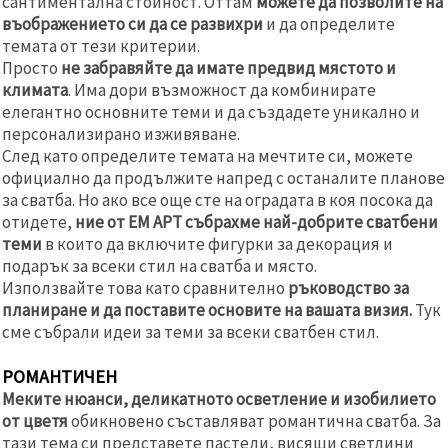
сантиментална стойност. Оттам
можете да позволите на
въображението си да се развихри
и да определите
темата от тези критерии.
Просто
не забравяйте да имате предвид мястото и
климата
. Има дори възможност да комбинирате
елегантно основните теми и да създадете уникално и
персонализирано изживяване.
След като определите темата на мечтите си, можете
официално да продължите напред с останалите планове
за сватба. Но ако все още сте на оградата в коя посока да
отидете,
ние от ЕМ АРТ събрахме най-добрите сватбени
теми
в които да включите фигурки за декорация и
подарък за всеки стил на сватба и място.
Използвайте това като сравнително
ръководство за
планиране и да поставите основите на вашата визия.
Тук
сме събрали идеи за теми за всеки сватбен стил.
РОМАНТИЧЕН
Меките нюанси, деликатното осветление и изобилието
от цветя
обикновено съставляват романтична сватба. За
тази тема си представете пастели, висящи светлини