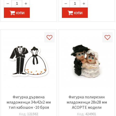
КУПИ
КУПИ
Фигурка дървена
Фигурка полирезин
младоженци 34x42x2 мм
младоженци 28x28 мм
тип кабошон -10 броя
АСОРТЕ модели
Код:
121562
Код:
424901