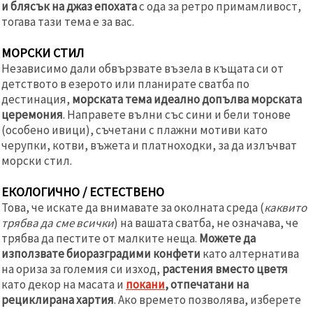
и блясък на джаз епохата
с ода за ретро примамливост,
тогава тази тема е за вас.
МОРСКИ СТИЛ
Независимо дали обвързвате възела в къщата си от
детството в езерото или планирате сватба по
дестинация,
морската тема идеално допълва морската
церемония
. Направете вълни със сини и бели тонове
(особено ивици), съчетани с плажни мотиви като
черупки, котви, въжета и платноходки, за да излъчват
морски стил.
ЕКОЛОГИЧНО / ЕСТЕСТВЕНО
Това, че искате да внимавате за околната среда (
каквито
трябва да сме всички
) на вашата сватба, не означава, че
трябва да пестите от малките неща.
Можете да
използвате биоразградими конфети
като алтернатива
на ориза за големия си изход,
растения вместо цветя
като декор на масата и
покани
, отпечатани на
рециклирана хартия
. Ако времето позволява, изберете