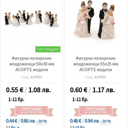
ТОП ПРОДУКТ
Фигурка полирезин
Фигурка полирезин
младоженци 50x30 мм
младоженци 55x25 мм
АСОРТЕ модели
АСОРТЕ модели
Код:
424902
Код:
424903
0.55
€
/
1.08 лв.
0.60
€
/
1.17 лв.
1-11 бр.
1-11 бр.
ОТСТЪПКИ
ОТСТЪПКИ
ЗА КОЛИЧЕСТВО
ЗА КОЛИЧЕСТВО
0.44 €
/
0.86 лв.
0.48 €
/
0.94 лв.
- 20 %
- 20 %
12 бр. +
12-23 бр.