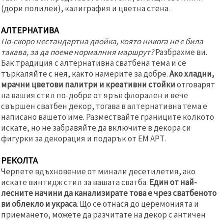
(дори полилеи), калиграфия и цветна стена.
АЛТЕРНАТИВА
По-скоро нестандартна двойка, която никога не е била
такава, за да поеме нормалния маршрут?
Разбрахме ви.
Бак традиция с алтернативна сватбена тема и се
търкаляйте с нея, както намерите за добре.
Ако хладни,
мрачни цветови палитри и креативни стойки
отговарят
на вашия стил по-добре от ярък флорален и вече
свършен сватбен декор, тогава в алтернативна тема е
написано вашето име. Размествайте границите колкото
искате, но не забравяйте да включите в декора си
фигурки за декорация и подарък от ЕМ АРТ.
РЕКОЛТА
Черпете вдъхновение от минали десетилетия, ако
искате винтидж стил за вашата сватба.
Един от най-
лесните начини да канализирате това е чрез сватбеното
ви облекло и украса
. Що се отнася до церемонията и
приемането, можете да разчитате на декор с античен