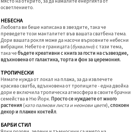
място на открито, за да намалите енергията от
осветлението.
НЕБЕСНА
Любовта ви беше написана в звездите, така че
преведете този манталитет във вашата сватбена тема.
Дори вашата рокля може да насочи върховните небесни
вибрации. Небето е границата (
буквално
) с тази тема,
така че
бъдете креативни с книга за гости на съзвездие,
вдъхновена от галактика, торта и фон за церемония.
ТРОПИЧЕСКИ
Нямате нужда от локал на плажа, за да извлечете
красива сватба, вдъхновена от тропиците - една двойка
дори е включила тропическа атмосфера в своите брачни
семейства в Ню Йорк.
Просто се нуждаете от много
растения
(
като палмови листа и неонови цветя
),
спокоен
декор и плажен коктейл
.
БАРБИ СТИЛ
Ярки розови, зелени и тъмносини са името на