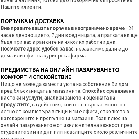
Нашите клиенти.
ПОРЪЧКА И ДОСТАВКА
Вие правите вашата поръчка в неограничено време
- 24
часа в денонощието, 7 дни в седмицата, а пратката ви ще
бъде при вас в рамките на няколко работни дни.
Посочвате адрес удобен за вас
, независимо дали е до
дома или офис на куриерска фирма.
ПРЕДИМСТВА НА ОНЛАЙН ПАЗАРУВАНЕТО
КОМФОРТ И СПОКОЙСТВИЕ
Нищо не може да замести уюта на собствения Ви дом
пред блъсканицата в магазините.
Спокойно сравняване
на стоки и услуги, анализирането и оценката на
продуктите
, са действия, които се вършат много по -
лесно от компютъра вкъщи или е офиса, отколкото в
натоварените и препълнени магазини. Този плюс на
онлайн пазаруването е от изключителна важност през
студените зимни дни или навалиците около различните
празници.