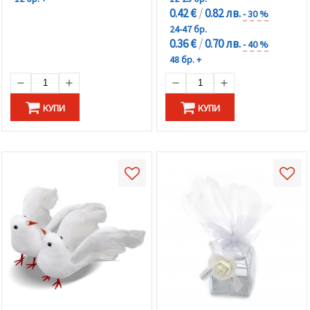
0.42 €
/
0.82 лв.
- 30 %
24-47 бр.
0.36 €
/
0.70 лв.
- 40 %
48 бр. +
КУПИ
КУПИ