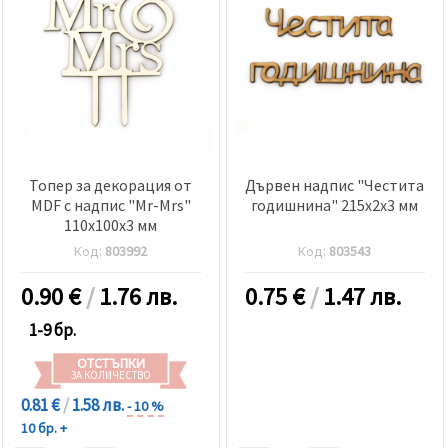
Топер за декорация от
Дървен надпис "Честита
MDF с надпис "Mr-Mrs"
годишнина" 215x2x3 мм
110x100x3 мм
Код:
803992
Код:
803543
0.90
€
/
1.76 лв.
0.75
€
/
1.47 лв.
1-9 бр.
ОТСТЪПКИ
ЗА КОЛИЧЕСТВО
0.81 €
/
1.58 лв.
- 10 %
10 бр. +