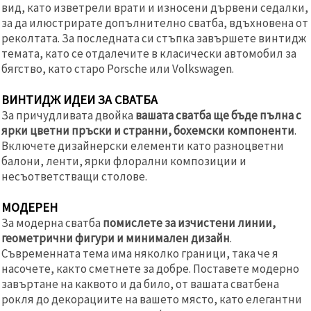
вид, като изветрели врати и износени дървени седалки,
за да илюстрирате допълнително сватба, вдъхновена от
реколтата. За последната си стъпка завършете винтидж
темата, като се отдалечите в класически автомобил за
бягство, като старо Porsche или Volkswagen.
ВИНТИДЖ ИДЕИ ЗА СВАТБА
За причудливата двойка
вашата сватба ще бъде пълна с
ярки цветни пръски и странни, бохемски компоненти
.
Включете дизайнерски елементи като разноцветни
балони, ленти, ярки флорални композиции и
несъответстващи столове.
МОДЕРЕН
За модерна сватба
помислете за изчистени линии,
геометрични фигури и минимален дизайн
.
Съвременната тема има няколко граници, така че я
насочете, както сметнете за добре. Поставете модерно
завъртане на каквото и да било, от вашата сватбена
рокля до декорациите на вашето място, като елегантни