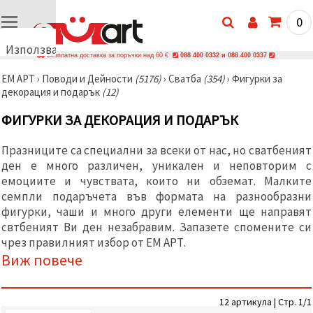
0
Използваме
Безплатна доставка за поръчки над 60 €
088 400 0332 и 088 400 0337
бисквитки
ЕМ АРТ
›
Поводи и Дейности
(5176)
›
Сватба
(354)
›
Фигурки за
🍪
декорация и подарък
(12)
Използваме
бисквитки
ФИГУРКИ ЗА ДЕКОРАЦИЯ И ПОДАРЪК
и подобни
технологии,
за да
Празниците са специални за всеки от нас, но сватбеният
осигурим
правилната
ден е много различен, уникален и неповторим с
работа на
емоциите и чувствата, които ни обземат. Малките
сайта, да
семпли подаръчета във формата на разнообразни
подобрим
твоето
фигурки, чаши и много други елементи ще направят
изживяване
свтбеният Ви ден незабравим. Запазете спомените си
и, с твое
чрез правилният избор от ЕМ АРТ.
съгласие,
да
Виж повече
анализираме
трафика и
да
показваме
12 артикула | Стр. 1/1
по-