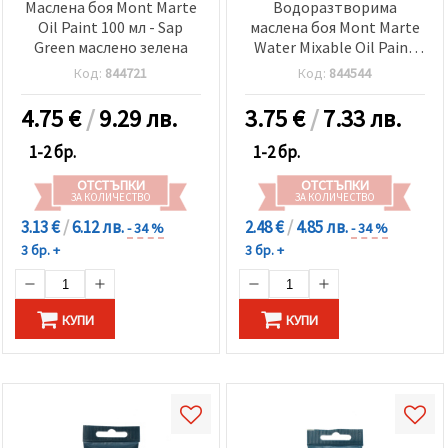
Маслена боя Mont Marte
Водоразтворима
Oil Paint 100 мл - Sap
маслена боя Mont Marte
Green маслено зелена
Water Mixable Oil Paint
37 мл -Orange оранжево
Код:
844721
Код:
844544
4.75
€
/
9.29 лв.
3.75
€
/
7.33 лв.
1-2 бр.
1-2 бр.
ОТСТЪПКИ
ОТСТЪПКИ
ЗА КОЛИЧЕСТВО
ЗА КОЛИЧЕСТВО
3.13 €
/
6.12 лв.
2.48 €
/
4.85 лв.
- 34 %
- 34 %
3 бр. +
3 бр. +
КУПИ
КУПИ