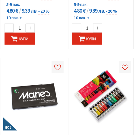
5-9 пак.
5-9 пак.
4.80 €
/
9.39 лв.
4.80 €
/
9.39 лв.
- 20 %
- 20 %
10 пак. +
10 пак. +
КУПИ
КУПИ
НОВ