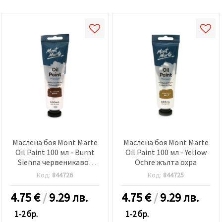
Маслена боя Mont Marte
Маслена боя Mont Marte
Oil Paint 100 мл - Burnt
Oil Paint 100 мл - Yellow
Sienna червеникаво-
Ochre жълта охра
кафява
Код:
844726
Код:
844725
4.75
€
/
9.29 лв.
4.75
€
/
9.29 лв.
1-2 бр.
1-2 бр.