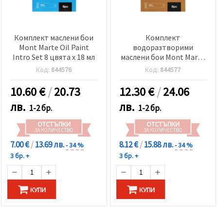
Комплект маслени бои
Комплект
Mont Marte Oil Paint
водоразтворими
Intro Set 8 цвята x 18 мл
маслени бои Mont Marte
Mixable Oil Paint Intro
Код:
844576
Код:
844577
Set Premium 8 цвята x 18
мл
10.60
€
/
20.73
12.30
€
/
24.06
лв.
лв.
1-2 бр.
1-2 бр.
ОТСТЪПКИ
ОТСТЪПКИ
ЗА КОЛИЧЕСТВО
ЗА КОЛИЧЕСТВО
7.00 €
/
13.69 лв.
8.12 €
/
15.88 лв.
- 34 %
- 34 %
3 бр. +
3 бр. +
КУПИ
КУПИ