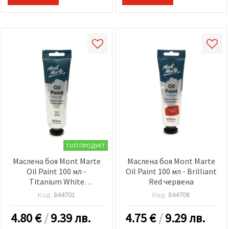
ТОП ПРОДУКТ
Маслена боя Mont Marte
Маслена боя Mont Marte
Oil Paint 100 мл -
Oil Paint 100 мл - Brilliant
Titanium White
Red червена
титаново бяла
Код:
844701
Код:
844708
4.80
€
/
9.39 лв.
4.75
€
/
9.29 лв.