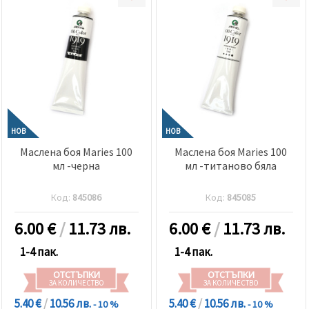
НОВ
НОВ
Маслена боя Maries 100
Маслена боя Maries 100
мл -черна
мл -титаново бяла
Код:
845086
Код:
845085
6.00
€
/
11.73 лв.
6.00
€
/
11.73 лв.
1-4 пак.
1-4 пак.
ОТСТЪПКИ
ОТСТЪПКИ
ЗА КОЛИЧЕСТВО
ЗА КОЛИЧЕСТВО
5.40 €
/
10.56 лв.
5.40 €
/
10.56 лв.
- 10 %
- 10 %