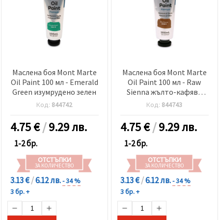
Маслена боя Mont Marte
Маслена боя Mont Marte
Oil Paint 100 мл - Emerald
Oil Paint 100 мл - Raw
Green изумрудено зелен
Sienna жълто-кафява
сиена
Код:
844742
Код:
844743
4.75
€
/
9.29 лв.
4.75
€
/
9.29 лв.
1-2 бр.
1-2 бр.
ОТСТЪПКИ
ОТСТЪПКИ
ЗА КОЛИЧЕСТВО
ЗА КОЛИЧЕСТВО
3.13 €
/
6.12 лв.
3.13 €
/
6.12 лв.
- 34 %
- 34 %
3 бр. +
3 бр. +