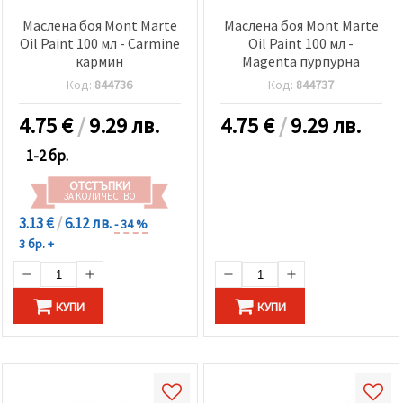
Маслена боя Mont Marte
Маслена боя Mont Marte
Oil Paint 100 мл - Carmine
Oil Paint 100 мл -
кармин
Magenta пурпурна
Код:
844736
Код:
844737
4.75
€
/
9.29 лв.
4.75
€
/
9.29 лв.
1-2 бр.
ОТСТЪПКИ
ЗА КОЛИЧЕСТВО
3.13 €
/
6.12 лв.
- 34 %
3 бр. +
КУПИ
КУПИ