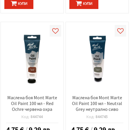
КУПИ
КУПИ
Маслена боя Mont Marte
Маслена боя Mont Marte
Oil Paint 100 мл - Red
Oil Paint 100 мл - Neutral
Ochre червена охра
Grey неутрално сиво
Код:
844744
Код:
844745
4.75
€
/
9.29 лв.
4.75
€
/
9.29 лв.