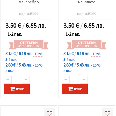
избереш
мл -сребро
мл -злато
дадения
вид
"бисквитки"
Код:
845091
Код:
845090
и кликнеш
бутона
3.50
€
/
6.85 лв.
3.50
€
/
6.85 лв.
"Запази"
1-2 пак.
1-2 пак.
Приеми
ОТСТЪПКИ
ОТСТЪПКИ
всички
ЗА КОЛИЧЕСТВО
ЗА КОЛИЧЕСТВО
3.15 €
/
6.16 лв.
3.15 €
/
6.16 лв.
- 10 %
- 10 %
Настройки
на
3-4 пак.
3-4 пак.
бисквитките
2.80 €
/
5.48 лв.
2.80 €
/
5.48 лв.
- 20 %
- 20 %
5 пак. +
5 пак. +
КУПИ
КУПИ