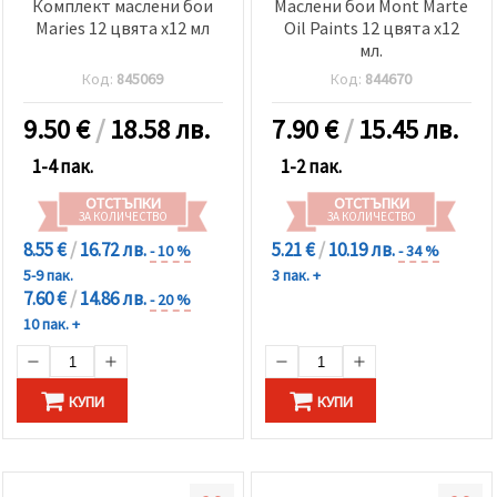
Комплект маслени бои
Маслени бои Mont Marte
Maries 12 цвята x12 мл
Oil Paints 12 цвята x12
мл.
Код:
845069
Код:
844670
9.50
€
/
18.58 лв.
7.90
€
/
15.45 лв.
1-4 пак.
1-2 пак.
ОТСТЪПКИ
ОТСТЪПКИ
ЗА КОЛИЧЕСТВО
ЗА КОЛИЧЕСТВО
8.55 €
/
16.72 лв.
5.21 €
/
10.19 лв.
- 10 %
- 34 %
5-9 пак.
3 пак. +
7.60 €
/
14.86 лв.
- 20 %
10 пак. +
КУПИ
КУПИ