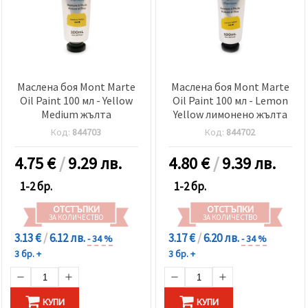
Маслена боя Mont Marte
Маслена боя Mont Marte
Oil Paint 100 мл - Yellow
Oil Paint 100 мл - Lemon
Medium жълта
Yellow лимонено жълта
Код:
844703
Код:
844702
4.75
€
/
9.29 лв.
4.80
€
/
9.39 лв.
1-2 бр.
1-2 бр.
ОТСТЪПКИ
ОТСТЪПКИ
ЗА КОЛИЧЕСТВО
ЗА КОЛИЧЕСТВО
3.13 €
/
6.12 лв.
3.17 €
/
6.20 лв.
- 34 %
- 34 %
3 бр. +
3 бр. +
КУПИ
КУПИ