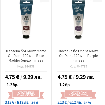
Маслена боя Mont Marte
Маслена боя Mont Marte
Oil Paint 100 мл - Rose
Oil Paint 100 мл - Purple
Madder бледо лилава
лилава
Код:
844738
Код:
844739
4.75
€
/
9.29 лв.
4.75
€
/
9.29 лв.
1-2 бр.
1-2 бр.
ОТСТЪПКИ
ОТСТЪПКИ
ЗА КОЛИЧЕСТВО
ЗА КОЛИЧЕСТВО
3.13 €
/
6.12 лв.
3.13 €
/
6.12 лв.
- 34 %
- 34 %