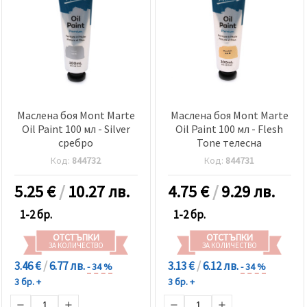
Маслена боя Mont Marte
Маслена боя Mont Marte
Oil Paint 100 мл - Silver
Oil Paint 100 мл - Flesh
сребро
Tone телесна
Код:
844732
Код:
844731
5.25
€
/
10.27 лв.
4.75
€
/
9.29 лв.
1-2 бр.
1-2 бр.
ОТСТЪПКИ
ОТСТЪПКИ
ЗА КОЛИЧЕСТВО
ЗА КОЛИЧЕСТВО
3.46 €
/
6.77 лв.
3.13 €
/
6.12 лв.
- 34 %
- 34 %
3 бр. +
3 бр. +