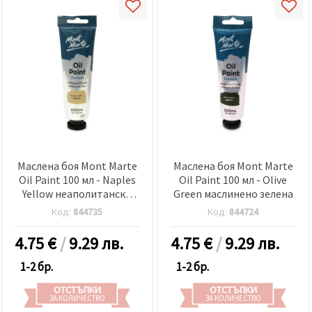
Маслена боя Mont Marte
Маслена боя Mont Marte
Oil Paint 100 мл - Naples
Oil Paint 100 мл - Olive
Yellow неаполитанско
Green маслинено зелена
жълто
Код:
844735
Код:
844724
4.75
€
/
9.29 лв.
4.75
€
/
9.29 лв.
1-2 бр.
1-2 бр.
ОТСТЪПКИ
ОТСТЪПКИ
ЗА КОЛИЧЕСТВО
ЗА КОЛИЧЕСТВО