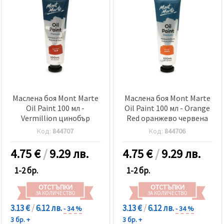
Маслена боя Mont Marte
Маслена боя Mont Marte
Oil Paint 100 мл -
Oil Paint 100 мл - Orange
Vermillion цинобър
Red оранжево червена
Код:
844707
Код:
844706
4.75
€
/
9.29 лв.
4.75
€
/
9.29 лв.
1-2 бр.
1-2 бр.
ОТСТЪПКИ
ОТСТЪПКИ
ЗА КОЛИЧЕСТВО
ЗА КОЛИЧЕСТВО
3.13 €
/
6.12 лв.
3.13 €
/
6.12 лв.
- 34 %
- 34 %
3 бр. +
3 бр. +