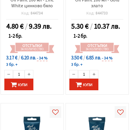
White цинково бяло
злато
Код:
844734
Код:
844733
4.80
€
/
9.39 лв.
5.30
€
/
10.37 лв.
1-2 бр.
1-2 бр.
ОТСТЪПКИ
ОТСТЪПКИ
ЗА КОЛИЧЕСТВО
ЗА КОЛИЧЕСТВО
3.17 €
/
6.20 лв.
3.50 €
/
6.85 лв.
- 34 %
- 34 %
3 бр. +
3 бр. +
КУПИ
КУПИ