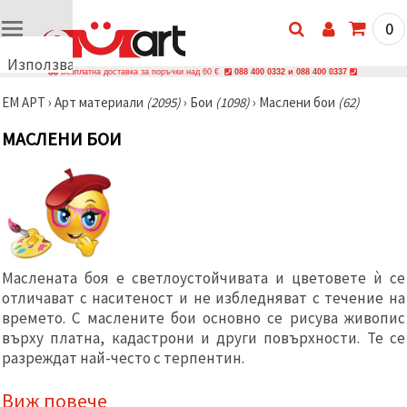
0
Използваме
Безплатна доставка за поръчки над 60 €
088 400 0332 и 088 400 0337
бисквитки
ЕМ АРТ
›
Арт материали
(2095)
›
Бои
(1098)
›
Маслени бои
(62)
🍪
Използваме
МАСЛЕНИ БОИ
бисквитки
и подобни
технологии,
за да
осигурим
правилната
работа на
сайта, да
подобрим
твоето
Маслената боя е светлоустойчивата и цветовете ѝ се
изживяване
отличават с наситеност и не избледняват с течение на
и, с твое
съгласие,
времето. С маслените бои основно се рисува живопис
да
върху платна, кадастрони и други повърхности. Те се
анализираме
разреждат най-често с терпентин.
трафика и
да
показваме
Виж повече
по-