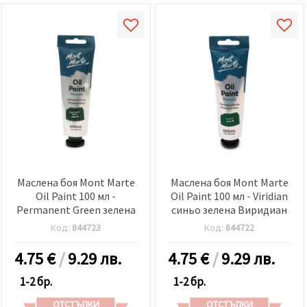
Маслена боя Mont Marte
Маслена боя Mont Marte
Oil Paint 100 мл -
Oil Paint 100 мл - Viridian
Permanent Green зелена
синьо зелена Виридиан
Код:
844723
Код:
844722
4.75
€
/
9.29 лв.
4.75
€
/
9.29 лв.
1-2 бр.
1-2 бр.
ОТСТЪПКИ
ОТСТЪПКИ