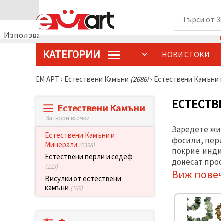
Използваме
бисквитки
КАТЕГОРИИ
НОВИ СТОКИ
🍪
Използваме
бисквитки
ЕМ АРТ
›
Естествени Камъни
(2686)
›
Естествени Камъни
и подобни
технологии,
за да
ЕСТЕСТВ
Естествени Камъни
осигурим
правилната
Затвори всички
работа на
Заредете жи
сайта, да
Естествени Камъни и
подобрим
фосили, перл
Минерали
(2398)
твоето
покрие инди
изживяване
Естествени перли и седеф
донесат прос
и, с твое
(119)
съгласие,
Виж пове
Висулки от естествени
да
анализираме
камъни
(169)
трафика и
да
показваме
по-