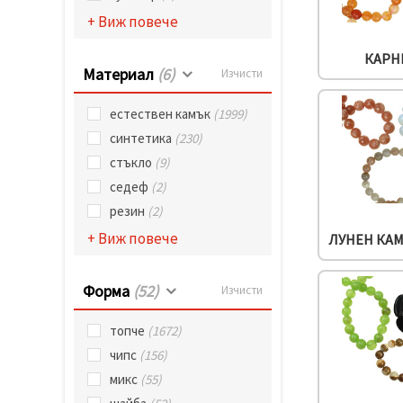
избереш
дадения
+ Виж повече
вид
"бисквитки"
КАРН
и кликнеш
Материал
(6)
бутона
Изчисти
"Запази"
естествен камък
(1999)
Приеми
синтетика
(230)
всички
стъкло
(9)
седеф
(2)
Настройки
на
резин
(2)
бисквитките
+ Виж повече
ЛУНЕН КА
Форма
(52)
Изчисти
топче
(1672)
чипс
(156)
микс
(55)