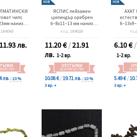
НОВ
НОВ
АЛМАТИНСКИ
ЯСПИС пейзажен
АХАТ
оват чипс
цилиндър оребрен
естест
23мм наниз
6~8x11~13 мм наниз
6~13x9~
ени камъни
естествени камъни
48~
:
184043
Код:
184028
Ко
6 броя
27~30 броя
11.93 лв.
11.20
€
/
21.91
6.10
€
лв.
1-2 вр.
1-2 вр.
ТЪПКИ
ОТСТЪПКИ
ОТ
ЛИЧЕСТВО
ЗА КОЛИЧЕСТВО
ЗА К
4 лв.
10.08 €
/
19.71 лв.
5.49 €
/
10.
- 10 %
- 10 %
3 вр. +
3 вр. +