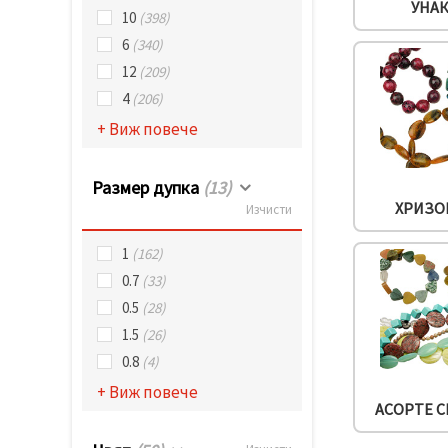
УНА
10
(398)
6
(340)
12
(209)
4
(206)
+ Виж повече
Размер дупка
(13)
ХРИЗО
Изчисти
1
(162)
0.7
(33)
0.5
(28)
1.5
(26)
0.8
(4)
+ Виж повече
АСОРТЕ 