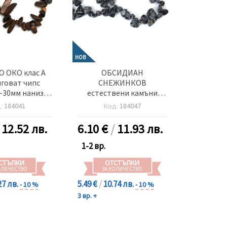
НОВ
 ОКО клас А
ОБСИДИАН
говат чипс
СНЕЖИНКОВ
~30мм наниз
естествени камъни
вени камъни
6~13x9~17 мм наниз
д:
184041
Код:
184047
64 броя
50~55 броя
/
12.52 лв.
6.10
€
/
11.93 лв.
1-2 вр.
СТЪПКИ
ОТСТЪПКИ
ОЛИЧЕСТВО
ЗА КОЛИЧЕСТВО
27 лв.
5.49 €
/
10.74 лв.
- 10 %
- 10 %
3 вр. +