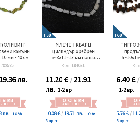
НОВ
НОВ
Т(ОЛИВИН)
МЛЕЧЕН КВАРЦ
ТИГРОВО
свени камъни
цилиндър оребрен
продъл
-10 мм ~40 см
6~8x11~13 мм наниз
5~10x15
естествени камъни
естест
:
702585
Код:
184031
Ко
27~30 броя
60~
19.36 лв.
11.20
€
/
21.91
6.40
€
лв.
1-2 вр.
1-2 вр.
ТЪПКИ
ОТСТЪПКИ
ОТ
ЛИЧЕСТВО
ЗА КОЛИЧЕСТВО
ЗА К
3 лв.
10.08 €
/
19.71 лв.
5.76 €
/
11.
- 10 %
- 10 %
3 вр. +
3 вр. +