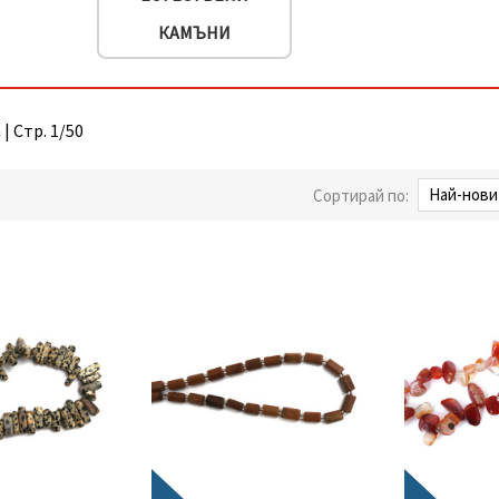
КАМЪНИ
| Стр. 1/50
Сортирай по: