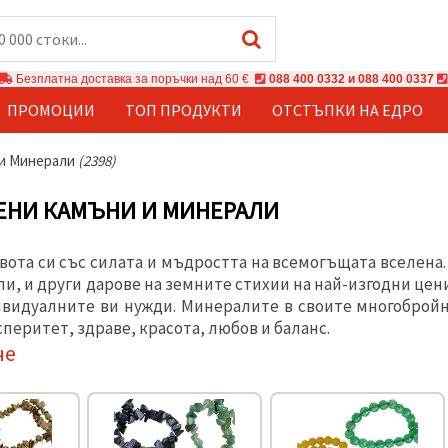
Безплатна доставка за поръчки над 60 €
088 400 0332 и 088 400 0337
ПРОМОЦИИ
ТОП ПРОДУКТИ
ОТСТЪПКИ НА ЕДРО
 и Минерали
(2398)
ЕНИ КАМЪНИ И МИНЕРАЛИ
вота си със силата и мъдростта на всемогъщата вселена
и, и други дарове на земните стихии на най-изгодни цен
видуалните ви нужди. Минералите в своите многобройн
перитет, здраве, красота, любов и баланс.
че