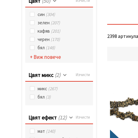
Цвят
(50)
Изчисти
син
(304)
зелен
(207)
кафяв
(201)
2398 артикула 
черен
(170)
бял
(148)
+ Виж повече
Цвят микс
(2)
Изчисти
микс
(267)
бял
(3)
Цвят ефект
(12)
Изчисти
мат
(140)