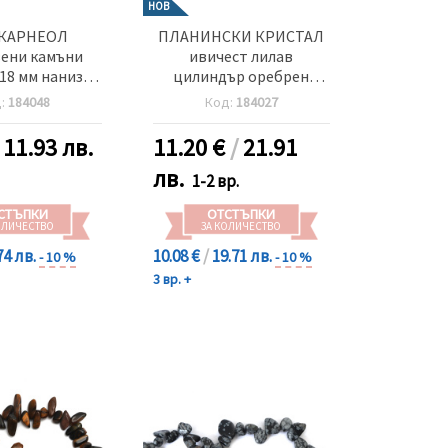
НОВ
 КАРНЕОЛ
ПЛАНИНСКИ КРИСТАЛ
вени камъни
ивичест лилав
18 мм наниз
цилиндър оребрен
50 броя
7~8x11~13 мм наниз
д:
184048
Код:
184027
естествени камъни
27~30 броя
/
11.93 лв.
11.20
€
/
21.91
лв.
1-2 вр.
СТЪПКИ
ОТСТЪПКИ
ОЛИЧЕСТВО
ЗА КОЛИЧЕСТВО
74 лв.
10.08 €
/
19.71 лв.
- 10 %
- 10 %
3 вр. +