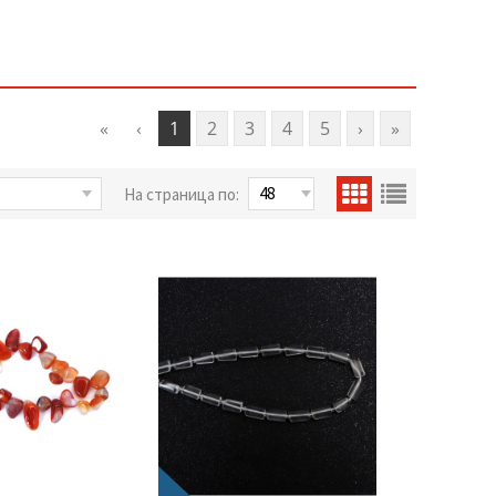
«
‹
1
2
3
4
5
›
»
На страница по: