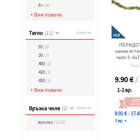
А+
(4)
+ Виж повече
Тегло
(11)
Изчисти
НОВ
ПЕРИДО
50
(8)
наниз есте
20
(7)
чипс 5~6x7
400
(3)
Код
420
(2)
9.90
€
/
430
(1)
1-2 вр.
+ Виж повече
ОТС
ЗА КО
Връзка чиле
(1)
Изчисти
8.91 €
/
17.4
3 вр. +
връзка
(1223)