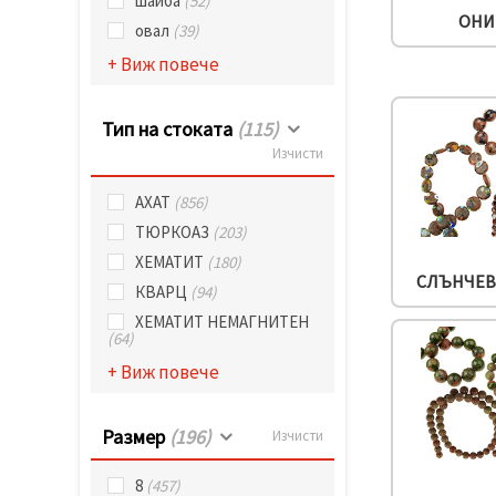
шайба
(52)
ОНИ
овал
(39)
+ Виж повече
Тип на стоката
(115)
Изчисти
АХАТ
(856)
ТЮРКОАЗ
(203)
ХЕМАТИТ
(180)
СЛЪНЧЕВ
КВАРЦ
(94)
ХЕМАТИТ НЕМАГНИТЕН
(64)
+ Виж повече
Размер
(196)
Изчисти
8
(457)