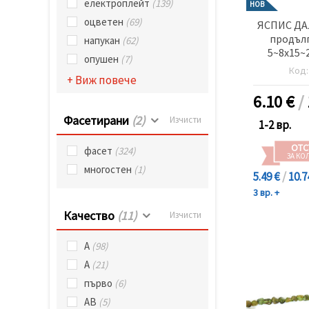
електроплейт
(139)
НОВ
оцветен
(69)
ЯСПИС Д
продълг
напукан
(62)
5~8x15~
опушен
(7)
естеств
Код
+ Виж повече
73~7
6.10
€
/
Фасетирани
(2)
Изчисти
1-2 вр.
ОТС
фасет
(324)
ЗА КО
многостен
(1)
5.49 €
/
10.7
3 вр. +
Качество
(11)
Изчисти
А
(98)
A
(21)
първо
(6)
AB
(5)