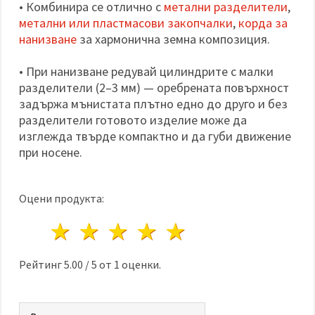
• Комбинира се отлично с
метални разделители
,
метални или пластмасови закопчалки
,
корда за
нанизване
за хармонична земна композиция.
• При нанизване редувай цилиндрите с малки
разделители (2–3 мм) — оребрената повърхност
задържа мънистата плътно едно до друго и без
разделители готовото изделие може да
изглежда твърде компактно и да губи движение
при носене.
Оцени продукта:
1 звезда
2 звезди
3 звезди
4 звезди
5 звезди
Рейтинг
5.00
/
5
от
1
оценки.