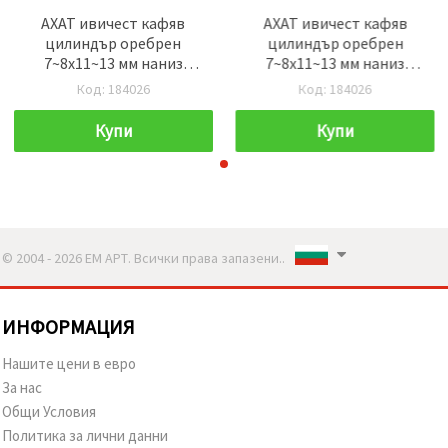
АХАТ ивичест кафяв
АХАТ ивичест кафяв
цилиндър оребрен
цилиндър оребрен
7~8x11~13 мм наниз
7~8x11~13 мм наниз
естествени камъни
естествени камъни
Код: 184026
Код: 184026
27~30 броя
27~30 броя
Купи
Купи
© 2004 - 2026 ЕМ АРТ. Всички права запазени..
ИНФОРМАЦИЯ
Нашите цени в евро
За нас
Общи Условия
Политика за лични данни