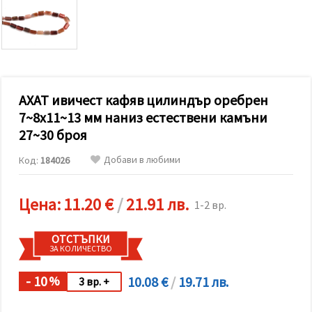
релевантно
съдържание
и реклами,
включително
с помощта
на наши
партньори
за анализ
и
АХАТ ивичест кафяв цилиндър оребрен
маркетинг.
7~8x11~13 мм наниз естествени камъни
Можеш да
27~30 броя
се
съгласиш
да
Добави в любими
Код:
184026
използваме
всички
"бисквитки"
Цена:
11.20 €
/
21.91 лв.
като
1-2 вр.
натиснеш
"Приеми
всички!"
ОТСТЪПКИ
или да
ЗА КОЛИЧЕСТВО
посочиш
предпочитанията
- 10
10.08 €
/
19.71 лв.
си в
%
3 вр. +
"Настройки",
като