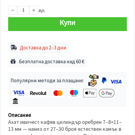
избереш
дадения
вр.
вид
"бисквитки"
и кликнеш
Купи
бутона
"Запази"
Приеми
Доставка до 2–3 дни
всички
Безплатна доставка над 60 €
Настройки
на
бисквитките
Популярни методи за плащане:
Описание
Ахат ивичест кафяв цилиндър оребрен 7–8×11–
13 мм — наниз от 27–30 броя естествен камък в