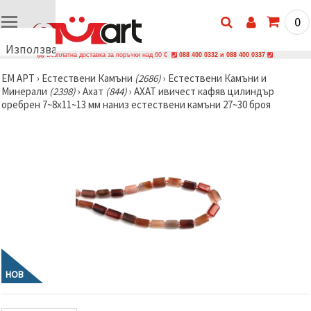
0
Използваме
Безплатна доставка за поръчки над 60 €
088 400 0332 и 088 400 0337
бисквитки
ЕМ АРТ
›
Естествени Камъни
(2686)
›
Естествени Камъни и
🍪
Минерали
(2398)
›
Ахат
(844)
›
АХАТ ивичест кафяв цилиндър
Използваме
оребрен 7~8x11~13 мм наниз естествени камъни 27~30 броя
бисквитки
и подобни
технологии,
за да
осигурим
правилната
работа на
сайта, да
подобрим
твоето
изживяване
и, с твое
съгласие,
да
анализираме
трафика и
НОВ
да
показваме
по-