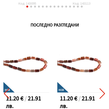
мм ±40 броя
топче 8 мм ±62 броя
Код: 143095
Код: 143113
ПОСЛЕДНО РАЗГЛЕДАНИ
НОВ
НОВ
11.20 €
/
21.91
11.20 €
/
21.91
лв.
лв.