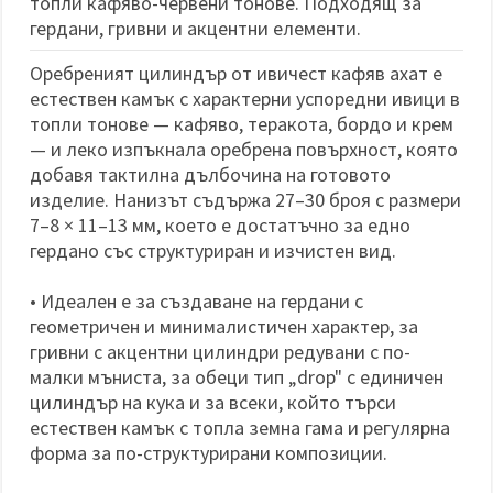
топли кафяво-червени тонове. Подходящ за
гердани, гривни и акцентни елементи.
Оребреният цилиндър от ивичест кафяв ахат е
естествен камък с характерни успоредни ивици в
топли тонове — кафяво, теракота, бордо и крем
— и леко изпъкнала оребрена повърхност, която
добавя тактилна дълбочина на готовото
изделие. Нанизът съдържа 27–30 броя с размери
7–8 × 11–13 мм, което е достатъчно за едно
герданo със структуриран и изчистен вид.
• Идеален е за създаване на гердани с
геометричен и минималистичен характер, за
гривни с акцентни цилиндри редувани с по-
малки мъниста, за обеци тип „drop" с единичен
цилиндър на кука и за всеки, който търси
естествен камък с топла земна гама и регулярна
форма за по-структурирани композиции.